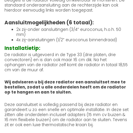
beugels is de radiator volledig omkeerbaar te monteren. De
standaard onderaansluiting aan de rechterzijde kan ook
hierdoor eenvoudig links worden toegepast.
Aansluitmogelijkheden (6 totaal):
2x zij-onder aansluitingen (3/4” euroconus, h.o.h. 50
mm)
4x zij-aansluitingen (1/2” euroconus binnendraad)
Installatietip:
De radiator is uitgevoerd in de Type 33 (drie platen, drie
convectoren) en is dan ook maar 16 cm dik. Na het
ophangen van de radiator zelf komt de radiator in totaal 18,55
cm van de muur af.
Wij adviseren u bij deze radiator een aansluitset mee te
bestellen, zodat u alle onderdelen heeft om de radiator
op te hangen en aan te sluiten.
Deze aansluitset is volledig passend bij deze radiator en
garandeert u zo een snelle en optimale installatie. In deze set
zitten alle onderdelen inclusief adapters (15 mm cv buizen &
16 mm flexibele buizen) om de radiator aan te sluiten. Tevens
zit er ook een luxe thermostatische kraan bij.