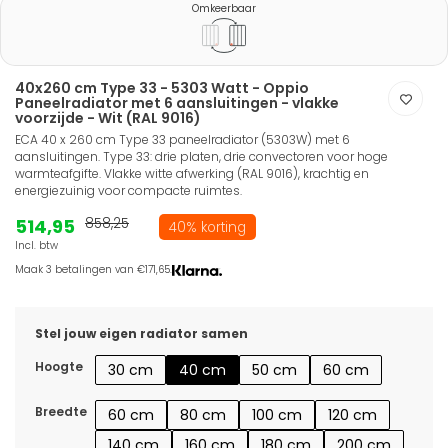
Omkeerbaar
40x260 cm Type 33 - 5303 Watt - Oppio
Paneelradiator met 6 aansluitingen - vlakke
voorzijde - Wit (RAL 9016)
ECA 40 x 260 cm Type 33 paneelradiator (5303W) met 6
aansluitingen. Type 33: drie platen, drie convectoren voor hoge
warmteafgifte. Vlakke witte afwerking (RAL 9016), krachtig en
energiezuinig voor compacte ruimtes.
514,95
858,25
40% korting
Incl. btw
Maak 3 betalingen van €171,65.
Stel jouw eigen radiator samen
Hoogte
30 cm
40 cm
50 cm
60 cm
Breedte
60 cm
80 cm
100 cm
120 cm
140 cm
160 cm
180 cm
200 cm