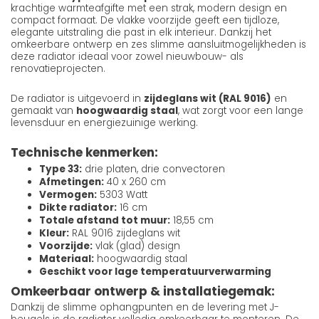
krachtige warmteafgifte met een strak, modern design en
compact formaat. De vlakke voorzijde geeft een tijdloze,
elegante uitstraling die past in elk interieur. Dankzij het
omkeerbare ontwerp en zes slimme aansluitmogelijkheden is
deze radiator ideaal voor zowel nieuwbouw- als
renovatieprojecten.
De radiator is uitgevoerd in
zijdeglans wit (RAL 9016)
en
gemaakt van
hoogwaardig staal
, wat zorgt voor een lange
levensduur en energiezuinige werking.
Technische kenmerken:
Type 33:
drie platen, drie convectoren
Afmetingen:
40 x 260 cm
Vermogen:
5303 Watt
Dikte radiator:
16 cm
Totale afstand tot muur:
18,55 cm
Kleur:
RAL 9016 zijdeglans wit
Voorzijde:
vlak (glad) design
Materiaal:
hoogwaardig staal
Geschikt voor lage temperatuurverwarming
Omkeerbaar ontwerp & installatiegemak:
Dankzij de slimme ophangpunten en de levering met J-