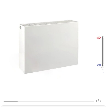
1
/
7