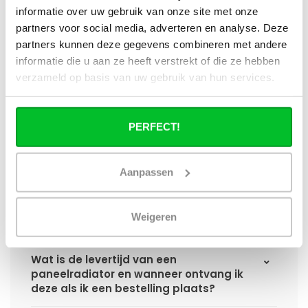
informatie over uw gebruik van onze site met onze
partners voor social media, adverteren en analyse. Deze
Wat heb ik nog meer nodig om de
installatie van mijn radiator compleet te
partners kunnen deze gegevens combineren met andere
maken?
informatie die u aan ze heeft verstrekt of die ze hebben
verzameld op basis van uw gebruik van hun services.
Haakse of rechte aansluitset, welke heb
ik nodig?
PERFECT!
Kan ik mijn Smart thermostaatknop
aansluiten op de paneelradiatoren van
Aanpassen
Radiator-Outlet?
Hoe bereken in de benodigde capaciteit
Weigeren
voor mijn ruimte?
Wat is de levertijd van een
paneelradiator en wanneer ontvang ik
deze als ik een bestelling plaats?