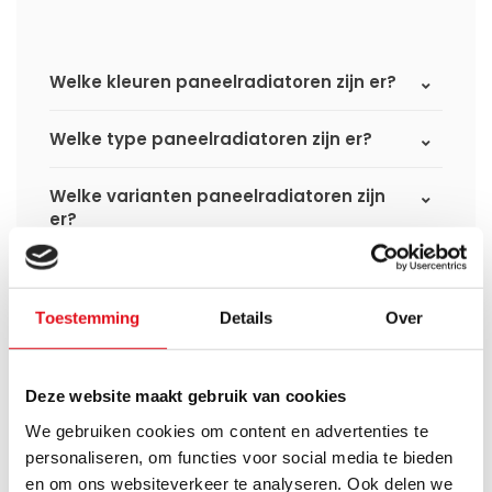
Welke kleuren paneelradiatoren zijn er?
Welke type paneelradiatoren zijn er?
Welke varianten paneelradiatoren zijn
er?
Wat is het verschil tussen een
standaard paneelradiator en een
Toestemming
Details
Over
hybride paneelradiator?
Wat is het verschil tussen een compact
Deze website maakt gebruik van cookies
6 radiator en een compact 8 radiator?
We gebruiken cookies om content en advertenties te
personaliseren, om functies voor social media te bieden
Worden er materialen voor ophanging
bij geleverd?
en om ons websiteverkeer te analyseren. Ook delen we