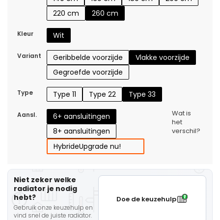
220 cm
260 cm
Kleur
Wit
Variant
Geribbelde voorzijde
Vlakke voorzijde
Gegroefde voorzijde
Type
Type 11
Type 22
Type 33
Wat is
Aansl.
6+ aansluitingen
het
8+ aansluitingen
verschil?
Hybride
Upgrade nu!
Niet zeker welke
radiator je nodig
hebt?
Doe de keuzehulp
Gebruik onze keuzehulp en
vind snel de juiste radiator.