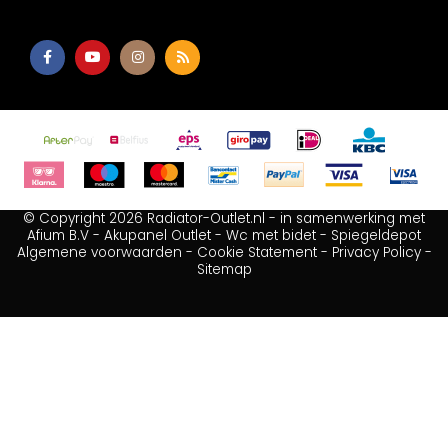
© Copyright 2026 Radiator-Outlet.nl - in samenwerking met
Afium B.V
-
Akupanel Outlet
-
Wc met bidet
-
Spiegeldepot
Algemene voorwaarden
-
Cookie Statement
-
Privacy Policy
-
Sitemap