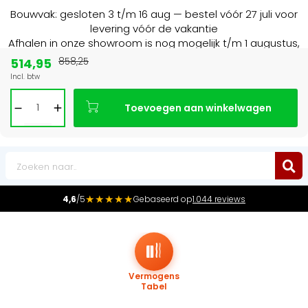
Bouwvak: gesloten 3 t/m 16 aug — bestel vóór 27 juli voor
levering vóór de vakantie
Afhalen in onze showroom is nog mogelijk t/m 1 augustus,
16:30 uur.
514,95
858,25
Incl. btw
Marktleider
in radiatoren in de Benelux
Toevoegen aan winkelwagen
0
★★★★★
4,6
/5
Gebaseerd op
1.044 reviews
Vermogens
Tabel