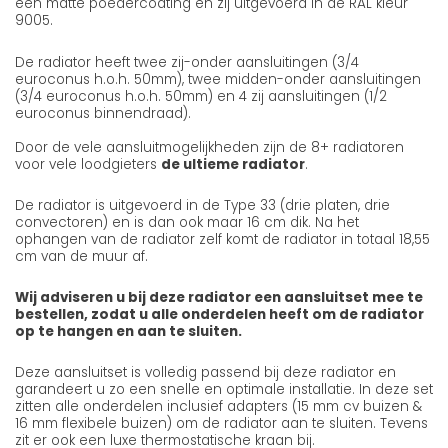
een matte poedercoating en zij uitgevoerd in de RAL kleur
9005.
De radiator heeft twee zij-onder aansluitingen (3/4
euroconus h.o.h. 50mm), twee midden-onder aansluitingen
(3/4 euroconus h.o.h. 50mm) en 4 zij aansluitingen (1/2
euroconus binnendraad).
Door de vele aansluitmogelijkheden zijn de 8+ radiatoren
voor vele loodgieters
de ultieme radiator
.
De radiator is uitgevoerd in de Type 33 (drie platen, drie
convectoren) en is dan ook maar 16 cm dik. Na het
ophangen van de radiator zelf komt de radiator in totaal 18,55
cm van de muur af.
Wij adviseren u bij deze radiator een aansluitset mee te
bestellen, zodat u alle onderdelen heeft om de radiator
op te hangen en aan te sluiten.
Deze aansluitset is volledig passend bij deze radiator en
garandeert u zo een snelle en optimale installatie. In deze set
zitten alle onderdelen inclusief adapters (15 mm cv buizen &
16 mm flexibele buizen) om de radiator aan te sluiten. Tevens
zit er ook een luxe thermostatische kraan bij.