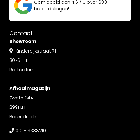
Gemiddeld een
4.6 / 5
over
693
beoordelingen!
Contact
Showroom
Kinderdijkstraat 71
3076 JH
Rotterdam
Afhaalmagazijn
Zweth 24A
2991 LH
Barendrecht
010 - 3338210