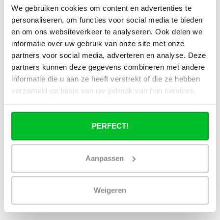
Kan ik alle radiatoren op de website
We gebruiken cookies om content en advertenties te
toepassen in combinatie met
personaliseren, om functies voor social media te bieden
stadsverwarming?
en om ons websiteverkeer te analyseren. Ook delen we
informatie over uw gebruik van onze site met onze
Werkt een paneelradiator ook bij 40
partners voor social media, adverteren en analyse. Deze
graden aanvoertemperatuur?
partners kunnen deze gegevens combineren met andere
informatie die u aan ze heeft verstrekt of die ze hebben
verzameld op basis van uw gebruik van hun services.
Heb je een vraag over dit product ?
PERFECT!
Simon helpt je graag en kan al je vragen beantwoorden.
Aanpassen
Stuur een bericht
Ruim assortiment
14 dagen bedenktijd
Weigeren
Levering uit eigen
Niet goed = Geld terug
voorraad