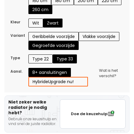
160 cm
180 cm
200 cm
220 cm
260 cm
Kleur
Wit
Zwart
Variant
Geribbelde voorzijde
Vlakke voorzijde
Gegroefde voorzijde
Type
Type 22
Type 33
Wat is het
Aansl.
8+ aansluitingen
verschil?
Hybride
Upgrade nu!
Niet zeker welke
radiator je nodig
hebt?
Doe de keuzehulp
Gebruik onze keuzehulp en
vind snel de juiste radiator.