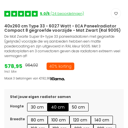
5.0/5
(24 beoordelingen)
40x260 cm Type 33 - 6027 Watt - ECA Paneelradiator
Compact 8 gegroefde voorzijde - Mat Zwart (Ral 9005)
De Mat Zwarte Super 8+ type 33 paneelradiatoren met gegroefde
(gelijnde) voorzijde die wij aanbieden hebben een matte
poedercoating en zijn uitgevoerd in RAL kleur 9005. Met 3
radiatorplaten en 3 convectoren geven deze radiatoren extreem veel
vermogen af!
578,95
964,92
40% korting
Incl. btw
Maak 3 betalingen van €192,98.
Stel jouw eigen radiator samen
Hoogte
30 cm
40 cm
50 cm
Breedte
80 cm
100 cm
120 cm
140 cm