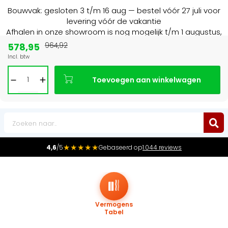
Bouwvak: gesloten 3 t/m 16 aug — bestel vóór 27 juli voor
levering vóór de vakantie
Afhalen in onze showroom is nog mogelijk t/m 1 augustus,
16:30 uur.
578,95
964,92
Incl. btw
Marktleider
in radiatoren in de Benelux
Toevoegen aan winkelwagen
0
★★★★★
4,6
/5
Gebaseerd op
1.044 reviews
Vermogens
Tabel