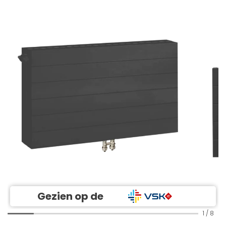
Gezien op de
1
/
8