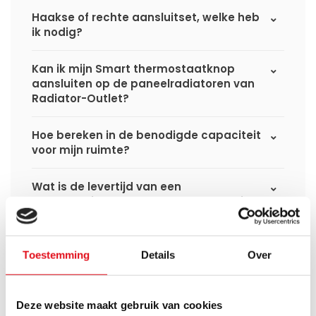
Haakse of rechte aansluitset, welke heb
ik nodig?
Kan ik mijn Smart thermostaatknop
aansluiten op de paneelradiatoren van
Radiator-Outlet?
Hoe bereken in de benodigde capaciteit
voor mijn ruimte?
Wat is de levertijd van een
paneelradiator en wanneer ontvang ik
deze als ik een bestelling plaats?
Ik heb een (hybride) warmtepomp
Toestemming
Details
Over
installatie, kan ik alle radiatoren
gebruiken uit de website?
Deze website maakt gebruik van cookies