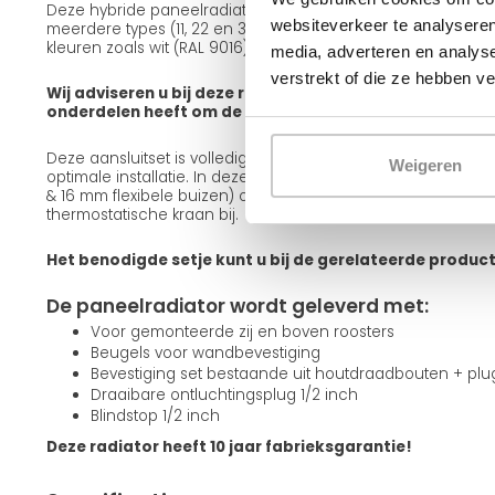
Deze hybride paneelradiator is leverbaar in verschillende ui
websiteverkeer te analyseren
meerdere types (11, 22 en 33), diverse frontafwerkingen zoals
kleuren zoals wit (RAL 9016) en zwart (RAL 9005).
media, adverteren en analys
verstrekt of die ze hebben v
Wij adviseren u bij deze radiator een aansluitset mee te
onderdelen heeft om de radiator op te hangen en aan te
Deze aansluitset is volledig passend bij deze radiator en g
Weigeren
optimale installatie. In deze set zitten alle onderdelen incl
& 16 mm flexibele buizen) om de radiator aan te sluiten. Teve
thermostatische kraan bij.
Het benodigde setje kunt u bij de gerelateerde produc
De paneelradiator wordt geleverd met:
Voor gemonteerde zij en boven roosters
Beugels voor wandbevestiging
Bevestiging set bestaande uit houtdraadbouten + pl
Draaibare ontluchtingsplug 1/2 inch
Blindstop 1/2 inch
Deze radiator heeft 10 jaar fabrieksgarantie!