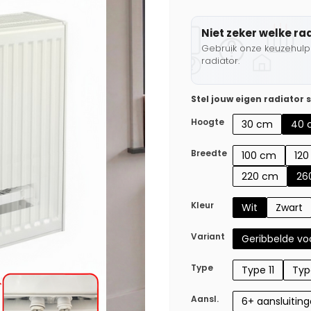
Niet zeker welke ra
Gebruik onze keuzehulp 
radiator.
Stel jouw eigen radiator
Hoogte
30 cm
40 
Breedte
100 cm
12
220 cm
26
Kleur
Wit
Zwart
Variant
Geribbelde voo
Type
Type 11
Typ
Aansl.
6+ aansluitin