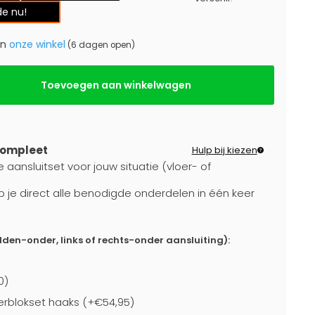
e nu!
in
onze winkel
(6 dagen open)
Toevoegen aan winkelwagen
compleet
Hulp bij kiezen
 aansluitset voor jouw situatie (vloer- of
b je direct alle benodigde onderdelen in één keer
dden-onder, links of rechts-onder aansluiting):
0)
rblokset haaks (+€54,95)