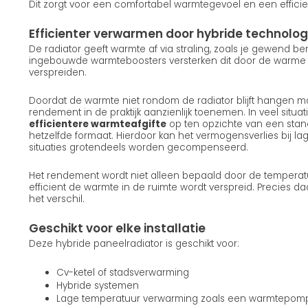
Dit zorgt voor een comfortabel warmtegevoel en een efficie
Efficienter verwarmen door hybride technolog
De radiator geeft warmte af via straling, zoals je gewend b
ingebouwde warmteboosters versterken dit door de warme lu
verspreiden.
Doordat de warmte niet rondom de radiator blijft hangen ma
rendement in de praktijk aanzienlijk toenemen. In veel situatie
efficientere warmteafgifte
op ten opzichte van een stan
hetzelfde formaat. Hierdoor kan het vermogensverlies bij la
situaties grotendeels worden gecompenseerd.
Het rendement wordt niet alleen bepaald door de temperat
efficient de warmte in de ruimte wordt verspreid. Precies d
het verschil.
Geschikt voor elke installatie
Deze hybride paneelradiator is geschikt voor:
Cv-ketel of stadsverwarming
Hybride systemen
Lage temperatuur verwarming zoals een warmtepom