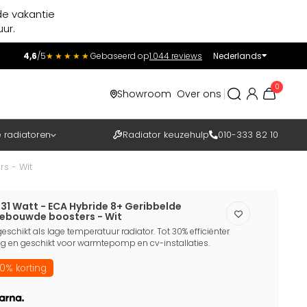
de vakantie
ur.
4,6
/5
★★★★★
Gebaseerd op
1.044 reviews
Nederlands
Incl.
Excl.
0
Showroom
Over ons
BTW
e radiatoren
Radiator keuzehulp
010-333 82 10
s - Wit
31 Watt - ECA Hybride 8+ Geribbelde
gebouwde boosters - Wit
eschikt als lage temperatuur radiator. Tot 30% efficiënter
 en geschikt voor warmtepomp en cv-installaties.
0% korting