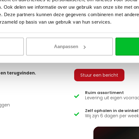
tvoeringen. Je hebt keuze uit
. Ook delen we informatie over uw gebruik van onze site met on
 geribbeld, vlak of gegroefd, en
v
e. Deze partners kunnen deze gegevens combineren met andere i
erzameld op basis van uw gebruik van hun services.
Q
 bestellen, zodat u alle
 sluiten.
arandeert u zo een snelle en
Aanpassen
Heb je een vraag over d
usief adapters (15 mm cv buizen
ns zit er ook een luxe
Simon helpt je graag en kan
ten terugvinden.
Stuur een bericht
Ruim assortiment
Levering uit eigen voorra
uggen
Zelf ophalen in de winkel
Wij zijn 6 dagen per wee