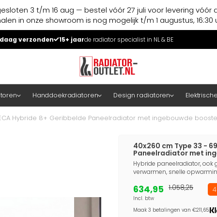
esloten 3 t/m 16 aug — bestel vóór 27 juli voor levering vóór 
halen in onze showroom is nog mogelijk t/m 1 augustus, 16:30 u
daag verzonden
15+ jaar
de radiator specialist in NL & BE
atoren
Handdoekradiatoren
Design radiatoren
Elektrisch
 ECA Hybride 8+ Geribbelde Paneelradiator met ingebouwde booster
40x260 cm Type 33 - 69
Paneelradiator met in
Hybride paneelradiator, ook g
verwarmen, snelle opwarming
634,95
1.058,25
4
Incl. btw
Maak 3 betalingen van €211,65.