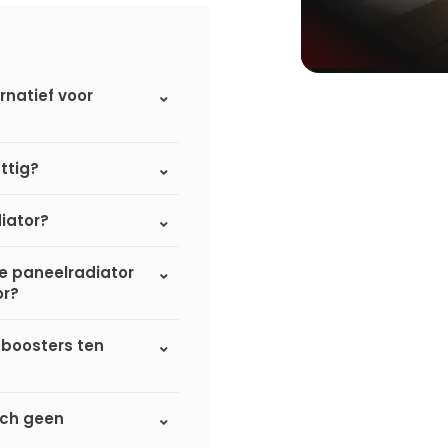
rnatief voor
ttig?
iator?
de paneelradiator
or?
eboosters ten
sch geen