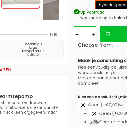
Hybride
Upgrad
Op voorraad
Nog sneller op te halen 
1
/
10
Choose from:
Geschikt als
lage
temperatuur
radiator
Maak je aansluiting 
Kies eenvoudig de juiste
RAGEN
wandaansluiting).
Met een aansluitset he
compleet.
en warmtepomp
Kies een aansluitset (mi
combineert de vertrouwde
Geen (+€0,00)
 warmteboosters die de warmte
e niet alleen afgegeven, maar
Geen (+€0,0
Chrome onde