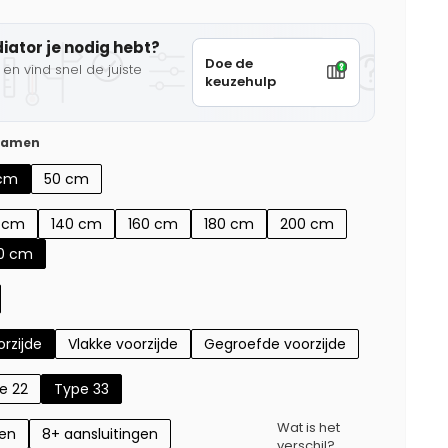
diator je nodig hebt?
Doe de
en vind snel de juiste
keuzehulp
 samen
cm
50 cm
0 cm
140 cm
160 cm
180 cm
200 cm
0 cm
rzijde
Vlakke voorzijde
Gegroefde voorzijde
e 22
Type 33
Wat is het
gen
8+ aansluitingen
verschil?