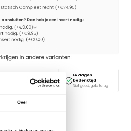
statisch Compleet recht (+€74,95)
ansluiten? Dan heb je een insert nodig.:
 nodig. (+€0,00)
ert nodig. (+€9,95)
nsert nodig. (+€0,00)
rkrijgen in andere varianten.:
14 dagen
Veilig betalen
bedenktijd
iDEAL, Klarna & meer
Niet goed, geld terug
Over
van de juiste keuze?
e tools.
 media te bieden en om ons