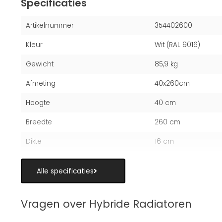
Specificaties
Artikelnummer
354402600
Kleur
Wit (RAL 9016)
Gewicht
85,9 kg
Afmeting
40x260cm
Hoogte
40 cm
Breedte
260 cm
Dikte
16 cm
Alle specificaties
Vragen over Hybride Radiatoren