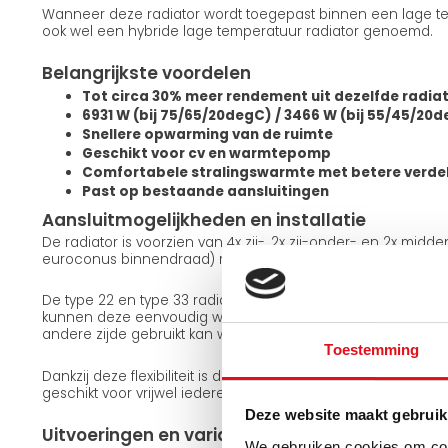
Wanneer deze radiator wordt toegepast binnen een lage te
ook wel een hybride lage temperatuur radiator genoemd.
Belangrijkste voordelen
Tot circa 30% meer rendement uit dezelfde radia
6931 W (bij 75/65/20degC) / 3466 W (bij 55/45/20
Snellere opwarming van de ruimte
Geschikt voor cv en warmtepomp
Comfortabele stralingswarmte met betere verde
Past op bestaande aansluitingen
Aansluitmogelijkheden en installatie
De radiator is voorzien van 4x zij-, 2x zij-onder- en 2x midd
euroconus binnendraad) met een standaard hartafstand a
De type 22 en type 33 radiatoren zijn omkeerbaar. Met de
kunnen deze eenvoudig worden gedraaid, waardoor dezelfd
andere zijde gebruikt kan worden. De type 11 uitvoering is n
Toestemming
Dankzij deze flexibiliteit is de radiator eenvoudig aan te sl
geschikt voor vrijwel iedere installatiesituatie.
Deze website maakt gebruik
Uitvoeringen en varianten
We gebruiken cookies om cont