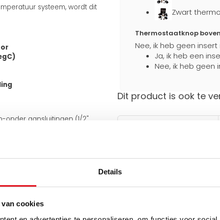
mperatuur systeem, wordt dit
Zwart thermo
Thermostaatknop boven a
Nee, ik heb geen insert
tor
Ja, ik heb een ins
degC)
Nee, ik heb geen i
ling
Dit product is ook te ve
en-onder aansluitingen (1/2"
Stevig verpakt
an de onderkant van 50 mm.
Extra bescherming
tijdens transport
 meegeleverde J-consoles
e aansluiting ook aan de
iet omkeerbaar.
Details
uiten op bestaande leidingen en
Hulp nodig bij het maken 
Gebruik een van onze handig
 van cookies
ent en advertenties te personaliseren, om functies voor social