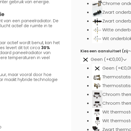
nter gebruik van energie.
Chrome onder
Zwart onderb
ie
Zwart onderb
ent van een paneelradiator. De
cht actief de ruimte in te
Witte onderb
Wit onderblo
ar actief wordt benut, kan het
s levert dit tot circa
30%
Kies een aansluitset (zij
daard paneelradiator van
gere temperaturen in veel
Geen (+€0,00)
Geen (+€0,0
uur, maar vooral door hoe
Thermostatis
aar maakt hybride technologie
Thermostatis
Chroom ther
Chroom ther
Wit thermost
Wit thermost
p
Zwart thermo