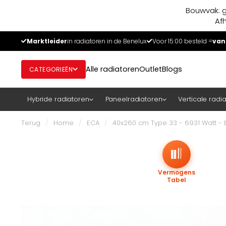
Bouwvak: g
Af
Marktleider
in radiatoren in de Benelux
Voor 15:00 besteld =
van
Alle radiatoren
Outlet
Blogs
CATEGORIEËN
Hybride radiatoren
Paneelradiatoren
Verticale radi
Terug
/
Home
/
ECA
/
40x260 cm Type 33 - 6931 Watt -
Vermogens
Tabel