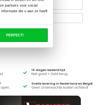
Wanneer bezorgt de
ze partners voor social
rachtservice in uw regio?
nformatie die u aan ze heeft
Veelgestelde vragen
A
PERFECT!
it product ?
 al je vragen beantwoorden.
14 dagen bedenktijd
ad
Niet goed = Geld terug
?
Snelle levering in Nederland en België
k open.
Geen onverwachte kosten achteraf