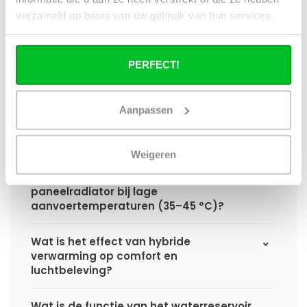
hybride paneelradiator ten opzichte van
verzameld op basis van uw gebruik van hun services.
een standaard paneelradiator?
Wat is het voordeel van geïntegreerde
PERFECT!
warmteboosters ten opzichte van losse
radiatorventilatoren?
Aanpassen
Waarom is een hybride paneelradiator
technisch geen convector?
Weigeren
Hoe presteert een hybride
paneelradiator bij lage
aanvoertemperaturen (35–45 °C)?
Wat is het effect van hybride
verwarming op comfort en
luchtbeleving?
Wat is de functie van het waterreservoir