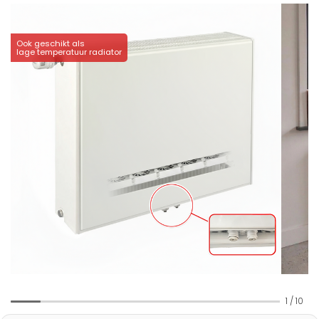
Ook geschikt als
lage temperatuur radiator
1
/
10