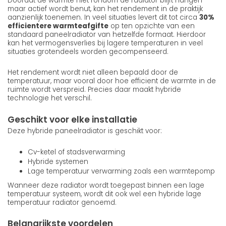
Doordat de warmte niet rondom de radiator blijft hangen
maar actief wordt benut, kan het rendement in de praktijk
aanzienlijk toenemen. In veel situaties levert dit tot circa
30%
efficientere warmteafgifte
op ten opzichte van een
standaard paneelradiator van hetzelfde formaat. Hierdoor
kan het vermogensverlies bij lagere temperaturen in veel
situaties grotendeels worden gecompenseerd.
Het rendement wordt niet alleen bepaald door de
temperatuur, maar vooral door hoe efficient de warmte in de
ruimte wordt verspreid. Precies daar maakt hybride
technologie het verschil.
Geschikt voor elke installatie
Deze hybride paneelradiator is geschikt voor:
Cv-ketel of stadsverwarming
Hybride systemen
Lage temperatuur verwarming zoals een warmtepomp
Wanneer deze radiator wordt toegepast binnen een lage
temperatuur systeem, wordt dit ook wel een hybride lage
temperatuur radiator genoemd.
Belangrijkste voordelen