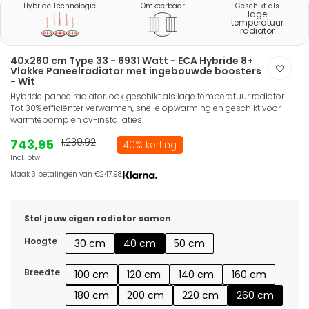
Hybride Technologie
Omkeerbaar
Geschikt als
lage
temperatuur
radiator
40x260 cm Type 33 - 6931 Watt - ECA Hybride 8+
Vlakke Paneelradiator met ingebouwde boosters
- Wit
Hybride paneelradiator, ook geschikt als lage temperatuur radiator.
Tot 30% efficiënter verwarmen, snelle opwarming en geschikt voor
warmtepomp en cv-installaties.
743,95
1.239,92
40% korting
Incl. btw
Maak 3 betalingen van €247,98.
Stel jouw eigen radiator samen
Hoogte
30 cm
40 cm
50 cm
Breedte
100 cm
120 cm
140 cm
160 cm
180 cm
200 cm
220 cm
260 cm