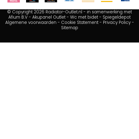
© Copyright 2026 Radiator-Outlet.nl - in samenwerking met
Afium B.V
-
Akupanel Outlet
-
Wc met bidet
-
Spiegeldepot
Algemene voorwaarden
-
Cookie Statement
-
Privacy Policy
-
Sitemap