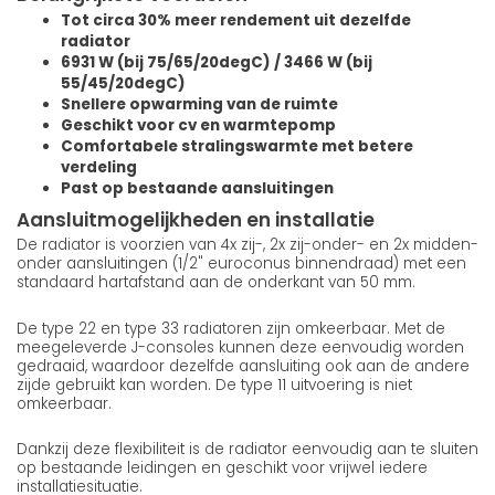
Tot circa 30% meer rendement uit dezelfde
radiator
6931 W (bij 75/65/20degC) / 3466 W (bij
55/45/20degC)
Snellere opwarming van de ruimte
Geschikt voor cv en warmtepomp
Comfortabele stralingswarmte met betere
verdeling
Past op bestaande aansluitingen
Aansluitmogelijkheden en installatie
De radiator is voorzien van 4x zij-, 2x zij-onder- en 2x midden-
onder aansluitingen (1/2" euroconus binnendraad) met een
standaard hartafstand aan de onderkant van 50 mm.
De type 22 en type 33 radiatoren zijn omkeerbaar. Met de
meegeleverde J-consoles kunnen deze eenvoudig worden
gedraaid, waardoor dezelfde aansluiting ook aan de andere
zijde gebruikt kan worden. De type 11 uitvoering is niet
omkeerbaar.
Dankzij deze flexibiliteit is de radiator eenvoudig aan te sluiten
op bestaande leidingen en geschikt voor vrijwel iedere
installatiesituatie.