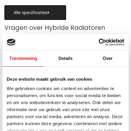
Alle specificaties
Vragen over Hybride Radiatoren
Toestemming
Details
Over
Is een hybride paneelradiator geschikt
als alternatief voor vloerverwarming?
Deze website maakt gebruik van cookies
Wanneer zijn de warmteboosters het
We gebruiken cookies om content en advertenties te
meest nuttig?
personaliseren, om functies voor social media te bieden
en om ons websiteverkeer te analyseren. Ook delen we
Wat is technisch gezien een hybride
informatie over uw gebruik van onze site met onze
paneelradiator?
partners voor social media, adverteren en analyse. Deze
partners kunnen deze gegevens combineren met andere
Hoe verschilt de warmteafgifte van een
informatie die u aan ze heeft verstrekt of die ze hebben