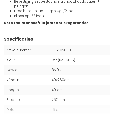
Bevestiging set bestaande uit houtdraadbouten +
pluggen
Draaibare ontluchtingsplug 1/2 inch
Blindstop 1/2 inch
Deze radiator heeft 10 jaar fabrieksgarantie!
Specificaties
Artikelnummer
355402600
Kleur
Wit (RAL 9016)
Gewicht
85,9 kg
Afmeting
40x260cm
Hoogte
40 cm
Breedte
260 cm
Dikte
16 cm