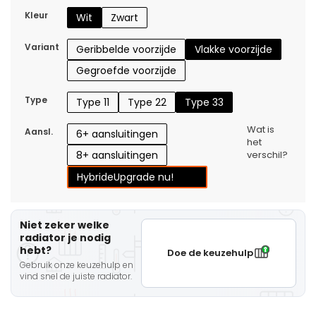
Kleur
Wit
Zwart
Variant
Geribbelde voorzijde
Vlakke voorzijde
Gegroefde voorzijde
Type
Type 11
Type 22
Type 33
Wat is
Aansl.
6+ aansluitingen
het
8+ aansluitingen
verschil?
Hybride
Upgrade nu!
Niet zeker welke
radiator je nodig
hebt?
Doe de keuzehulp
Gebruik onze keuzehulp en
vind snel de juiste radiator.