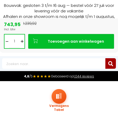
Bouwvak: gesloten 3 t/m 16 aug — bestel vóór 27 juli voor
levering vóór de vakantie
Afhalen in onze showroom is nog mogelijk t/m 1 augustus,
16:30 uur.
743,95
1.239,92
Incl. btw
Marktleider
in radiatoren in de Benelux
Toevoegen aan winkelwagen
0
★★★★★
4,6
/5
Gebaseerd op
1.044 reviews
Vermogens
Tabel