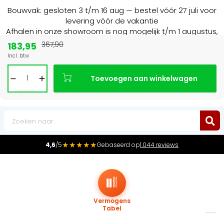
Bouwvak: gesloten 3 t/m 16 aug — bestel vóór 27 juli voor
levering vóór de vakantie
Afhalen in onze showroom is nog mogelijk t/m 1 augustus,
16:30 uur.
183,95
367,90
Incl. btw
Marktleider
in radiatoren in de Benelux
Toevoegen aan winkelwagen
0
★★★★★
4,6
/5
Gebaseerd op
1.044 reviews
Vermogens
Tabel