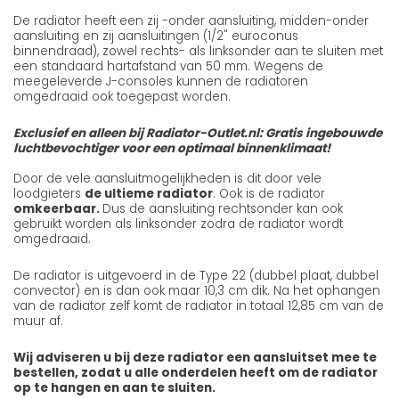
De radiator heeft een zij -onder aansluiting, midden-onder
aansluiting en zij aansluitingen (1/2" euroconus
binnendraad), zowel rechts- als linksonder aan te sluiten met
een standaard hartafstand van 50 mm. Wegens de
meegeleverde J-consoles kunnen de radiatoren
omgedraaid ook toegepast worden.
Exclusief en alleen bij Radiator-Outlet.nl: Gratis ingebouwde
luchtbevochtiger voor een optimaal binnenklimaat!
Door de vele aansluitmogelijkheden is dit door vele
loodgieters
de ultieme radiator
. Ook is de radiator
omkeerbaar.
Dus de aansluiting rechtsonder kan ook
gebruikt worden als linksonder zodra de radiator wordt
omgedraaid.
De radiator is uitgevoerd in de Type 22 (dubbel plaat, dubbel
convector) en is dan ook maar 10,3 cm dik. Na het ophangen
van de radiator zelf komt de radiator in totaal 12,85 cm van de
muur af.
Wij adviseren u bij deze radiator een aansluitset mee te
bestellen, zodat u alle onderdelen heeft om de radiator
op te hangen en aan te sluiten.