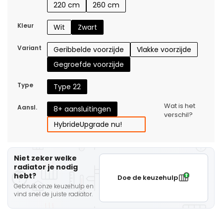
220 cm
260 cm
Kleur
Wit
Zwart
Variant
Geribbelde voorzijde
Vlakke voorzijde
Gegroefde voorzijde
Type
Type 22
Wat is het
Aansl.
8+ aansluitingen
verschil?
Hybride
Upgrade nu!
Niet zeker welke
radiator je nodig
hebt?
Doe de keuzehulp
Gebruik onze keuzehulp en
vind snel de juiste radiator.