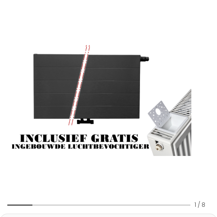
1
/
8