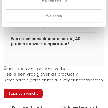
Aanpassen
gebruiken uit de website?
Kan ik alle radiatoren op de website
Weigeren
toepassen in combinatie met
stadsverwarming?
Werkt een paneelradiator ook bij 40
graden aanvoertemperatuur?
Heb je een vraag over dit product ?
Simon helpt je graag en kan al je vragen beantwoorden.
Stuur een bericht
Ruim assortiment
14 dagen bedenktijd