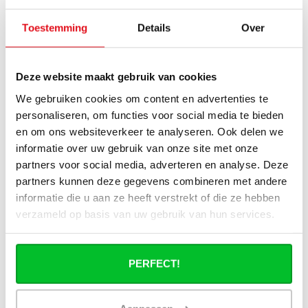
installatie van mijn radiator compleet te
maken?
Toestemming
Details
Over
Haakse of rechte aansluitset, welke heb
ik nodig?
Deze website maakt gebruik van cookies
We gebruiken cookies om content en advertenties te
Kan ik mijn Smart thermostaatknop
personaliseren, om functies voor social media te bieden
aansluiten op de paneelradiatoren van
en om ons websiteverkeer te analyseren. Ook delen we
Radiator-Outlet?
informatie over uw gebruik van onze site met onze
partners voor social media, adverteren en analyse. Deze
Hoe bereken in de benodigde capaciteit
partners kunnen deze gegevens combineren met andere
voor mijn ruimte?
informatie die u aan ze heeft verstrekt of die ze hebben
verzameld op basis van uw gebruik van hun services.
Wat is de levertijd van een
paneelradiator en wanneer ontvang ik
deze als ik een bestelling plaats?
PERFECT!
Ik heb een (hybride) warmtepomp
installatie, kan ik alle radiatoren