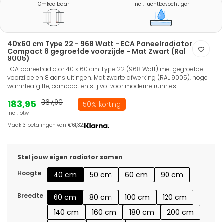
Omkeerbaar
Incl. luchtbevochtiger
40x60 cm Type 22 - 968 Watt - ECA Paneelradiator
Compact 8 gegroefde voorzijde - Mat Zwart (Ral
9005)
ECA paneelradiator 40 x 60 cm Type 22 (968 Watt) met gegroefde
voorzijde en 8 aansluitingen. Mat zwarte afwerking (RAL 9005), hoge
warmteafgifte, compact en stijlvol voor moderne ruimtes.
183,95
367,90
50% korting
Incl. btw
Maak 3 betalingen van €61,32.
Stel jouw eigen radiator samen
Hoogte
40 cm
50 cm
60 cm
90 cm
Breedte
60 cm
80 cm
100 cm
120 cm
140 cm
160 cm
180 cm
200 cm