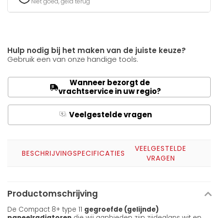
Niet goed, geld terug
Hulp nodig bij het maken van de juiste keuze?
Gebruik een van onze handige tools.
Wanneer bezorgt de
vrachtservice in uw regio?
Veelgestelde vragen
Q
A
VEELGESTELDE
BESCHRIJVING
SPECIFICATIES
VRAGEN
Productomschrijving
De Compact 8+ type 11
gegroefde (gelijnde)
paneelradiatoren
die wij aanbieden zijn zijdeglans wit en