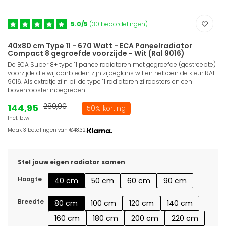
5.0/5
(30 beoordelingen)
40x80 cm Type 11 - 670 Watt - ECA Paneelradiator
Compact 8 gegroefde voorzijde - Wit (Ral 9016)
De ECA Super 8+ type 11 paneelradiatoren met gegroefde (gestreepte)
voorzijde die wij aanbieden zijn zijdeglans wit en hebben de kleur RAL
9016. Als extratje zijn bij de type 11 radiatoren zijroosters en een
bovenrooster inbegrepen.
144,95
289,90
50% korting
Incl. btw
Maak 3 betalingen van €48,32.
Stel jouw eigen radiator samen
Hoogte
40 cm
50 cm
60 cm
90 cm
Breedte
80 cm
100 cm
120 cm
140 cm
160 cm
180 cm
200 cm
220 cm