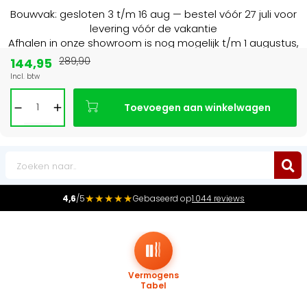
Bouwvak: gesloten 3 t/m 16 aug — bestel vóór 27 juli voor
levering vóór de vakantie
Afhalen in onze showroom is nog mogelijk t/m 1 augustus,
16:30 uur.
144,95
289,90
Incl. btw
Marktleider
in radiatoren in de Benelux
Toevoegen aan winkelwagen
0
★★★★★
4,6
/5
Gebaseerd op
1.044 reviews
Vermogens
Tabel