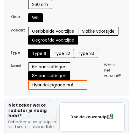
260 cm
Kleur
Wit
Variant
Geribbelde voorzijde
Vlakke voorzijde
Gegroefde voorzijde
Type
Type 11
Type 22
Type 33
Wat is
Aansl.
6+ aansluitingen
het
8+ aansluitingen
verschil?
Hybride
Upgrade nu!
Niet zeker welke
radiator je nodig
hebt?
Doe de keuzehulp
Gebruik onze keuzehulp en
vind snel de juiste radiator.