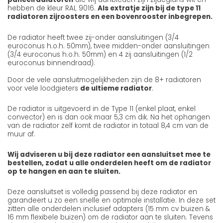
hebben de kleur RAL 9016.
Als extratje zijn bij de type 11
radiatoren zijroosters en een bovenrooster inbegrepen.
De radiator heeft twee zij-onder aansluitingen (3/4
euroconus h.o.h. 50mm), twee midden-onder aansluitingen
(3/4 euroconus h.o.h. 50mm) en 4 zij aansluitingen (1/2
euroconus binnendraad).
Door de vele aansluitmogelijkheden zijn de 8+ radiatoren
voor vele loodgieters
de ultieme radiator
.
De radiator is uitgevoerd in de Type 11 (enkel plaat, enkel
convector) en is dan ook maar 5,3 cm dik. Na het ophangen
van de radiator zelf komt de radiator in totaal 8,4 cm van de
muur af.
Wij adviseren u bij deze radiator een aansluitset mee te
bestellen, zodat u alle onderdelen heeft om de radiator
op te hangen en aan te sluiten.
Deze aansluitset is volledig passend bij deze radiator en
garandeert u zo een snelle en optimale installatie. In deze set
zitten alle onderdelen inclusief adapters (15 mm cv buizen &
16 mm flexibele buizen) om de radiator aan te sluiten. Tevens