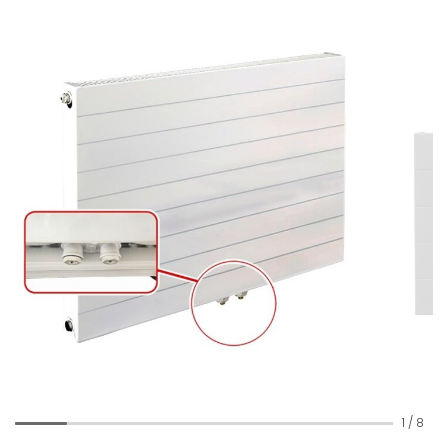
1
/
8