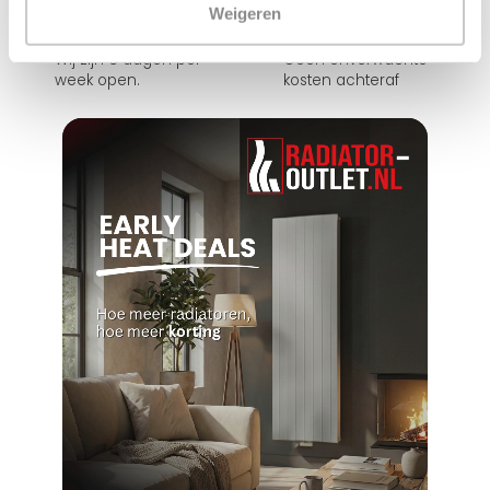
Weigeren
Zelf ophalen in de
Snelle levering in
winkel?
Nederland en België
Wij zijn 6 dagen per
Geen onverwachte
week open.
kosten achteraf