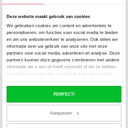
Kan ik alle radiatoren op de website
toepassen in combinatie met
Deze website maakt gebruik van cookies
stadsverwarming?
We gebruiken cookies om content en advertenties te
Werkt een paneelradiator ook bij 40
personaliseren, om functies voor social media te bieden
graden aanvoertemperatuur?
en om ons websiteverkeer te analyseren. Ook delen we
informatie over uw gebruik van onze site met onze
partners voor social media, adverteren en analyse. Deze
partners kunnen deze gegevens combineren met andere
informatie die u aan ze heeft verstrekt of die ze hebben
Heb je een vraag over dit product ?
verzameld op basis van uw gebruik van hun services.
Simon helpt je graag en kan al je vragen beantwoorden.
PERFECT!
Stuur een bericht
Ruim assortiment
14 dagen bedenktijd
Aanpassen
Levering uit eigen
Niet goed = Geld terug
voorraad