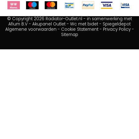
© Copyright 2026 Radiator-Outlet.nl - in samenwerking met
Afium B.V
-
Akupanel Outlet
-
Wc met bidet
-
Spiegeldepot
Algemene voorwaarden
-
Cookie Statement
-
Privacy Policy
-
Sitemap