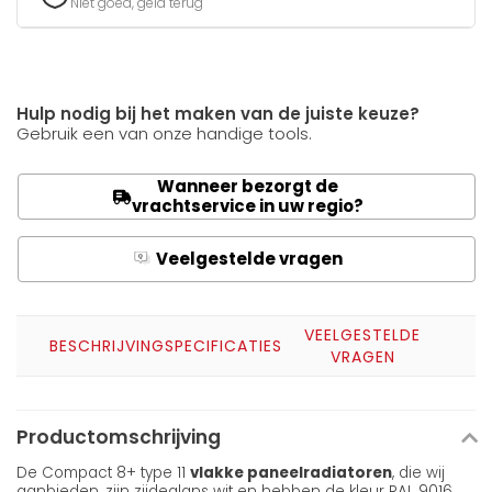
Niet goed, geld terug
Hulp nodig bij het maken van de juiste keuze?
Gebruik een van onze handige tools.
Wanneer bezorgt de
vrachtservice in uw regio?
Veelgestelde vragen
Q
A
VEELGESTELDE
BESCHRIJVING
SPECIFICATIES
VRAGEN
Productomschrijving
De Compact 8+ type 11
vlakke paneelradiatoren
, die wij
aanbieden, zijn zijdeglans wit en hebben de kleur RAL 9016.