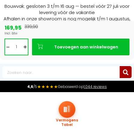
Bouwvak: gesloten 3 t/m 16 aug — bestel vóór 27 juli voor
levering vóór de vakantie
Afhalen in onze showroom is nog mogelijk t/m 1 augustus,
16:30 uur.
169,95
339,90
Incl. btw
Marktleider
in radiatoren in de Benelux
Toevoegen aan winkelwagen
0
★★★★★
4,6
/5
Gebaseerd op
1.044 reviews
Vermogens
Tabel