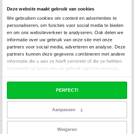
Kan ik alle radiatoren op de website
Deze website maakt gebruik van cookies
toepassen in combinatie met
stadsverwarming?
We gebruiken cookies om content en advertenties te
personaliseren, om functies voor social media te bieden
en om ons websiteverkeer te analyseren. Ook delen we
Werkt een paneelradiator ook bij 40
graden aanvoertemperatuur?
informatie over uw gebruik van onze site met onze
partners voor social media, adverteren en analyse. Deze
partners kunnen deze gegevens combineren met andere
informatie die u aan ze heeft verstrekt of die ze hebben
verzameld op basis van uw gebruik van hun services.
Heb je een vraag over dit product ?
Simon helpt je graag en kan al je vragen beantwoorden.
PERFECT!
Stuur een bericht
Aanpassen
Ruim assortiment
14 dagen bedenktijd
Levering uit eigen
Niet goed = Geld terug
voorraad
Weigeren