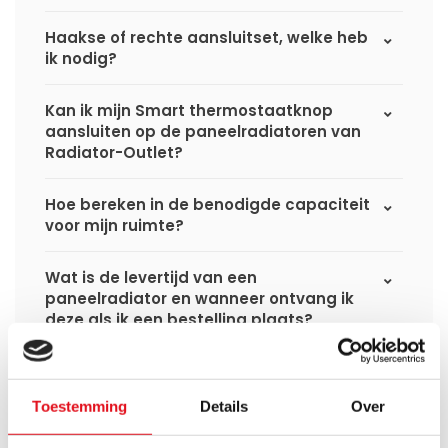
Haakse of rechte aansluitset, welke heb
ik nodig?
Kan ik mijn Smart thermostaatknop
aansluiten op de paneelradiatoren van
Radiator-Outlet?
Hoe bereken in de benodigde capaciteit
voor mijn ruimte?
Wat is de levertijd van een
paneelradiator en wanneer ontvang ik
deze als ik een bestelling plaats?
Ik heb een (hybride) warmtepomp
installatie, kan ik alle radiatoren
Toestemming
Details
Over
gebruiken uit de website?