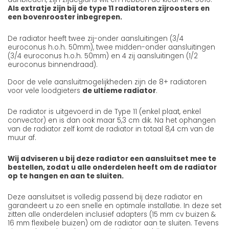
Als extratje zijn bij de type 11 radiatoren zijroosters en
een bovenrooster inbegrepen.
De radiator heeft twee zij-onder aansluitingen (3/4
euroconus h.o.h. 50mm), twee midden-onder aansluitingen
(3/4 euroconus h.o.h. 50mm) en 4 zij aansluitingen (1/2
euroconus binnendraad).
Door de vele aansluitmogelijkheden zijn de 8+ radiatoren
voor vele loodgieters
de ultieme radiator
.
De radiator is uitgevoerd in de Type 11 (enkel plaat, enkel
convector) en is dan ook maar 5,3 cm dik. Na het ophangen
van de radiator zelf komt de radiator in totaal 8,4 cm van de
muur af.
Wij adviseren u bij deze radiator een aansluitset mee te
bestellen, zodat u alle onderdelen heeft om de radiator
op te hangen en aan te sluiten.
Deze aansluitset is volledig passend bij deze radiator en
garandeert u zo een snelle en optimale installatie. In deze set
zitten alle onderdelen inclusief adapters (15 mm cv buizen &
16 mm flexibele buizen) om de radiator aan te sluiten. Tevens