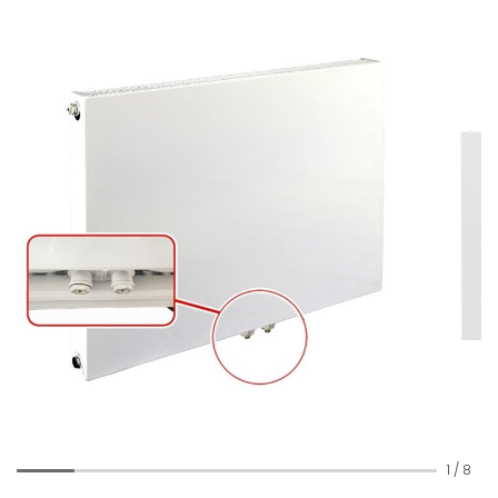
1
/
8