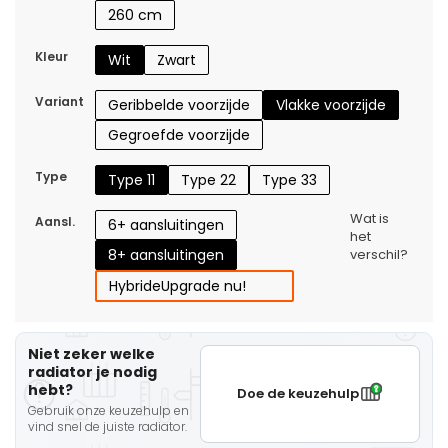
260 cm
Kleur
Wit
Zwart
Variant
Geribbelde voorzijde
Vlakke voorzijde
Gegroefde voorzijde
Type
Type 11
Type 22
Type 33
Wat is
Aansl.
6+ aansluitingen
het
8+ aansluitingen
verschil?
Hybride
Upgrade nu!
Niet zeker welke
radiator je nodig
hebt?
Doe de keuzehulp
Gebruik onze keuzehulp en
vind snel de juiste radiator.