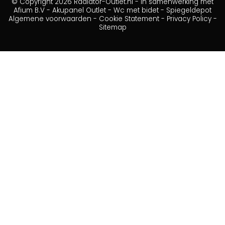
© Copyright 2026 Radiator-Outlet.nl - in samenwerking met
Afium B.V
-
Akupanel Outlet
-
Wc met bidet
-
Spiegeldepot
Algemene voorwaarden
-
Cookie Statement
-
Privacy Policy
-
Sitemap