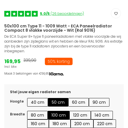
5.0/5
(26 beoordelingen)
50x100 cm Type 11 - 1009 Watt - ECA Paneelradiator
Compact 8 vlakke voorzijde - Wit (Ral 9016)
De ECA Super 8+ type 11 paneelradiatoren met vlakke voorzijde die wij
aanbieden zijn zijdeglans wit en hebben de kleur RAL 9016. Als extratje
zijn bij de type 11 radiatoren zijroosters en een bovenrooster
inbegrepen.
169,95
339,90
50% korting
Incl. btw
Maak 3 betalingen van €56,65.
Stel jouw eigen radiator samen
Hoogte
40 cm
50 cm
60 cm
90 cm
Breedte
80 cm
100 cm
120 cm
140 cm
160 cm
180 cm
200 cm
220 cm