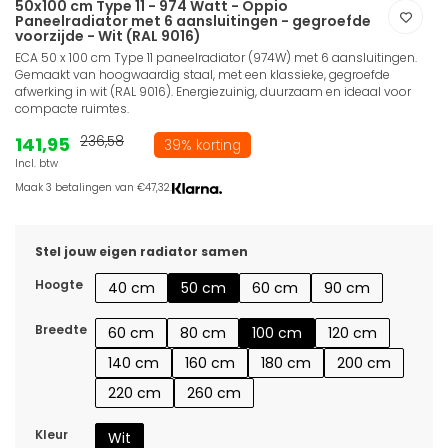
50x100 cm Type 11 - 974 Watt - Oppio
Paneelradiator met 6 aansluitingen - gegroefde
voorzijde - Wit (RAL 9016)
ECA 50 x 100 cm Type 11 paneelradiator (974W) met 6 aansluitingen.
Gemaakt van hoogwaardig staal, met een klassieke, gegroefde
afwerking in wit (RAL 9016). Energiezuinig, duurzaam en ideaal voor
compacte ruimtes.
141,95
236,58
39% korting
Incl. btw
Maak 3 betalingen van €47,32.
Stel jouw eigen radiator samen
Hoogte
40 cm
50 cm
60 cm
90 cm
Breedte
60 cm
80 cm
100 cm
120 cm
140 cm
160 cm
180 cm
200 cm
220 cm
260 cm
Kleur
Wit