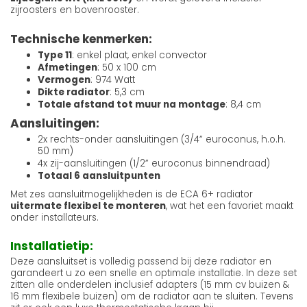
zijroosters en bovenrooster.
Technische kenmerken:
Type 11
: enkel plaat, enkel convector
Afmetingen
: 50 x 100 cm
Vermogen
: 974 Watt
Dikte radiator
: 5,3 cm
Totale afstand tot muur na montage
: 8,4 cm
Aansluitingen:
2x rechts-onder aansluitingen (3/4” euroconus, h.o.h.
50 mm)
4x zij-aansluitingen (1/2” euroconus binnendraad)
Totaal 6 aansluitpunten
Met zes aansluitmogelijkheden is de ECA 6+ radiator
uitermate flexibel te monteren
, wat het een favoriet maakt
onder installateurs.
Installatietip:
Deze aansluitset is volledig passend bij deze radiator en
garandeert u zo een snelle en optimale installatie. In deze set
zitten alle onderdelen inclusief adapters (15 mm cv buizen &
16 mm flexibele buizen) om de radiator aan te sluiten. Tevens