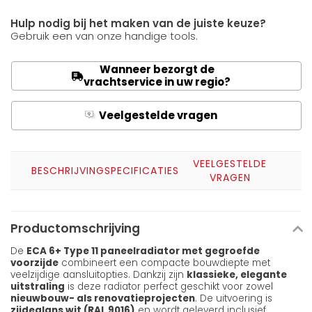
Hulp nodig bij het maken van de juiste keuze?
Gebruik een van onze handige tools.
Wanneer bezorgt de
vrachtservice in uw regio?
Veelgestelde vragen
Q
A
VEELGESTELDE
BESCHRIJVING
SPECIFICATIES
VRAGEN
Productomschrijving
De
ECA 6+ Type 11 paneelradiator met gegroefde
voorzijde
combineert een compacte bouwdiepte met
veelzijdige aansluitopties. Dankzij zijn
klassieke, elegante
uitstraling
is deze radiator perfect geschikt voor zowel
nieuwbouw- als renovatieprojecten
. De uitvoering is
zijdeglans wit (RAL 9016)
en wordt geleverd inclusief