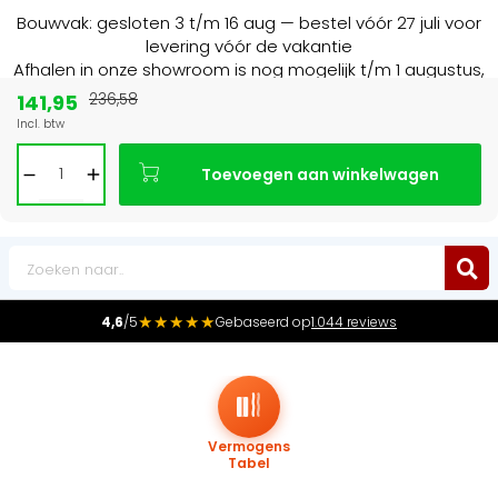
Bouwvak: gesloten 3 t/m 16 aug — bestel vóór 27 juli voor
levering vóór de vakantie
Afhalen in onze showroom is nog mogelijk t/m 1 augustus,
16:30 uur.
141,95
236,58
Incl. btw
Marktleider
in radiatoren in de Benelux
Toevoegen aan winkelwagen
0
★★★★★
4,6
/5
Gebaseerd op
1.044 reviews
Vermogens
Tabel