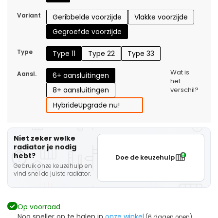
Variant
Geribbelde voorzijde
Vlakke voorzijde
Gegroefde voorzijde
Type
Type 11
Type 22
Type 33
Wat is
Aansl.
6+ aansluitingen
het
8+ aansluitingen
verschil?
Hybride
Upgrade nu!
Niet zeker welke
radiator je nodig
hebt?
Doe de keuzehulp
Gebruik onze keuzehulp en
vind snel de juiste radiator.
Op voorraad
Nog sneller op te halen in
onze winkel
(6 dagen open)