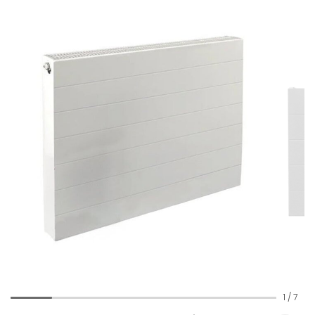
1
/
7