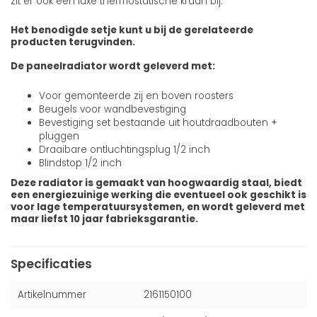
zit er ook een luxe thermostatische kraan bij.
Het benodigde setje kunt u bij de gerelateerde
producten terugvinden.
De paneelradiator wordt geleverd met:
Voor gemonteerde zij en boven roosters
Beugels voor wandbevestiging
Bevestiging set bestaande uit houtdraadbouten +
pluggen
Draaibare ontluchtingsplug 1/2 inch
Blindstop 1/2 inch
Deze radiator is gemaakt van hoogwaardig staal, biedt
een energiezuinige werking die eventueel ook geschikt is
voor lage temperatuursystemen, en wordt geleverd met
maar liefst 10 jaar fabrieksgarantie.
Specificaties
Artikelnummer
2161150100