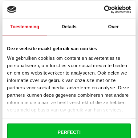
installatie van mijn radiator compleet te
maken?
Haakse of rechte aansluitset, welke heb
Toestemming
Details
Over
ik nodig?
Kan ik mijn Smart thermostaatknop
Deze website maakt gebruik van cookies
aansluiten op de paneelradiatoren van
We gebruiken cookies om content en advertenties te
Radiator-Outlet?
personaliseren, om functies voor social media te bieden
en om ons websiteverkeer te analyseren. Ook delen we
Hoe bereken in de benodigde capaciteit
informatie over uw gebruik van onze site met onze
voor mijn ruimte?
partners voor social media, adverteren en analyse. Deze
partners kunnen deze gegevens combineren met andere
Wat is de levertijd van een
informatie die u aan ze heeft verstrekt of die ze hebben
paneelradiator en wanneer ontvang ik
verzameld op basis van uw gebruik van hun services.
deze als ik een bestelling plaats?
Ik heb een (hybride) warmtepomp
PERFECT!
installatie, kan ik alle radiatoren