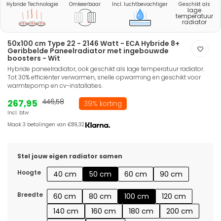
Hybride Technologie
Omkeerbaar
Incl. luchtbevochtiger
Geschikt als
lage
temperatuur
radiator
50x100 cm Type 22 - 2146 Watt - ECA Hybride 8+
Geribbelde Paneelradiator met ingebouwde
boosters - Wit
Hybride paneelradiator, ook geschikt als lage temperatuur radiator.
Tot 30% efficiënter verwarmen, snelle opwarming en geschikt voor
warmtepomp en cv-installaties.
267,95
446,58
39% korting
Incl. btw
Maak 3 betalingen van €89,32.
Stel jouw eigen radiator samen
Hoogte
40 cm
50 cm
60 cm
90 cm
Breedte
60 cm
80 cm
100 cm
120 cm
140 cm
160 cm
180 cm
200 cm