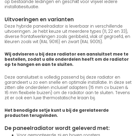
op bestaande leidingen en geschikt voor vrijwel iedere
installatiesituatie.
Uitvoeringen en varianten
Deze hybride paneelradiator is leverbaar in verschillende
uitvoeringen. Je hebt keuze uit meerdere types (11, 22 en 33),
diverse frontafwerkingen zoals geribbeld, vlak of gegroefd, en
kleuren zoals wit (RAL 9016) en zwart (RAL 9005).
Wij adviseren u bij deze radiator een aansluitset mee te
bestellen, zodat u alle onderdelen heeft om de radiator
op te hangen en aan te sluiten.
Deze aansluitset is volledig passend bij deze radiator en
garandeert u zo een snelle en optimale installatie. In deze set
zitten alle onderdelen inclusief adapters (15 mm cv buizen &
16 mm flexibele buizen) om de radiator aan te sluiten. Tevens
zit er ook een luxe thermostatische kraan bij.
Het benodigde setje kunt u bij de gerelateerde
producten terugvinden.
De paneelradiator wordt geleverd met:
Voor gemonteerde zij en boven roosters