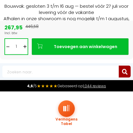
Bouwvak: gesloten 3 t/m 16 aug — bestel vóór 27 juli voor
levering vóór de vakantie
Afhalen in onze showroom is nog mogelijk t/m 1 augustus,
16:30 uur.
267,95
446,58
Incl. btw
Marktleider
in radiatoren in de Benelux
Toevoegen aan winkelwagen
0
★★★★★
4,6
/5
Gebaseerd op
1.044 reviews
Vermogens
Tabel