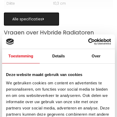
Dikte
10,3 cm
Alle specificaties
Vragen over Hybride Radiatoren
Toestemming
Details
Over
Is een hybride paneelradiator geschikt
als alternatief voor vloerverwarming?
Deze website maakt gebruik van cookies
We gebruiken cookies om content en advertenties te
Wanneer zijn de warmteboosters het
personaliseren, om functies voor social media te bieden
meest nuttig?
en om ons websiteverkeer te analyseren. Ook delen we
informatie over uw gebruik van onze site met onze
Wat is technisch gezien een hybride
partners voor social media, adverteren en analyse. Deze
paneelradiator?
partners kunnen deze gegevens combineren met andere