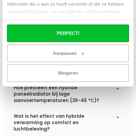
informatie die u aan ze heeft verstrekt of die ze hebben
Hoe verschilt de warmteafgifte van een
verzameld op basis van uw gebruik van hun services.
hybride paneelradiator ten opzichte van
een standaard paneelradiator?
PERFECT!
Wat is het voordeel van geïntegreerde
warmteboosters ten opzichte van losse
radiatorventilatoren?
Aanpassen
Waarom is een hybride paneelradiator
technisch geen convector?
Weigeren
Hoe presteert een hybride
paneelradiator bij lage
aanvoertemperaturen (35–45 °C)?
Wat is het effect van hybride
verwarming op comfort en
luchtbeleving?