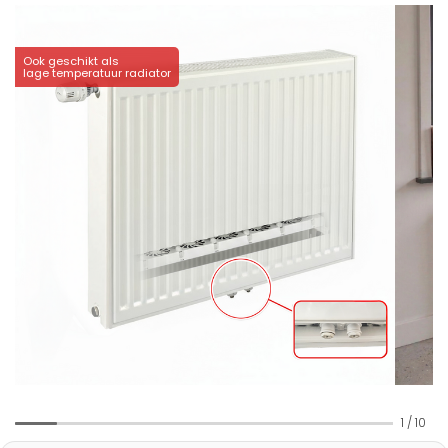
Ook geschikt als
lage temperatuur radiator
1
/
10