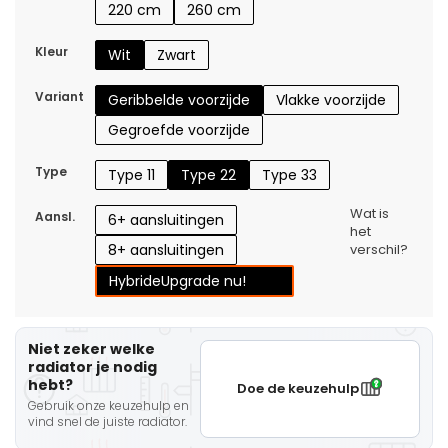
220 cm
260 cm
Kleur
Wit
Zwart
Variant
Geribbelde voorzijde
Vlakke voorzijde
Gegroefde voorzijde
Type
Type 11
Type 22
Type 33
Wat is
Aansl.
6+ aansluitingen
het
8+ aansluitingen
verschil?
Hybride
Upgrade nu!
Niet zeker welke
radiator je nodig
hebt?
Doe de keuzehulp
Gebruik onze keuzehulp en
vind snel de juiste radiator.