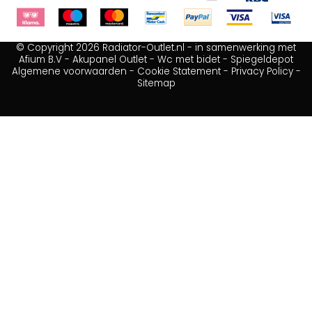
© Copyright 2026 Radiator-Outlet.nl - in samenwerking met
Afium B.V
-
Akupanel Outlet
-
Wc met bidet
-
Spiegeldepot
Algemene voorwaarden
-
Cookie Statement
-
Privacy Policy
-
Sitemap