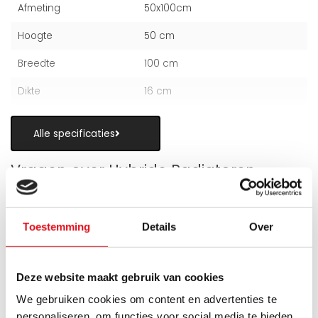
Afmeting
50x100cm
Hoogte
50 cm
Breedte
100 cm
Dikte
16 cm
Alle specificaties
Vragen over Hybride Radiatoren
Toestemming
Details
Over
Is een hybride paneelradiator geschikt
Deze website maakt gebruik van cookies
als alternatief voor vloerverwarming?
We gebruiken cookies om content en advertenties te
Wanneer zijn de warmteboosters het
personaliseren, om functies voor social media te bieden