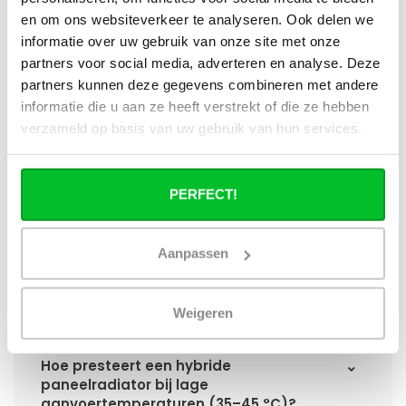
meest nuttig?
en om ons websiteverkeer te analyseren. Ook delen we
informatie over uw gebruik van onze site met onze
Wat is technisch gezien een hybride
partners voor social media, adverteren en analyse. Deze
paneelradiator?
partners kunnen deze gegevens combineren met andere
informatie die u aan ze heeft verstrekt of die ze hebben
Hoe verschilt de warmteafgifte van een
verzameld op basis van uw gebruik van hun services.
hybride paneelradiator ten opzichte van
een standaard paneelradiator?
PERFECT!
Wat is het voordeel van geïntegreerde
warmteboosters ten opzichte van losse
radiatorventilatoren?
Aanpassen
Waarom is een hybride paneelradiator
Weigeren
technisch geen convector?
Hoe presteert een hybride
paneelradiator bij lage
aanvoertemperaturen (35–45 °C)?