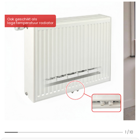
Ook geschikt als
lage temperatuur radiator
1
/
10