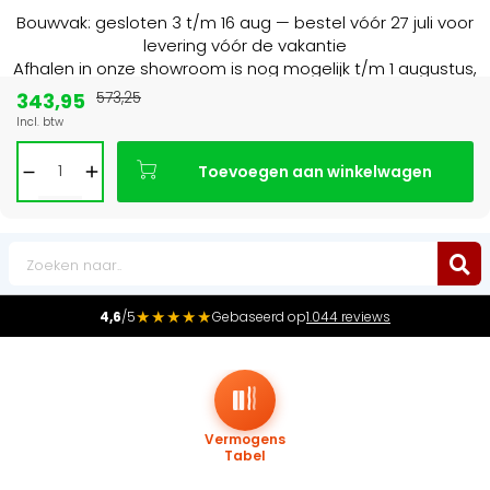
Bouwvak: gesloten 3 t/m 16 aug — bestel vóór 27 juli voor
levering vóór de vakantie
Afhalen in onze showroom is nog mogelijk t/m 1 augustus,
16:30 uur.
343,95
573,25
Incl. btw
Marktleider
in radiatoren in de Benelux
Toevoegen aan winkelwagen
0
★★★★★
4,6
/5
Gebaseerd op
1.044 reviews
Vermogens
Tabel