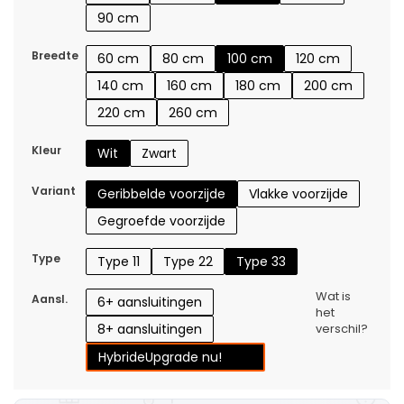
90 cm
Breedte
60 cm
80 cm
100 cm
120 cm
140 cm
160 cm
180 cm
200 cm
220 cm
260 cm
Kleur
Wit
Zwart
Variant
Geribbelde voorzijde
Vlakke voorzijde
Gegroefde voorzijde
Type
Type 11
Type 22
Type 33
Wat is
Aansl.
6+ aansluitingen
het
8+ aansluitingen
verschil?
Hybride
Upgrade nu!