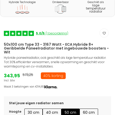
Hybride Technologie
Omkeerbaar
Geschikt als
lage
temperatuur
radiator
5.0/5
(1 beoordeling)
50x100 cm Type 33 - 3167 Watt - ECA Hybride 8+
Geribbelde Paneelradiator met ingebouwde boosters -
Wit
Hybride paneelradiator, ook geschikt als lage temperatuur radiator.
Tot 30% efficiënter verwarmen, snelle opwarming en geschikt voor
warmtepomp en cv-installaties.
343,95
573,25
40% korting
Incl. btw
Maak 3 betalingen van €114,65.
Stel jouw eigen radiator samen
Hoogte
30 cm
40 cm
50 cm
60 cm