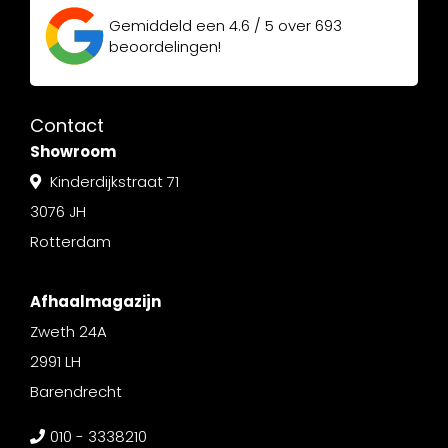
Gemiddeld een
4.6 / 5
over
693
beoordelingen!
Contact
Showroom
Kinderdijkstraat 71
3076 JH
Rotterdam
Afhaalmagazijn
Zweth 24A
2991 LH
Barendrecht
010 - 3338210