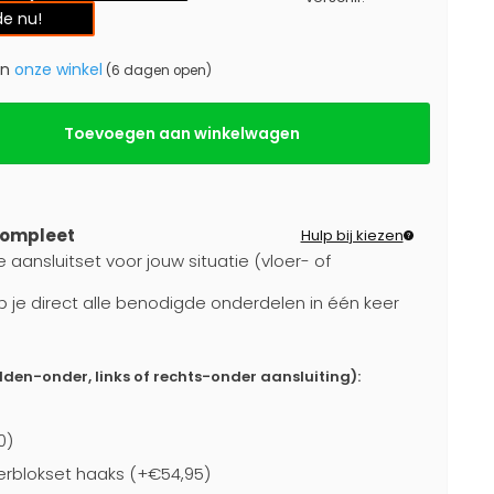
e nu!
in
onze winkel
(6 dagen open)
Toevoegen aan winkelwagen
compleet
Hulp bij kiezen
 aansluitset voor jouw situatie (vloer- of
b je direct alle benodigde onderdelen in één keer
dden-onder, links of rechts-onder aansluiting):
0)
rblokset haaks (+€54,95)