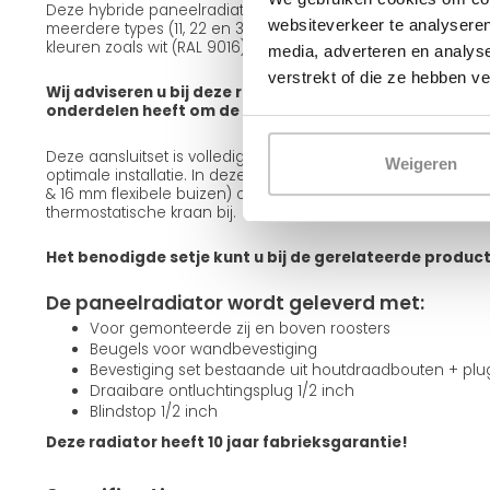
Deze hybride paneelradiator is leverbaar in verschillende ui
websiteverkeer te analyseren
meerdere types (11, 22 en 33), diverse frontafwerkingen zoals
kleuren zoals wit (RAL 9016) en zwart (RAL 9005).
media, adverteren en analys
verstrekt of die ze hebben v
Wij adviseren u bij deze radiator een aansluitset mee te
onderdelen heeft om de radiator op te hangen en aan te
Deze aansluitset is volledig passend bij deze radiator en g
Weigeren
optimale installatie. In deze set zitten alle onderdelen incl
& 16 mm flexibele buizen) om de radiator aan te sluiten. Teve
thermostatische kraan bij.
Het benodigde setje kunt u bij de gerelateerde produc
De paneelradiator wordt geleverd met:
Voor gemonteerde zij en boven roosters
Beugels voor wandbevestiging
Bevestiging set bestaande uit houtdraadbouten + pl
Draaibare ontluchtingsplug 1/2 inch
Blindstop 1/2 inch
Deze radiator heeft 10 jaar fabrieksgarantie!