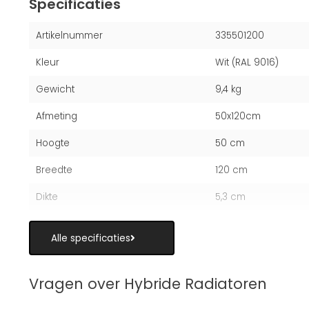
Specificaties
Artikelnummer
335501200
Kleur
Wit (RAL 9016)
Gewicht
9,4 kg
Afmeting
50x120cm
Hoogte
50 cm
Breedte
120 cm
Dikte
5,3 cm
Alle specificaties
Vragen over Hybride Radiatoren