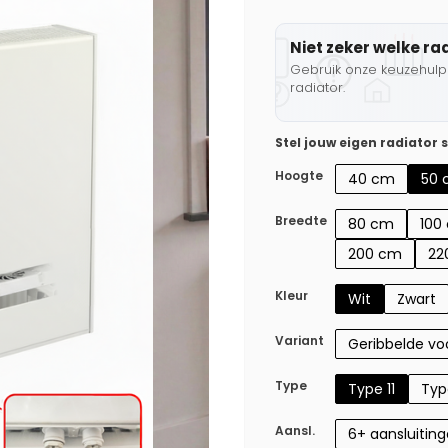
Niet zeker welke ra
Gebruik onze keuzehulp 
radiator.
Stel jouw eigen radiator
Hoogte
40 cm
50 
Breedte
80 cm
100
200 cm
22
Kleur
Wit
Zwart
Variant
Geribbelde voo
Type
Type 11
Typ
Aansl.
6+ aansluitin