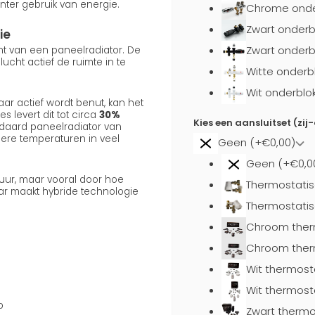
nter gebruik van energie.
Chrome onder
Zwart onderb
ie
Zwart onderb
ent van een paneelradiator. De
cht actief de ruimte in te
Witte onderb
Wit onderblo
ar actief wordt benut, kan het
s levert dit tot circa
30%
Kies een aansluitset (zij
daard paneelradiator van
gere temperaturen in veel
Geen (+€0,00)
Geen (+€0,0
uur, maar vooral door hoe
Thermostatis
aar maakt hybride technologie
Thermostatis
Chroom ther
Chroom ther
Wit thermost
Wit thermost
p
Zwart thermo