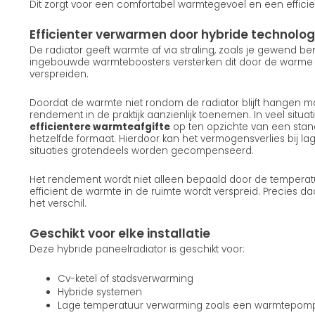
Dit zorgt voor een comfortabel warmtegevoel en een efficie
Efficienter verwarmen door hybride technolog
De radiator geeft warmte af via straling, zoals je gewend b
ingebouwde warmteboosters versterken dit door de warme lu
verspreiden.
Doordat de warmte niet rondom de radiator blijft hangen ma
rendement in de praktijk aanzienlijk toenemen. In veel situatie
efficientere warmteafgifte
op ten opzichte van een stan
hetzelfde formaat. Hierdoor kan het vermogensverlies bij la
situaties grotendeels worden gecompenseerd.
Het rendement wordt niet alleen bepaald door de temperat
efficient de warmte in de ruimte wordt verspreid. Precies d
het verschil.
Geschikt voor elke installatie
Deze hybride paneelradiator is geschikt voor:
Cv-ketel of stadsverwarming
Hybride systemen
Lage temperatuur verwarming zoals een warmtepom