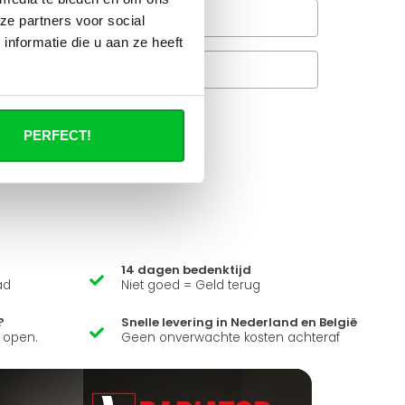
Wanneer bezorgt de
ze partners voor social
rachtservice in uw regio?
nformatie die u aan ze heeft
Veelgestelde vragen
A
PERFECT!
it product ?
 al je vragen beantwoorden.
14 dagen bedenktijd
ad
Niet goed = Geld terug
?
Snelle levering in Nederland en België
k open.
Geen onverwachte kosten achteraf