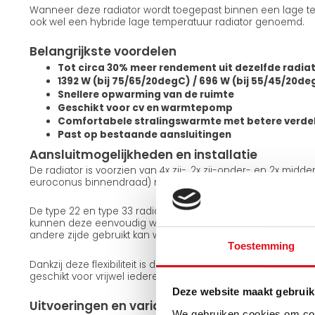
Wanneer deze radiator wordt toegepast binnen een lage te
ook wel een hybride lage temperatuur radiator genoemd.
Belangrijkste voordelen
Tot circa 30% meer rendement uit dezelfde radia
1392 W (bij 75/65/20degC) / 696 W (bij 55/45/20de
Snellere opwarming van de ruimte
Geschikt voor cv en warmtepomp
Comfortabele stralingswarmte met betere verde
Past op bestaande aansluitingen
Aansluitmogelijkheden en installatie
De radiator is voorzien van 4x zij-, 2x zij-onder- en 2x midd
euroconus binnendraad) met een standaard hartafstand a
De type 22 en type 33 radiatoren zijn omkeerbaar. Met de
kunnen deze eenvoudig worden gedraaid, waardoor dezelfd
andere zijde gebruikt kan worden. De type 11 uitvoering is n
Toestemming
Dankzij deze flexibiliteit is de radiator eenvoudig aan te sl
geschikt voor vrijwel iedere installatiesituatie.
Deze website maakt gebruik
Uitvoeringen en varianten
We gebruiken cookies om cont