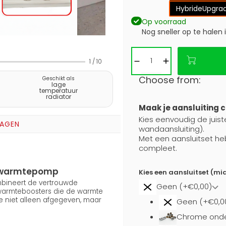
Hybride
Upgrad
Op voorraad
Nog sneller op te halen 
1
/
10
Choose from:
Geschikt als
lage
temperatuur
radiator
Maak je aansluiting 
Kies eenvoudig de juiste
RAGEN
wandaansluiting).
Met een aansluitset he
compleet.
en warmtepomp
Kies een aansluitset (mi
ombineert de vertrouwde
Geen (+€0,00)
 warmteboosters die de warmte
e niet alleen afgegeven, maar
Geen (+€0,0
Chrome onde