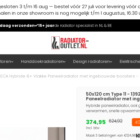
esloten 3 t/m 16 aug — bestel vóór 27 juli voor levering vóór 
halen in onze showroom is nog mogelijk t/m 1 augustus, 16:30 u
daag verzonden
15+ jaar
de radiator specialist in NL & BE
atoren
Handdoekradiatoren
Design radiatoren
Elektrisch
- ECA Hybride 8+ Vlakke Paneelradiator met ingebouwde boosters - 
50x120 cm Type 11 - 139
Paneelradiator met in
Hybride paneelradiator, ook g
verwarmen, snelle opwarming
374,95
624,92
40
Incl. btw
Maak 3 betalingen van €124,98.