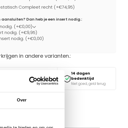
statisch Compleet recht (+€74,95)
ansluiten? Dan heb je een insert nodig.:
 nodig. (+€0,00)
ert nodig. (+€9,95)
nsert nodig. (+€0,00)
rkrijgen in andere varianten.:
14 dagen
Veilig betalen
bedenktijd
iDEAL, Klarna & meer
Niet goed, geld terug
Over
van de juiste keuze?
e tools.
 media te bieden en om ons