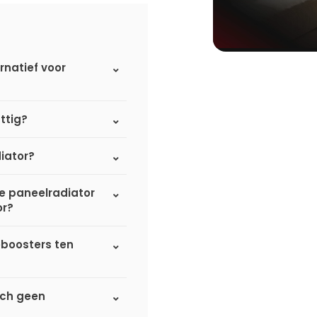
rnatief voor
ttig?
iator?
de paneelradiator
or?
eboosters ten
sch geen