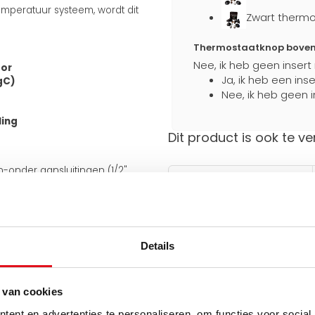
mperatuur systeem, wordt dit
Zwart thermo
Thermostaatknop boven a
Nee, ik heb geen insert
tor
Ja, ik heb een ins
gC)
Nee, ik heb geen i
ling
Dit product is ook te ve
en-onder aansluitingen (1/2"
Stevig verpakt
an de onderkant van 50 mm.
Extra bescherming
tijdens transport
 meegeleverde J-consoles
e aansluiting ook aan de
iet omkeerbaar.
Details
uiten op bestaande leidingen en
Hulp nodig bij het maken 
Gebruik een van onze handig
 van cookies
ent en advertenties te personaliseren, om functies voor social