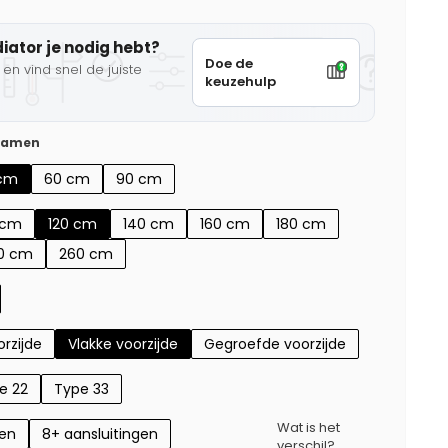
diator je nodig hebt?
Doe de
en vind snel de juiste
keuzehulp
 samen
cm
60 cm
90 cm
 cm
120 cm
140 cm
160 cm
180 cm
0 cm
260 cm
rzijde
Vlakke voorzijde
Gegroefde voorzijde
e 22
Type 33
Wat is het
gen
8+ aansluitingen
verschil?