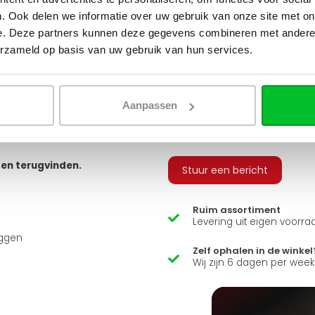
tvoeringen. Je hebt keuze uit
. Ook delen we informatie over uw gebruik van onze site met on
 geribbeld, vlak of gegroefd, en
v
e. Deze partners kunnen deze gegevens combineren met andere i
erzameld op basis van uw gebruik van hun services.
Q
 bestellen, zodat u alle
 sluiten.
arandeert u zo een snelle en
Aanpassen
Heb je een vraag over d
usief adapters (15 mm cv buizen
ns zit er ook een luxe
Simon helpt je graag en kan
ten terugvinden.
Stuur een bericht
Ruim assortiment
Levering uit eigen voorra
uggen
Zelf ophalen in de winkel
Wij zijn 6 dagen per wee