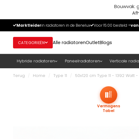
Bouwvak: g
Af
Marktleider
in radiatoren in de Benelux
Voor 15:00 besteld =
van
Alle radiatoren
Outlet
Blogs
CATEGORIEËN
Hybride radiatoren
Paneelradiatoren
Verticale radi
Terug
/
Home
/
Type 11
/
50x120 cm Type 11 - 1392 Watt 
Vermogens
Tabel