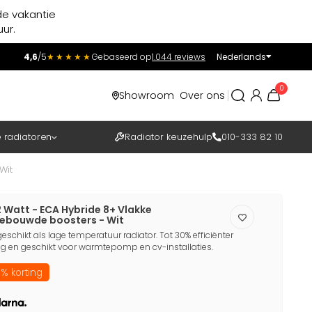
de vakantie
ur.
4,6
/5
★★★★★
Gebaseerd op
1.044 reviews
Nederlands
Incl.
Excl.
0
Showroom
Over ons
BTW
e radiatoren
Radiator keuzehulp
010-333 82 10
Wit
2 Watt - ECA Hybride 8+ Vlakke
gebouwde boosters - Wit
eschikt als lage temperatuur radiator. Tot 30% efficiënter
 en geschikt voor warmtepomp en cv-installaties.
% korting