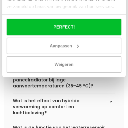
hybride paneelradiator ten opzichte van
verzameld op basis van uw gebruik van hun services.
een standaard paneelradiator?
Wat is het voordeel van geïntegreerde
PERFECT!
warmteboosters ten opzichte van losse
radiatorventilatoren?
Aanpassen
Waarom is een hybride paneelradiator
technisch geen convector?
Weigeren
Hoe presteert een hybride
paneelradiator bij lage
aanvoertemperaturen (35–45 °C)?
Wat is het effect van hybride
verwarming op comfort en
luchtbeleving?
Wat is de functie van het waterreservoir