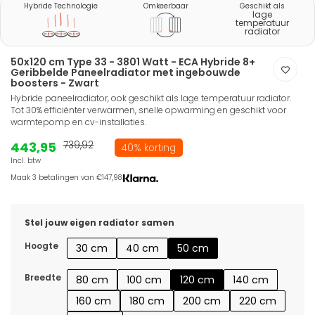
Hybride Technologie
Omkeerbaar
Geschikt als
lage
temperatuur
radiator
50x120 cm Type 33 - 3801 Watt - ECA Hybride 8+
Geribbelde Paneelradiator met ingebouwde
boosters - Zwart
Hybride paneelradiator, ook geschikt als lage temperatuur radiator.
Tot 30% efficiënter verwarmen, snelle opwarming en geschikt voor
warmtepomp en cv-installaties.
443,95
739,92
40% korting
Incl. btw
Maak 3 betalingen van €147,98.
Stel jouw eigen radiator samen
Hoogte
30 cm
40 cm
50 cm
Breedte
80 cm
100 cm
120 cm
140 cm
160 cm
180 cm
200 cm
220 cm