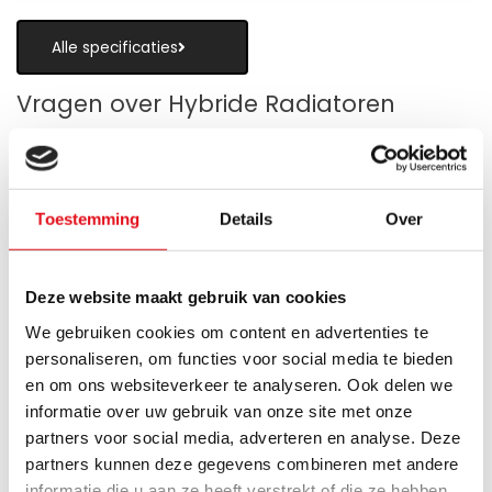
Alle specificaties
Vragen over Hybride Radiatoren
Toestemming
Details
Over
Is een hybride paneelradiator geschikt
als alternatief voor vloerverwarming?
Deze website maakt gebruik van cookies
Wanneer zijn de warmteboosters het
We gebruiken cookies om content en advertenties te
meest nuttig?
personaliseren, om functies voor social media te bieden
en om ons websiteverkeer te analyseren. Ook delen we
Wat is technisch gezien een hybride
informatie over uw gebruik van onze site met onze
paneelradiator?
partners voor social media, adverteren en analyse. Deze
partners kunnen deze gegevens combineren met andere
Hoe verschilt de warmteafgifte van een
informatie die u aan ze heeft verstrekt of die ze hebben