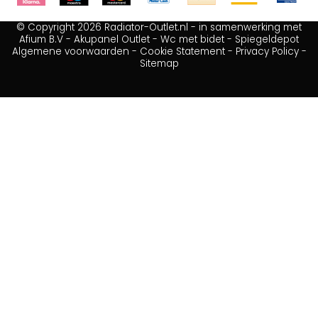
© Copyright 2026 Radiator-Outlet.nl - in samenwerking met
Afium B.V
-
Akupanel Outlet
-
Wc met bidet
-
Spiegeldepot
Algemene voorwaarden
-
Cookie Statement
-
Privacy Policy
-
Sitemap