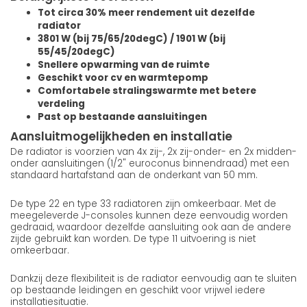
Tot circa 30% meer rendement uit dezelfde
radiator
3801 W (bij 75/65/20degC) / 1901 W (bij
55/45/20degC)
Snellere opwarming van de ruimte
Geschikt voor cv en warmtepomp
Comfortabele stralingswarmte met betere
verdeling
Past op bestaande aansluitingen
Aansluitmogelijkheden en installatie
De radiator is voorzien van 4x zij-, 2x zij-onder- en 2x midden-
onder aansluitingen (1/2" euroconus binnendraad) met een
standaard hartafstand aan de onderkant van 50 mm.
De type 22 en type 33 radiatoren zijn omkeerbaar. Met de
meegeleverde J-consoles kunnen deze eenvoudig worden
gedraaid, waardoor dezelfde aansluiting ook aan de andere
zijde gebruikt kan worden. De type 11 uitvoering is niet
omkeerbaar.
Dankzij deze flexibiliteit is de radiator eenvoudig aan te sluiten
op bestaande leidingen en geschikt voor vrijwel iedere
installatiesituatie.