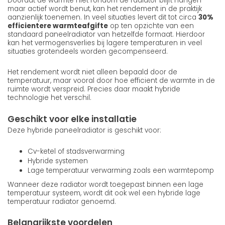
Doordat de warmte niet rondom de radiator blijft hangen
maar actief wordt benut, kan het rendement in de praktijk
aanzienlijk toenemen. In veel situaties levert dit tot circa
30%
efficientere warmteafgifte
op ten opzichte van een
standaard paneelradiator van hetzelfde formaat. Hierdoor
kan het vermogensverlies bij lagere temperaturen in veel
situaties grotendeels worden gecompenseerd.
Het rendement wordt niet alleen bepaald door de
temperatuur, maar vooral door hoe efficient de warmte in de
ruimte wordt verspreid. Precies daar maakt hybride
technologie het verschil.
Geschikt voor elke installatie
Deze hybride paneelradiator is geschikt voor:
Cv-ketel of stadsverwarming
Hybride systemen
Lage temperatuur verwarming zoals een warmtepomp
Wanneer deze radiator wordt toegepast binnen een lage
temperatuur systeem, wordt dit ook wel een hybride lage
temperatuur radiator genoemd.
Belangrijkste voordelen