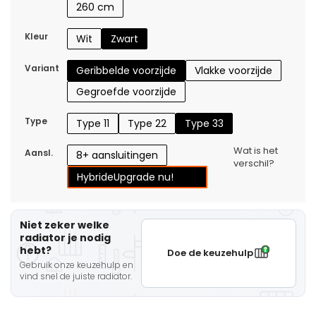
260 cm
Kleur
Wit
Zwart
Variant
Geribbelde voorzijde
Vlakke voorzijde
Gegroefde voorzijde
Type
Type 11
Type 22
Type 33
Wat is het
Aansl.
8+ aansluitingen
verschil?
Hybride
Upgrade nu!
Niet zeker welke
radiator je nodig
hebt?
Doe de keuzehulp
Gebruik onze keuzehulp en
vind snel de juiste radiator.