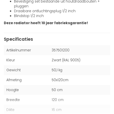
Bevestiging set bestaande uit houtdraadbouten +
pluggen
Draaibare ontluchtingsplug 1/2 inch
Blindstop 1/2 inch
Deze radiator heeft 10 jaar fabrieksgarantie!
Specificaties
Artikelnummer
357501200
Kleur
Zwart (RAL 9005)
Gewicht
50,1 kg
Afmeting
50x120cm
Hoogte
50 cm
Breedte
120 cm
Dikte
16 cm