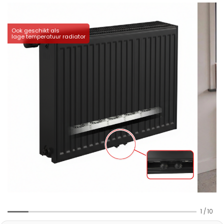
Ook geschikt als
lage temperatuur radiator
1
/
10