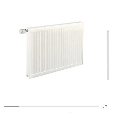
1
/
7