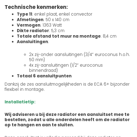
Technische kenmerken:
Type 11
: enkel plaat, enkel convector
Afmetingen
: 50 x 140 cm
Vermogen
: 1363 Watt
Dikte radiator
: 5,3 cm
Totale afstand tot muur na montage
: 8,4 cm
Aansluitingen
:
2x zij-onder aansluitingen (3/4” euroconus h.o.h.
50 mm)
4x zij-aansluitingen (1/2” euroconus
binnendraad)
Totaal 6 aansluitpunten
Dankzij de zes aansluitmogelijkheden is de ECA 6+ bijzonder
flexibel in montage.
Installatietip:
Wij adviseren u bij deze radiator een aansluitset mee te
bestellen, zodat u alle onderdelen heeft om de radiator
op te hangen en aan te sluiten.