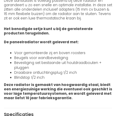
Deze aansluitset is volledig passend bij deze radiator en
garandeert u zo een snelle en optimale installatie. In deze set
zitten alle onderdelen inclusief adapters (15 mm cv buizen &
16 mm flexibele buizen) om de radiator aan te sluiten. Tevens
zit er ook een luxe thermostatische kraan bij.
Het benodigde setje kunt u bij de gerelateerde
producten terugvinden.
De paneelradiator wordt geleverd met:
Voor gemonteerde zij en boven roosters
Beugels voor wandbevestiging
Bevestiging set bestaande uit houtdraadbouten +
pluggen
Draaibare ontluchtingsplug 1/2 inch
Blindstop 1/2 inch
Deze radiator is gemaakt van hoogwaardig staal, biedt
een energiezuinige werking die eventueel ook geschikt is
voor lage temperatuursystemen, en wordt geleverd met
maar liefst 10 jaar fabrieksgarantie.
Specificaties