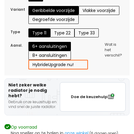
Variant
Geribbelde voorzijde
Vlakke voorzijde
Gegroefde voorzijde
Type
Type 11
Type 22
Type 33
Wat is
Aansl.
6+ aansluitingen
het
8+ aansluitingen
verschil?
Hybride
Upgrade nu!
Niet zeker welke
radiator je nodig
hebt?
Doe de keuzehulp
Gebruik onze keuzehulp en
vind snel de juiste radiator.
Op voorraad
Nog sneller op te halen in
onze winkel
(6 dagen open)