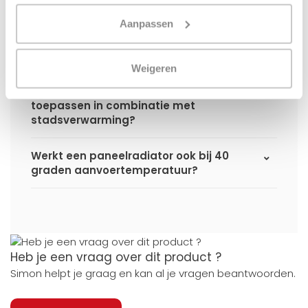
Aanpassen
Ik heb een (hybride) warmtepomp
installatie, kan ik alle radiatoren
gebruiken uit de website?
Weigeren
Kan ik alle radiatoren op de website
toepassen in combinatie met
stadsverwarming?
Werkt een paneelradiator ook bij 40
graden aanvoertemperatuur?
Heb je een vraag over dit product ?
Simon helpt je graag en kan al je vragen beantwoorden.