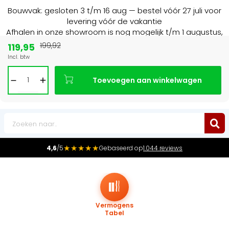
Bouwvak: gesloten 3 t/m 16 aug — bestel vóór 27 juli voor
levering vóór de vakantie
Afhalen in onze showroom is nog mogelijk t/m 1 augustus,
16:30 uur.
119,95
199,92
Incl. btw
E
Marktleider
in radiatoren in de Benelu
Toevoegen aan winkelwagen
0
★★★★★
4,6
/5
Gebaseerd op
1.044 reviews
Vermogens
Tabel