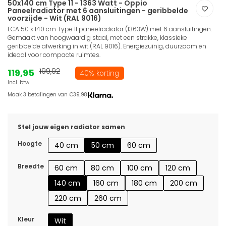
50x140 cm Type 11 - 1363 Watt - Oppio
Paneelradiator met 6 aansluitingen - geribbelde
voorzijde - Wit (RAL 9016)
ECA 50 x 140 cm Type 11 paneelradiator (1363W) met 6 aansluitingen.
Gemaakt van hoogwaardig staal, met een strakke, klassieke
geribbelde afwerking in wit (RAL 9016). Energiezuinig, duurzaam en
ideaal voor compacte ruimtes.
119,95
199,92
40% korting
Incl. btw
Maak 3 betalingen van €39,98.
Stel jouw eigen radiator samen
Hoogte
40 cm
50 cm
60 cm
Breedte
60 cm
80 cm
100 cm
120 cm
140 cm
160 cm
180 cm
200 cm
220 cm
260 cm
Kleur
Wit