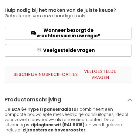
Hulp nodig bij het maken van de juiste keuze?
Gebruik een van onze handige tools.
Wanneer bezorgt de
vrachtservice in uw regio?
Veelgestelde vragen
Q
A
VEELGESTELDE
BESCHRIJVING
SPECIFICATIES
VRAGEN
Productomschrijving
De
ECA 6+ Type 11 paneelradiator
combineert een
compacte bouwdiepte met veelzijdige aansluitopties, ideaal
voor zowel nieuwbouw- als renovatieprojecten. Deze
uitvoering is
zijdeglans wit (RAL 9016)
en wordt geleverd
inclusief
zijroosters en bovenrooster
.