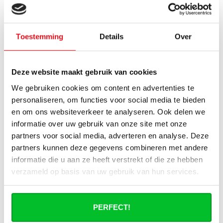
bij geleverd?
Wat heb ik nog meer nodig om de
Toestemming
Details
Over
installatie van mijn radiator compleet te
maken?
Deze website maakt gebruik van cookies
Haakse of rechte aansluitset, welke heb
ik nodig?
We gebruiken cookies om content en advertenties te
personaliseren, om functies voor social media te bieden
en om ons websiteverkeer te analyseren. Ook delen we
Kan ik mijn Smart thermostaatknop
aansluiten op de paneelradiatoren van
informatie over uw gebruik van onze site met onze
Radiator-Outlet?
partners voor social media, adverteren en analyse. Deze
partners kunnen deze gegevens combineren met andere
Hoe bereken in de benodigde capaciteit
informatie die u aan ze heeft verstrekt of die ze hebben
voor mijn ruimte?
verzameld op basis van uw gebruik van hun services.
Wat is de levertijd van een
paneelradiator en wanneer ontvang ik
PERFECT!
deze als ik een bestelling plaats?