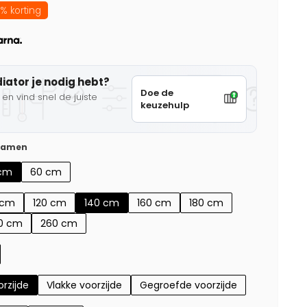
% korting
diator je nodig hebt?
Doe de
en vind snel de juiste
keuzehulp
 samen
cm
60 cm
 cm
120 cm
140 cm
160 cm
180 cm
0 cm
260 cm
rzijde
Vlakke voorzijde
Gegroefde voorzijde