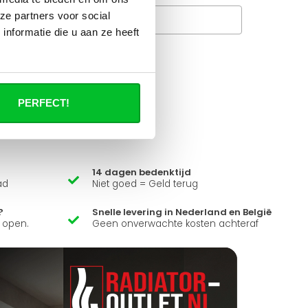
ze partners voor social
Veelgestelde vragen
A
nformatie die u aan ze heeft
it product ?
 al je vragen beantwoorden.
PERFECT!
14 dagen bedenktijd
ad
Niet goed = Geld terug
?
Snelle levering in Nederland en België
k open.
Geen onverwachte kosten achteraf