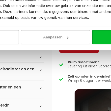
. Ook delen we informatie over uw gebruik van onze site met on
Q
e. Deze partners kunnen deze gegevens combineren met andere i
erzameld op basis van uw gebruik van hun services.
Heb je een vraag over d
Simon helpt je graag en kan
Aanpassen
Stuur een bericht
Ruim assortiment
Levering uit eigen voorra
elradiator en een
Zelf ophalen in de winkel
Wij zijn 6 dagen per wee
ator en een
verd?