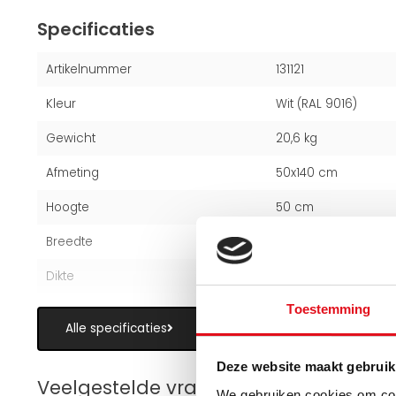
Specificaties
Artikelnummer
131121
Kleur
Wit (RAL 9016)
Gewicht
20,6 kg
Afmeting
50x140 cm
Hoogte
50 cm
Breedte
140 cm
Dikte
5,3 cm
Toestemming
Alle specificaties
Deze website maakt gebruik
Veelgestelde vragen over paneelradi
We gebruiken cookies om cont