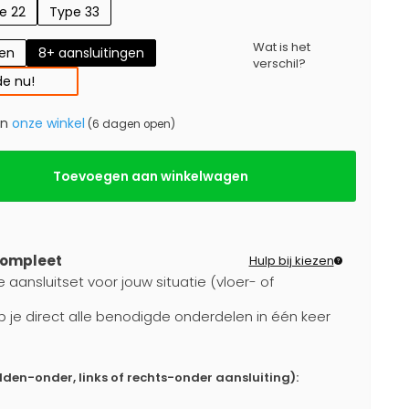
e 22
Type 33
Wat is het
gen
8+ aansluitingen
verschil?
e nu!
in
onze winkel
(6 dagen open)
Toevoegen aan winkelwagen
compleet
Hulp bij kiezen
 aansluitset voor jouw situatie (vloer- of
b je direct alle benodigde onderdelen in één keer
dden-onder, links of rechts-onder aansluiting):