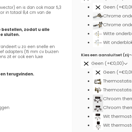
Geen (+€0,0
onvector) en is dan ook maar 5,3
or in totaal 8,4 cm van de
Chrome onde
Chrome onder
 bestellen, zodat u alle
Witte onderb
 sluiten.
Wit onderblo
arandeert u zo een snelle en
usief adapters (15 mm cv buizen
Kies een aansluitset (zij
ns zit er ook een luxe
Geen (+€0,00)
Geen (+€0,0
ten terugvinden.
Thermostatis
Thermostatis
Chroom ther
Chroom ther
uggen
Wit thermost
Wit thermost