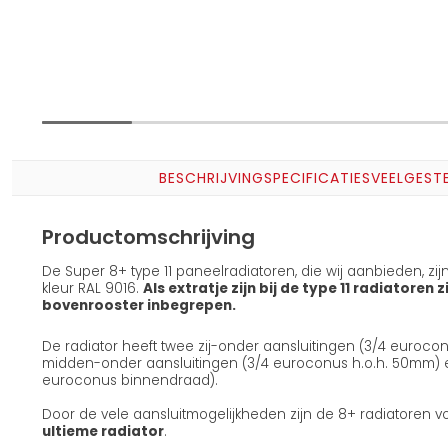
BESCHRIJVING
SPECIFICATIES
VEELGEST
Productomschrijving
De Super 8+ type 11 paneelradiatoren, die wij aanbieden, zi
kleur RAL 9016.
Als extratje zijn bij de type 11 radiatoren 
bovenrooster inbegrepen.
De radiator heeft twee zij-onder aansluitingen (3/4 euroco
midden-onder aansluitingen (3/4 euroconus h.o.h. 50mm) en 
euroconus binnendraad).
Door de vele aansluitmogelijkheden zijn de 8+ radiatoren v
ultieme radiator
.