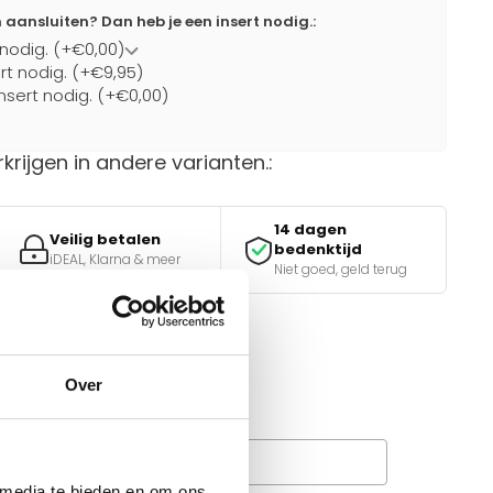
ansluiten? Dan heb je een insert nodig.:
 nodig. (+€0,00)
ert nodig. (+€9,95)
nsert nodig. (+€0,00)
rkrijgen in andere varianten.:
14 dagen
Veilig betalen
bedenktijd
iDEAL, Klarna & meer
Niet goed, geld terug
van de juiste keuze?
Over
e tools.
Wanneer bezorgt de
rachtservice in uw regio?
 media te bieden en om ons