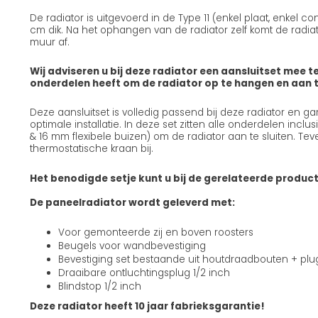
De radiator is uitgevoerd in de Type 11 (enkel plaat, enkel c
cm dik. Na het ophangen van de radiator zelf komt de radiat
muur af.
Wij adviseren u bij deze radiator een aansluitset mee te
onderdelen heeft om de radiator op te hangen en aan te
Deze aansluitset is volledig passend bij deze radiator en g
optimale installatie. In deze set zitten alle onderdelen incl
& 16 mm flexibele buizen) om de radiator aan te sluiten. Teve
thermostatische kraan bij.
Het benodigde setje kunt u bij de gerelateerde produc
De paneelradiator wordt geleverd met:
Voor gemonteerde zij en boven roosters
Beugels voor wandbevestiging
Bevestiging set bestaande uit houtdraadbouten + pl
Draaibare ontluchtingsplug 1/2 inch
Blindstop 1/2 inch
Deze radiator heeft 10 jaar fabrieksgarantie!