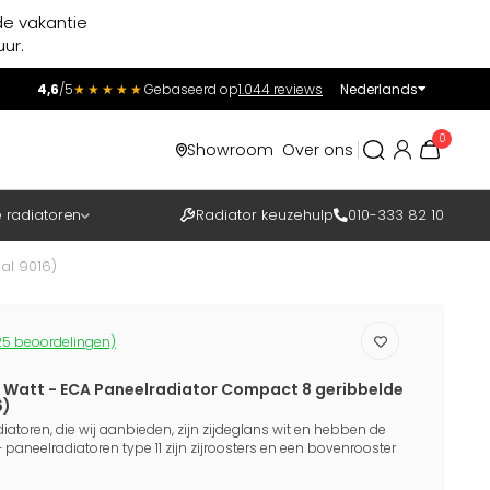
de vakantie
ur.
4,6
/5
★★★★★
Gebaseerd op
1.044 reviews
Nederlands
Incl.
Excl.
0
Showroom
Over ons
BTW
e radiatoren
Radiator keuzehulp
010-333 82 10
al 9016)
5 beoordelingen)
12 Watt - ECA Paneelradiator Compact 8 geribbelde
6)
iatoren, die wij aanbieden, zijn zijdeglans wit en hebben de
+ paneelradiatoren type 11 zijn zijroosters en een bovenrooster