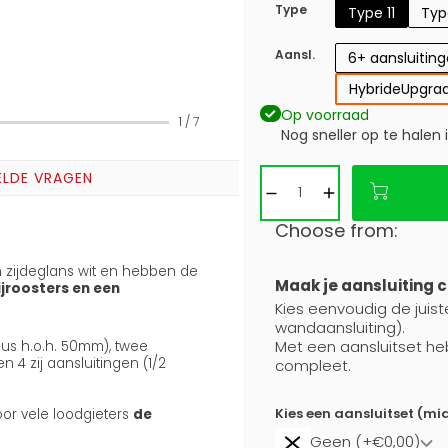
Type
Type 11
Typ
Aansl.
6+ aansluitin
Hybride
Upgrad
Op voorraad
1
/
7
Nog sneller op te halen 
ELDE VRAGEN
Choose from:
jn zijdeglans wit en hebben de
Maak je aansluiting 
zijroosters en een
Kies eenvoudig de juiste
wandaansluiting).
Met een aansluitset he
nus h.o.h. 50mm), twee
4 zij aansluitingen (1/2
compleet.
Kies een aansluitset (mi
oor vele loodgieters
de
Geen (+€0,00)