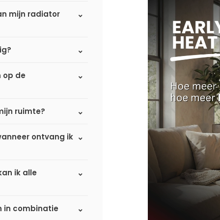
n mijn radiator
ig?
n op de
mijn ruimte?
 wanneer ontvang ik
an ik alle
n in combinatie