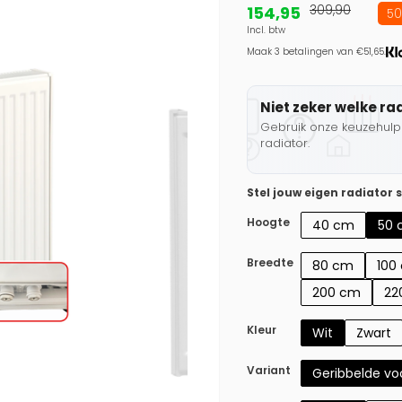
154,95
309,90
50
Incl. btw
Maak 3 betalingen van €51,65.
Niet zeker welke ra
Gebruik onze keuzehulp 
radiator.
Stel jouw eigen radiator
Hoogte
40 cm
50 
Breedte
80 cm
100
200 cm
22
Kleur
Wit
Zwart
Variant
Geribbelde voo