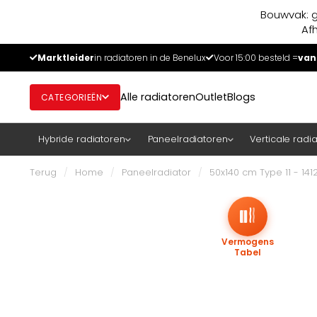
Bouwvak: g
Af
Marktleider
in radiatoren in de Benelux
Voor 15:00 besteld =
van
Alle radiatoren
Outlet
Blogs
CATEGORIEËN
Hybride radiatoren
Paneelradiatoren
Verticale radi
Terug
/
Home
/
Paneelradiator
/
50x140 cm Type 11 - 14
Vermogens
Tabel