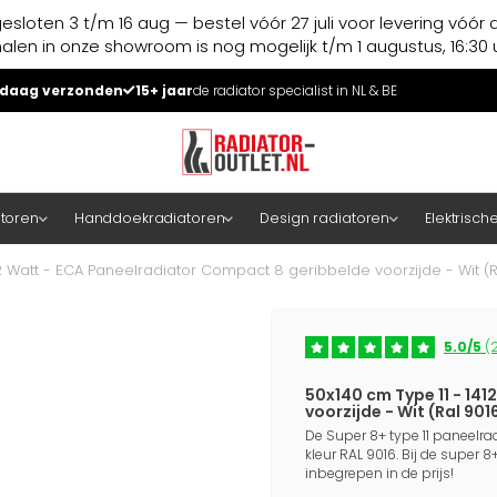
esloten 3 t/m 16 aug — bestel vóór 27 juli voor levering vóór 
halen in onze showroom is nog mogelijk t/m 1 augustus, 16:30 u
daag verzonden
15+ jaar
de radiator specialist in NL & BE
atoren
Handdoekradiatoren
Design radiatoren
Elektrisch
12 Watt - ECA Paneelradiator Compact 8 geribbelde voorzijde - Wit (R
5.0/5
(2
50x140 cm Type 11 - 14
voorzijde - Wit (Ral 901
De Super 8+ type 11 paneelrad
kleur RAL 9016. Bij de super 8
inbegrepen in de prijs!