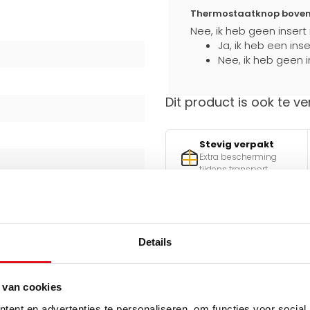
Thermostaatknop boven a
Nee, ik heb geen insert
Ja, ik heb een ins
Nee, ik heb geen i
Dit product is ook te ve
Stevig verpakt
Extra bescherming
tijdens transport
Hulp nodig bij het maken 
Details
Gebruik een van onze handig
 van cookies
v
atoren
ent en advertenties te personaliseren, om functies voor social