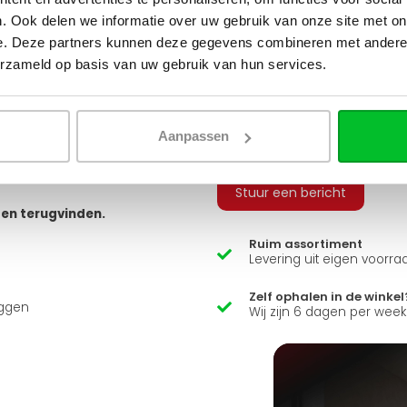
tvoeringen. Je hebt keuze uit
. Ook delen we informatie over uw gebruik van onze site met on
 geribbeld, vlak of gegroefd, en
e. Deze partners kunnen deze gegevens combineren met andere i
Q
erzameld op basis van uw gebruik van hun services.
 bestellen, zodat u alle
 sluiten.
Heb je een vraag over d
arandeert u zo een snelle en
Aanpassen
Simon helpt je graag en kan
usief adapters (15 mm cv buizen
ns zit er ook een luxe
Stuur een bericht
ten terugvinden.
Ruim assortiment
Levering uit eigen voorra
Zelf ophalen in de winkel
uggen
Wij zijn 6 dagen per wee