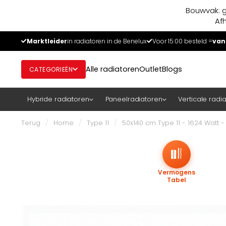
Bouwvak: g
Af
Marktleider
in radiatoren in de Benelux
Voor 15:00 besteld =
van
Alle radiatoren
Outlet
Blogs
CATEGORIEËN
Hybride radiatoren
Paneelradiatoren
Verticale radi
Terug
/
Home
/
Type 11
/
50x140 cm Type 11 - 1624 Watt
Vermogens
Tabel