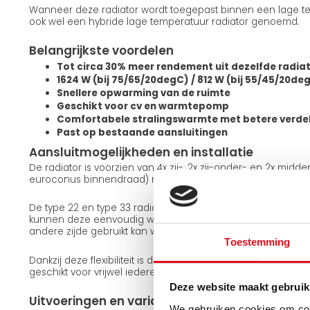
Wanneer deze radiator wordt toegepast binnen een lage te
ook wel een hybride lage temperatuur radiator genoemd.
Belangrijkste voordelen
Tot circa 30% meer rendement uit dezelfde radia
1624 W (bij 75/65/20degC) / 812 W (bij 55/45/20de
Snellere opwarming van de ruimte
Geschikt voor cv en warmtepomp
Comfortabele stralingswarmte met betere verde
Past op bestaande aansluitingen
Aansluitmogelijkheden en installatie
De radiator is voorzien van 4x zij-, 2x zij-onder- en 2x midd
euroconus binnendraad) met een standaard hartafstand a
De type 22 en type 33 radiatoren zijn omkeerbaar. Met de
kunnen deze eenvoudig worden gedraaid, waardoor dezelfd
andere zijde gebruikt kan worden. De type 11 uitvoering is n
Toestemming
Dankzij deze flexibiliteit is de radiator eenvoudig aan te sl
geschikt voor vrijwel iedere installatiesituatie.
Deze website maakt gebruik
Uitvoeringen en varianten
We gebruiken cookies om cont