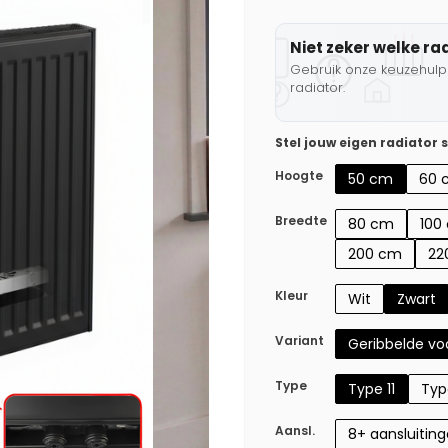
Niet zeker welke ra
Gebruik onze keuzehulp 
radiator.
Stel jouw eigen radiator
Hoogte
50 cm
60 
Breedte
80 cm
100
200 cm
22
Kleur
Wit
Zwart
Variant
Geribbelde voo
Type
Type 11
Typ
Aansl.
8+ aansluitin