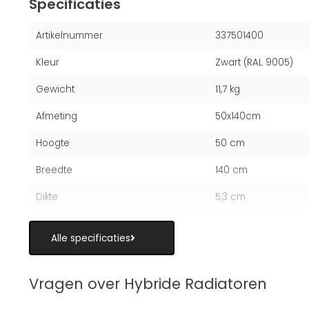
Specificaties
Artikelnummer
337501400
Kleur
Zwart (RAL 9005)
Gewicht
11,7 kg
Afmeting
50x140cm
Hoogte
50 cm
Breedte
140 cm
Dikte
5,3 cm
Alle specificaties
Vragen over Hybride Radiatoren