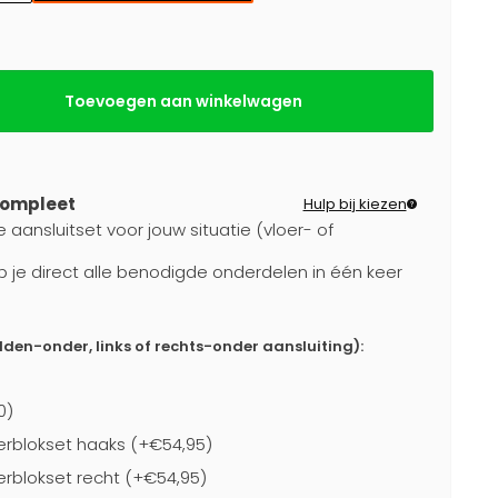
Toevoegen aan winkelwagen
compleet
Hulp bij kiezen
 aansluitset voor jouw situatie (vloer- of
b je direct alle benodigde onderdelen in één keer
dden-onder, links of rechts-onder aansluiting):
0)
rblokset haaks (+€54,95)
blokset recht (+€54,95)