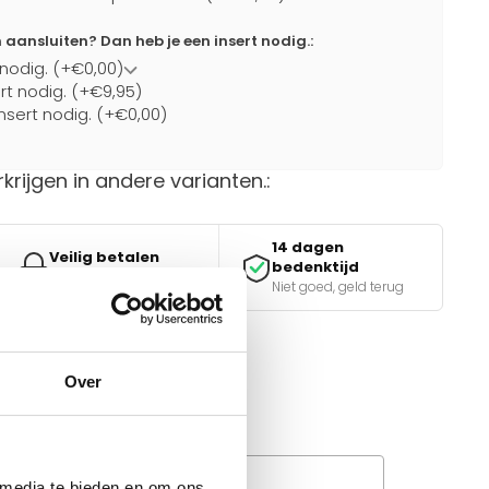
ansluiten? Dan heb je een insert nodig.:
 nodig. (+€0,00)
ert nodig. (+€9,95)
nsert nodig. (+€0,00)
rkrijgen in andere varianten.:
14 dagen
Veilig betalen
bedenktijd
iDEAL, Klarna & meer
Niet goed, geld terug
Over
van de juiste keuze?
e tools.
Wanneer bezorgt de
rachtservice in uw regio?
 media te bieden en om ons