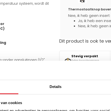
mperatuur systeem, wordt dit
Thermostaatknop boven a
Nee, ik heb geen insert
Ja, ik heb een ins
tor
Nee, ik heb geen i
gC)
Dit product is ook te ve
ling
Stevig verpakt
en-onder aansluitingen (1/2"
Extra bescherming
an de onderkant van 50 mm.
tijdens transport
 meegeleverde J-consoles
e aansluiting ook aan de
iet omkeerbaar.
Details
Hulp nodig bij het maken 
uiten op bestaande leidingen en
Gebruik een van onze handig
 van cookies
v
ent en advertenties te personaliseren, om functies voor social