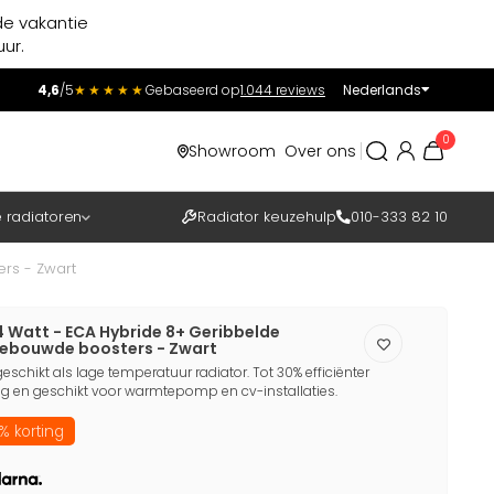
de vakantie
ur.
4,6
/5
★★★★★
Gebaseerd op
1.044 reviews
Nederlands
Incl.
Excl.
0
Showroom
Over ons
BTW
e radiatoren
Radiator keuzehulp
010-333 82 10
rs - Zwart
4 Watt - ECA Hybride 8+ Geribbelde
gebouwde boosters - Zwart
eschikt als lage temperatuur radiator. Tot 30% efficiënter
 en geschikt voor warmtepomp en cv-installaties.
% korting