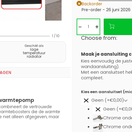
Backorder
Pre-order - 26 juni 2026
1
/
10
Choose from:
Geschikt als
lage
temperatuur
Maak je aansluiting 
radiator
Kies eenvoudig de juiste
wandaansluiting).
Met een aansluitset he
RAGEN
compleet.
Kies een aansluitset (mi
en warmtepomp
Geen (+€0,00)
) combineert de vertrouwde
Geen (+€0,0
 warmteboosters die de warmte
e niet alleen afgegeven, maar
Chrome onde
Chrome onder