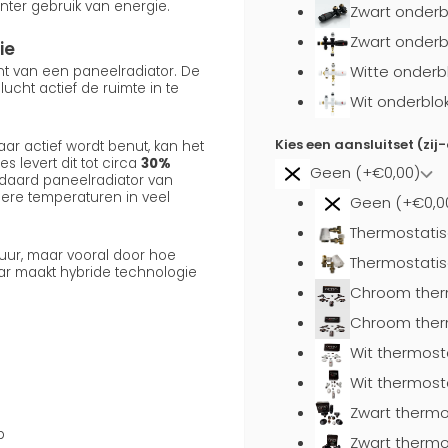
nter gebruik van energie.
Zwart onderb
Zwart onderb
ie
Witte onderb
ent van een paneelradiator. De
cht actief de ruimte in te
Wit onderblo
Kies een aansluitset (zij
ar actief wordt benut, kan het
s levert dit tot circa
30%
Geen (+€0,00)
daard paneelradiator van
gere temperaturen in veel
Geen (+€0,0
Thermostatis
uur, maar vooral door hoe
Thermostatis
aar maakt hybride technologie
Chroom ther
Chroom ther
Wit thermost
Wit thermost
Zwart thermo
p
Zwart thermo