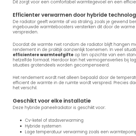
Dit zorgt voor een comfortabel warmtegevoel en een efficie
Efficienter verwarmen door hybride technolog
De radiator geeft warmte af via straling, zoals je gewend b
ingebouwde warmteboosters versterken dit door de warme lu
verspreiden.
Doordat de warmte niet rondom de radiator blijft hangen ma
rendement in de praktijk aanzienlijk toenemen. In veel situatie
efficientere warmteafgifte
op ten opzichte van een stan
hetzelfde formaat. Hierdoor kan het vermogensverlies bij la
situaties grotendeels worden gecompenseerd.
Het rendement wordt niet alleen bepaald door de temperat
efficient de warmte in de ruimte wordt verspreid. Precies d
het verschil.
Geschikt voor elke installatie
Deze hybride paneelradiator is geschikt voor:
Cv-ketel of stadsverwarming
Hybride systemen
Lage temperatuur verwarming zoals een warmtepom