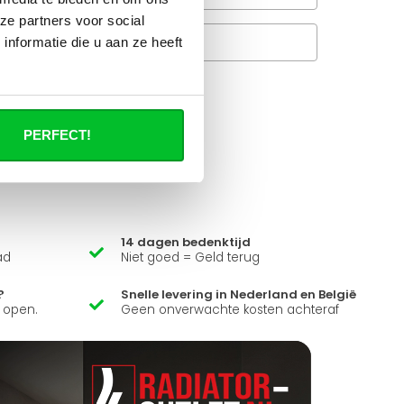
ze partners voor social
Veelgestelde vragen
nformatie die u aan ze heeft
A
it product ?
PERFECT!
 al je vragen beantwoorden.
14 dagen bedenktijd
ad
Niet goed = Geld terug
?
Snelle levering in Nederland en België
k open.
Geen onverwachte kosten achteraf