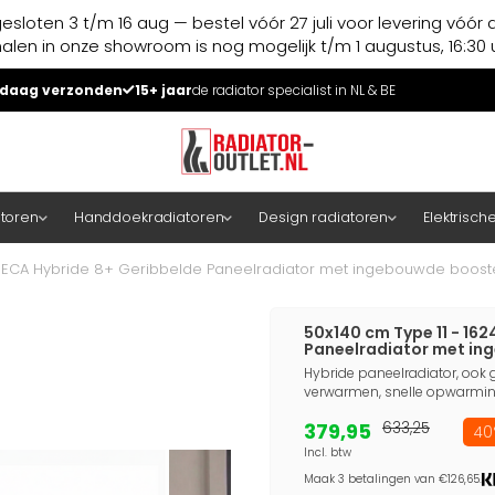
esloten 3 t/m 16 aug — bestel vóór 27 juli voor levering vóór 
halen in onze showroom is nog mogelijk t/m 1 augustus, 16:30 u
daag verzonden
15+ jaar
de radiator specialist in NL & BE
atoren
Handdoekradiatoren
Design radiatoren
Elektrisch
 - ECA Hybride 8+ Geribbelde Paneelradiator met ingebouwde booste
50x140 cm Type 11 - 162
Paneelradiator met in
Hybride paneelradiator, ook g
verwarmen, snelle opwarming
379,95
633,25
40
Incl. btw
Maak 3 betalingen van €126,65.