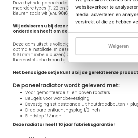
Deze hybride paneelradiator is leverbaar in verschillende ui
websiteverkeer te analyseren
meerdere types (11, 22 en 33), diverse frontafwerkingen zoals
kleuren zoals wit (RAL 9016) en zwart (RAL 9005).
media, adverteren en analys
verstrekt of die ze hebben v
Wij adviseren u bij deze radiator een aansluitset mee te
onderdelen heeft om de radiator op te hangen en aan te
Deze aansluitset is volledig passend bij deze radiator en g
Weigeren
optimale installatie. In deze set zitten alle onderdelen incl
& 16 mm flexibele buizen) om de radiator aan te sluiten. Teve
thermostatische kraan bij.
Het benodigde setje kunt u bij de gerelateerde produc
De paneelradiator wordt geleverd met:
Voor gemonteerde zij en boven roosters
Beugels voor wandbevestiging
Bevestiging set bestaande uit houtdraadbouten + pl
Draaibare ontluchtingsplug 1/2 inch
Blindstop 1/2 inch
Deze radiator heeft 10 jaar fabrieksgarantie!