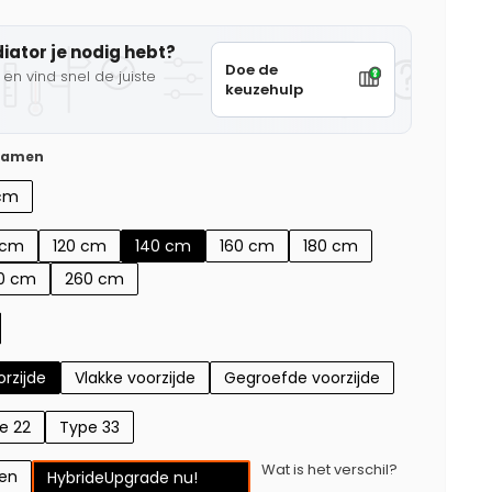
diator je nodig hebt?
Doe de
en vind snel de juiste
keuzehulp
 samen
cm
 cm
120 cm
140 cm
160 cm
180 cm
0 cm
260 cm
rzijde
Vlakke voorzijde
Gegroefde voorzijde
e 22
Type 33
Wat is het verschil?
gen
Hybride
Upgrade nu!