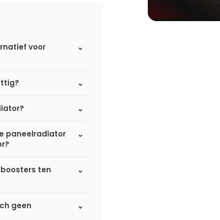
rnatief voor
ttig?
iator?
de paneelradiator
or?
eboosters ten
sch geen