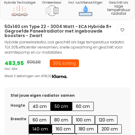
Hybride Technologie
Omkeerbaar
Incl. luchtbevochtiger
Geschikt als
lage
temperatuur
radiator
50x140 cm Type 22 - 3004 Watt - ECA Hybride 8+
Gegroefde Paneelradiator met ingebouwde
boosters - Zwart
Hybride paneelradiator, ook geschikt als lage temperatuur radiator.
Tot 30% efficiënter verwarmen, snelle opwarming en geschikt voor
warmtepomp en cv-installaties.
483,95
806,58
39% korting
Incl. btw
Maak 3 betalingen van €161,32.
Stel jouw eigen radiator samen
Hoogte
40 cm
50 cm
60 cm
Breedte
60 cm
80 cm
100 cm
120 cm
140 cm
160 cm
180 cm
200 cm