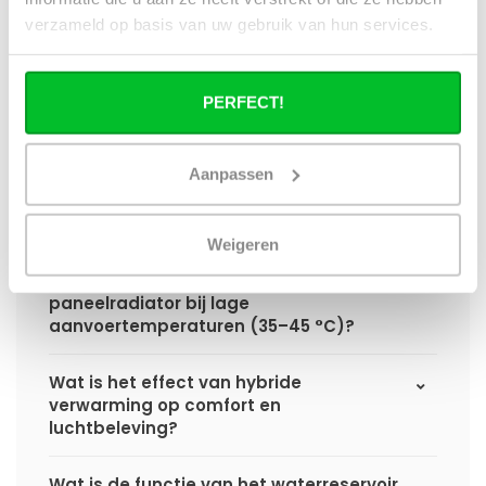
hybride paneelradiator ten opzichte van
verzameld op basis van uw gebruik van hun services.
een standaard paneelradiator?
Wat is het voordeel van geïntegreerde
PERFECT!
warmteboosters ten opzichte van losse
radiatorventilatoren?
Aanpassen
Waarom is een hybride paneelradiator
technisch geen convector?
Weigeren
Hoe presteert een hybride
paneelradiator bij lage
aanvoertemperaturen (35–45 °C)?
Wat is het effect van hybride
verwarming op comfort en
luchtbeleving?
Wat is de functie van het waterreservoir