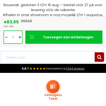
Bouwvak: gesloten 3 t/m 16 aug — bestel vóór 27 juli voor
levering vóór de vakantie
Afhalen in onze showroom is nog mogelijk t/m 1 augustus,
16:30 uur.
483,95
806,58
Incl. btw
Marktleider
in radiatoren in de Benelux
Toevoegen aan winkelwagen
0
★★★★★
4,6
/5
Gebaseerd op
1.044 reviews
Vermogens
Tabel