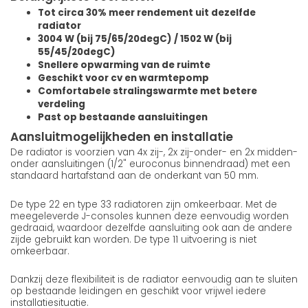
Tot circa 30% meer rendement uit dezelfde
radiator
3004 W (bij 75/65/20degC) / 1502 W (bij
55/45/20degC)
Snellere opwarming van de ruimte
Geschikt voor cv en warmtepomp
Comfortabele stralingswarmte met betere
verdeling
Past op bestaande aansluitingen
Aansluitmogelijkheden en installatie
De radiator is voorzien van 4x zij-, 2x zij-onder- en 2x midden-
onder aansluitingen (1/2" euroconus binnendraad) met een
standaard hartafstand aan de onderkant van 50 mm.
De type 22 en type 33 radiatoren zijn omkeerbaar. Met de
meegeleverde J-consoles kunnen deze eenvoudig worden
gedraaid, waardoor dezelfde aansluiting ook aan de andere
zijde gebruikt kan worden. De type 11 uitvoering is niet
omkeerbaar.
Dankzij deze flexibiliteit is de radiator eenvoudig aan te sluiten
op bestaande leidingen en geschikt voor vrijwel iedere
installatiesituatie.