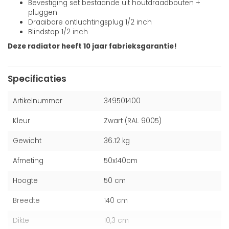
Bevestiging set bestaande uit houtdraadbouten +
pluggen
Draaibare ontluchtingsplug 1/2 inch
Blindstop 1/2 inch
Deze radiator heeft 10 jaar fabrieksgarantie!
Specificaties
Artikelnummer
349501400
Kleur
Zwart (RAL 9005)
Gewicht
36.12 kg
Afmeting
50x140cm
Hoogte
50 cm
Breedte
140 cm
Dikte
10,3 cm