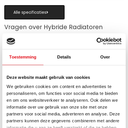
Alle specificaties
Vragen over Hybride Radiatoren
Toestemming
Details
Over
Is een hybride paneelradiator geschikt
als alternatief voor vloerverwarming?
Deze website maakt gebruik van cookies
Wanneer zijn de warmteboosters het
We gebruiken cookies om content en advertenties te
meest nuttig?
personaliseren, om functies voor social media te bieden
en om ons websiteverkeer te analyseren. Ook delen we
Wat is technisch gezien een hybride
informatie over uw gebruik van onze site met onze
paneelradiator?
partners voor social media, adverteren en analyse. Deze
partners kunnen deze gegevens combineren met andere
Hoe verschilt de warmteafgifte van een
informatie die u aan ze heeft verstrekt of die ze hebben