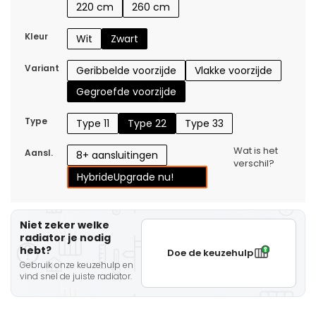
220 cm
260 cm
Kleur
Wit
Zwart
Variant
Geribbelde voorzijde
Vlakke voorzijde
Gegroefde voorzijde
Type
Type 11
Type 22
Type 33
Wat is het
Aansl.
8+ aansluitingen
verschil?
Hybride
Upgrade nu!
Niet zeker welke
radiator je nodig
hebt?
Doe de keuzehulp
Gebruik onze keuzehulp en
vind snel de juiste radiator.