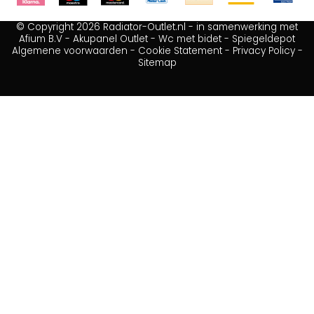
© Copyright 2026 Radiator-Outlet.nl - in samenwerking met
Afium B.V
-
Akupanel Outlet
-
Wc met bidet
-
Spiegeldepot
Algemene voorwaarden
-
Cookie Statement
-
Privacy Policy
-
Sitemap