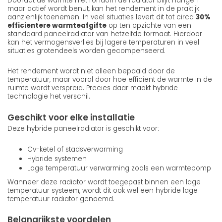
Doordat de warmte niet rondom de radiator blijft hangen
maar actief wordt benut, kan het rendement in de praktijk
aanzienlijk toenemen. In veel situaties levert dit tot circa
30%
efficientere warmteafgifte
op ten opzichte van een
standaard paneelradiator van hetzelfde formaat. Hierdoor
kan het vermogensverlies bij lagere temperaturen in veel
situaties grotendeels worden gecompenseerd.
Het rendement wordt niet alleen bepaald door de
temperatuur, maar vooral door hoe efficient de warmte in de
ruimte wordt verspreid. Precies daar maakt hybride
technologie het verschil.
Geschikt voor elke installatie
Deze hybride paneelradiator is geschikt voor:
Cv-ketel of stadsverwarming
Hybride systemen
Lage temperatuur verwarming zoals een warmtepomp
Wanneer deze radiator wordt toegepast binnen een lage
temperatuur systeem, wordt dit ook wel een hybride lage
temperatuur radiator genoemd.
Belangrijkste voordelen