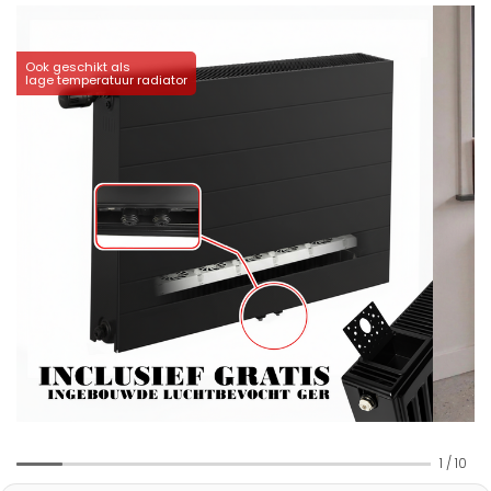
Ook geschikt als
lage temperatuur radiator
1
/
10