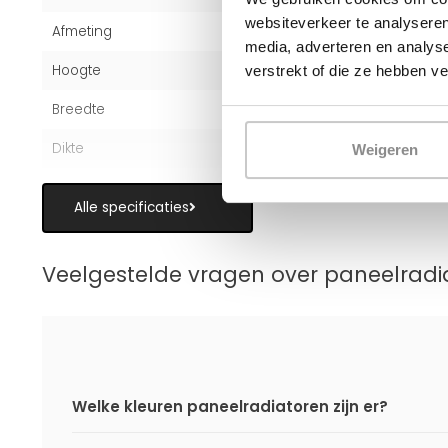
websiteverkeer te analyseren
Afmeting
50x140 cm
media, adverteren en analys
Hoogte
50 cm
verstrekt of die ze hebben v
Breedte
140 cm
Dikte
16 cm
Weigeren
Alle specificaties
Veelgestelde vragen over paneelradi
Welke kleuren paneelradiatoren zijn er?