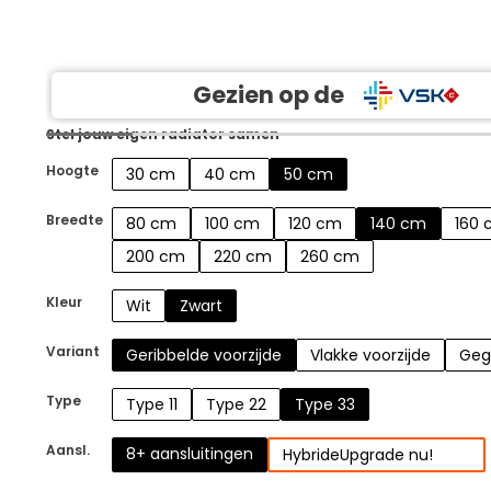
Gezien op de
Stel jouw eigen radiator samen
Hoogte
30 cm
40 cm
50 cm
Breedte
80 cm
100 cm
120 cm
140 cm
160
200 cm
220 cm
260 cm
Kleur
Wit
Zwart
Variant
Geribbelde voorzijde
Vlakke voorzijde
Geg
Type
Type 11
Type 22
Type 33
Aansl.
8+ aansluitingen
Hybride
Upgrade nu!