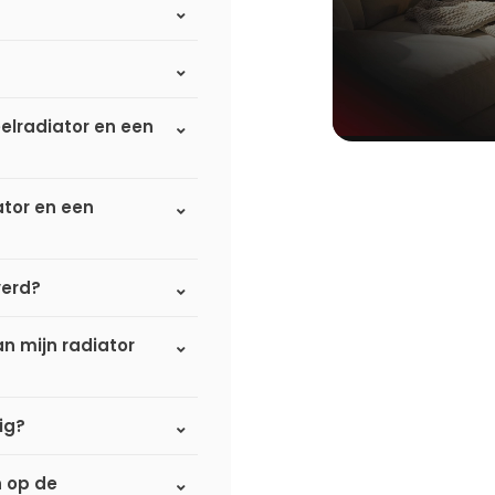
elradiator en een
ator en een
verd?
n mijn radiator
ig?
n op de