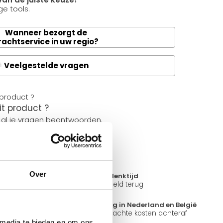
e tools.
Wanneer bezorgt de
rachtservice in uw regio?
Veelgestelde vragen
A
it product ?
 al je vragen beantwoorden.
Over
14 dagen bedenktijd
ad
Niet goed = Geld terug
?
Snelle levering in Nederland en België
k open.
Geen onverwachte kosten achteraf
 media te bieden en om ons