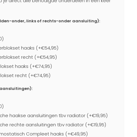
b je direct alle benodigde onderdelen in één keer
dden-onder, links of rechts-onder aansluiting):
0)
rblokset haaks (+€54,95)
blokset recht (+€54,95)
lokset haaks (+€74,95)
lokset recht (+€74,95)
-aansluitingen):
0)
che haakse aansluitingen tbv radiator (+€19,95)
che rechte aansluitingen tbv radiator (+€19,95)
mostatisch Compleet haaks (+€49,95)