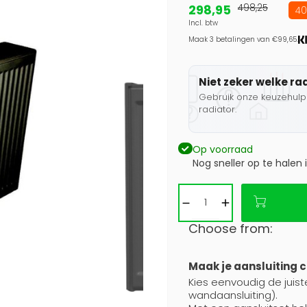
298,95
498,25
40
Incl. btw
Maak 3 betalingen van €99,65.
Niet zeker welke ra
Gebruik onze keuzehulp 
radiator.
Op voorraad
Nog sneller op te halen 
Choose from:
Maak je aansluiting 
Kies eenvoudig de juiste
wandaansluiting).