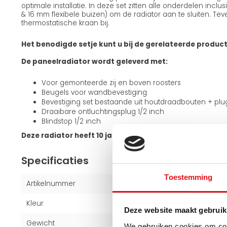
optimale installatie. In deze set zitten alle onderdelen incl
& 16 mm flexibele buizen) om de radiator aan te sluiten. Teve
thermostatische kraan bij.
Het benodigde setje kunt u bij de gerelateerde produc
De paneelradiator wordt geleverd met:
Voor gemonteerde zij en boven roosters
Beugels voor wandbevestiging
Bevestiging set bestaande uit houtdraadbouten + pl
Draaibare ontluchtingsplug 1/2 inch
Blindstop 1/2 inch
Deze radiator heeft 10 jaar fabrieksgarantie!
Specificaties
Toestemming
Artikelnummer
16112224
Kleur
Zwart (RAL 9005)
Deze website maakt gebruik
Gewicht
58,5 kg
We gebruiken cookies om cont