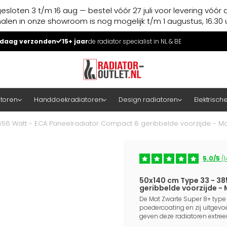
esloten 3 t/m 16 aug — bestel vóór 27 juli voor levering vóór 
halen in onze showroom is nog mogelijk t/m 1 augustus, 16:30 u
daag verzonden
15+ jaar
de radiator specialist in NL & BE
atoren
Handdoekradiatoren
Design radiatoren
Elektrisch
56 Watt - ECA Paneelradiator Compact 8 geribbelde voorzijde - Ma
5.0/5
(1
50x140 cm Type 33 - 3
geribbelde voorzijde -
De Mat Zwarte Super 8+ type
poedercoating en zij uitgevoe
geven deze radiatoren extre