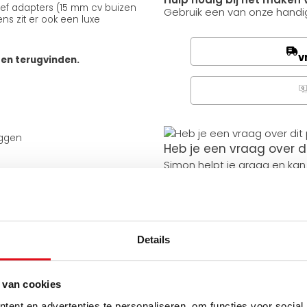
usief adapters (15 mm cv buizen
Gebruik een van onze handig
ns zit er ook een luxe
v
ten terugvinden.
Q
uggen
Heb je een vraag over d
Simon helpt je graag en kan
Stuur een bericht
Details
Ruim assortiment
Levering uit eigen voorra
Zelf ophalen in de winkel
 van cookies
Wij zijn 6 dagen per wee
ent en advertenties te personaliseren, om functies voor social