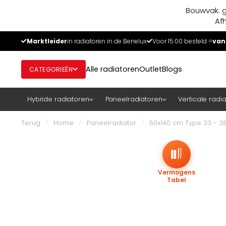
Bouwvak: g
Af
Marktleider
in radiatoren in de Benelux
Voor 15:00 besteld =
van
Alle radiatoren
Outlet
Blogs
CATEGORIEËN
Hybride radiatoren
Paneelradiatoren
Verticale radi
Terug
/
Home
/
Paneelradiator
/
50x140 cm Type 33 - 38
Vermogens
Tabel