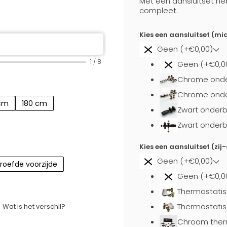
Met een aansluitset he
compleet.
Kies een aansluitset (mi
Geen (+€0,00)
1
/
8
Geen (+€0,0
Chrome onde
Chrome onder
 cm
180 cm
Zwart onderb
Zwart onderb
Kies een aansluitset (zij
Geen (+€0,00)
roefde voorzijde
Geen (+€0,0
Thermostatis
Thermostatis
Wat is het verschil?
Chroom ther