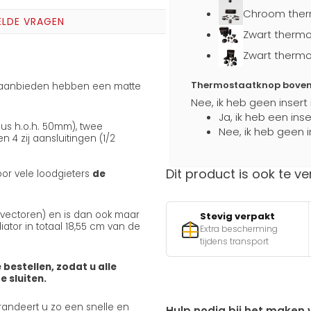
Chroom ther
ELDE VRAGEN
Zwart thermo
Zwart thermo
Thermostaatknop boven a
j aanbieden hebben een matte
Nee, ik heb geen insert
Ja, ik heb een ins
nus h.o.h. 50mm), twee
Nee, ik heb geen i
4 zij aansluitingen (1/2
Dit product is ook te ve
oor vele loodgieters
de
onvectoren) en is dan ook maar
Stevig verpakt
ator in totaal 18,55 cm van de
Extra bescherming
tijdens transport
 bestellen, zodat u alle
 sluiten.
arandeert u zo een snelle en
Hulp nodig bij het maken 