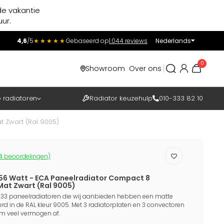
de vakantie
ur.
4,6
/5
★★★★★
Gebaseerd op
1.044 reviews
Nederlands
Incl.
Excl.
0
Showroom
Over ons
BTW
e radiatoren
Radiator keuzehulp
010-333 82 10
t Zwart (Ral 9005)
4 beoordelingen)
856 Watt - ECA Paneelradiator Compact 8
 Mat Zwart (Ral 9005)
 33 paneelradiatoren die wij aanbieden hebben een matte
rd in de RAL kleur 9005. Met 3 radiatorplaten en 3 convectoren
em veel vermogen af.