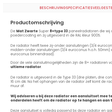
BESCHRIJVING
SPECIFICATIES
VEELGEST
Productomschrijving
De
Mat Zwarte
Super
8+
type 33
paneelradiatoren die wi
poedercoating en zij uitgevoerd in de RAL kleur 9005.
De radiator heeft twee zij-onder aansluitingen (3/4 euroco
midden-onder aansluitingen (3/4 euroconus h.o.h. 50mm) en 
euroconus binnendraad).
Door de vele aansluitmogelijkheden zijn de 8+ radiatoren v
ultieme radiator
.
De radiator is uitgevoerd in de Type 33 (drie platen, drie c
16 cm dik. Na het ophangen van de radiator zelf komt de radi
muur af.
Wij adviseren u bij deze radiator een aansluitset mee te
onderdelen heeft om de radiator op te hangen en aan te
Deze aansluitset is volledig passend bij deze radiator en g