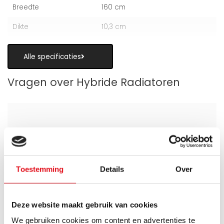
Breedte
160 cm
Dikte
10,3 cm
Alle specificaties
Vragen over Hybride Radiatoren
Is een hybride paneelradiator geschikt
als alternatief voor vloerverwarming?
Toestemming
Details
Over
Wanneer zijn de warmteboosters het
meest nuttig?
Deze website maakt gebruik van cookies
We gebruiken cookies om content en advertenties te
Wat is technisch gezien een hybride