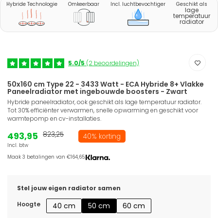
Hybride Technologie
Omkeerbaar
Incl. luchtbevochtiger
Geschikt als
lage
temperatuur
radiator
5.0/5
(2 beoordelingen)
50x160 cm Type 22 - 3433 Watt - ECA Hybride 8+ Vlakke
Paneelradiator met ingebouwde boosters - Zwart
Hybride paneelradiator, ook geschikt als lage temperatuur radiator.
Tot 30% efficiënter verwarmen, snelle opwarming en geschikt voor
warmtepomp en cv-installaties.
493,95
823,25
40% korting
Incl. btw
Maak 3 betalingen van €164,65.
Stel jouw eigen radiator samen
Hoogte
40 cm
50 cm
60 cm