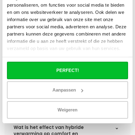
paneelradiator?
personaliseren, om functies voor social media te bieden
en om ons websiteverkeer te analyseren. Ook delen we
informatie over uw gebruik van onze site met onze
Hoe verschilt de warmteafgifte van een
hybride paneelradiator ten opzichte van
partners voor social media, adverteren en analyse. Deze
een standaard paneelradiator?
partners kunnen deze gegevens combineren met andere
informatie die u aan ze heeft verstrekt of die ze hebben
Wat is het voordeel van geïntegreerde
verzameld op basis van uw gebruik van hun services.
warmteboosters ten opzichte van losse
radiatorventilatoren?
PERFECT!
Waarom is een hybride paneelradiator
technisch geen convector?
Aanpassen
Hoe presteert een hybride
paneelradiator bij lage
Weigeren
aanvoertemperaturen (35–45 °C)?
Wat is het effect van hybride
verwarming op comfort en