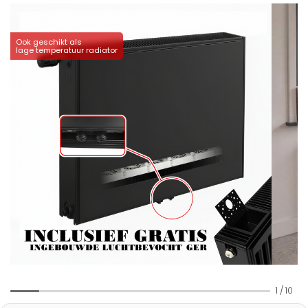
Ook geschikt als
lage temperatuur radiator
1
/
10