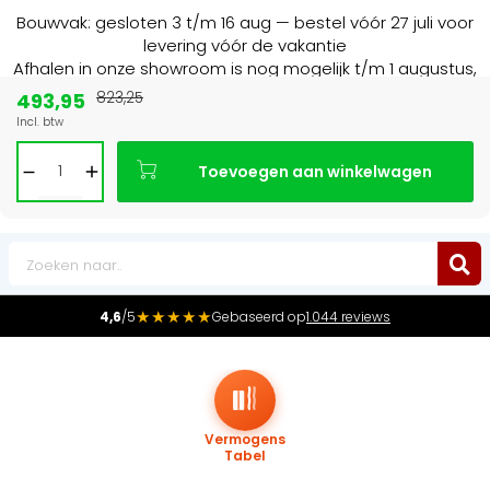
Bouwvak: gesloten 3 t/m 16 aug — bestel vóór 27 juli voor
levering vóór de vakantie
Afhalen in onze showroom is nog mogelijk t/m 1 augustus,
16:30 uur.
493,95
823,25
Incl. btw
Marktleider
in radiatoren in de Benelux
Toevoegen aan winkelwagen
0
★★★★★
4,6
/5
Gebaseerd op
1.044 reviews
Vermogens
Tabel