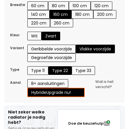
Breedte
60 cm
80 cm
100 cm
120 cm
140 cm
160 cm
180 cm
200 cm
220 cm
260 cm
Kleur
Wit
Zwart
Variant
Geribbelde voorzijde
Vlakke voorzijde
Gegroefde voorzijde
Type
Type 11
Type 22
Type 33
Wat is het
Aansl.
8+ aansluitingen
verschil?
Hybride
Upgrade nu!
Niet zeker welke
radiator je nodig
hebt?
Doe de keuzehulp
Gebruik onze keuzehulp en