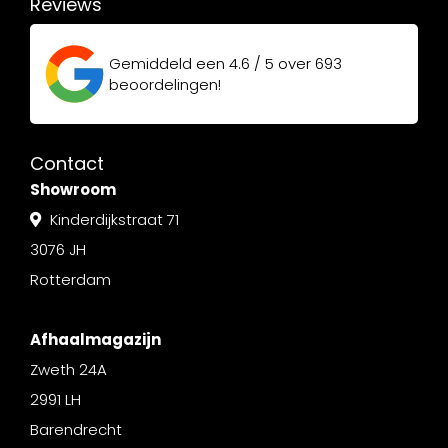
Reviews
Gemiddeld een
4.6 / 5
over
693
beoordelingen!
Contact
Showroom
Kinderdijkstraat 71
3076 JH
Rotterdam
Afhaalmagazijn
Zweth 24A
2991 LH
Barendrecht