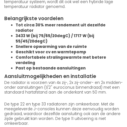
temperatuur systeem, wordt dit ook wel een hybride lage
temperatuur radiator genoemd.
Belangrijkste voordelen
Tot circa 30% meer rendement uit dezelfde
radiator
3433 W (bij 75/65/20degC) / 1717 W (bij
55/45/20degC)
Snellere opwarming van de ruimte
Geschikt voor cv en warmtepomp
Comfortabele stralingswarmte met betere
verdeling
Past op bestaande aansluitingen
Aansluitmogelijkheden en installatie
De radiator is voorzien van 4x zij-, 2x zij-onder- en 2x midden-
onder aansluitingen (1/2" euroconus binnendraad) met een
standaard hartafstand aan de onderkant van 50 mm.
De type 22 en type 33 radiatoren zijn omkeerbaar. Met de
meegeleverde J-consoles kunnen deze eenvoudig worden
gedraaid, waardoor dezelfde aansluiting ook aan de andere
zijde gebruikt kan worden. De type 11 uitvoering is niet
omkeerbaar.