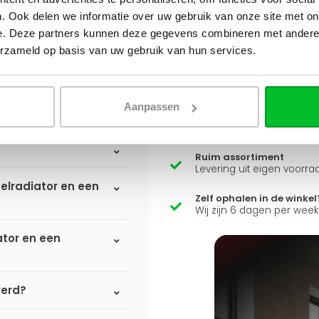
. Ook delen we informatie over uw gebruik van onze site met on
e. Deze partners kunnen deze gegevens combineren met andere i
erzameld op basis van uw gebruik van hun services.
Heb je een vraag over d
Simon helpt je graag en kan
Aanpassen
Stuur een bericht
Ruim assortiment
Levering uit eigen voorra
elradiator en een
Zelf ophalen in de winkel
Wij zijn 6 dagen per wee
ator en een
verd?