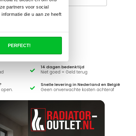
ze partners voor social
nformatie die u aan ze heeft
it product ?
 al je vragen beantwoorden.
PERFECT!
14 dagen bedenktijd
ad
Niet goed = Geld terug
?
Snelle levering in Nederland en België
k open.
Geen onverwachte kosten achteraf