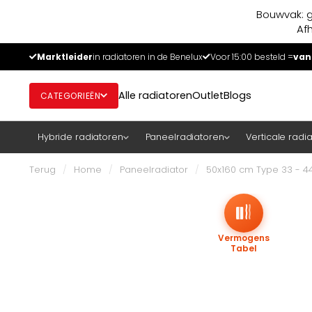
Bouwvak: g
Af
Marktleider
in radiatoren in de Benelux
Voor 15:00 besteld =
van
Alle radiatoren
Outlet
Blogs
CATEGORIEËN
Hybride radiatoren
Paneelradiatoren
Verticale radi
Terug
/
Home
/
Paneelradiator
/
50x160 cm Type 33 - 44
Vermogens
Tabel