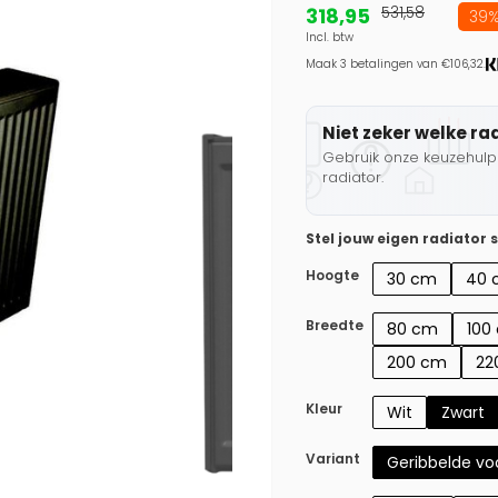
318,95
531,58
39%
Incl. btw
Maak 3 betalingen van €106,32.
Niet zeker welke ra
Gebruik onze keuzehulp 
radiator.
Stel jouw eigen radiator
Hoogte
30 cm
40 
Breedte
80 cm
100
200 cm
22
Kleur
Wit
Zwart
Variant
Geribbelde voo