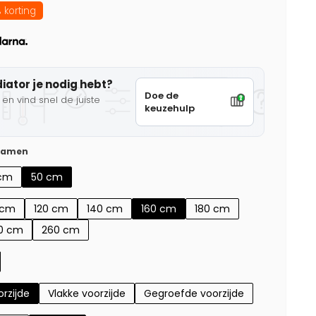
 korting
diator je nodig hebt?
Doe de
en vind snel de juiste
keuzehulp
 samen
cm
50 cm
 cm
120 cm
140 cm
160 cm
180 cm
0 cm
260 cm
rzijde
Vlakke voorzijde
Gegroefde voorzijde