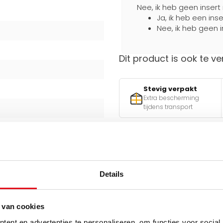
Nee, ik heb geen insert
Ja, ik heb een ins
Nee, ik heb geen i
Dit product is ook te ve
Stevig verpakt
Extra bescherming
tijdens transport
Hulp nodig bij het maken 
Gebruik een van onze handig
Details
v
 van cookies
atoren
ent en advertenties te personaliseren, om functies voor social
Q