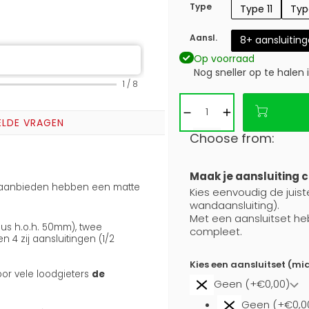
Type
Type 11
Typ
Aansl.
8+ aansluitin
Op voorraad
Nog sneller op te halen 
1
/
8
ELDE VRAGEN
Choose from:
Maak je aansluiting 
j aanbieden hebben een matte
Kies eenvoudig de juiste
wandaansluiting).
Met een aansluitset he
nus h.o.h. 50mm), twee
compleet.
4 zij aansluitingen (1/2
Kies een aansluitset (mi
oor vele loodgieters
de
Geen (+€0,00)
Geen (+€0,0