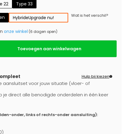
e 22
Type 33
Wat is het verschil?
gen
Hybride
Upgrade nu!
in
onze winkel
(6 dagen open)
Toevoegen aan winkelwagen
compleet
Hulp bij kiezen
 aansluitset voor jouw situatie (vloer- of
b je direct alle benodigde onderdelen in één keer
dden-onder, links of rechts-onder aansluiting):
0)