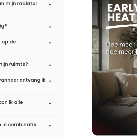
n mijn radiator
ig?
n op de
mijn ruimte?
 wanneer ontvang ik
an ik alle
n in combinatie