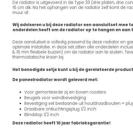
De radiator is uitgevoerd in de Type 33 (drie platen, drie c
16 cm dik. Na het ophangen van de radiator zelf komt de radi
muur af.
Wij adviseren u bij deze radiator een aansluitset mee te
onderdelen heeft om de radiator op te hangen en aan te
Deze aansluitset is volledig passend bij deze radiator en g
optimale installatie. In deze set zitten alle onderdelen incl
& 16 mm flexibele buizen) om de radiator aan te sluiten. Teve
thermostatische kraan bij.
Het benodigde setje kunt u bij de gerelateerde produc
De paneelradiator wordt geleverd met:
Voor gemonteerde zij en boven roosters
Beugels voor wandbevestiging
Bevestiging set bestaande uit houtdraadbouten + pl
Draaibare ontluchtingsplug 1/2 inch
Blindstop 1/2 inch
Deze radiator heeft 10 jaar fabrieksgarantie!