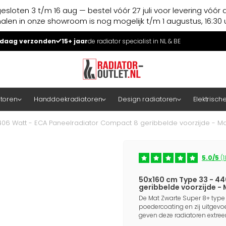
esloten 3 t/m 16 aug — bestel vóór 27 juli voor levering vóór 
halen in onze showroom is nog mogelijk t/m 1 augustus, 16:30 u
daag verzonden
15+ jaar
de radiator specialist in NL & BE
atoren
Handdoekradiatoren
Design radiatoren
Elektrisch
06 Watt - ECA Paneelradiator Compact 8 geribbelde voorzijde - Ma
5.0/5
(1
50x160 cm Type 33 - 4
geribbelde voorzijde -
De Mat Zwarte Super 8+ type
poedercoating en zij uitgevoe
geven deze radiatoren extre