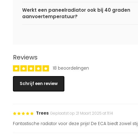
Werkt een paneelradiator ook bij 40 graden
aanvoertemperatuur?
Reviews
18 beoordelingen
Schrijf een review
Trees
Geplaatst op 21 Maart 2025 at 11:14
Fantastische radiator voor deze prijs! De ECA biedt zowel sti