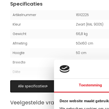
Specificaties
Artikelnummer
16112225
Kleur
Zwart (RAL 9005)
Gewicht
66,8 kg
Afmeting
50x160 cm
Hoogte
50 cm
Breedte
160 cm
Dikte
16 cm
Toestemming
Alle specificaties
Deze website maakt gebruik
Veelgestelde vragen over paneelradi
We gebruiken cookies om cont