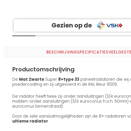
Gezien op de
BESCHRIJVING
SPECIFICATIES
VEELGEST
Productomschrijving
De
Mat Zwarte
Super
8+
type 33
paneelradiatoren die wi
poedercoating en zij uitgevoerd in de RAL kleur 9005.
De radiator heeft twee zij-onder aansluitingen (3/4 euroco
midden-onder aansluitingen (3/4 euroconus h.o.h. 50mm) en 
euroconus binnendraad).
Door de vele aansluitmogelijkheden zijn de 8+ radiatoren v
ultieme radiator
.