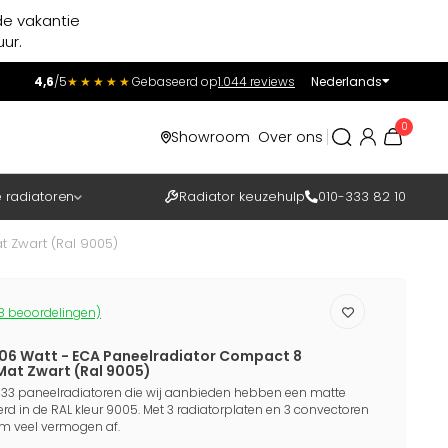
de vakantie
ur.
4,6
/5
★★★★★
Gebaseerd op
1.044 reviews
Nederlands
Incl.
Excl.
0
Showroom
Over ons
BTW
e radiatoren
Radiator keuzehulp
010-333 82 10
t Zwart (Ral 9005)
8 beoordelingen)
406 Watt - ECA Paneelradiator Compact 8
 Mat Zwart (Ral 9005)
 33 paneelradiatoren die wij aanbieden hebben een matte
rd in de RAL kleur 9005. Met 3 radiatorplaten en 3 convectoren
em veel vermogen af.