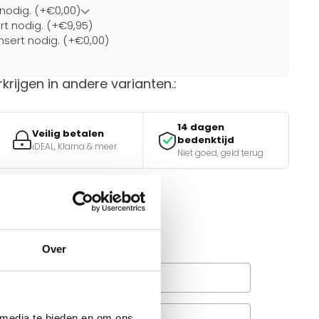
 nodig. (+€0,00)
ert nodig. (+€9,95)
nsert nodig. (+€0,00)
rkrijgen in andere varianten.:
14 dagen
Veilig betalen
bedenktijd
iDEAL, Klarna & meer
Niet goed, geld terug
van de juiste keuze?
e tools.
Over
Wanneer bezorgt de
rachtservice in uw regio?
Veelgestelde vragen
 media te bieden en om ons
A