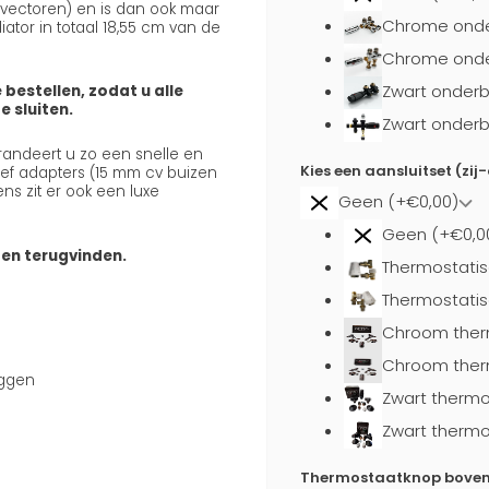
onvectoren) en is dan ook maar
Chrome onde
ator in totaal 18,55 cm van de
Chrome onder
Zwart onderb
 bestellen, zodat u alle
 sluiten.
Zwart onderb
arandeert u zo een snelle en
Kies een aansluitset (zij
usief adapters (15 mm cv buizen
ns zit er ook een luxe
Geen (+€0,00)
Geen (+€0,0
ten terugvinden.
Thermostatis
Thermostatis
Chroom ther
Chroom ther
uggen
Zwart thermo
Zwart thermo
Thermostaatknop boven a