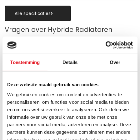
Alle specificaties
Vragen over Hybride Radiatoren
Toestemming
Details
Over
Is een hybride paneelradiator geschikt
als alternatief voor vloerverwarming?
Deze website maakt gebruik van cookies
Wanneer zijn de warmteboosters het
We gebruiken cookies om content en advertenties te
meest nuttig?
personaliseren, om functies voor social media te bieden
en om ons websiteverkeer te analyseren. Ook delen we
Wat is technisch gezien een hybride
informatie over uw gebruik van onze site met onze
paneelradiator?
partners voor social media, adverteren en analyse. Deze
partners kunnen deze gegevens combineren met andere
Hoe verschilt de warmteafgifte van een
informatie die u aan ze heeft verstrekt of die ze hebben