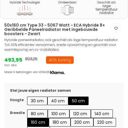
Hybride Technologie
Omkeerbaar
Geschikt als
lage
temperatuur
radiator
50x160 cm Type 33 - 5067 Watt - ECA Hybride 8+
Geribbelde Paneelradiator met ingebouwde
boosters - Zwart
Hybride paneelradiator, ook geschikt als lage temperatuur radiator.
Tot 30% efficiënter verwarmen, snelle opwarming en geschikt voor
warmtepomp en cv-installaties.
493,95
823,25
40% korting
Incl. btw
Maak 3 betalingen van €164,65.
Stel jouw eigen radiator samen
Hoogte
30 cm
40 cm
50 cm
Breedte
80 cm
100 cm
120 cm
140 cm
160 cm
180 cm
200 cm
220 cm