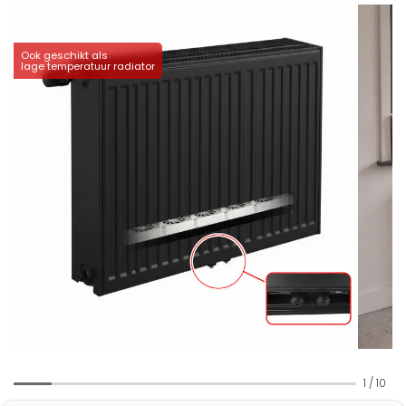
Ook geschikt als
lage temperatuur radiator
1
/
10