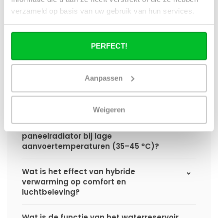
hybride paneelradiator ten opzichte van
verzameld op basis van uw gebruik van hun services.
een standaard paneelradiator?
Wat is het voordeel van geïntegreerde
PERFECT!
warmteboosters ten opzichte van losse
radiatorventilatoren?
Aanpassen
Waarom is een hybride paneelradiator
technisch geen convector?
Weigeren
Hoe presteert een hybride
paneelradiator bij lage
aanvoertemperaturen (35–45 °C)?
Wat is het effect van hybride
verwarming op comfort en
luchtbeleving?
Wat is de functie van het waterreservoir