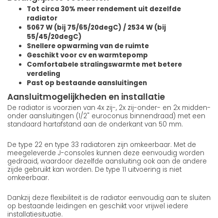
Tot circa 30% meer rendement uit dezelfde
radiator
5067 W (bij 75/65/20degC) / 2534 W (bij
55/45/20degC)
Snellere opwarming van de ruimte
Geschikt voor cv en warmtepomp
Comfortabele stralingswarmte met betere
verdeling
Past op bestaande aansluitingen
Aansluitmogelijkheden en installatie
De radiator is voorzien van 4x zij-, 2x zij-onder- en 2x midden-
onder aansluitingen (1/2" euroconus binnendraad) met een
standaard hartafstand aan de onderkant van 50 mm.
De type 22 en type 33 radiatoren zijn omkeerbaar. Met de
meegeleverde J-consoles kunnen deze eenvoudig worden
gedraaid, waardoor dezelfde aansluiting ook aan de andere
zijde gebruikt kan worden. De type 11 uitvoering is niet
omkeerbaar.
Dankzij deze flexibiliteit is de radiator eenvoudig aan te sluiten
op bestaande leidingen en geschikt voor vrijwel iedere
installatiesituatie.