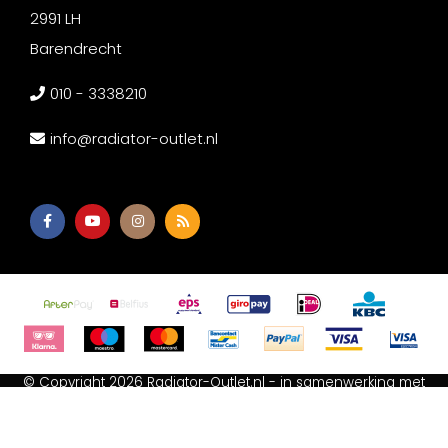
2991 LH
Barendrecht
010 - 3338210
info@radiator-outlet.nl
© Copyright 2026 Radiator-Outlet.nl - in samenwerking met
Afium B.V
-
Akupanel Outlet
-
Wc met bidet
-
Spiegeldepot
Algemene voorwaarden
-
Cookie Statement
-
Privacy Policy
-
Sitemap