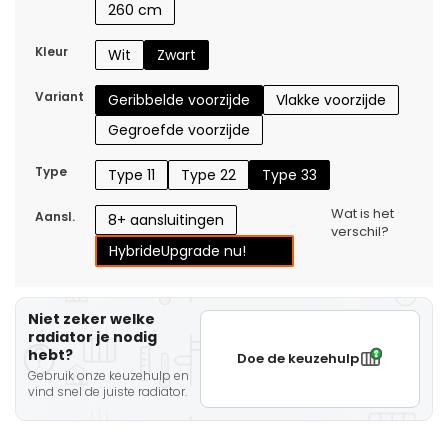
260 cm
Kleur
Wit
Zwart
Variant
Geribbelde voorzijde
Vlakke voorzijde
Gegroefde voorzijde
Type
Type 11
Type 22
Type 33
Wat is het
Aansl.
8+ aansluitingen
verschil?
Hybride
Upgrade nu!
Niet zeker welke
radiator je nodig
hebt?
Doe de keuzehulp
Gebruik onze keuzehulp en
vind snel de juiste radiator.