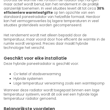
Doordat de warmte niet rondom de radiator blijft hangen
maar actief wordt benut, kan het rendement in de praktijk
aanzienlijk toenemen. In veel situaties levert dit tot circa
30%
efficientere warmteafgifte
op ten opzichte van een
standaard paneelradiator van hetzelfde formaat. Hierdoor
kan het vermogensverlies bij lagere temperaturen in veel
situaties grotendeels worden gecompenseerd.
Het rendement wordt niet alleen bepaald door de
temperatuur, maar vooral door hoe efficient de warmte in de
ruimte wordt verspreid. Precies daar maakt hybride
technologie het verschil.
Geschikt voor elke installatie
Deze hybride paneelradiator is geschikt voor:
Cv-ketel of stadsverwarming
Hybride systemen
Lage temperatuur verwarming zoals een warmtepomp
Wanneer deze radiator wordt toegepast binnen een lage
temperatuur systeem, wordt dit ook wel een hybride lage
temperatuur radiator genoemd.
Belangrijkste voordelen