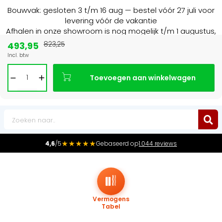
Bouwvak: gesloten 3 t/m 16 aug — bestel vóór 27 juli voor
levering vóór de vakantie
Afhalen in onze showroom is nog mogelijk t/m 1 augustus,
16:30 uur.
493,95
823,25
Incl. btw
Marktleider
in radiatoren in de Benelux
Toevoegen aan winkelwagen
0
★★★★★
4,6
/5
Gebaseerd op
1.044 reviews
Vermogens
Tabel