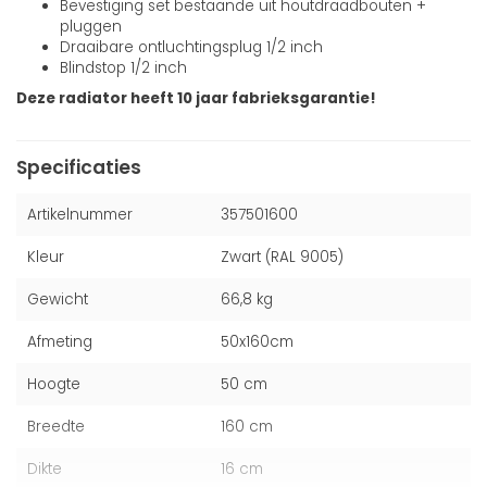
Bevestiging set bestaande uit houtdraadbouten +
pluggen
Draaibare ontluchtingsplug 1/2 inch
Blindstop 1/2 inch
Deze radiator heeft 10 jaar fabrieksgarantie!
Specificaties
Artikelnummer
357501600
Kleur
Zwart (RAL 9005)
Gewicht
66,8 kg
Afmeting
50x160cm
Hoogte
50 cm
Breedte
160 cm
Dikte
16 cm