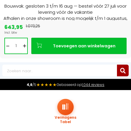
Bouwvak: gesloten 3 t/m 16 aug — bestel vóór 27 juli voor
levering vóór de vakantie
Afhalen in onze showroom is nog mogelijk t/m 1 augustus,
16:30 uur.
643,95
1.073,25
Incl. btw
Marktleider
in radiatoren in de Benelux
Toevoegen aan winkelwagen
0
★★★★★
4,6
/5
Gebaseerd op
1.044 reviews
Vermogens
Tabel