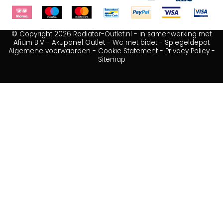
© Copyright 2026 Radiator-Outlet.nl - in samenwerking met
Afium B.V
-
Akupanel Outlet
-
Wc met bidet
-
Spiegeldepot
Algemene voorwaarden
-
Cookie Statement
-
Privacy Policy
-
Sitemap