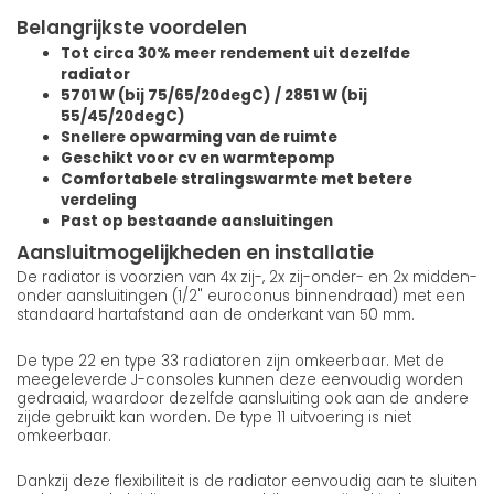
Belangrijkste voordelen
Tot circa 30% meer rendement uit dezelfde
radiator
5701 W (bij 75/65/20degC) / 2851 W (bij
55/45/20degC)
Snellere opwarming van de ruimte
Geschikt voor cv en warmtepomp
Comfortabele stralingswarmte met betere
verdeling
Past op bestaande aansluitingen
Aansluitmogelijkheden en installatie
De radiator is voorzien van 4x zij-, 2x zij-onder- en 2x midden-
onder aansluitingen (1/2" euroconus binnendraad) met een
standaard hartafstand aan de onderkant van 50 mm.
De type 22 en type 33 radiatoren zijn omkeerbaar. Met de
meegeleverde J-consoles kunnen deze eenvoudig worden
gedraaid, waardoor dezelfde aansluiting ook aan de andere
zijde gebruikt kan worden. De type 11 uitvoering is niet
omkeerbaar.
Dankzij deze flexibiliteit is de radiator eenvoudig aan te sluiten