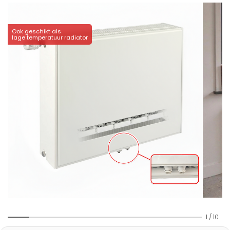
Ook geschikt als
lage temperatuur radiator
1
/
10