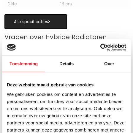
Dikte
16 cm
Alle specificaties
Vragen over Hybride Radiatoren
Toestemming
Details
Over
Is een hybride paneelradiator geschikt
als alternatief voor vloerverwarming?
Deze website maakt gebruik van cookies
We gebruiken cookies om content en advertenties te
Wanneer zijn de warmteboosters het
personaliseren, om functies voor social media te bieden
meest nuttig?
en om ons websiteverkeer te analyseren. Ook delen we
informatie over uw gebruik van onze site met onze
Wat is technisch gezien een hybride
partners voor social media, adverteren en analyse. Deze
paneelradiator?
partners kunnen deze gegevens combineren met andere