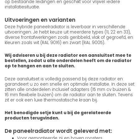
op bestaande leidingen en geschikt voor vrijwel iedere
installatiesituatie.
Uitvoeringen en varianten
Deze hybride paneelradiator is leverbaar in verschillende
uitvoeringen. Je hebt keuze uit meerdere types (11, 22 en 33),
diverse frontafwerkingen zoals geribbeld, vlak of gegroefd, en
kleuren zoals wit (RAL 9016) en zwart (RAL 9005).
Wij adviseren u bij deze radiator een aansluitset mee te
bestellen, zodat u alle onderdelen heeft om de radiator
op te hangen en aan te sluiten.
Deze aansluitset is volledig passend bij deze radiator en
garandeert u zo een snelle en optimale installatie. In deze set
zitten alle onderdelen inclusief adapters (15 mm cv buizen &
16 mm flexibele buizen) om de radiator aan te sluiten. Tevens
zit er ook een luxe thermostatische kraan bij.
Het benodigde setje kunt u bij de gerelateerde
producten terugvinden.
De paneelradiator wordt geleverd met:
Voor gemonteerde zij en boven roosters