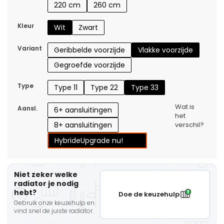
220 cm
260 cm
Kleur
Wit
Zwart
Variant
Geribbelde voorzijde
Vlakke voorzijde
Gegroefde voorzijde
Type
Type 11
Type 22
Type 33
Wat is
Aansl.
6+ aansluitingen
het
8+ aansluitingen
verschil?
Hybride
Upgrade nu!
Niet zeker welke
radiator je nodig
hebt?
Doe de keuzehulp
Gebruik onze keuzehulp en
vind snel de juiste radiator.