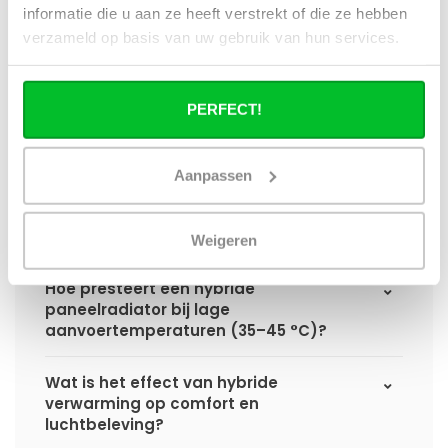
informatie die u aan ze heeft verstrekt of die ze hebben
Hoe verschilt de warmteafgifte van een
verzameld op basis van uw gebruik van hun services.
hybride paneelradiator ten opzichte van
een standaard paneelradiator?
PERFECT!
Wat is het voordeel van geïntegreerde
warmteboosters ten opzichte van losse
radiatorventilatoren?
Aanpassen
Waarom is een hybride paneelradiator
technisch geen convector?
Weigeren
Hoe presteert een hybride
paneelradiator bij lage
aanvoertemperaturen (35–45 °C)?
Wat is het effect van hybride
verwarming op comfort en
luchtbeleving?