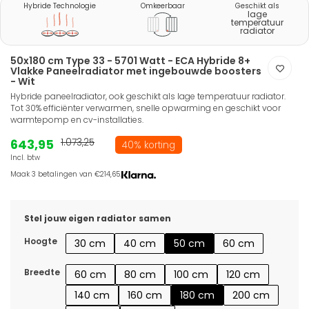
Hybride Technologie
Omkeerbaar
Geschikt als
lage
temperatuur
radiator
50x180 cm Type 33 - 5701 Watt - ECA Hybride 8+
Vlakke Paneelradiator met ingebouwde boosters
- Wit
Hybride paneelradiator, ook geschikt als lage temperatuur radiator.
Tot 30% efficiënter verwarmen, snelle opwarming en geschikt voor
warmtepomp en cv-installaties.
643,95
1.073,25
40% korting
Incl. btw
Maak 3 betalingen van €214,65.
Stel jouw eigen radiator samen
Hoogte
30 cm
40 cm
50 cm
60 cm
Breedte
60 cm
80 cm
100 cm
120 cm
140 cm
160 cm
180 cm
200 cm