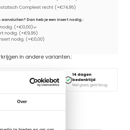
statisch Compleet recht (+€74,95)
ansluiten? Dan heb je een insert nodig.:
 nodig. (+€0,00)
ert nodig. (+€9,95)
nsert nodig. (+€0,00)
rkrijgen in andere varianten.:
14 dagen
Veilig betalen
bedenktijd
iDEAL, Klarna & meer
Niet goed, geld terug
Over
van de juiste keuze?
e tools.
 media te bieden en om ons