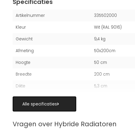
Specificaties
Artikelnummer
335502000
Kleur
Wit (RAL 9016)
Gewicht
9,4 kg
Afmeting
50x200cm
Hoogte
50 cm
Breedte
200 cm
Dikte
5,3 cm
Alle specificaties
Vragen over Hybride Radiatoren