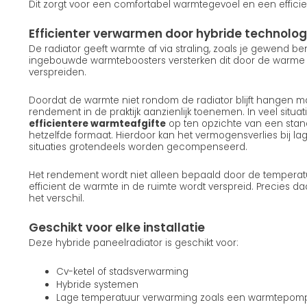
Dit zorgt voor een comfortabel warmtegevoel en een efficie
Efficienter verwarmen door hybride technolog
De radiator geeft warmte af via straling, zoals je gewend b
ingebouwde warmteboosters versterken dit door de warme lu
verspreiden.
Doordat de warmte niet rondom de radiator blijft hangen ma
rendement in de praktijk aanzienlijk toenemen. In veel situatie
efficientere warmteafgifte
op ten opzichte van een stan
hetzelfde formaat. Hierdoor kan het vermogensverlies bij la
situaties grotendeels worden gecompenseerd.
Het rendement wordt niet alleen bepaald door de temperat
efficient de warmte in de ruimte wordt verspreid. Precies d
het verschil.
Geschikt voor elke installatie
Deze hybride paneelradiator is geschikt voor:
Cv-ketel of stadsverwarming
Hybride systemen
Lage temperatuur verwarming zoals een warmtepom