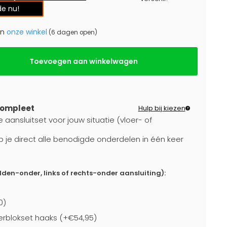
e nu!
in
onze winkel
(6 dagen open)
Toevoegen aan winkelwagen
compleet
Hulp bij kiezen
 aansluitset voor jouw situatie (vloer- of
b je direct alle benodigde onderdelen in één keer
dden-onder, links of rechts-onder aansluiting):
0)
rblokset haaks (+€54,95)