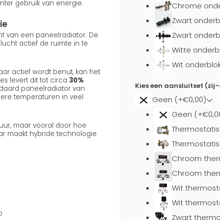
nter gebruik van energie.
Chrome onder
Zwart onderb
ie
Zwart onderb
ent van een paneelradiator. De
cht actief de ruimte in te
Witte onderb
Wit onderblo
ar actief wordt benut, kan het
s levert dit tot circa
30%
Kies een aansluitset (zij
daard paneelradiator van
gere temperaturen in veel
Geen (+€0,00)
Geen (+€0,0
uur, maar vooral door hoe
Thermostatis
aar maakt hybride technologie
Thermostatis
Chroom ther
Chroom ther
Wit thermost
Wit thermost
p
Zwart thermo