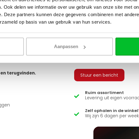
tvoeringen. Je hebt keuze uit
. Ook delen we informatie over uw gebruik van onze site met on
 geribbeld, vlak of gegroefd, en
v
e. Deze partners kunnen deze gegevens combineren met andere i
erzameld op basis van uw gebruik van hun services.
Q
 bestellen, zodat u alle
 sluiten.
arandeert u zo een snelle en
Aanpassen
Heb je een vraag over d
usief adapters (15 mm cv buizen
ns zit er ook een luxe
Simon helpt je graag en kan
ten terugvinden.
Stuur een bericht
Ruim assortiment
Levering uit eigen voorra
uggen
Zelf ophalen in de winkel
Wij zijn 6 dagen per wee