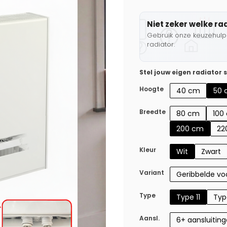
Niet zeker welke ra
Gebruik onze keuzehulp 
radiator.
Stel jouw eigen radiator
Hoogte
40 cm
50 
Breedte
80 cm
100
200 cm
22
Kleur
Wit
Zwart
Variant
Geribbelde voo
Type
Type 11
Typ
Aansl.
6+ aansluitin