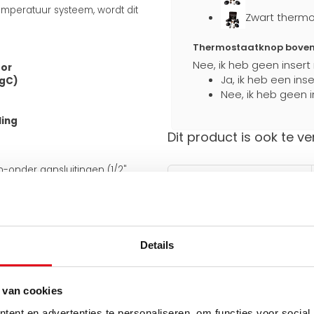
mperatuur systeem, wordt dit
Zwart thermo
Thermostaatknop boven a
Nee, ik heb geen insert
tor
Ja, ik heb een ins
egC)
Nee, ik heb geen i
ling
Dit product is ook te ve
en-onder aansluitingen (1/2"
Stevig verpakt
an de onderkant van 50 mm.
Extra bescherming
tijdens transport
 meegeleverde J-consoles
e aansluiting ook aan de
iet omkeerbaar.
Details
uiten op bestaande leidingen en
Hulp nodig bij het maken 
Gebruik een van onze handig
 van cookies
ent en advertenties te personaliseren, om functies voor social