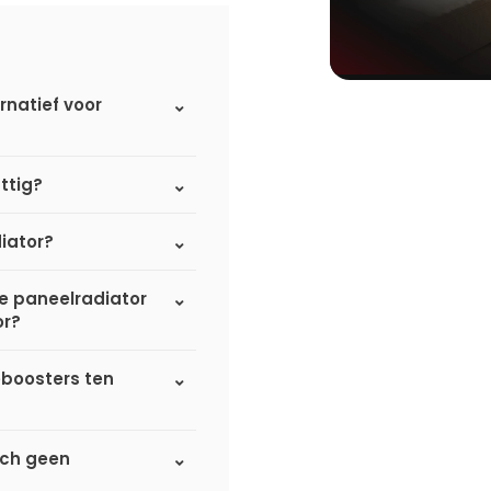
rnatief voor
ttig?
iator?
de paneelradiator
or?
eboosters ten
sch geen