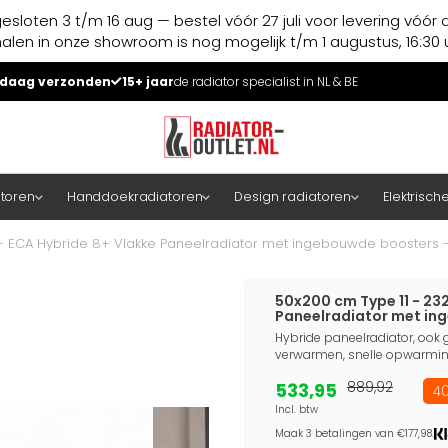
esloten 3 t/m 16 aug — bestel vóór 27 juli voor levering vóór 
halen in onze showroom is nog mogelijk t/m 1 augustus, 16:30 u
daag verzonden
15+ jaar
de radiator specialist in NL & BE
atoren
Handdoekradiatoren
Design radiatoren
Elektrisch
 - ECA Hybride 8+ Vlakke Paneelradiator met ingebouwde boosters -
50x200 cm Type 11 - 23
Paneelradiator met in
Hybride paneelradiator, ook g
verwarmen, snelle opwarming
533,95
889,92
40
Incl. btw
Maak 3 betalingen van €177,98.