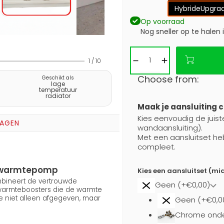
Hybride
Upgrad
Op voorraad
Nog sneller op te halen 
1
/
10
Choose from:
Geschikt als
lage
temperatuur
radiator
Maak je aansluiting 
Kies eenvoudig de juiste
RAGEN
wandaansluiting).
Met een aansluitset he
compleet.
en warmtepomp
Kies een aansluitset (mi
ombineert de vertrouwde
Geen (+€0,00)
 warmteboosters die de warmte
e niet alleen afgegeven, maar
Geen (+€0,0
Chrome onde