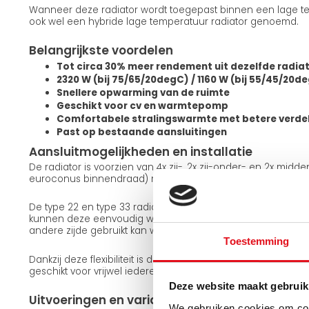
Wanneer deze radiator wordt toegepast binnen een lage te
ook wel een hybride lage temperatuur radiator genoemd.
Belangrijkste voordelen
Tot circa 30% meer rendement uit dezelfde radia
2320 W (bij 75/65/20degC) / 1160 W (bij 55/45/20d
Snellere opwarming van de ruimte
Geschikt voor cv en warmtepomp
Comfortabele stralingswarmte met betere verde
Past op bestaande aansluitingen
Aansluitmogelijkheden en installatie
De radiator is voorzien van 4x zij-, 2x zij-onder- en 2x midd
euroconus binnendraad) met een standaard hartafstand a
De type 22 en type 33 radiatoren zijn omkeerbaar. Met de
kunnen deze eenvoudig worden gedraaid, waardoor dezelfd
andere zijde gebruikt kan worden. De type 11 uitvoering is n
Toestemming
Dankzij deze flexibiliteit is de radiator eenvoudig aan te sl
geschikt voor vrijwel iedere installatiesituatie.
Deze website maakt gebruik
Uitvoeringen en varianten
We gebruiken cookies om cont