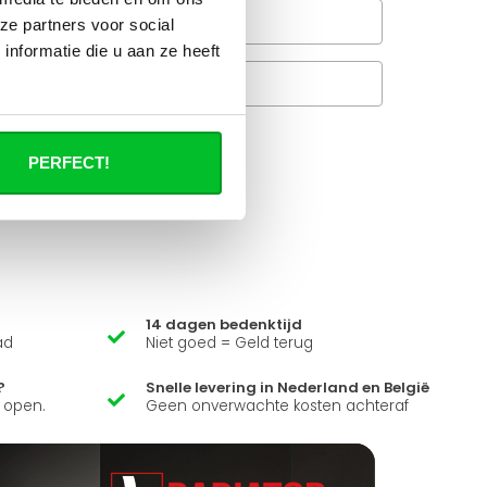
Wanneer bezorgt de
ze partners voor social
rachtservice in uw regio?
nformatie die u aan ze heeft
Veelgestelde vragen
A
PERFECT!
it product ?
 al je vragen beantwoorden.
14 dagen bedenktijd
ad
Niet goed = Geld terug
?
Snelle levering in Nederland en België
k open.
Geen onverwachte kosten achteraf