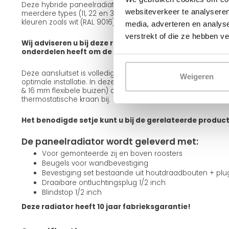
Deze hybride paneelradiator is leverbaar in verschillende ui
websiteverkeer te analyseren
meerdere types (11, 22 en 33), diverse frontafwerkingen zoals
kleuren zoals wit (RAL 9016) en zwart (RAL 9005).
media, adverteren en analys
verstrekt of die ze hebben v
Wij adviseren u bij deze radiator een aansluitset mee te
onderdelen heeft om de radiator op te hangen en aan te
Deze aansluitset is volledig passend bij deze radiator en g
Weigeren
optimale installatie. In deze set zitten alle onderdelen incl
& 16 mm flexibele buizen) om de radiator aan te sluiten. Teve
thermostatische kraan bij.
Het benodigde setje kunt u bij de gerelateerde produc
De paneelradiator wordt geleverd met:
Voor gemonteerde zij en boven roosters
Beugels voor wandbevestiging
Bevestiging set bestaande uit houtdraadbouten + pl
Draaibare ontluchtingsplug 1/2 inch
Blindstop 1/2 inch
Deze radiator heeft 10 jaar fabrieksgarantie!