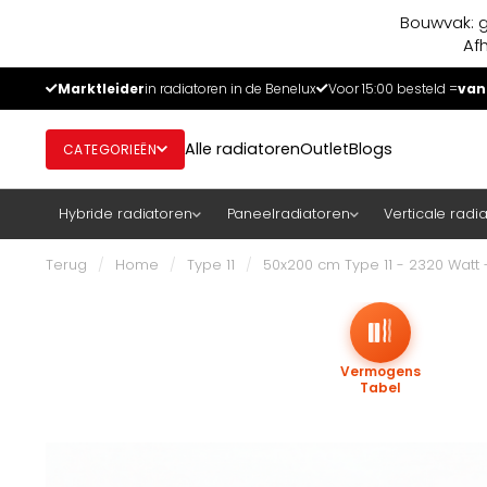
Bouwvak: g
Af
Marktleider
in radiatoren in de Benelux
Voor 15:00 besteld =
van
Alle radiatoren
Outlet
Blogs
CATEGORIEËN
Hybride radiatoren
Paneelradiatoren
Verticale radi
Terug
/
Home
/
Type 11
/
50x200 cm Type 11 - 2320 Watt
Vermogens
Tabel