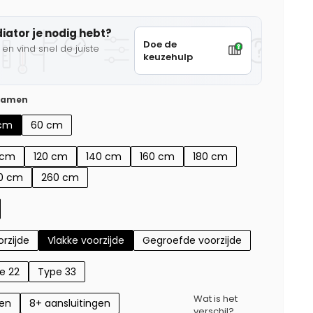
diator je nodig hebt?
Doe de
en vind snel de juiste
keuzehulp
 samen
cm
60 cm
 cm
120 cm
140 cm
160 cm
180 cm
0 cm
260 cm
rzijde
Vlakke voorzijde
Gegroefde voorzijde
e 22
Type 33
Wat is het
gen
8+ aansluitingen
verschil?