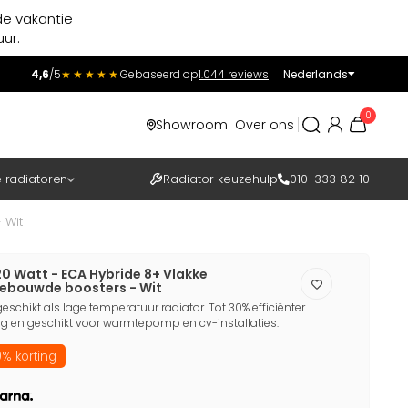
de vakantie
ur.
4,6
/5
★★★★★
Gebaseerd op
1.044 reviews
Nederlands
Incl.
Excl.
0
Showroom
Over ons
BTW
e radiatoren
Radiator keuzehulp
010-333 82 10
 Wit
20 Watt - ECA Hybride 8+ Vlakke
gebouwde boosters - Wit
eschikt als lage temperatuur radiator. Tot 30% efficiënter
 en geschikt voor warmtepomp en cv-installaties.
% korting