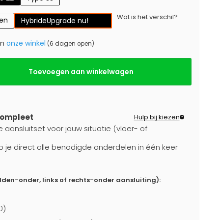
Wat is het verschil?
gen
Hybride
Upgrade nu!
in
onze winkel
(6 dagen open)
Toevoegen aan winkelwagen
compleet
Hulp bij kiezen
 aansluitset voor jouw situatie (vloer- of
b je direct alle benodigde onderdelen in één keer
dden-onder, links of rechts-onder aansluiting):
0)