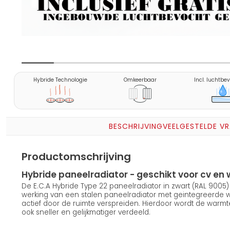
Hybride Technologie
Omkeerbaar
Incl. luchtbe
BESCHRIJVING
VEELGESTELDE V
Productomschrijving
Hybride paneelradiator - geschikt voor cv 
De E.C.A Hybride Type 22 paneelradiator in zwart (RAL 900
werking van een stalen paneelradiator met geintegreerde
actief door de ruimte verspreiden. Hierdoor wordt de warmt
ook sneller en gelijkmatiger verdeeld.