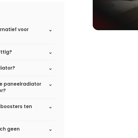
rnatief voor
ttig?
iator?
de paneelradiator
or?
eboosters ten
sch geen