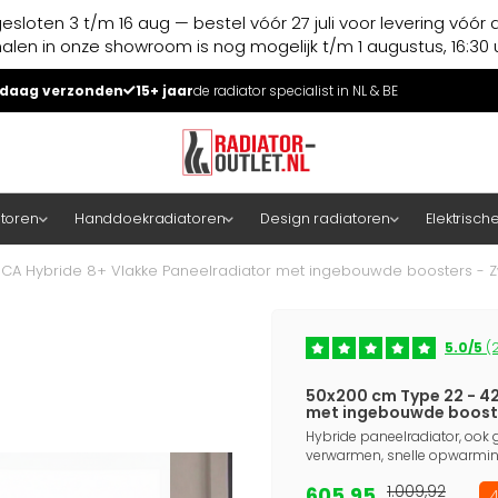
esloten 3 t/m 16 aug — bestel vóór 27 juli voor levering vóór 
halen in onze showroom is nog mogelijk t/m 1 augustus, 16:30 u
daag verzonden
15+ jaar
de radiator specialist in NL & BE
atoren
Handdoekradiatoren
Design radiatoren
Elektrisch
ECA Hybride 8+ Vlakke Paneelradiator met ingebouwde boosters - Z
5.0/5
(2
50x200 cm Type 22 - 42
met ingebouwde booste
Hybride paneelradiator, ook g
verwarmen, snelle opwarming
605,95
1.009,92
4