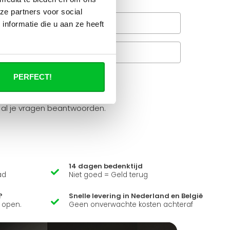
ze partners voor social
Wanneer bezorgt de
nformatie die u aan ze heeft
rachtservice in uw regio?
Veelgestelde vragen
A
PERFECT!
it product ?
 al je vragen beantwoorden.
14 dagen bedenktijd
ad
Niet goed = Geld terug
?
Snelle levering in Nederland en België
k open.
Geen onverwachte kosten achteraf