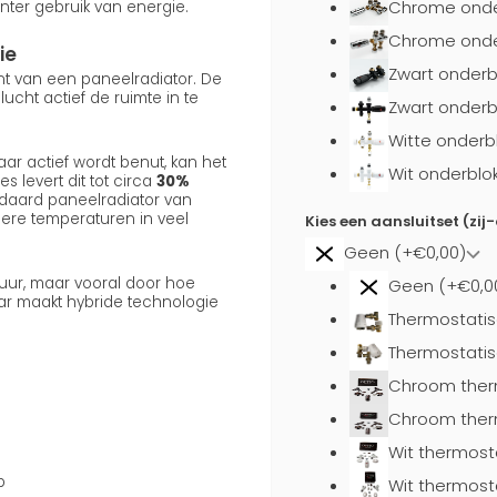
Chrome onde
nter gebruik van energie.
Chrome onder
ie
Zwart onderb
ent van een paneelradiator. De
cht actief de ruimte in te
Zwart onderb
Witte onderb
ar actief wordt benut, kan het
Wit onderblo
s levert dit tot circa
30%
daard paneelradiator van
gere temperaturen in veel
Kies een aansluitset (zij
Geen (+€0,00)
uur, maar vooral door hoe
Geen (+€0,0
aar maakt hybride technologie
Thermostatis
Thermostatis
Chroom ther
Chroom ther
Wit thermost
p
Wit thermost