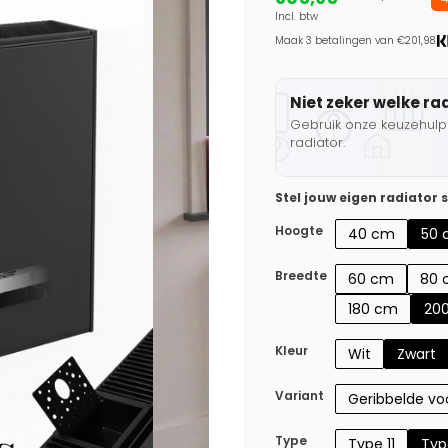
Incl. btw
Maak 3 betalingen van €201,98.
Niet zeker welke ra
Gebruik onze keuzehulp 
radiator.
Stel jouw eigen radiator
Hoogte
40 cm
50 
Breedte
60 cm
80 
180 cm
20
Kleur
Wit
Zwart
Variant
Geribbelde voo
Type
Type 11
Typ