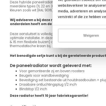
Deze hybride paneelradiator is leverbaar in verschillende ui
websiteverkeer te analyseren
meerdere types (11, 22 en 33), diverse frontafwerkingen zoals
kleuren zoals wit (RAL 9016) en zwart (RAL 9005).
media, adverteren en analys
verstrekt of die ze hebben v
Wij adviseren u bij deze radiator een aansluitset mee te
onderdelen heeft om de radiator op te hangen en aan te
Deze aansluitset is volledig passend bij deze radiator en g
Weigeren
optimale installatie. In deze set zitten alle onderdelen incl
& 16 mm flexibele buizen) om de radiator aan te sluiten. Teve
thermostatische kraan bij.
Het benodigde setje kunt u bij de gerelateerde produc
De paneelradiator wordt geleverd met:
Voor gemonteerde zij en boven roosters
Beugels voor wandbevestiging
Bevestiging set bestaande uit houtdraadbouten + pl
Draaibare ontluchtingsplug 1/2 inch
Blindstop 1/2 inch
Deze radiator heeft 10 jaar fabrieksgarantie!