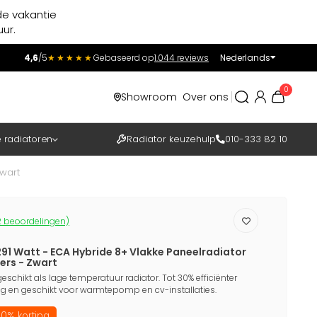
de vakantie
ur.
4,6
/5
★★★★★
Gebaseerd op
1.044 reviews
Nederlands
Incl.
Excl.
0
Showroom
Over ons
BTW
e radiatoren
Radiator keuzehulp
010-333 82 10
wart
 beoordelingen)
91 Watt - ECA Hybride 8+ Vlakke Paneelradiator
rs - Zwart
eschikt als lage temperatuur radiator. Tot 30% efficiënter
 en geschikt voor warmtepomp en cv-installaties.
0% korting