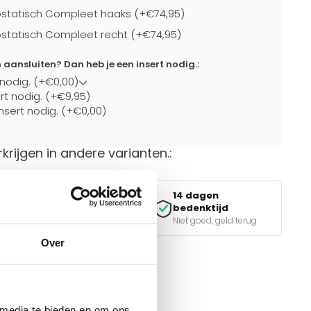
statisch Compleet haaks (+€74,95)
statisch Compleet recht (+€74,95)
ansluiten? Dan heb je een insert nodig.:
 nodig. (+€0,00)
ert nodig. (+€9,95)
nsert nodig. (+€0,00)
rkrijgen in andere varianten.:
14 dagen
Veilig betalen
bedenktijd
iDEAL, Klarna & meer
Niet goed, geld terug
Over
van de juiste keuze?
e tools.
 media te bieden en om ons