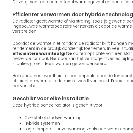
Dit zorgt voor een comfortabel warmtegevoel en een efficie
Efficienter verwarmen door hybride technolog
De radiator geeft warmte af via straling, zoals je gewend b
ingebouwde warmteboosters versterken dit door de warme lu
verspreiden.
Doordat de warmte niet rondom de radiator blijft hangen ma
rendement in de praktijk aanzienlijk toenemen. In veel situatie
efficientere warmteafgifte
op ten opzichte van een stan
hetzelfde formaat. Hierdoor kan het vermogensverlies bij la
situaties grotendeels worden gecompenseerd.
Het rendement wordt niet alleen bepaald door de temperat
efficient de warmte in de ruimte wordt verspreid. Precies d
het verschil.
Geschikt voor elke installatie
Deze hybride paneelradiator is geschikt voor:
Cv-ketel of stadsverwarming
Hybride systemen
Lage temperatuur verwarming zoals een warmtepom