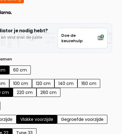
diator je nodig hebt?
Doe de
en vind snel de juiste
keuzehulp
 samen
cm
60 cm
cm
100 cm
120 cm
140 cm
160 cm
0 cm
220 cm
260 cm
rzijde
Vlakke voorzijde
Gegroefde voorzijde
e 22
Type 33