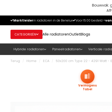
Bouwvak: g
Af
Marktleider
in radiatoren in de Benelux
Voor 15:00 besteld =
van
Alle radiatoren
Outlet
Blogs
CATEGORIEËN
Hybride radiatoren
Paneelradiatoren
Verticale radi
Terug
/
Home
/
ECA
/
50x200 cm Type 22 - 4291 Watt - 
Vermogens
Tabel