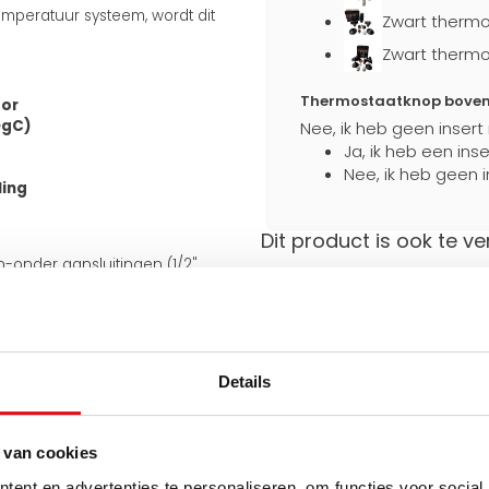
mperatuur systeem, wordt dit
Zwart thermo
Zwart thermo
Thermostaatknop boven a
tor
egC)
Nee, ik heb geen insert
Ja, ik heb een ins
Nee, ik heb geen i
ling
Dit product is ook te ve
en-onder aansluitingen (1/2"
an de onderkant van 50 mm.
Stevig verpakt
Extra bescherming
 meegeleverde J-consoles
e aansluiting ook aan de
tijdens transport
iet omkeerbaar.
Details
uiten op bestaande leidingen en
 van cookies
Hulp nodig bij het maken 
Gebruik een van onze handig
ent en advertenties te personaliseren, om functies voor social