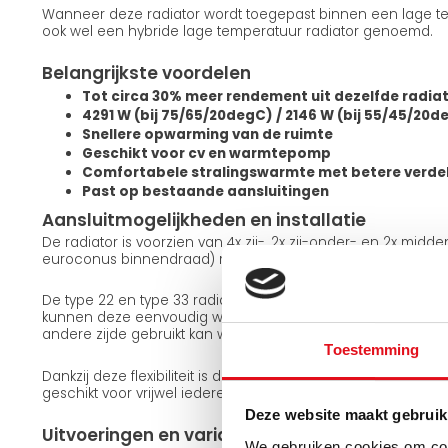
Wanneer deze radiator wordt toegepast binnen een lage te
ook wel een hybride lage temperatuur radiator genoemd.
Belangrijkste voordelen
Tot circa 30% meer rendement uit dezelfde radia
4291 W (bij 75/65/20degC) / 2146 W (bij 55/45/20d
Snellere opwarming van de ruimte
Geschikt voor cv en warmtepomp
Comfortabele stralingswarmte met betere verde
Past op bestaande aansluitingen
Aansluitmogelijkheden en installatie
De radiator is voorzien van 4x zij-, 2x zij-onder- en 2x midd
euroconus binnendraad) met een standaard hartafstand a
De type 22 en type 33 radiatoren zijn omkeerbaar. Met de
kunnen deze eenvoudig worden gedraaid, waardoor dezelfd
andere zijde gebruikt kan worden. De type 11 uitvoering is n
Toestemming
Dankzij deze flexibiliteit is de radiator eenvoudig aan te sl
geschikt voor vrijwel iedere installatiesituatie.
Deze website maakt gebruik
Uitvoeringen en varianten
We gebruiken cookies om cont