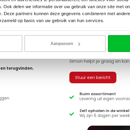
tvoeringen. Je hebt keuze uit
. Ook delen we informatie over uw gebruik van onze site met on
 geribbeld, vlak of gegroefd, en
e. Deze partners kunnen deze gegevens combineren met andere i
v
erzameld op basis van uw gebruik van hun services.
 bestellen, zodat u alle
 sluiten.
Q
arandeert u zo een snelle en
Aanpassen
usief adapters (15 mm cv buizen
ns zit er ook een luxe
Heb je een vraag over d
Simon helpt je graag en kan
ten terugvinden.
Stuur een bericht
Ruim assortiment
uggen
Levering uit eigen voorra
Zelf ophalen in de winkel
Wij zijn 6 dagen per wee