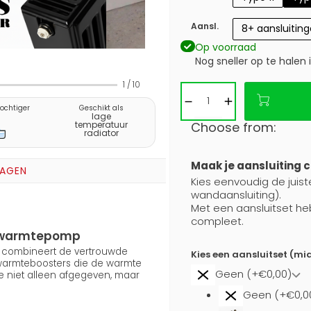
Aansl.
8+ aansluitin
Op voorraad
Nog sneller op te halen 
1
/
10
vochtiger
Geschikt als
lage
Choose from:
temperatuur
radiator
Maak je aansluiting 
RAGEN
Kies eenvoudig de juiste
wandaansluiting).
Met een aansluitset he
compleet.
en warmtepomp
5) combineert de vertrouwde
Kies een aansluitset (mi
 warmteboosters die de warmte
Geen (+€0,00)
e niet alleen afgegeven, maar
Geen (+€0,0