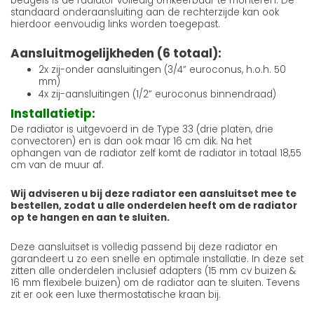
beugels is de radiator volledig omkeerbaar te monteren. De
standaard onderaansluiting aan de rechterzijde kan ook
hierdoor eenvoudig links worden toegepast.
Aansluitmogelijkheden (6 totaal):
2x zij-onder aansluitingen (3/4” euroconus, h.o.h. 50
mm)
4x zij-aansluitingen (1/2” euroconus binnendraad)
Installatietip:
De radiator is uitgevoerd in de Type 33 (drie platen, drie
convectoren) en is dan ook maar 16 cm dik. Na het
ophangen van de radiator zelf komt de radiator in totaal 18,55
cm van de muur af.
Wij adviseren u bij deze radiator een aansluitset mee te
bestellen, zodat u alle onderdelen heeft om de radiator
op te hangen en aan te sluiten.
Deze aansluitset is volledig passend bij deze radiator en
garandeert u zo een snelle en optimale installatie. In deze set
zitten alle onderdelen inclusief adapters (15 mm cv buizen &
16 mm flexibele buizen) om de radiator aan te sluiten. Tevens
zit er ook een luxe thermostatische kraan bij.