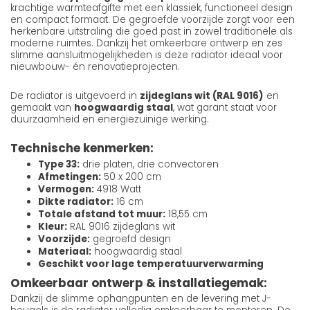
krachtige warmteafgifte met een klassiek, functioneel design
en compact formaat. De gegroefde voorzijde zorgt voor een
herkenbare uitstraling die goed past in zowel traditionele als
moderne ruimtes. Dankzij het omkeerbare ontwerp en zes
slimme aansluitmogelijkheden is deze radiator ideaal voor
nieuwbouw- én renovatieprojecten.
De radiator is uitgevoerd in
zijdeglans wit (RAL 9016)
en
gemaakt van
hoogwaardig staal
, wat garant staat voor
duurzaamheid en energiezuinige werking.
Technische kenmerken:
Type 33:
drie platen, drie convectoren
Afmetingen:
50 x 200 cm
Vermogen:
4918 Watt
Dikte radiator:
16 cm
Totale afstand tot muur:
18,55 cm
Kleur:
RAL 9016 zijdeglans wit
Voorzijde:
gegroefd design
Materiaal:
hoogwaardig staal
Geschikt voor lage temperatuurverwarming
Omkeerbaar ontwerp & installatiegemak:
Dankzij de slimme ophangpunten en de levering met J-