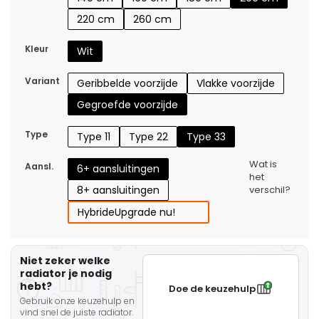
220 cm
260 cm
Kleur
Wit
Variant
Geribbelde voorzijde
Vlakke voorzijde
Gegroefde voorzijde
Type
Type 11
Type 22
Type 33
Wat is
Aansl.
6+ aansluitingen
het
8+ aansluitingen
verschil?
Hybride
Upgrade nu!
Niet zeker welke
radiator je nodig
hebt?
Doe de keuzehulp
Gebruik onze keuzehulp en
vind snel de juiste radiator.