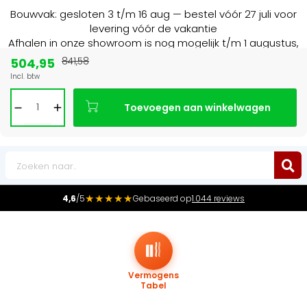
Bouwvak: gesloten 3 t/m 16 aug — bestel vóór 27 juli voor
levering vóór de vakantie
Afhalen in onze showroom is nog mogelijk t/m 1 augustus,
16:30 uur.
504,95
841,58
Incl. btw
Marktleider
in radiatoren in de Benelux
Toevoegen aan winkelwagen
0
★★★★★
4,6
/5
Gebaseerd op
1.044 reviews
Vermogens
Tabel