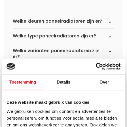
Welke kleuren paneelradiatoren zijn er?
Welke type paneelradiatoren zijn er?
Welke varianten paneelradiatoren zijn
er?
Wat is het verschil tussen een
standaard paneelradiator en een
Toestemming
Details
Over
hybride paneelradiator?
Wat is het verschil tussen een compact
Deze website maakt gebruik van cookies
6 radiator en een compact 8 radiator?
We gebruiken cookies om content en advertenties te
personaliseren, om functies voor social media te bieden
Worden er materialen voor ophanging
bij geleverd?
en om ons websiteverkeer te analyseren. Ook delen we