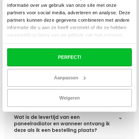
informatie over uw gebruik van onze site met onze
partners voor social media, adverteren en analyse. Deze
Wat heb ik nog meer nodig om de
installatie van mijn radiator compleet te
partners kunnen deze gegevens combineren met andere
maken?
informatie die u aan ze heeft verstrekt of die ze hebben
verzameld op basis van uw gebruik van hun services.
Haakse of rechte aansluitset, welke heb
ik nodig?
PERFECT!
Kan ik mijn Smart thermostaatknop
aansluiten op de paneelradiatoren van
Aanpassen
Radiator-Outlet?
Hoe bereken in de benodigde capaciteit
Weigeren
voor mijn ruimte?
Wat is de levertijd van een
paneelradiator en wanneer ontvang ik
deze als ik een bestelling plaats?