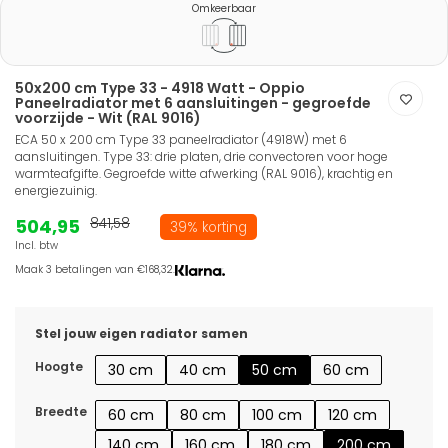
Omkeerbaar
50x200 cm Type 33 - 4918 Watt - Oppio
Paneelradiator met 6 aansluitingen - gegroefde
voorzijde - Wit (RAL 9016)
ECA 50 x 200 cm Type 33 paneelradiator (4918W) met 6
aansluitingen. Type 33: drie platen, drie convectoren voor hoge
warmteafgifte. Gegroefde witte afwerking (RAL 9016), krachtig en
energiezuinig.
504,95
841,58
39% korting
Incl. btw
Maak 3 betalingen van €168,32.
Stel jouw eigen radiator samen
Hoogte
30 cm
40 cm
50 cm
60 cm
Breedte
60 cm
80 cm
100 cm
120 cm
140 cm
160 cm
180 cm
200 cm