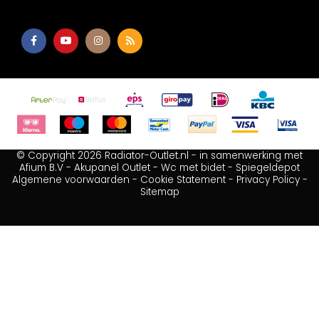
© Copyright 2026 Radiator-Outlet.nl - in samenwerking met
Afium B.V
-
Akupanel Outlet
-
Wc met bidet
-
Spiegeldepot
Algemene voorwaarden
-
Cookie Statement
-
Privacy Policy
-
Sitemap