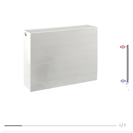
1
/
7