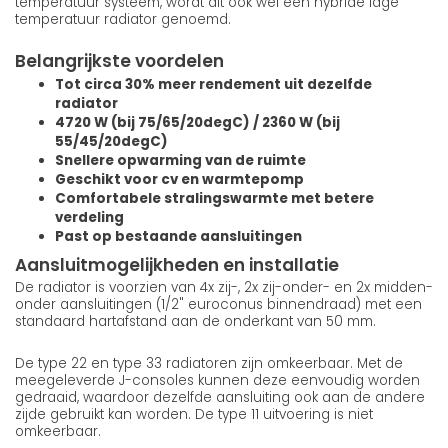
temperatuur systeem, wordt dit ook wel een hybride lage
temperatuur radiator genoemd.
Belangrijkste voordelen
Tot circa 30% meer rendement uit dezelfde
radiator
4720 W (bij 75/65/20degC) / 2360 W (bij
55/45/20degC)
Snellere opwarming van de ruimte
Geschikt voor cv en warmtepomp
Comfortabele stralingswarmte met betere
verdeling
Past op bestaande aansluitingen
Aansluitmogelijkheden en installatie
De radiator is voorzien van 4x zij-, 2x zij-onder- en 2x midden-
onder aansluitingen (1/2" euroconus binnendraad) met een
standaard hartafstand aan de onderkant van 50 mm.
De type 22 en type 33 radiatoren zijn omkeerbaar. Met de
meegeleverde J-consoles kunnen deze eenvoudig worden
gedraaid, waardoor dezelfde aansluiting ook aan de andere
zijde gebruikt kan worden. De type 11 uitvoering is niet
omkeerbaar.