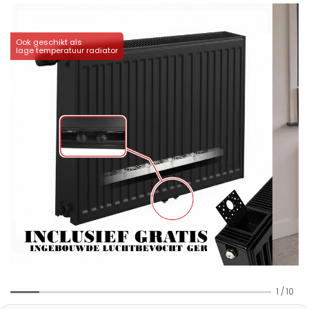
Ook geschikt als
lage temperatuur radiator
1
/
10