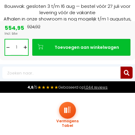
Bouwvak: gesloten 3 t/m 16 aug — bestel vóór 27 juli voor
levering vóór de vakantie
Afhalen in onze showroom is nog mogelijk t/m 1 augustus,
16:30 uur.
554,95
924,92
Incl. btw
Marktleider
in radiatoren in de Benelux
Toevoegen aan winkelwagen
0
★★★★★
4,6
/5
Gebaseerd op
1.044 reviews
Vermogens
Tabel