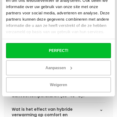
en om ons websiteverkeer te analyseren. Ook delen we
paneelradiator?
informatie over uw gebruik van onze site met onze
partners voor social media, adverteren en analyse. Deze
Hoe verschilt de warmteafgifte van een
partners kunnen deze gegevens combineren met andere
hybride paneelradiator ten opzichte van
informatie die u aan ze heeft verstrekt of die ze hebben
een standaard paneelradiator?
verzameld op basis van uw gebruik van hun services.
Wat is het voordeel van geïntegreerde
warmteboosters ten opzichte van losse
PERFECT!
radiatorventilatoren?
Waarom is een hybride paneelradiator
Aanpassen
technisch geen convector?
Hoe presteert een hybride
Weigeren
paneelradiator bij lage
aanvoertemperaturen (35–45 °C)?
Wat is het effect van hybride
verwarming op comfort en