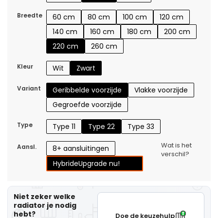
Breedte
60 cm
80 cm
100 cm
120 cm
140 cm
160 cm
180 cm
200 cm
220 cm
260 cm
Kleur
Wit
Zwart
Variant
Geribbelde voorzijde
Vlakke voorzijde
Gegroefde voorzijde
Type
Type 11
Type 22
Type 33
Wat is het
Aansl.
8+ aansluitingen
verschil?
Hybride
Upgrade nu!
Niet zeker welke
radiator je nodig
hebt?
Doe de keuzehulp