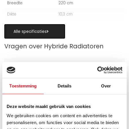
Breedte
220 cm
Dikte
10,3 cm
Alle specificaties
Vragen over Hybride Radiatoren
Is een hybride paneelradiator geschikt
Toestemming
Details
Over
als alternatief voor vloerverwarming?
Wanneer zijn de warmteboosters het
Deze website maakt gebruik van cookies
meest nuttig?
We gebruiken cookies om content en advertenties te
personaliseren, om functies voor social media te bieden
Wat is technisch gezien een hybride