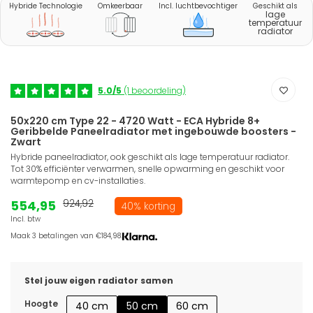
Hybride Technologie
Omkeerbaar
Incl. luchtbevochtiger
Geschikt als
lage
temperatuur
radiator
5.0/5
(1 beoordeling)
50x220 cm Type 22 - 4720 Watt - ECA Hybride 8+
Geribbelde Paneelradiator met ingebouwde boosters -
Zwart
Hybride paneelradiator, ook geschikt als lage temperatuur radiator.
Tot 30% efficiënter verwarmen, snelle opwarming en geschikt voor
warmtepomp en cv-installaties.
554,95
924,92
40% korting
Incl. btw
Maak 3 betalingen van €184,98.
Stel jouw eigen radiator samen
Hoogte
40 cm
50 cm
60 cm