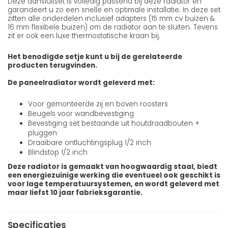
Deze aansluitset is volledig passend bij deze radiator en
garandeert u zo een snelle en optimale installatie. In deze set
zitten alle onderdelen inclusief adapters (15 mm cv buizen &
16 mm flexibele buizen) om de radiator aan te sluiten. Tevens
zit er ook een luxe thermostatische kraan bij.
Het benodigde setje kunt u bij de gerelateerde
producten terugvinden.
De paneelradiator wordt geleverd met:
Voor gemonteerde zij en boven roosters
Beugels voor wandbevestiging
Bevestiging set bestaande uit houtdraadbouten +
pluggen
Draaibare ontluchtingsplug 1/2 inch
Blindstop 1/2 inch
Deze radiator is gemaakt van hoogwaardig staal, biedt
een energiezuinige werking die eventueel ook geschikt is
voor lage temperatuursystemen, en wordt geleverd met
maar liefst 10 jaar fabrieksgarantie.
Specificaties