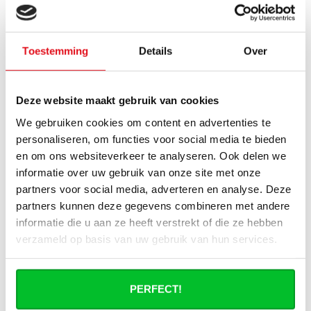
bij geleverd?
Wat heb ik nog meer nodig om de
Toestemming
Details
Over
installatie van mijn radiator compleet te
maken?
Deze website maakt gebruik van cookies
Haakse of rechte aansluitset, welke heb
ik nodig?
We gebruiken cookies om content en advertenties te
personaliseren, om functies voor social media te bieden
en om ons websiteverkeer te analyseren. Ook delen we
Kan ik mijn Smart thermostaatknop
aansluiten op de paneelradiatoren van
informatie over uw gebruik van onze site met onze
Radiator-Outlet?
partners voor social media, adverteren en analyse. Deze
partners kunnen deze gegevens combineren met andere
Hoe bereken in de benodigde capaciteit
informatie die u aan ze heeft verstrekt of die ze hebben
voor mijn ruimte?
verzameld op basis van uw gebruik van hun services.
Wat is de levertijd van een
paneelradiator en wanneer ontvang ik
PERFECT!
deze als ik een bestelling plaats?