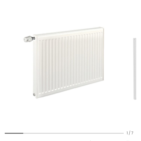
1
/
7