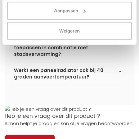
Aanpassen
Ik heb een (hybride) warmtepomp
installatie, kan ik alle radiatoren
gebruiken uit de website?
Weigeren
Kan ik alle radiatoren op de website
toepassen in combinatie met
stadsverwarming?
Werkt een paneelradiator ook bij 40
graden aanvoertemperatuur?
Heb je een vraag over dit product ?
Simon helpt je graag en kan al je vragen beantwoorden.