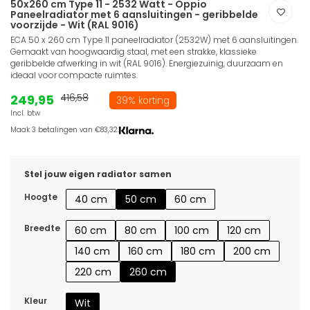
50x260 cm Type 11 - 2532 Watt - Oppio
Paneelradiator met 6 aansluitingen - geribbelde
voorzijde - Wit (RAL 9016)
ECA 50 x 260 cm Type 11 paneelradiator (2532W) met 6 aansluitingen.
Gemaakt van hoogwaardig staal, met een strakke, klassieke
geribbelde afwerking in wit (RAL 9016). Energiezuinig, duurzaam en
ideaal voor compacte ruimtes.
249,95
416,58
39% korting
Incl. btw
Maak 3 betalingen van €83,32.
Stel jouw eigen radiator samen
Hoogte
40 cm
50 cm
60 cm
Breedte
60 cm
80 cm
100 cm
120 cm
140 cm
160 cm
180 cm
200 cm
220 cm
260 cm
Kleur
Wit