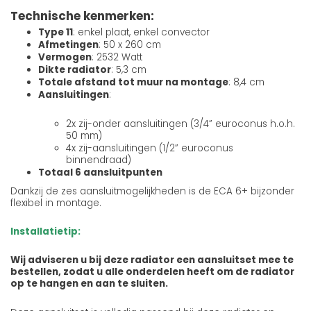
Technische kenmerken:
Type 11
: enkel plaat, enkel convector
Afmetingen
: 50 x 260 cm
Vermogen
: 2532 Watt
Dikte radiator
: 5,3 cm
Totale afstand tot muur na montage
: 8,4 cm
Aansluitingen
:
2x zij-onder aansluitingen (3/4” euroconus h.o.h.
50 mm)
4x zij-aansluitingen (1/2” euroconus
binnendraad)
Totaal 6 aansluitpunten
Dankzij de zes aansluitmogelijkheden is de ECA 6+ bijzonder
flexibel in montage.
Installatietip:
Wij adviseren u bij deze radiator een aansluitset mee te
bestellen, zodat u alle onderdelen heeft om de radiator
op te hangen en aan te sluiten.