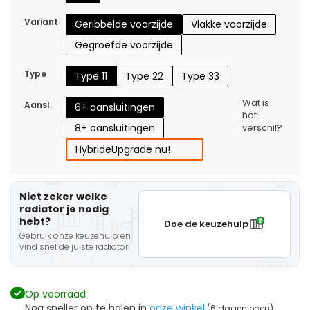
Variant
Geribbelde voorzijde
Vlakke voorzijde
Gegroefde voorzijde
Type
Type 11
Type 22
Type 33
Wat is
Aansl.
6+ aansluitingen
het
8+ aansluitingen
verschil?
Hybride
Upgrade nu!
Niet zeker welke
radiator je nodig
hebt?
Doe de keuzehulp
Gebruik onze keuzehulp en
vind snel de juiste radiator.
Op voorraad
Nog sneller op te halen in
onze winkel
(6 dagen open)