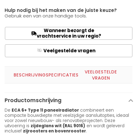
Hulp nodig bij het maken van de juiste keuze?
Gebruik een van onze handige tools.
Wanneer bezorgt de
vrachtservice in uw regio?
Veelgestelde vragen
Q
A
VEELGESTELDE
BESCHRIJVING
SPECIFICATIES
VRAGEN
Productomschrijving
De
ECA 6+ Type 11 paneelradiator
combineert een
compacte bouwdiepte met veelzijdige aansluitopties, ideaal
voor zowel nieuwbouw- als renovatieprojecten. Deze
uitvoering is
zijdeglans wit (RAL 9016)
en wordt geleverd
inclusief
zijroosters en bovenrooster
.