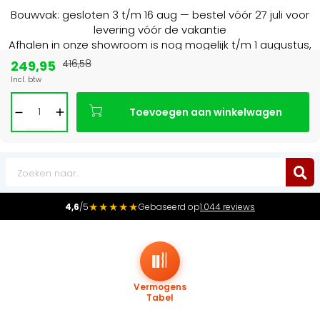
Bouwvak: gesloten 3 t/m 16 aug — bestel vóór 27 juli voor
levering vóór de vakantie
Afhalen in onze showroom is nog mogelijk t/m 1 augustus,
16:30 uur.
249,95
416,58
Incl. btw
Marktleider
in radiatoren in de Benelux
Toevoegen aan winkelwagen
0
★★★★★
4,6
/5
Gebaseerd op
1.044 reviews
Vermogens
Tabel