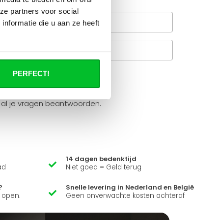
ze partners voor social
Wanneer bezorgt de
nformatie die u aan ze heeft
rachtservice in uw regio?
Veelgestelde vragen
A
PERFECT!
it product ?
 al je vragen beantwoorden.
14 dagen bedenktijd
ad
Niet goed = Geld terug
?
Snelle levering in Nederland en België
k open.
Geen onverwachte kosten achteraf