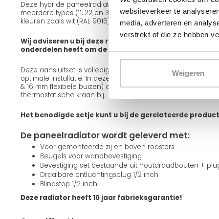
Deze hybride paneelradiator is leverbaar in verschillende ui
websiteverkeer te analyseren
meerdere types (11, 22 en 33), diverse frontafwerkingen zoals
kleuren zoals wit (RAL 9016) en zwart (RAL 9005).
media, adverteren en analys
verstrekt of die ze hebben v
Wij adviseren u bij deze radiator een aansluitset mee te
onderdelen heeft om de radiator op te hangen en aan te
Deze aansluitset is volledig passend bij deze radiator en g
Weigeren
optimale installatie. In deze set zitten alle onderdelen incl
& 16 mm flexibele buizen) om de radiator aan te sluiten. Teve
thermostatische kraan bij.
Het benodigde setje kunt u bij de gerelateerde produc
De paneelradiator wordt geleverd met:
Voor gemonteerde zij en boven roosters
Beugels voor wandbevestiging
Bevestiging set bestaande uit houtdraadbouten + pl
Draaibare ontluchtingsplug 1/2 inch
Blindstop 1/2 inch
Deze radiator heeft 10 jaar fabrieksgarantie!