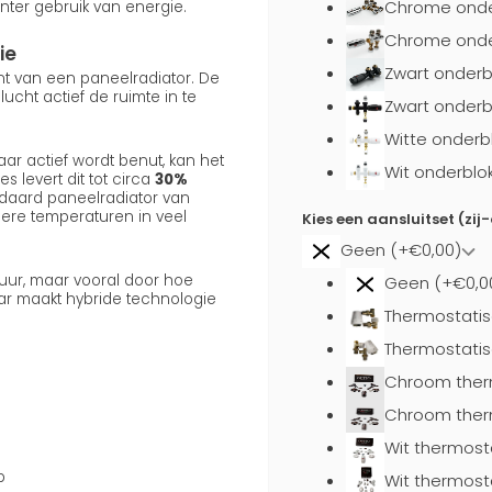
Chrome onde
nter gebruik van energie.
Chrome onder
ie
Zwart onderb
ent van een paneelradiator. De
cht actief de ruimte in te
Zwart onderb
Witte onderb
ar actief wordt benut, kan het
Wit onderblo
s levert dit tot circa
30%
daard paneelradiator van
gere temperaturen in veel
Kies een aansluitset (zij
Geen (+€0,00)
uur, maar vooral door hoe
Geen (+€0,0
aar maakt hybride technologie
Thermostatis
Thermostatis
Chroom ther
Chroom ther
Wit thermost
p
Wit thermost