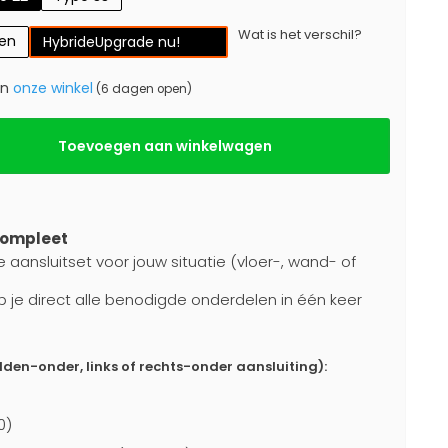
Wat is het verschil?
gen
Hybride
Upgrade nu!
in
onze winkel
(6 dagen open)
Toevoegen aan winkelwagen
compleet
e aansluitset voor jouw situatie (vloer-, wand- of
b je direct alle benodigde onderdelen in één keer
dden-onder, links of rechts-onder aansluiting):
0)