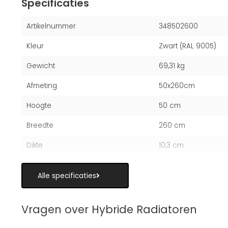
Specificaties
Artikelnummer
348502600
Kleur
Zwart (RAL 9005)
Gewicht
69,31 kg
Afmeting
50x260cm
Hoogte
50 cm
Breedte
260 cm
Dikte
10,3 cm
Alle specificaties
Vragen over Hybride Radiatoren