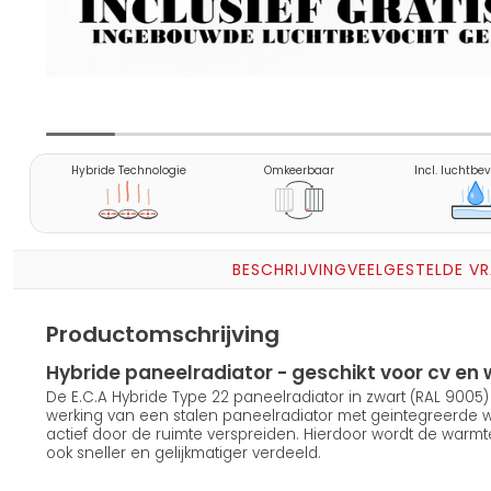
Hybride Technologie
Omkeerbaar
Incl. luchtbe
BESCHRIJVING
VEELGESTELDE V
Productomschrijving
Hybride paneelradiator - geschikt voor cv 
De E.C.A Hybride Type 22 paneelradiator in zwart (RAL 900
werking van een stalen paneelradiator met geintegreerde
actief door de ruimte verspreiden. Hierdoor wordt de warmt
ook sneller en gelijkmatiger verdeeld.