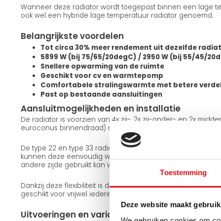
Wanneer deze radiator wordt toegepast binnen een lage te
ook wel een hybride lage temperatuur radiator genoemd.
Belangrijkste voordelen
Tot circa 30% meer rendement uit dezelfde radia
5899 W (bij 75/65/20degC) / 2950 W (bij 55/45/20
Snellere opwarming van de ruimte
Geschikt voor cv en warmtepomp
Comfortabele stralingswarmte met betere verde
Past op bestaande aansluitingen
Aansluitmogelijkheden en installatie
De radiator is voorzien van 4x zij-, 2x zij-onder- en 2x midd
euroconus binnendraad) met een standaard hartafstand a
De type 22 en type 33 radiatoren zijn omkeerbaar. Met de
kunnen deze eenvoudig worden gedraaid, waardoor dezelfd
andere zijde gebruikt kan worden. De type 11 uitvoering is n
Toestemming
Dankzij deze flexibiliteit is de radiator eenvoudig aan te sl
geschikt voor vrijwel iedere installatiesituatie.
Deze website maakt gebruik
Uitvoeringen en varianten
We gebruiken cookies om cont