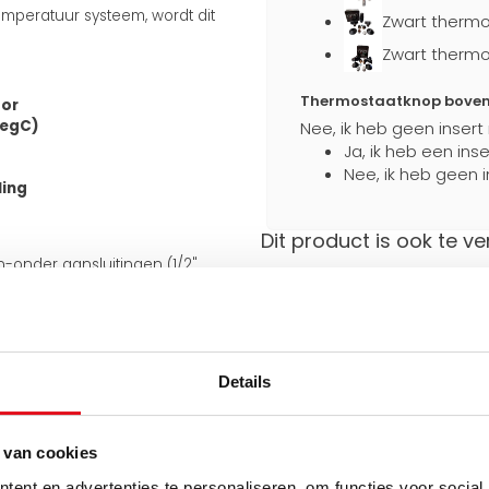
mperatuur systeem, wordt dit
Zwart thermo
Zwart thermo
Thermostaatknop boven a
tor
degC)
Nee, ik heb geen insert
Ja, ik heb een ins
Nee, ik heb geen i
ling
Dit product is ook te ve
en-onder aansluitingen (1/2"
an de onderkant van 50 mm.
Stevig verpakt
Extra bescherming
 meegeleverde J-consoles
e aansluiting ook aan de
tijdens transport
iet omkeerbaar.
Details
uiten op bestaande leidingen en
 van cookies
Hulp nodig bij het maken 
Gebruik een van onze handig
ent en advertenties te personaliseren, om functies voor social