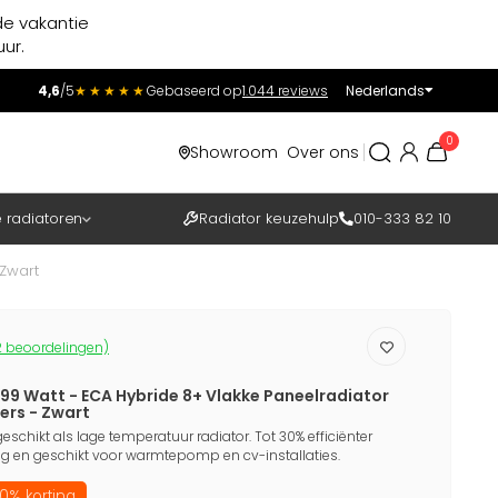
de vakantie
ur.
4,6
/5
★★★★★
Gebaseerd op
1.044 reviews
Nederlands
Incl.
Excl.
0
Showroom
Over ons
BTW
e radiatoren
Radiator keuzehulp
010-333 82 10
Zwart
 beoordelingen)
99 Watt - ECA Hybride 8+ Vlakke Paneelradiator
rs - Zwart
eschikt als lage temperatuur radiator. Tot 30% efficiënter
 en geschikt voor warmtepomp en cv-installaties.
0% korting