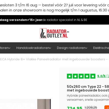
esloten 3 t/m 16 aug — bestel vóór 27 juli voor levering vóór 
halen in onze showroom is nog mogelijk t/m 1 augustus, 16:30 u
daag verzonden
15+ jaar
de radiator specialist in NL & BE
atoren
Handdoekradiatoren
Design radiatoren
Elektrisch
 ECA Hybride 8+ Vlakke Paneelradiator met ingebouwde boosters - 
5.0/5
(2
50x260 cm Type 22 - 58
met ingebouwde booste
Hybride paneelradiator, ook g
verwarmen, snelle opwarming
724,95
1.208,25
4