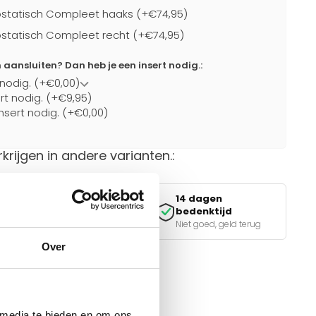
statisch Compleet haaks (+€74,95)
statisch Compleet recht (+€74,95)
ansluiten? Dan heb je een insert nodig.:
 nodig. (+€0,00)
ert nodig. (+€9,95)
nsert nodig. (+€0,00)
rkrijgen in andere varianten.:
14 dagen
Veilig betalen
bedenktijd
iDEAL, Klarna & meer
Niet goed, geld terug
Over
van de juiste keuze?
e tools.
 media te bieden en om ons