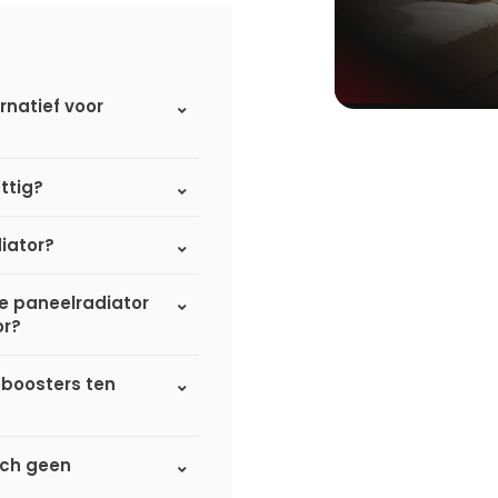
rnatief voor
ttig?
iator?
de paneelradiator
or?
eboosters ten
sch geen