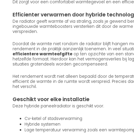
Dit zorgt voor een comfortabel warmtegevoel en een efficie
Efficienter verwarmen door hybride technolog
De radiator geeft warmte af via straling, zoals je gewend b
ingebouwde warmteboosters versterken dit door de warme lu
verspreiden.
Doordat de warmte niet rondom de radiator blijft hangen ma
rendement in de praktijk aanzienlijk toenemen. In veel situatie
efficientere warmteafgifte
op ten opzichte van een stan
hetzelfde formaat. Hierdoor kan het vermogensverlies bij la
situaties grotendeels worden gecompenseerd.
Het rendement wordt niet alleen bepaald door de temperat
efficient de warmte in de ruimte wordt verspreid. Precies d
het verschil.
Geschikt voor elke installatie
Deze hybride paneelradiator is geschikt voor:
Cv-ketel of stadsverwarming
Hybride systemen
Lage temperatuur verwarming zoals een warmtepom