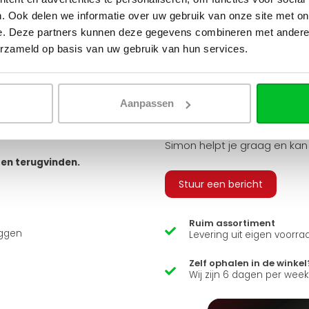
tvoeringen. Je hebt keuze uit
. Ook delen we informatie over uw gebruik van onze site met on
 geribbeld, vlak of gegroefd, en
e. Deze partners kunnen deze gegevens combineren met andere i
v
erzameld op basis van uw gebruik van hun services.
 bestellen, zodat u alle
 sluiten.
Q
arandeert u zo een snelle en
Aanpassen
usief adapters (15 mm cv buizen
ns zit er ook een luxe
Heb je een vraag over d
Simon helpt je graag en kan
ten terugvinden.
Stuur een bericht
Ruim assortiment
uggen
Levering uit eigen voorra
Zelf ophalen in de winkel
Wij zijn 6 dagen per wee