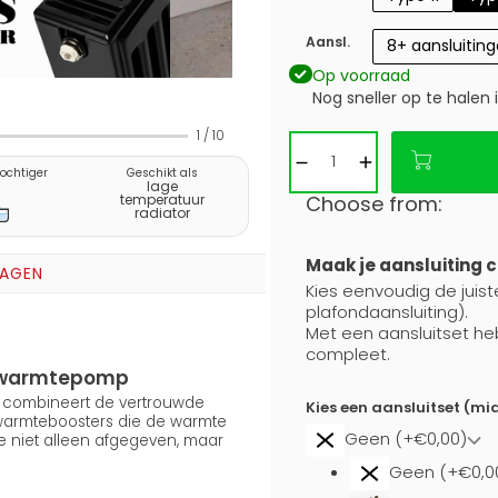
Aansl.
8+ aansluitin
Op voorraad
Nog sneller op te halen 
1
/
10
vochtiger
Geschikt als
lage
Choose from:
temperatuur
radiator
Maak je aansluiting 
RAGEN
Kies eenvoudig de juist
plafondaansluiting).
Met een aansluitset he
compleet.
en warmtepomp
5) combineert de vertrouwde
Kies een aansluitset (mi
 warmteboosters die de warmte
Geen (+€0,00)
e niet alleen afgegeven, maar
Geen (+€0,0