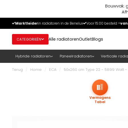
Bouwvak: g
Af
Marktleider
in radiatoren in de Benelux
Voor 15:00 besteld =
van
Alle radiatoren
Outlet
Blogs
CATEGORIEËN
Hybride radiatoren
Paneelradiatoren
Verticale radi
Terug
/
Home
/
ECA
/
50x260 cm Type 22 - 5899 Watt -
Vermogens
Tabel