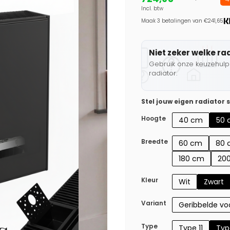
Incl. btw
Maak 3 betalingen van €241,65.
Niet zeker welke ra
Gebruik onze keuzehulp 
radiator.
Stel jouw eigen radiator
Hoogte
40 cm
50 
Breedte
60 cm
80 
180 cm
20
Kleur
Wit
Zwart
Variant
Geribbelde voo
Type
Type 11
Typ