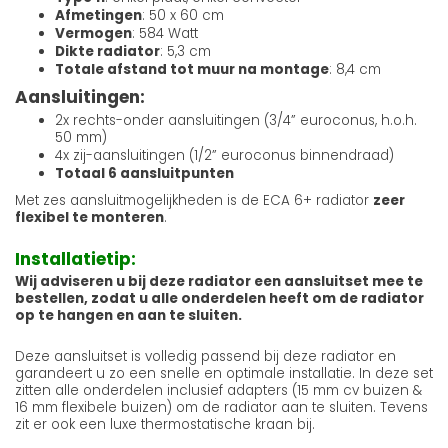
Afmetingen
: 50 x 60 cm
Vermogen
: 584 Watt
Dikte radiator
: 5,3 cm
Totale afstand tot muur na montage
: 8,4 cm
Aansluitingen:
2x rechts-onder aansluitingen (3/4” euroconus, h.o.h.
50 mm)
4x zij-aansluitingen (1/2” euroconus binnendraad)
Totaal 6 aansluitpunten
Met zes aansluitmogelijkheden is de ECA 6+ radiator
zeer
flexibel te monteren
.
Installatietip:
Wij adviseren u bij deze radiator een aansluitset mee te
bestellen, zodat u alle onderdelen heeft om de radiator
op te hangen en aan te sluiten.
Deze aansluitset is volledig passend bij deze radiator en
garandeert u zo een snelle en optimale installatie. In deze set
zitten alle onderdelen inclusief adapters (15 mm cv buizen &
16 mm flexibele buizen) om de radiator aan te sluiten. Tevens
zit er ook een luxe thermostatische kraan bij.