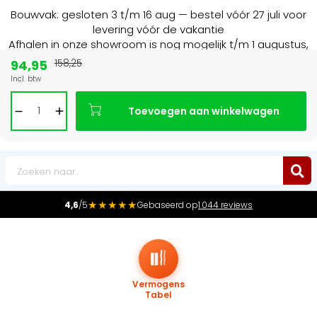
Bouwvak: gesloten 3 t/m 16 aug — bestel vóór 27 juli voor
levering vóór de vakantie
Afhalen in onze showroom is nog mogelijk t/m 1 augustus,
16:30 uur.
94,95
158,25
Incl. btw
Marktleider
in radiatoren in de Benelux
Toevoegen aan winkelwagen
0
★★★★★
4,6
/5
Gebaseerd op
1.044 reviews
Vermogens
Tabel