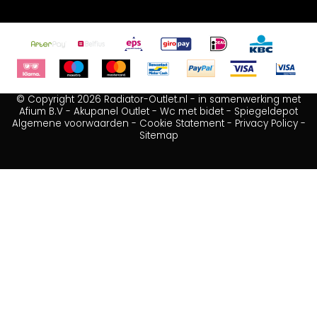
© Copyright 2026 Radiator-Outlet.nl - in samenwerking met
Afium B.V
-
Akupanel Outlet
-
Wc met bidet
-
Spiegeldepot
Algemene voorwaarden
-
Cookie Statement
-
Privacy Policy
-
Sitemap