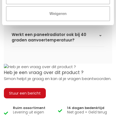
Kan ik alle radiatoren op de website
Weigeren
toepassen in combinatie met
stadsverwarming?
Werkt een paneelradiator ook bij 40
graden aanvoertemperatuur?
Heb je een vraag over dit product ?
Simon helpt je graag en kan al je vragen beantwoorden.
Stuur een bericht
Ruim assortiment
14 dagen bedenktijd
Levering uit eigen
Niet goed = Geld terug