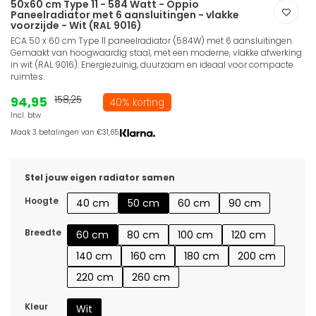
50x60 cm Type 11 - 584 Watt - Oppio
Paneelradiator met 6 aansluitingen - vlakke
voorzijde - Wit (RAL 9016)
ECA 50 x 60 cm Type 11 paneelradiator (584W) met 6 aansluitingen.
Gemaakt van hoogwaardig staal, met een moderne, vlakke afwerking
in wit (RAL 9016). Energiezuinig, duurzaam en ideaal voor compacte
ruimtes.
94,95
158,25
40% korting
Incl. btw
Maak 3 betalingen van €31,65.
Stel jouw eigen radiator samen
Hoogte
40 cm
50 cm
60 cm
90 cm
Breedte
60 cm
80 cm
100 cm
120 cm
140 cm
160 cm
180 cm
200 cm
220 cm
260 cm
Kleur
Wit