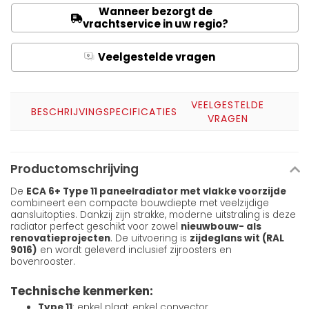
Wanneer bezorgt de
vrachtservice in uw regio?
Veelgestelde vragen
Q
A
VEELGESTELDE
BESCHRIJVING
SPECIFICATIES
VRAGEN
Productomschrijving
De
ECA 6+ Type 11 paneelradiator met vlakke voorzijde
combineert een compacte bouwdiepte met veelzijdige
aansluitopties. Dankzij zijn strakke, moderne uitstraling is deze
radiator perfect geschikt voor zowel
nieuwbouw- als
renovatieprojecten
. De uitvoering is
zijdeglans wit (RAL
9016)
en wordt geleverd inclusief zijroosters en
bovenrooster.
Technische kenmerken:
Type 11
: enkel plaat, enkel convector