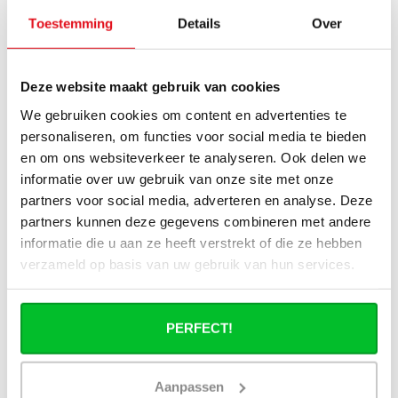
maken?
Toestemming
Details
Over
Haakse of rechte aansluitset, welke heb
ik nodig?
Deze website maakt gebruik van cookies
We gebruiken cookies om content en advertenties te
Kan ik mijn Smart thermostaatknop
aansluiten op de paneelradiatoren van
personaliseren, om functies voor social media te bieden
Radiator-Outlet?
en om ons websiteverkeer te analyseren. Ook delen we
informatie over uw gebruik van onze site met onze
Hoe bereken in de benodigde capaciteit
partners voor social media, adverteren en analyse. Deze
voor mijn ruimte?
partners kunnen deze gegevens combineren met andere
informatie die u aan ze heeft verstrekt of die ze hebben
verzameld op basis van uw gebruik van hun services.
Wat is de levertijd van een
paneelradiator en wanneer ontvang ik
deze als ik een bestelling plaats?
PERFECT!
Ik heb een (hybride) warmtepomp
installatie, kan ik alle radiatoren
gebruiken uit de website?
Aanpassen