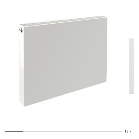
1
/
7