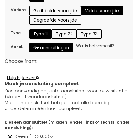
Variant
Geribbelde voorzijde
Vlakke voorzijde
Gegroefde voorzijde
Type
Type 11
Type 22
Type 33
Wat is het verschil?
Aansl.
6+ aansluitingen
Choose from:
Hulp bij kiezen
Maak je aansluiting compleet
Kies eenvoudig de juiste aansluitset voor jouw situatie
(vloer- of wandaansluiting).
Met een aansluitset heb je direct alle benodigde
onderdelen in één keer compleet.
Kies een aansluitset (midden-onder, links of rechts-onder
aansluiting):
Geen (+€0,00)