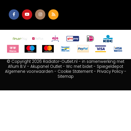
© Copyright 2026 Radiator-Outlet.nl - in samenwerking met
Afium B.V
-
Akupanel Outlet
-
Wc met bidet
-
Spiegeldepot
Algemene voorwaarden
-
Cookie Statement
-
Privacy Policy
-
Sitemap