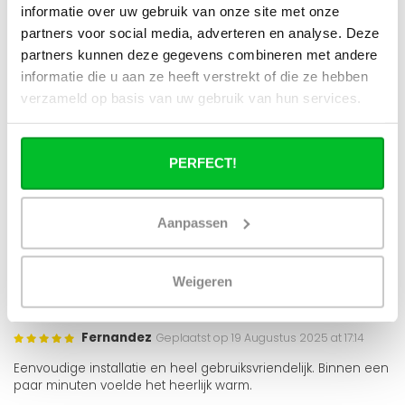
informatie over uw gebruik van onze site met onze
Julien
Geplaatst op 24 September 2025 at 17:33
partners voor social media, adverteren en analyse. Deze
partners kunnen deze gegevens combineren met andere
Hij werkt bijna geluidloos en het energieverbruik is verrassend
informatie die u aan ze heeft verstrekt of die ze hebben
laag, zeker vergeleken met oudere modellen.
verzameld op basis van uw gebruik van hun services.
Carlos
Geplaatst op 4 September 2025 at 11:51
PERFECT!
Eenvoudig te installeren en de bediening is duidelijk. Mooie
witte afwerking, oogt modern.
Aanpassen
Holm
Geplaatst op 28 Augustus 2025 at 10:19
Eenvoudig te installeren en heel gebruiksvriendelijk. Ideaal als
Weigeren
bijverwarming.
Fernandez
Geplaatst op 19 Augustus 2025 at 17:14
Eenvoudige installatie en heel gebruiksvriendelijk. Binnen een
paar minuten voelde het heerlijk warm.