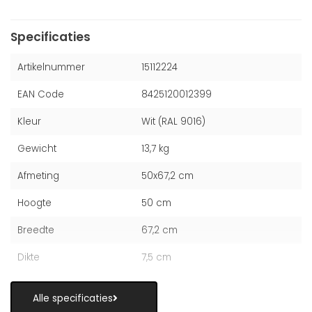
Specificaties
Artikelnummer
15112224
EAN Code
8425120012399
Kleur
Wit (RAL 9016)
Gewicht
13,7 kg
Afmeting
50x67,2 cm
Hoogte
50 cm
Breedte
67,2 cm
Dikte
7,5 cm
Alle specificaties