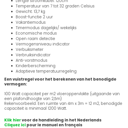
Lengte stroomkabel: 120cm
Temperatuur van 7 tot 32 graden Celsius
Gewicht: 13,7 kg
Boost-functie 2 uur
Vakantiemodus
Timermodus dagelijks/ wekelijks
Economische modus
Open raam detectie
Vermogensniveau indicator
Verbuiksmeter
Verbruiksindicator
Anti-vorstmodus
Kinderberscherming
Adaptieve temperatuurregeling
Een vuistregel voor het berekenen van het benodigde
vermogen:
100 Watt capaciteit per m2 vloeroppervlakte (uitgaande van
een plafondhoogte van 2,5m)
Rekenvoorbeeld: Een ruimte van 4m x 3m = 12 m2, benodigde
capaciteit is minimaal 1200 Watt.
Klik hier
voor de handleiding in het Nederlands
Cliquez ici
pour le manuel en français