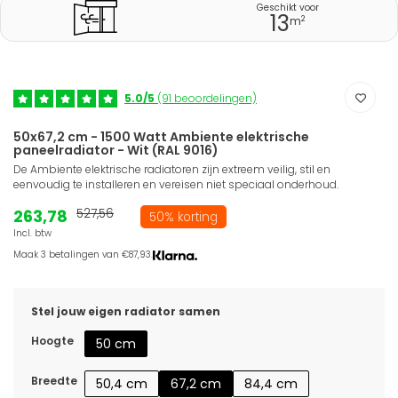
Geschikt voor
13
2
m
5.0/5
(91 beoordelingen)
50x67,2 cm - 1500 Watt Ambiente elektrische
paneelradiator - Wit (RAL 9016)
De Ambiente elektrische radiatoren zijn extreem veilig, stil en
eenvoudig te installeren en vereisen niet speciaal onderhoud.
263,78
527,56
50% korting
Incl. btw
Maak 3 betalingen van €87,93.
Stel jouw eigen radiator samen
Hoogte
50 cm
Breedte
50,4 cm
67,2 cm
84,4 cm