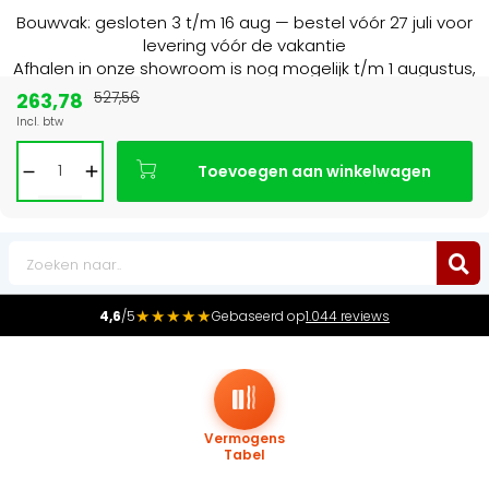
Bouwvak: gesloten 3 t/m 16 aug — bestel vóór 27 juli voor
levering vóór de vakantie
Afhalen in onze showroom is nog mogelijk t/m 1 augustus,
16:30 uur.
263,78
527,56
Incl. btw
de radiator specialist in NL & BE
Marktle
Toevoegen aan winkelwagen
0
★★★★★
4,6
/5
Gebaseerd op
1.044 reviews
Vermogens
Tabel