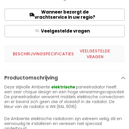
Wanneer bezorgt de
vrachtservice in uw regio?
Veelgestelde vragen
Q
A
VEELGESTELDE
BESCHRIJVING
SPECIFICATIES
VRAGEN
Productomschrijving
Deze stijlvolle Ambiente
elektrische
paneelradiator heeft
een zeer chique design en een hoge verwarmingscapaciteit.
De paneelradiator verwarmt middels elektrische convectoren
en er bevind zich geen olie of vloeistof in de radiator. De
kleur van de radiator is Wit (RAL 9016).
De Ambiente elektrische radiatoren zijn extreem veilig, stil en
eenvoudig te installeren en vereisen niet speciaal
onderhoud.