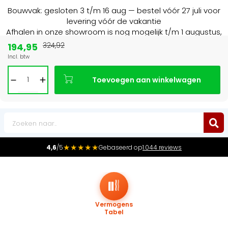
Bouwvak: gesloten 3 t/m 16 aug — bestel vóór 27 juli voor
levering vóór de vakantie
Afhalen in onze showroom is nog mogelijk t/m 1 augustus,
16:30 uur.
194,95
324,92
Incl. btw
Marktleider
in radiatoren in de Benelux
Toevoegen aan winkelwagen
0
★★★★★
4,6
/5
Gebaseerd op
1.044 reviews
Vermogens
Tabel