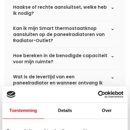
Haakse of rechte aansluitset, welke heb
ik nodig?
Kan ik mijn Smart thermostaatknop
aansluiten op de paneelradiatoren van
Radiator-Outlet?
Hoe bereken in de benodigde capaciteit
voor mijn ruimte?
Wat is de levertijd van een
paneelradiator en wanneer ontvang ik
deze als ik een bestelling plaats?
Ik heb een (hybride) warmtepomp
installatie, kan ik alle radiatoren
Toestemming
Details
Over
gebruiken uit de website?