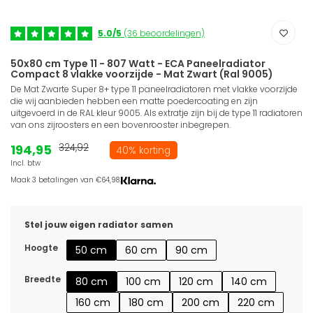
5.0/5
(36 beoordelingen)
50x80 cm Type 11 - 807 Watt - ECA Paneelradiator
Compact 8 vlakke voorzijde - Mat Zwart (Ral 9005)
De Mat Zwarte Super 8+ type 11 paneelradiatoren met vlakke voorzijde
die wij aanbieden hebben een matte poedercoating en zijn
uitgevoerd in de RAL kleur 9005. Als extratje zijn bij de type 11 radiatoren
van ons zijroosters en een bovenrooster inbegrepen.
194,95
324,92
40% korting
Incl. btw
Maak 3 betalingen van €64,98.
Stel jouw eigen radiator samen
Hoogte
50 cm
60 cm
90 cm
Breedte
80 cm
100 cm
120 cm
140 cm
160 cm
180 cm
200 cm
220 cm