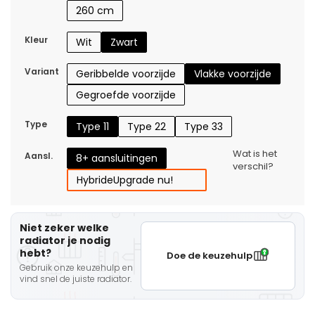
260 cm
Kleur
Wit
Zwart
Variant
Geribbelde voorzijde
Vlakke voorzijde
Gegroefde voorzijde
Type
Type 11
Type 22
Type 33
Wat is het
Aansl.
8+ aansluitingen
verschil?
Hybride
Upgrade nu!
Niet zeker welke
radiator je nodig
hebt?
Doe de keuzehulp
Gebruik onze keuzehulp en
vind snel de juiste radiator.