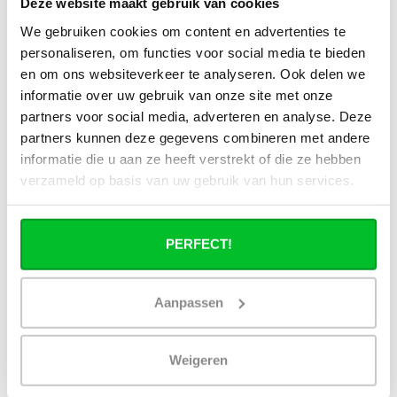
Kan ik alle radiatoren op de website
Deze website maakt gebruik van cookies
toepassen in combinatie met
We gebruiken cookies om content en advertenties te
stadsverwarming?
personaliseren, om functies voor social media te bieden
en om ons websiteverkeer te analyseren. Ook delen we
Werkt een paneelradiator ook bij 40
informatie over uw gebruik van onze site met onze
graden aanvoertemperatuur?
partners voor social media, adverteren en analyse. Deze
partners kunnen deze gegevens combineren met andere
informatie die u aan ze heeft verstrekt of die ze hebben
verzameld op basis van uw gebruik van hun services.
Heb je een vraag over dit product ?
Simon helpt je graag en kan al je vragen beantwoorden.
PERFECT!
Stuur een bericht
Aanpassen
Ruim assortiment
14 dagen bedenktijd
Levering uit eigen
Niet goed = Geld terug
Weigeren
voorraad