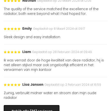
Nathan
Geplaatst op 20 Maart 2024 at 12:05
The quality of the service matched the excellence of the
radiator; both were beyond what I had hoped for.
Emily
Geplaatst op 8 Maart 2024 at 09:17
Sleek design and easy installation
Liam
Geplaatst op 28 Februari 2024 at 09:49
Ik was verrast door de hoge kwaliteit van deze radiator; hij is
niet alleen stijlvol maar ook ongelooflijk efficiënt in het
verwarmen van mijn kantoor
Lisa Jansen
Geplaatst op 2 Februari 2024 at 16:59
Zuinig, verbruikt midner water en stroom dan mijn oude
radiator