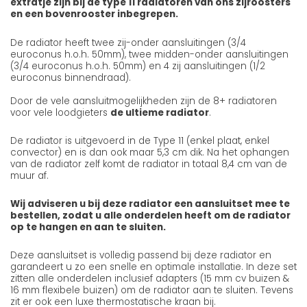
extratje zijn bij de type 11 radiatoren van ons zijroosters
en een bovenrooster inbegrepen.
De radiator heeft twee zij-onder aansluitingen (3/4
euroconus h.o.h. 50mm), twee midden-onder aansluitingen
(3/4 euroconus h.o.h. 50mm) en 4 zij aansluitingen (1/2
euroconus binnendraad).
Door de vele aansluitmogelijkheden zijn de 8+ radiatoren
voor vele loodgieters
de ultieme radiator
.
De radiator is uitgevoerd in de Type 11 (enkel plaat, enkel
convector) en is dan ook maar 5,3 cm dik. Na het ophangen
van de radiator zelf komt de radiator in totaal 8,4 cm van de
muur af.
Wij adviseren u bij deze radiator een aansluitset mee te
bestellen, zodat u alle onderdelen heeft om de radiator
op te hangen en aan te sluiten.
Deze aansluitset is volledig passend bij deze radiator en
garandeert u zo een snelle en optimale installatie. In deze set
zitten alle onderdelen inclusief adapters (15 mm cv buizen &
16 mm flexibele buizen) om de radiator aan te sluiten. Tevens
zit er ook een luxe thermostatische kraan bij.