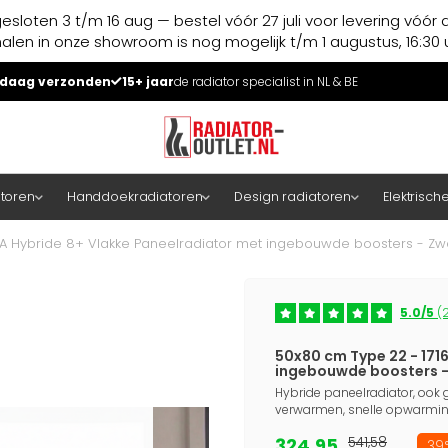
esloten 3 t/m 16 aug — bestel vóór 27 juli voor levering vóór 
halen in onze showroom is nog mogelijk t/m 1 augustus, 16:30 u
daag verzonden
15+ jaar
de radiator specialist in NL & BE
atoren
Handdoekradiatoren
Design radiatoren
Elektrisch
CA Hybride 8+ Vlakke Paneelradiator met ingebouwde boosters - Zw
5.0/5
(2
50x80 cm Type 22 - 171
ingebouwde boosters -
Hybride paneelradiator, ook g
verwarmen, snelle opwarming
324,95
541,58
39%