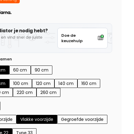
diator je nodig hebt?
Doe de
en vind snel de juiste
keuzehulp
 samen
cm
60 cm
90 cm
cm
100 cm
120 cm
140 cm
160 cm
0 cm
220 cm
260 cm
rzijde
Vlakke voorzijde
Gegroefde voorzijde
e 22
Type 33