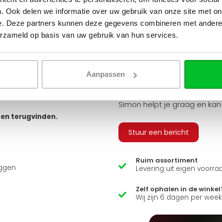
tvoeringen. Je hebt keuze uit
. Ook delen we informatie over uw gebruik van onze site met on
 geribbeld, vlak of gegroefd, en
e. Deze partners kunnen deze gegevens combineren met andere i
v
erzameld op basis van uw gebruik van hun services.
 bestellen, zodat u alle
 sluiten.
Q
arandeert u zo een snelle en
Aanpassen
usief adapters (15 mm cv buizen
ns zit er ook een luxe
Heb je een vraag over d
Simon helpt je graag en kan
ten terugvinden.
Stuur een bericht
Ruim assortiment
uggen
Levering uit eigen voorra
Zelf ophalen in de winkel
Wij zijn 6 dagen per wee