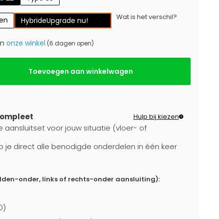
Wat is het verschil?
gen
Hybride
Upgrade nu!
in
onze winkel
(6 dagen open)
Toevoegen aan winkelwagen
compleet
Hulp bij kiezen
 aansluitset voor jouw situatie (vloer- of
b je direct alle benodigde onderdelen in één keer
dden-onder, links of rechts-onder aansluiting):
0)