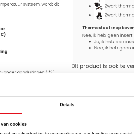
mperatuur systeem, wordt dit
Zwart thermo
Zwart thermo
Thermostaatknop boven a
tor
gC)
Nee, ik heb geen insert
Ja, ik heb een ins
Nee, ik heb geen i
ling
Dit product is ook te ve
en-onder aansluitingen (1/2"
an de onderkant van 50 mm.
Stevig verpakt
Extra bescherming
 meegeleverde J-consoles
e aansluiting ook aan de
tijdens transport
iet omkeerbaar.
Details
uiten op bestaande leidingen en
 van cookies
Hulp nodig bij het maken 
Gebruik een van onze handig
ent en advertenties te personaliseren, om functies voor social