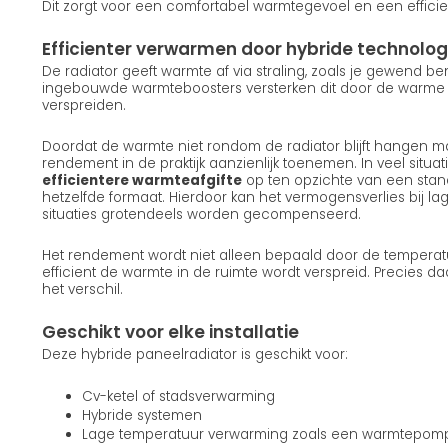
Dit zorgt voor een comfortabel warmtegevoel en een efficie
Efficienter verwarmen door hybride technolog
De radiator geeft warmte af via straling, zoals je gewend b
ingebouwde warmteboosters versterken dit door de warme lu
verspreiden.
Doordat de warmte niet rondom de radiator blijft hangen ma
rendement in de praktijk aanzienlijk toenemen. In veel situatie
efficientere warmteafgifte
op ten opzichte van een stan
hetzelfde formaat. Hierdoor kan het vermogensverlies bij la
situaties grotendeels worden gecompenseerd.
Het rendement wordt niet alleen bepaald door de temperat
efficient de warmte in de ruimte wordt verspreid. Precies d
het verschil.
Geschikt voor elke installatie
Deze hybride paneelradiator is geschikt voor:
Cv-ketel of stadsverwarming
Hybride systemen
Lage temperatuur verwarming zoals een warmtepom