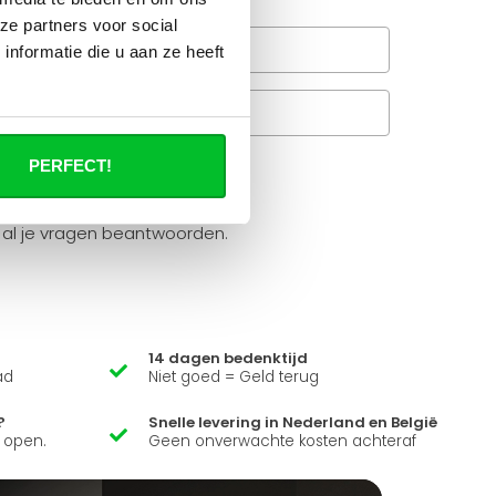
ze partners voor social
Wanneer bezorgt de
nformatie die u aan ze heeft
rachtservice in uw regio?
Veelgestelde vragen
A
PERFECT!
it product ?
 al je vragen beantwoorden.
14 dagen bedenktijd
ad
Niet goed = Geld terug
?
Snelle levering in Nederland en België
k open.
Geen onverwachte kosten achteraf