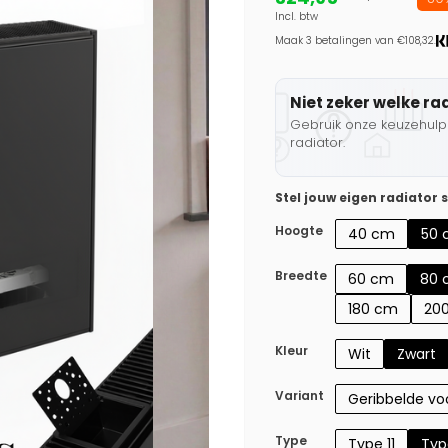
Incl. btw
Maak 3 betalingen van €108,32.
Niet zeker welke ra
Gebruik onze keuzehulp 
radiator.
Stel jouw eigen radiator
Hoogte
40 cm
50 
Breedte
60 cm
80 
180 cm
20
Kleur
Wit
Zwart
Variant
Geribbelde voo
Type
Type 11
Typ