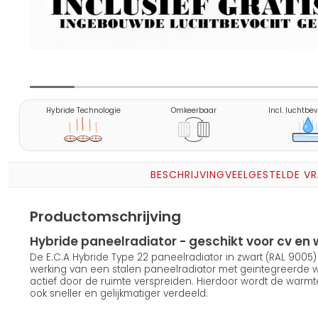
Hybride Technologie
Omkeerbaar
Incl. luchtbe
BESCHRIJVING
VEELGESTELDE V
Productomschrijving
Hybride paneelradiator - geschikt voor cv 
De E.C.A Hybride Type 22 paneelradiator in zwart (RAL 900
werking van een stalen paneelradiator met geintegreerde
actief door de ruimte verspreiden. Hierdoor wordt de warmt
ook sneller en gelijkmatiger verdeeld.