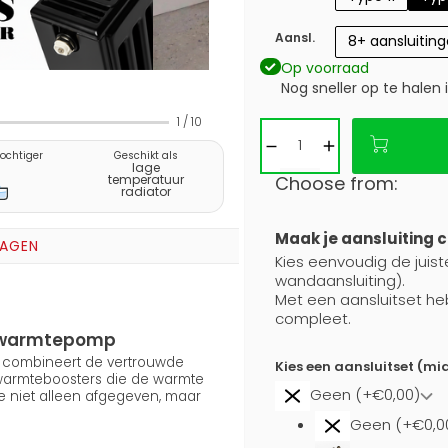
Aansl.
8+ aansluitin
Op voorraad
Nog sneller op te halen 
1
/
10
vochtiger
Geschikt als
lage
Choose from:
temperatuur
radiator
Maak je aansluiting 
RAGEN
Kies eenvoudig de juiste
wandaansluiting).
Met een aansluitset he
compleet.
en warmtepomp
5) combineert de vertrouwde
Kies een aansluitset (mi
 warmteboosters die de warmte
Geen (+€0,00)
e niet alleen afgegeven, maar
Geen (+€0,0