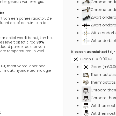
Chrome onde
nter gebruik van energie.
Chrome onder
ie
Zwart onderb
ent van een paneelradiator. De
cht actief de ruimte in te
Zwart onderb
Witte onderb
ar actief wordt benut, kan het
Wit onderblo
s levert dit tot circa
30%
daard paneelradiator van
gere temperaturen in veel
Kies een aansluitset (zij
Geen (+€0,00)
uur, maar vooral door hoe
Geen (+€0,0
aar maakt hybride technologie
Thermostatis
Thermostatis
Chroom ther
Chroom ther
Wit thermost
p
Wit thermost