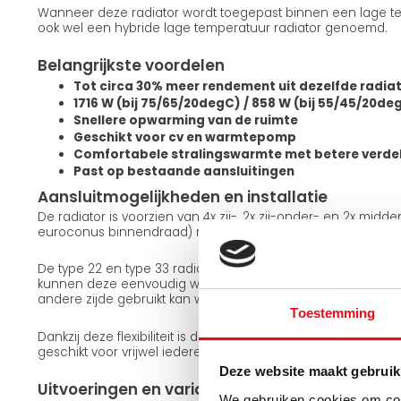
Wanneer deze radiator wordt toegepast binnen een lage te
ook wel een hybride lage temperatuur radiator genoemd.
Belangrijkste voordelen
Tot circa 30% meer rendement uit dezelfde radia
1716 W (bij 75/65/20degC) / 858 W (bij 55/45/20de
Snellere opwarming van de ruimte
Geschikt voor cv en warmtepomp
Comfortabele stralingswarmte met betere verde
Past op bestaande aansluitingen
Aansluitmogelijkheden en installatie
De radiator is voorzien van 4x zij-, 2x zij-onder- en 2x midd
euroconus binnendraad) met een standaard hartafstand a
De type 22 en type 33 radiatoren zijn omkeerbaar. Met de
kunnen deze eenvoudig worden gedraaid, waardoor dezelfd
andere zijde gebruikt kan worden. De type 11 uitvoering is n
Toestemming
Dankzij deze flexibiliteit is de radiator eenvoudig aan te sl
geschikt voor vrijwel iedere installatiesituatie.
Deze website maakt gebruik
Uitvoeringen en varianten
We gebruiken cookies om cont