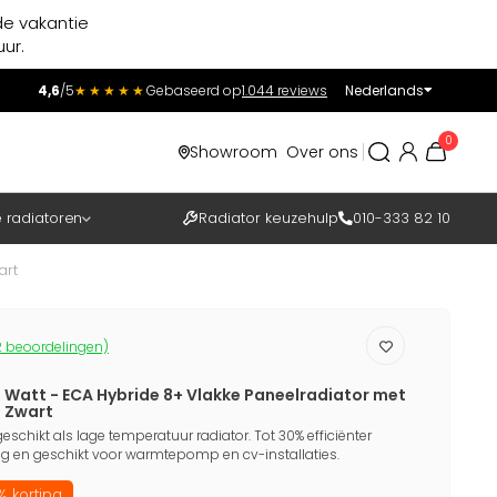
de vakantie
ur.
4,6
/5
★★★★★
Gebaseerd op
1.044 reviews
Nederlands
Incl.
Excl.
0
Showroom
Over ons
BTW
e radiatoren
Radiator keuzehulp
010-333 82 10
art
 beoordelingen)
6 Watt - ECA Hybride 8+ Vlakke Paneelradiator met
 Zwart
eschikt als lage temperatuur radiator. Tot 30% efficiënter
 en geschikt voor warmtepomp en cv-installaties.
 korting