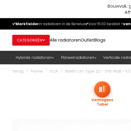
Bouwvak: g
Af
Marktleider
in radiatoren in de Benelux
Voor 15:00 besteld =
van
Alle radiatoren
Outlet
Blogs
CATEGORIEËN
Hybride radiatoren
Paneelradiatoren
Verticale radi
Terug
/
Home
/
ECA
/
50x80 cm Type 22 - 1716 Watt - E
Vermogens
Tabel