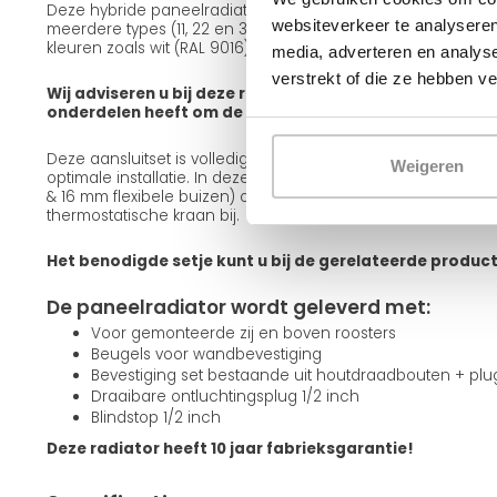
Deze hybride paneelradiator is leverbaar in verschillende ui
websiteverkeer te analyseren
meerdere types (11, 22 en 33), diverse frontafwerkingen zoals
kleuren zoals wit (RAL 9016) en zwart (RAL 9005).
media, adverteren en analys
verstrekt of die ze hebben v
Wij adviseren u bij deze radiator een aansluitset mee te
onderdelen heeft om de radiator op te hangen en aan te
Deze aansluitset is volledig passend bij deze radiator en g
Weigeren
optimale installatie. In deze set zitten alle onderdelen incl
& 16 mm flexibele buizen) om de radiator aan te sluiten. Teve
thermostatische kraan bij.
Het benodigde setje kunt u bij de gerelateerde produc
De paneelradiator wordt geleverd met:
Voor gemonteerde zij en boven roosters
Beugels voor wandbevestiging
Bevestiging set bestaande uit houtdraadbouten + pl
Draaibare ontluchtingsplug 1/2 inch
Blindstop 1/2 inch
Deze radiator heeft 10 jaar fabrieksgarantie!