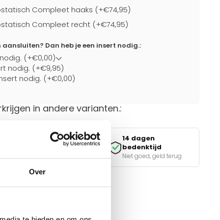
statisch Compleet haaks (+€74,95)
statisch Compleet recht (+€74,95)
ansluiten? Dan heb je een insert nodig.:
 nodig. (+€0,00)
ert nodig. (+€9,95)
nsert nodig. (+€0,00)
rkrijgen in andere varianten.:
14 dagen
Veilig betalen
bedenktijd
iDEAL, Klarna & meer
Niet goed, geld terug
Over
van de juiste keuze?
e tools.
 media te bieden en om ons