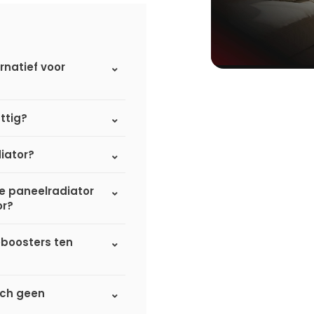
rnatief voor
ttig?
iator?
de paneelradiator
or?
eboosters ten
sch geen