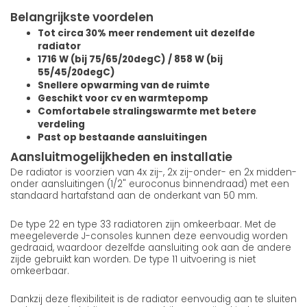
Belangrijkste voordelen
Tot circa 30% meer rendement uit dezelfde
radiator
1716 W (bij 75/65/20degC) / 858 W (bij
55/45/20degC)
Snellere opwarming van de ruimte
Geschikt voor cv en warmtepomp
Comfortabele stralingswarmte met betere
verdeling
Past op bestaande aansluitingen
Aansluitmogelijkheden en installatie
De radiator is voorzien van 4x zij-, 2x zij-onder- en 2x midden-
onder aansluitingen (1/2" euroconus binnendraad) met een
standaard hartafstand aan de onderkant van 50 mm.
De type 22 en type 33 radiatoren zijn omkeerbaar. Met de
meegeleverde J-consoles kunnen deze eenvoudig worden
gedraaid, waardoor dezelfde aansluiting ook aan de andere
zijde gebruikt kan worden. De type 11 uitvoering is niet
omkeerbaar.
Dankzij deze flexibiliteit is de radiator eenvoudig aan te sluiten