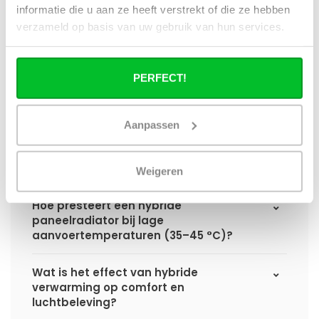
informatie die u aan ze heeft verstrekt of die ze hebben
Hoe verschilt de warmteafgifte van een
verzameld op basis van uw gebruik van hun services.
hybride paneelradiator ten opzichte van
een standaard paneelradiator?
PERFECT!
Wat is het voordeel van geïntegreerde
warmteboosters ten opzichte van losse
radiatorventilatoren?
Aanpassen
Waarom is een hybride paneelradiator
technisch geen convector?
Weigeren
Hoe presteert een hybride
paneelradiator bij lage
aanvoertemperaturen (35–45 °C)?
Wat is het effect van hybride
verwarming op comfort en
luchtbeleving?