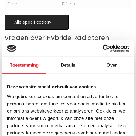
Dikte
10,3 cm
Alle specificaties
Vragen over Hybride Radiatoren
Toestemming
Details
Over
Is een hybride paneelradiator geschikt
als alternatief voor vloerverwarming?
Deze website maakt gebruik van cookies
We gebruiken cookies om content en advertenties te
Wanneer zijn de warmteboosters het
personaliseren, om functies voor social media te bieden
meest nuttig?
en om ons websiteverkeer te analyseren. Ook delen we
informatie over uw gebruik van onze site met onze
Wat is technisch gezien een hybride
partners voor social media, adverteren en analyse. Deze
paneelradiator?
partners kunnen deze gegevens combineren met andere