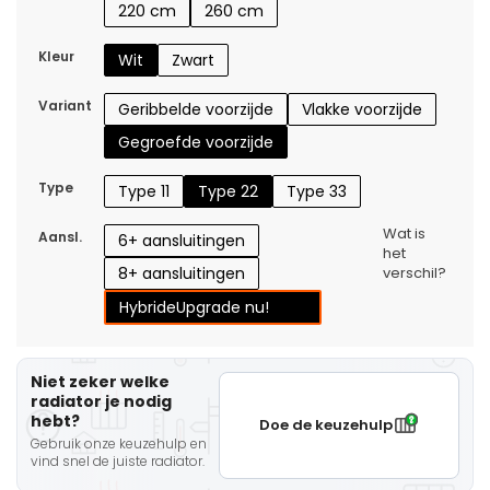
220 cm
260 cm
Kleur
Wit
Zwart
Variant
Geribbelde voorzijde
Vlakke voorzijde
Gegroefde voorzijde
Type
Type 11
Type 22
Type 33
Wat is
Aansl.
6+ aansluitingen
het
8+ aansluitingen
verschil?
Hybride
Upgrade nu!
Niet zeker welke
radiator je nodig
hebt?
Doe de keuzehulp
Gebruik onze keuzehulp en
vind snel de juiste radiator.