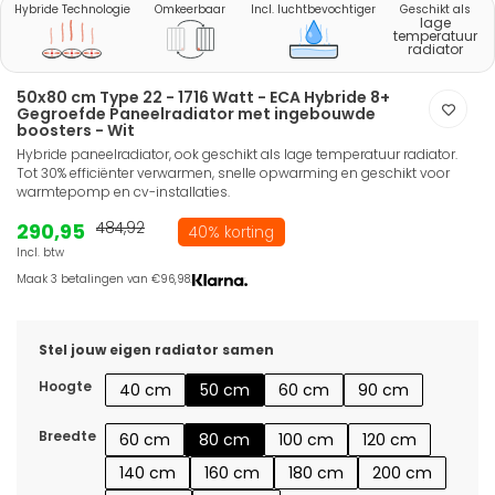
Hybride Technologie
Omkeerbaar
Incl. luchtbevochtiger
Geschikt als
lage
temperatuur
radiator
50x80 cm Type 22 - 1716 Watt - ECA Hybride 8+
Gegroefde Paneelradiator met ingebouwde
boosters - Wit
Hybride paneelradiator, ook geschikt als lage temperatuur radiator.
Tot 30% efficiënter verwarmen, snelle opwarming en geschikt voor
warmtepomp en cv-installaties.
290,95
484,92
40% korting
Incl. btw
Maak 3 betalingen van €96,98.
Stel jouw eigen radiator samen
Hoogte
40 cm
50 cm
60 cm
90 cm
Breedte
60 cm
80 cm
100 cm
120 cm
140 cm
160 cm
180 cm
200 cm