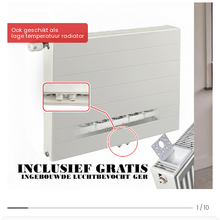
Ook geschikt als
lage temperatuur radiator
1
/
10