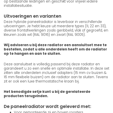
op bestaande leidingen en geschikt voor vrijwel iedere
installatiesituatie.
Uitvoeringen en varianten
Deze hybride paneelradiator is leverbaar in verschillende
uitvoeringen. Je hebt keuze uit meerdere types (11, 22 en 33),
diverse frontafwerkingen zoals geribbeld, vlak of gegroefd, en
kleuren zoals wit (RAL 9016) en zwart (RAL 9005).
Wij adviseren u bij deze radiator een aansluitset mee te
bestellen, zodat u alle onderdelen heeft om de radiator
op te hangen en aan te sluiten.
Deze aansluitset is volledig passend bij deze radiator en
garandeert u zo een snelle en optimale installatie. In deze set
zitten alle onderdelen inclusief adapters (15 mm cv buizen &
16 mm flexibele buizen) om de radiator aan te sluiten. Tevens
zit er ook een luxe thermostatische kraan bij.
Het benodigde setje kunt u bij de gerelateerde
producten terugvinden.
De paneelradiator wordt geleverd met:
Voor gemonteerde zij en boven roosters