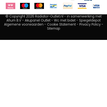
© Copyright 2026 Radiator-Outlet.nl - in samenwerking met
Afium B.V
-
Akupanel Outlet
-
Wc met bidet
-
Spiegeldepot
Algemene voorwaarden
-
Cookie Statement
-
Privacy Policy
-
Sitemap