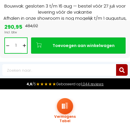
Bouwvak: gesloten 3 t/m 16 aug — bestel vóór 27 juli voor
levering vóór de vakantie
Afhalen in onze showroom is nog mogelijk t/m 1 augustus,
16:30 uur.
290,95
484,92
Incl. btw
Marktleider
in radiatoren in de Benelux
Toevoegen aan winkelwagen
0
★★★★★
4,6
/5
Gebaseerd op
1.044 reviews
Vermogens
Tabel