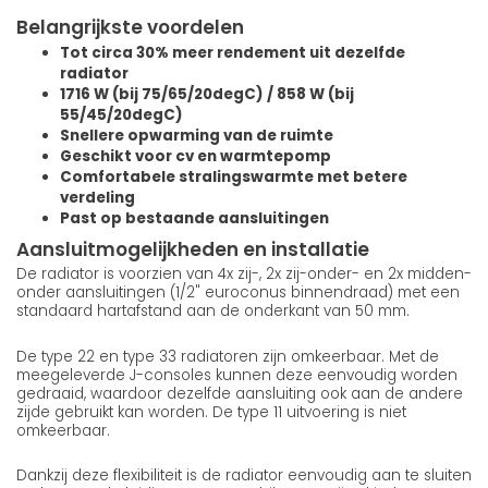
Belangrijkste voordelen
Tot circa 30% meer rendement uit dezelfde
radiator
1716 W (bij 75/65/20degC) / 858 W (bij
55/45/20degC)
Snellere opwarming van de ruimte
Geschikt voor cv en warmtepomp
Comfortabele stralingswarmte met betere
verdeling
Past op bestaande aansluitingen
Aansluitmogelijkheden en installatie
De radiator is voorzien van 4x zij-, 2x zij-onder- en 2x midden-
onder aansluitingen (1/2" euroconus binnendraad) met een
standaard hartafstand aan de onderkant van 50 mm.
De type 22 en type 33 radiatoren zijn omkeerbaar. Met de
meegeleverde J-consoles kunnen deze eenvoudig worden
gedraaid, waardoor dezelfde aansluiting ook aan de andere
zijde gebruikt kan worden. De type 11 uitvoering is niet
omkeerbaar.
Dankzij deze flexibiliteit is de radiator eenvoudig aan te sluiten