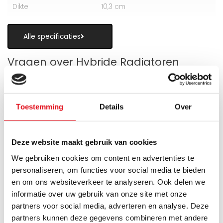
Dikte
10,3 cm
Alle specificaties
Vragen over Hybride Radiatoren
Toestemming
Details
Over
Is een hybride paneelradiator geschikt
als alternatief voor vloerverwarming?
Deze website maakt gebruik van cookies
We gebruiken cookies om content en advertenties te
Wanneer zijn de warmteboosters het
personaliseren, om functies voor social media te bieden
meest nuttig?
en om ons websiteverkeer te analyseren. Ook delen we
informatie over uw gebruik van onze site met onze
Wat is technisch gezien een hybride
partners voor social media, adverteren en analyse. Deze
paneelradiator?
partners kunnen deze gegevens combineren met andere