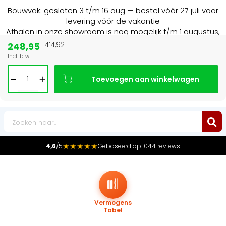
Bouwvak: gesloten 3 t/m 16 aug — bestel vóór 27 juli voor
levering vóór de vakantie
Afhalen in onze showroom is nog mogelijk t/m 1 augustus,
16:30 uur.
248,95
414,92
Incl. btw
Marktleider
in radiatoren in de Benelux
Toevoegen aan winkelwagen
0
★★★★★
4,6
/5
Gebaseerd op
1.044 reviews
Vermogens
Tabel