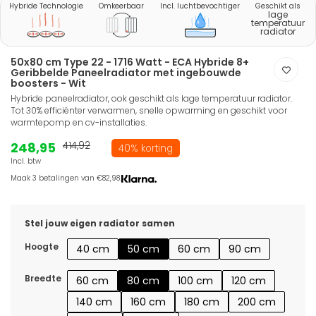
Hybride Technologie
Omkeerbaar
Incl. luchtbevochtiger
Geschikt als
lage
temperatuur
radiator
50x80 cm Type 22 - 1716 Watt - ECA Hybride 8+
Geribbelde Paneelradiator met ingebouwde
boosters - Wit
Hybride paneelradiator, ook geschikt als lage temperatuur radiator.
Tot 30% efficiënter verwarmen, snelle opwarming en geschikt voor
warmtepomp en cv-installaties.
248,95
414,92
40% korting
Incl. btw
Maak 3 betalingen van €82,98.
Stel jouw eigen radiator samen
Hoogte
40 cm
50 cm
60 cm
90 cm
Breedte
60 cm
80 cm
100 cm
120 cm
140 cm
160 cm
180 cm
200 cm