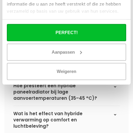
informatie die u aan ze heeft verstrekt of die ze hebben
Hoe verschilt de warmteafgifte van een
verzameld op basis van uw gebruik van hun services.
hybride paneelradiator ten opzichte van
een standaard paneelradiator?
PERFECT!
Wat is het voordeel van geïntegreerde
warmteboosters ten opzichte van losse
radiatorventilatoren?
Aanpassen
Waarom is een hybride paneelradiator
technisch geen convector?
Weigeren
Hoe presteert een hybride
paneelradiator bij lage
aanvoertemperaturen (35–45 °C)?
Wat is het effect van hybride
verwarming op comfort en
luchtbeleving?