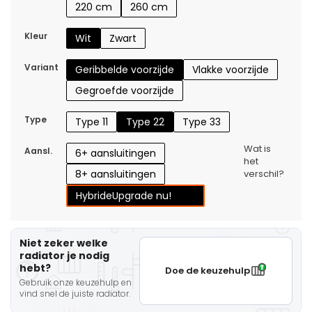
220 cm
260 cm
Kleur
Wit
Zwart
Variant
Geribbelde voorzijde
Vlakke voorzijde
Gegroefde voorzijde
Type
Type 11
Type 22
Type 33
Wat is
Aansl.
6+ aansluitingen
het
8+ aansluitingen
verschil?
Hybride
Upgrade nu!
Niet zeker welke
radiator je nodig
hebt?
Doe de keuzehulp
Gebruik onze keuzehulp en
vind snel de juiste radiator.