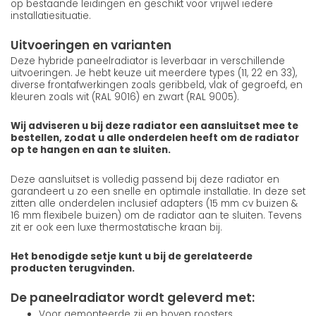
op bestaande leidingen en geschikt voor vrijwel iedere
installatiesituatie.
Uitvoeringen en varianten
Deze hybride paneelradiator is leverbaar in verschillende
uitvoeringen. Je hebt keuze uit meerdere types (11, 22 en 33),
diverse frontafwerkingen zoals geribbeld, vlak of gegroefd, en
kleuren zoals wit (RAL 9016) en zwart (RAL 9005).
Wij adviseren u bij deze radiator een aansluitset mee te
bestellen, zodat u alle onderdelen heeft om de radiator
op te hangen en aan te sluiten.
Deze aansluitset is volledig passend bij deze radiator en
garandeert u zo een snelle en optimale installatie. In deze set
zitten alle onderdelen inclusief adapters (15 mm cv buizen &
16 mm flexibele buizen) om de radiator aan te sluiten. Tevens
zit er ook een luxe thermostatische kraan bij.
Het benodigde setje kunt u bij de gerelateerde
producten terugvinden.
De paneelradiator wordt geleverd met:
Voor gemonteerde zij en boven roosters