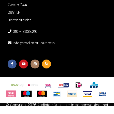
Zweth 24A
2991 LH
Barendrecht
010 - 3338210
info@radiator-outlet.nl
© Copyright 2026 Radiator-Outlet.nl - in samenwerking met
Afium B.V
-
Akupanel Outlet
-
Wc met bidet
-
Spiegeldepot
Algemene voorwaarden
-
Cookie Statement
-
Privacy Policy
-