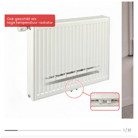
Ook geschikt als
lage temperatuur radiator
1
/
10