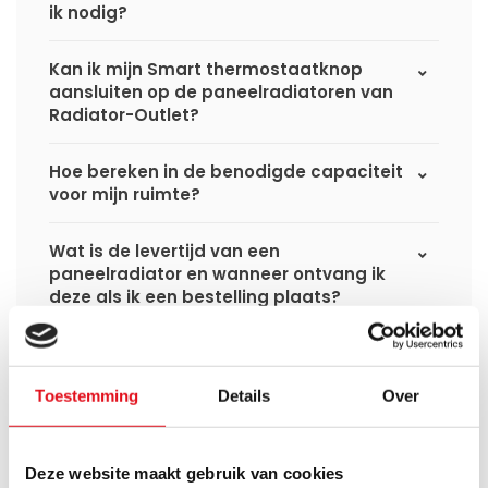
ik nodig?
Kan ik mijn Smart thermostaatknop
aansluiten op de paneelradiatoren van
Radiator-Outlet?
Hoe bereken in de benodigde capaciteit
voor mijn ruimte?
Wat is de levertijd van een
paneelradiator en wanneer ontvang ik
deze als ik een bestelling plaats?
Ik heb een (hybride) warmtepomp
installatie, kan ik alle radiatoren
Toestemming
Details
Over
gebruiken uit de website?
Kan ik alle radiatoren op de website
Deze website maakt gebruik van cookies
toepassen in combinatie met