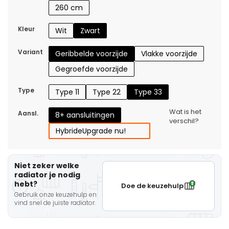
260 cm
Kleur
Wit
Zwart
Variant
Geribbelde voorzijde
Vlakke voorzijde
Gegroefde voorzijde
Type
Type 11
Type 22
Type 33
Wat is het
Aansl.
8+ aansluitingen
verschil?
Hybride
Upgrade nu!
Niet zeker welke
radiator je nodig
hebt?
Doe de keuzehulp
Gebruik onze keuzehulp en
vind snel de juiste radiator.