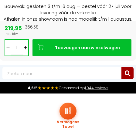
Bouwvak: gesloten 3 t/m 16 aug — bestel vóór 27 juli voor
levering vóór de vakantie
Afhalen in onze showroom is nog mogelijk t/m 1 augustus,
16:30 uur.
219,95
366,58
Incl. btw
Marktleider
in radiatoren in de Benelux
Toevoegen aan winkelwagen
0
★★★★★
4,6
/5
Gebaseerd op
1.044 reviews
Vermogens
Tabel