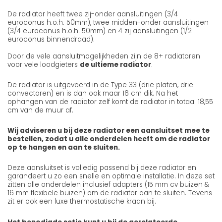
De radiator heeft twee zij-onder aansluitingen (3/4
euroconus h.o.h. 50mm), twee midden-onder aansluitingen
(3/4 euroconus h.o.h. 50mm) en 4 zij aansluitingen (1/2
euroconus binnendraad).
Door de vele aansluitmogelijkheden zijn de 8+ radiatoren
voor vele loodgieters
de ultieme radiator
.
De radiator is uitgevoerd in de Type 33 (drie platen, drie
convectoren) en is dan ook maar 16 cm dik. Na het
ophangen van de radiator zelf komt de radiator in totaal 18,55
cm van de muur af.
Wij adviseren u bij deze radiator een aansluitset mee te
bestellen, zodat u alle onderdelen heeft om de radiator
op te hangen en aan te sluiten.
Deze aansluitset is volledig passend bij deze radiator en
garandeert u zo een snelle en optimale installatie. In deze set
zitten alle onderdelen inclusief adapters (15 mm cv buizen &
16 mm flexibele buizen) om de radiator aan te sluiten. Tevens
zit er ook een luxe thermostatische kraan bij.