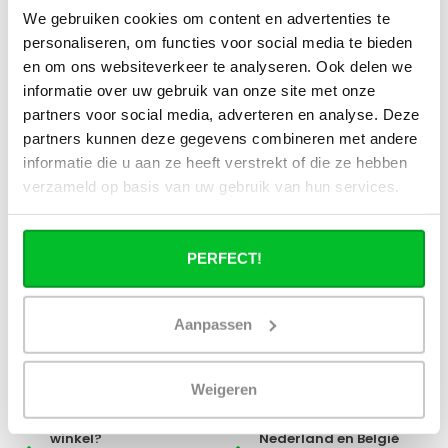
stadsverwarming?
We gebruiken cookies om content en advertenties te
personaliseren, om functies voor social media te bieden
Werkt een paneelradiator ook bij 40
en om ons websiteverkeer te analyseren. Ook delen we
graden aanvoertemperatuur?
informatie over uw gebruik van onze site met onze
partners voor social media, adverteren en analyse. Deze
partners kunnen deze gegevens combineren met andere
informatie die u aan ze heeft verstrekt of die ze hebben
verzameld op basis van uw gebruik van hun services.
Heb je een vraag over dit product ?
Simon helpt je graag en kan al je vragen beantwoorden.
PERFECT!
Stuur een bericht
Aanpassen
Ruim assortiment
14 dagen bedenktijd
Levering uit eigen
Niet goed = Geld terug
voorraad
Weigeren
Zelf ophalen in de
Snelle levering in
winkel?
Nederland en België