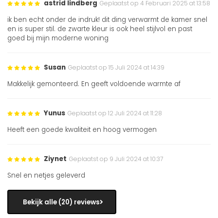
astrid lindberg
Geplaatst op 4 Februari 2025 at 13:58
ik ben echt onder de indruk! dit ding verwarmt de kamer snel
en is super stil. de zwarte kleur is ook heel stijlvol en past
goed bij mijn moderne woning
Susan
Geplaatst op 15 Juli 2024 at 14:39
Makkelijk gemonteerd. En geeft voldoende warmte af
Yunus
Geplaatst op 12 Juli 2024 at 11:28
Heeft een goede kwaliteit en hoog vermogen
Ziynet
Geplaatst op 9 Juli 2024 at 10:37
Snel en netjes geleverd
Bekijk alle (20) reviews