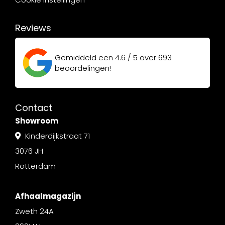
Reviews
Gemiddeld een
4.6 / 5
over
693
beoordelingen!
Contact
Showroom
Kinderdijkstraat 71
3076 JH
Rotterdam
Afhaalmagazijn
Zweth 24A