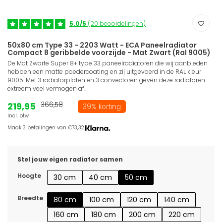
5.0/5
(20 beoordelingen)
50x80 cm Type 33 - 2203 Watt - ECA Paneelradiator
Compact 8 geribbelde voorzijde - Mat Zwart (Ral 9005)
De Mat Zwarte Super 8+ type 33 paneelradiatoren die wij aanbieden
hebben een matte poedercoating en zij uitgevoerd in de RAL kleur
9005. Met 3 radiatorplaten en 3 convectoren geven deze radiatoren
extreem veel vermogen af.
219,95
366,58
39% korting
Incl. btw
Maak 3 betalingen van €73,32.
Stel jouw eigen radiator samen
Hoogte
30 cm
40 cm
50 cm
Breedte
80 cm
100 cm
120 cm
140 cm
160 cm
180 cm
200 cm
220 cm