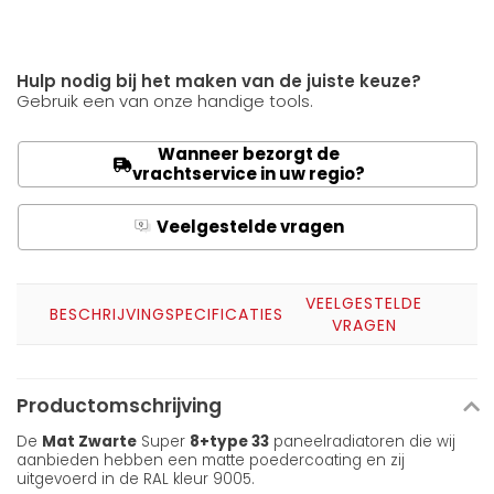
Hulp nodig bij het maken van de juiste keuze?
Gebruik een van onze handige tools.
Wanneer bezorgt de
vrachtservice in uw regio?
Veelgestelde vragen
Q
A
VEELGESTELDE
BESCHRIJVING
SPECIFICATIES
VRAGEN
Productomschrijving
De
Mat Zwarte
Super
8+
type 33
paneelradiatoren die wij
aanbieden hebben een matte poedercoating en zij
uitgevoerd in de RAL kleur 9005.