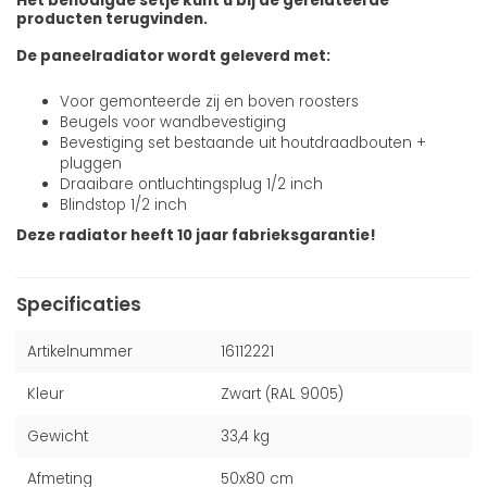
Het benodigde setje kunt u bij de gerelateerde
producten terugvinden.
De paneelradiator wordt geleverd met:
Voor gemonteerde zij en boven roosters
Beugels voor wandbevestiging
Bevestiging set bestaande uit houtdraadbouten +
pluggen
Draaibare ontluchtingsplug 1/2 inch
Blindstop 1/2 inch
Deze radiator heeft 10 jaar fabrieksgarantie!
Specificaties
Artikelnummer
16112221
Kleur
Zwart (RAL 9005)
Gewicht
33,4 kg
Afmeting
50x80 cm