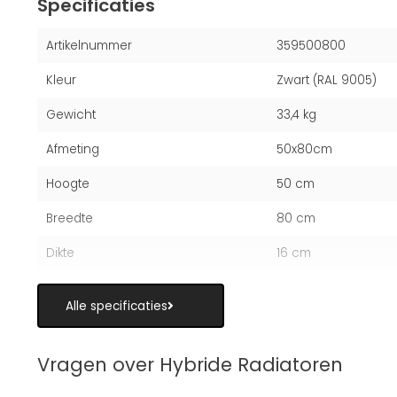
Specificaties
Artikelnummer
359500800
Kleur
Zwart (RAL 9005)
Gewicht
33,4 kg
Afmeting
50x80cm
Hoogte
50 cm
Breedte
80 cm
Dikte
16 cm
Alle specificaties
Vragen over Hybride Radiatoren