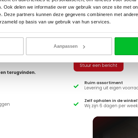
tvoeringen. Je hebt keuze uit
. Ook delen we informatie over uw gebruik van onze site met on
 geribbeld, vlak of gegroefd, en
e. Deze partners kunnen deze gegevens combineren met andere i
Q
erzameld op basis van uw gebruik van hun services.
 bestellen, zodat u alle
 sluiten.
Heb je een vraag over d
arandeert u zo een snelle en
Aanpassen
Simon helpt je graag en kan
usief adapters (15 mm cv buizen
ns zit er ook een luxe
Stuur een bericht
ten terugvinden.
Ruim assortiment
Levering uit eigen voorra
Zelf ophalen in de winkel
uggen
Wij zijn 6 dagen per wee