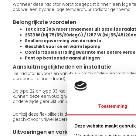
Wanneer deze radiator wordt toegepast binnen een lage te
ook wel een hybride lage temperatuur radiator genoemd.
Belangrijkste voordelen
Tot circa 30% meer rendement uit dezelfde radia
2533 W (bij 75/65/20degC) / 1267 W (bij 55/45/20d
Snellere opwarming van de ruimte
Geschikt voor cv en warmtepomp
Comfortabele stralingswarmte met betere verde
Past op bestaande aansluitingen
Aansluitmogelijkheden en installatie
De radiator is voorzien van 4x zij-, 2x zij-onder- en 2x midd
euroconus binnendraad) met een standaard hartafstand a
De type 22 en type 33 radiatoren zijn omkeerbaar. Met de
kunnen deze eenvoudig worden gedraaid, waardoor dezelfd
andere zijde gebruikt kan worden. De type 11 uitvoering is n
Toestemming
Dankzij deze flexibiliteit is de radiator eenvoudig aan te sl
geschikt voor vrijwel iedere installatiesituatie.
Deze website maakt gebruik
Uitvoeringen en varianten
We gebruiken cookies om cont