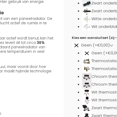
nter gebruik van energie.
Zwart onderb
Zwart onderb
ie
Witte onderb
ent van een paneelradiator. De
cht actief de ruimte in te
Wit onderblo
Kies een aansluitset (zij
ar actief wordt benut, kan het
s levert dit tot circa
30%
Geen (+€0,00)
daard paneelradiator van
gere temperaturen in veel
Geen (+€0,0
Thermostatis
uur, maar vooral door hoe
Thermostatis
aar maakt hybride technologie
Chroom ther
Chroom ther
Wit thermost
Wit thermost
Zwart thermo
p
Zwart thermo