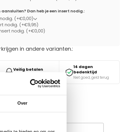
ansluiten? Dan heb je een insert nodig.:
 nodig. (+€0,00)
ert nodig. (+€9,95)
nsert nodig. (+€0,00)
rkrijgen in andere varianten.:
14 dagen
Veilig betalen
bedenktijd
iDEAL, Klarna & meer
Niet goed, geld terug
Over
van de juiste keuze?
e tools.
Wanneer bezorgt de
rachtservice in uw regio?
 media te bieden en om ons