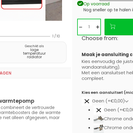
Op voorraad
Nog sneller op te halen 
1
/
10
Choose from:
Geschikt als
lage
temperatuur
Maak je aansluiting 
radiator
Kies eenvoudig de juiste
wandaansluiting).
Met een aansluitset he
RAGEN
compleet.
Kies een aansluitset (mi
en warmtepomp
Geen (+€0,00)
5) combineert de vertrouwde
Geen (+€0,0
 warmteboosters die de warmte
e niet alleen afgegeven, maar
Chrome onde
Chrome onder