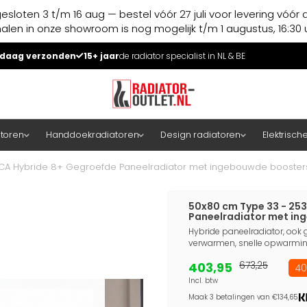
esloten 3 t/m 16 aug — bestel vóór 27 juli voor levering vóór 
halen in onze showroom is nog mogelijk t/m 1 augustus, 16:30 u
daag verzonden
15+ jaar
de radiator specialist in NL & BE
atoren
Handdoekradiatoren
Design radiatoren
Elektrisch
ECA Hybride 8+ Gegroefde Paneelradiator met ingebouwde boosters
50x80 cm Type 33 - 253
Paneelradiator met in
Hybride paneelradiator, ook g
verwarmen, snelle opwarming
403,95
673,25
40
Incl. btw
Maak 3 betalingen van €134,65.