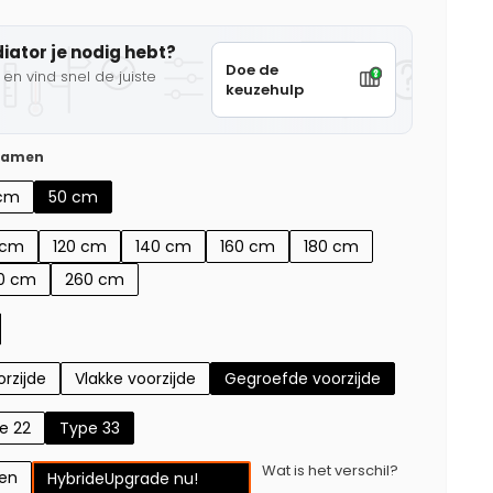
diator je nodig hebt?
Doe de
en vind snel de juiste
keuzehulp
 samen
cm
50 cm
 cm
120 cm
140 cm
160 cm
180 cm
0 cm
260 cm
rzijde
Vlakke voorzijde
Gegroefde voorzijde
e 22
Type 33
Wat is het verschil?
gen
Hybride
Upgrade nu!