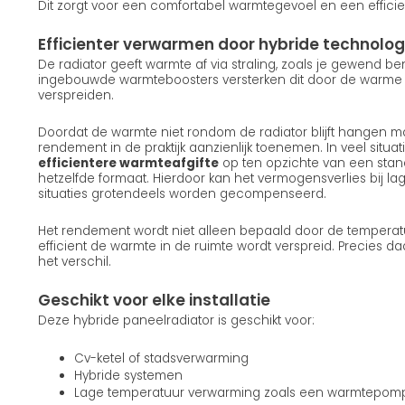
Dit zorgt voor een comfortabel warmtegevoel en een efficie
Efficienter verwarmen door hybride technolog
De radiator geeft warmte af via straling, zoals je gewend b
ingebouwde warmteboosters versterken dit door de warme lu
verspreiden.
Doordat de warmte niet rondom de radiator blijft hangen ma
rendement in de praktijk aanzienlijk toenemen. In veel situatie
efficientere warmteafgifte
op ten opzichte van een stan
hetzelfde formaat. Hierdoor kan het vermogensverlies bij la
situaties grotendeels worden gecompenseerd.
Het rendement wordt niet alleen bepaald door de temperat
efficient de warmte in de ruimte wordt verspreid. Precies d
het verschil.
Geschikt voor elke installatie
Deze hybride paneelradiator is geschikt voor:
Cv-ketel of stadsverwarming
Hybride systemen
Lage temperatuur verwarming zoals een warmtepom