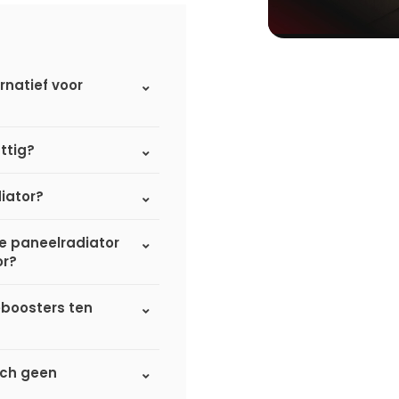
rnatief voor
ttig?
iator?
de paneelradiator
or?
eboosters ten
sch geen