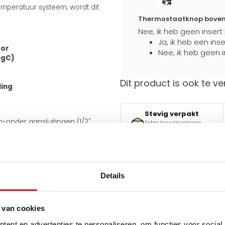
mperatuur systeem, wordt dit
Thermostaatknop boven a
Nee, ik heb geen insert
Ja, ik heb een ins
tor
Nee, ik heb geen i
egC)
Dit product is ook te ve
ling
Stevig verpakt
en-onder aansluitingen (1/2"
Extra bescherming
an de onderkant van 50 mm.
tijdens transport
 meegeleverde J-consoles
e aansluiting ook aan de
iet omkeerbaar.
Details
Hulp nodig bij het maken 
uiten op bestaande leidingen en
Gebruik een van onze handig
 van cookies
v
ent en advertenties te personaliseren, om functies voor social