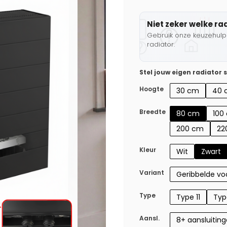
Niet zeker welke ra
Gebruik onze keuzehulp 
radiator.
Stel jouw eigen radiator
Hoogte
30 cm
40 
Breedte
80 cm
100
200 cm
22
Kleur
Wit
Zwart
Variant
Geribbelde voo
Type
Type 11
Typ
Aansl.
8+ aansluitin