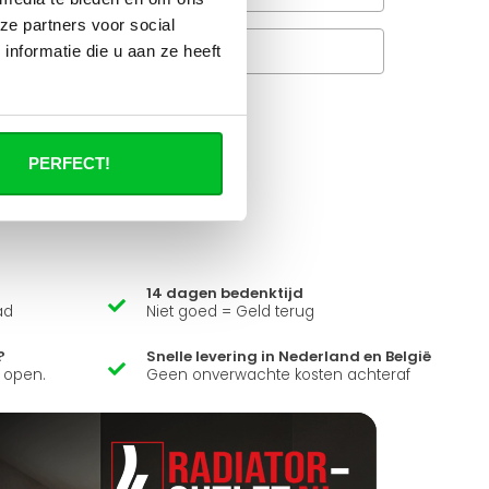
ze partners voor social
Veelgestelde vragen
nformatie die u aan ze heeft
A
it product ?
PERFECT!
 al je vragen beantwoorden.
14 dagen bedenktijd
ad
Niet goed = Geld terug
?
Snelle levering in Nederland en België
k open.
Geen onverwachte kosten achteraf