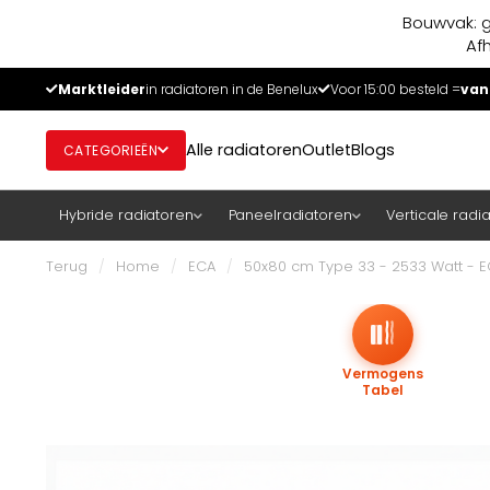
Bouwvak: g
Af
Marktleider
in radiatoren in de Benelux
Voor 15:00 besteld =
van
Alle radiatoren
Outlet
Blogs
CATEGORIEËN
Hybride radiatoren
Paneelradiatoren
Verticale radi
Terug
/
Home
/
ECA
/
50x80 cm Type 33 - 2533 Watt - 
Vermogens
Tabel