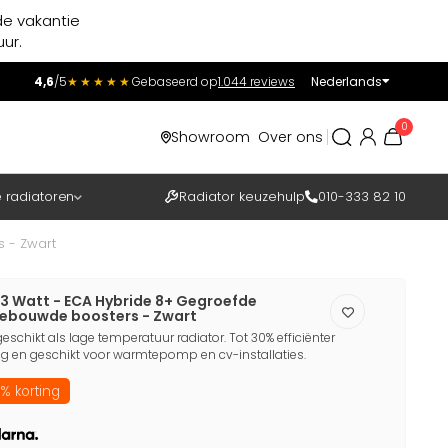
de vakantie
ur.
4,6
/5
★★★★★
Gebaseerd op
1.044 reviews
Nederlands
Incl.
Excl.
0
Showroom
Over ons
BTW
e radiatoren
Radiator keuzehulp
010-333 82 10
 - Zwart
3 Watt - ECA Hybride 8+ Gegroefde
gebouwde boosters - Zwart
eschikt als lage temperatuur radiator. Tot 30% efficiënter
 en geschikt voor warmtepomp en cv-installaties.
% korting