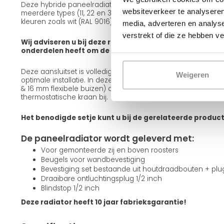
Deze hybride paneelradiator is leverbaar in verschillende ui
websiteverkeer te analyseren
meerdere types (11, 22 en 33), diverse frontafwerkingen zoals
kleuren zoals wit (RAL 9016) en zwart (RAL 9005).
media, adverteren en analys
verstrekt of die ze hebben v
Wij adviseren u bij deze radiator een aansluitset mee te
onderdelen heeft om de radiator op te hangen en aan te
Deze aansluitset is volledig passend bij deze radiator en g
Weigeren
optimale installatie. In deze set zitten alle onderdelen incl
& 16 mm flexibele buizen) om de radiator aan te sluiten. Teve
thermostatische kraan bij.
Het benodigde setje kunt u bij de gerelateerde produc
De paneelradiator wordt geleverd met:
Voor gemonteerde zij en boven roosters
Beugels voor wandbevestiging
Bevestiging set bestaande uit houtdraadbouten + pl
Draaibare ontluchtingsplug 1/2 inch
Blindstop 1/2 inch
Deze radiator heeft 10 jaar fabrieksgarantie!