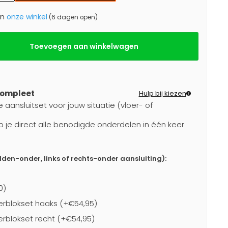
in
onze winkel
(6 dagen open)
Toevoegen aan winkelwagen
compleet
Hulp bij kiezen
 aansluitset voor jouw situatie (vloer- of
b je direct alle benodigde onderdelen in één keer
dden-onder, links of rechts-onder aansluiting):
0)
rblokset haaks (+€54,95)
blokset recht (+€54,95)