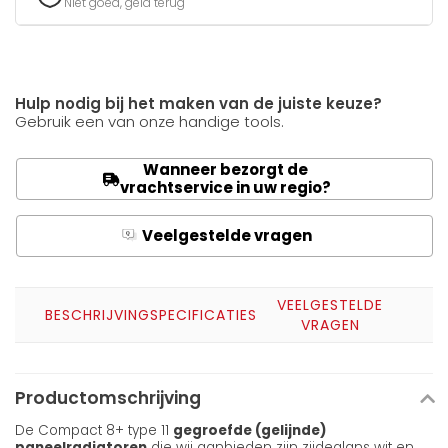
Niet goed, geld terug
Hulp nodig bij het maken van de juiste keuze?
Gebruik een van onze handige tools.
Wanneer bezorgt de
vrachtservice in uw regio?
Veelgestelde vragen
Q
A
VEELGESTELDE
BESCHRIJVING
SPECIFICATIES
VRAGEN
Productomschrijving
De Compact 8+ type 11
gegroefde (gelijnde)
paneelradiatoren
die wij aanbieden zijn zijdeglans wit en