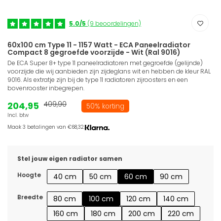
5.0/5
(9 beoordelingen)
60x100 cm Type 11 - 1157 Watt - ECA Paneelradiator
Compact 8 gegroefde voorzijde - Wit (Ral 9016)
De ECA Super 8+ type 11 paneelradiatoren met gegroefde (gelijnde)
voorzijde die wij aanbieden zijn zijdeglans wit en hebben de kleur RAL
9016. Als extratje zijn bij de type 11 radiatoren zijroosters en een
bovenrooster inbegrepen.
204,95
409,90
50% korting
Incl. btw
Maak 3 betalingen van €68,32.
Stel jouw eigen radiator samen
Hoogte
40 cm
50 cm
60 cm
90 cm
Breedte
80 cm
100 cm
120 cm
140 cm
160 cm
180 cm
200 cm
220 cm