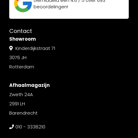
Gemiddeld een
4.6 / 5
over
693
beoordelingen!
Contact
Showroom
Kinderdijkstraat 71
3076 JH
Rotterdam
Afhaalmagazijn
Zweth 24A
2991 LH
Barendrecht
010 - 3338210