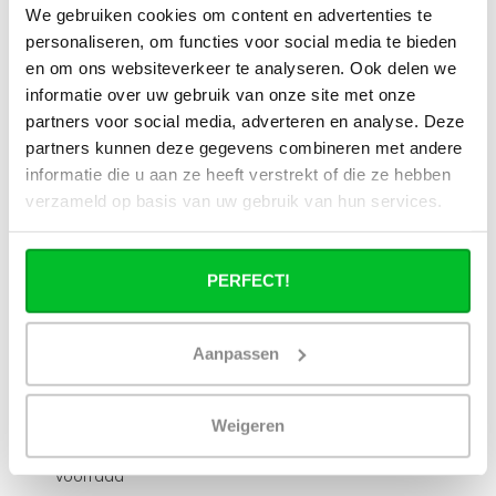
We gebruiken cookies om content en advertenties te
Kan ik alle radiatoren op de website
toepassen in combinatie met
personaliseren, om functies voor social media te bieden
stadsverwarming?
en om ons websiteverkeer te analyseren. Ook delen we
informatie over uw gebruik van onze site met onze
partners voor social media, adverteren en analyse. Deze
Werkt een paneelradiator ook bij 40
graden aanvoertemperatuur?
partners kunnen deze gegevens combineren met andere
informatie die u aan ze heeft verstrekt of die ze hebben
verzameld op basis van uw gebruik van hun services.
PERFECT!
Heb je een vraag over dit product ?
Simon helpt je graag en kan al je vragen beantwoorden.
Aanpassen
Stuur een bericht
Weigeren
Ruim assortiment
14 dagen bedenktijd
Levering uit eigen
Niet goed = Geld terug
voorraad