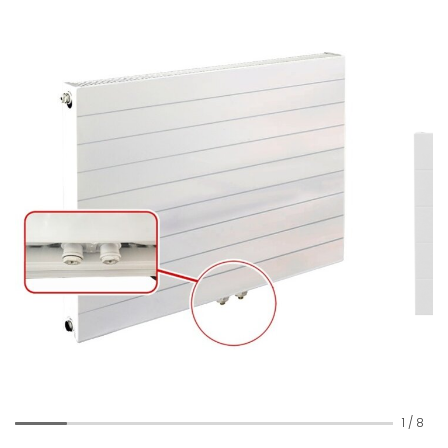
1
/
8