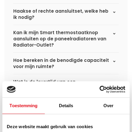
Haakse of rechte aansluitset, welke heb
ik nodig?
Kan ik mijn Smart thermostaatknop
aansluiten op de paneelradiatoren van
Radiator-Outlet?
Hoe bereken in de benodigde capaciteit
voor mijn ruimte?
Wat is de levertijd van een
paneelradiator en wanneer ontvang ik
deze als ik een bestelling plaats?
Toestemming
Details
Over
Ik heb een (hybride) warmtepomp
installatie, kan ik alle radiatoren
gebruiken uit de website?
Deze website maakt gebruik van cookies