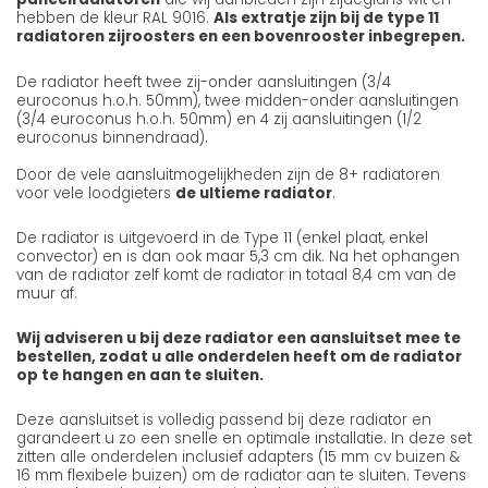
hebben de kleur RAL 9016.
Als extratje zijn bij de type 11
radiatoren zijroosters en een bovenrooster inbegrepen.
De radiator heeft twee zij-onder aansluitingen (3/4
euroconus h.o.h. 50mm), twee midden-onder aansluitingen
(3/4 euroconus h.o.h. 50mm) en 4 zij aansluitingen (1/2
euroconus binnendraad).
Door de vele aansluitmogelijkheden zijn de 8+ radiatoren
voor vele loodgieters
de ultieme radiator
.
De radiator is uitgevoerd in de Type 11 (enkel plaat, enkel
convector) en is dan ook maar 5,3 cm dik. Na het ophangen
van de radiator zelf komt de radiator in totaal 8,4 cm van de
muur af.
Wij adviseren u bij deze radiator een aansluitset mee te
bestellen, zodat u alle onderdelen heeft om de radiator
op te hangen en aan te sluiten.
Deze aansluitset is volledig passend bij deze radiator en
garandeert u zo een snelle en optimale installatie. In deze set
zitten alle onderdelen inclusief adapters (15 mm cv buizen &
16 mm flexibele buizen) om de radiator aan te sluiten. Tevens