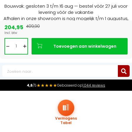
Bouwvak: gesloten 3 t/m 16 aug — bestel vóór 27 juli voor
levering vóór de vakantie
Afhalen in onze showroom is nog mogelijk t/m 1 augustus,
16:30 uur.
204,95
409,90
Incl. btw
Marktleider
in radiatoren in de Benelux
Toevoegen aan winkelwagen
0
★★★★★
4,6
/5
Gebaseerd op
1.044 reviews
Vermogens
Tabel