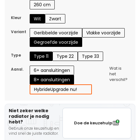
260 cm
Kleur
Wit
Zwart
Variant
Geribbelde voorzijde
Vlakke voorzijde
Gegroefde voorzijde
Type
Type 11
Type 22
Type 33
Wat is
Aansl.
6+ aansluitingen
het
8+ aansluitingen
verschil?
Hybride
Upgrade nu!
Niet zeker welke
radiator je nodig
hebt?
Doe de keuzehulp
Gebruik onze keuzehulp en
vind snel de juiste radiator.