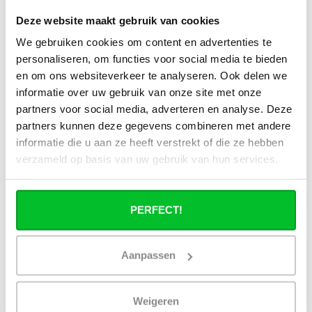
Kan ik alle radiatoren op de website
Deze website maakt gebruik van cookies
toepassen in combinatie met
stadsverwarming?
We gebruiken cookies om content en advertenties te
personaliseren, om functies voor social media te bieden
en om ons websiteverkeer te analyseren. Ook delen we
Werkt een paneelradiator ook bij 40
graden aanvoertemperatuur?
informatie over uw gebruik van onze site met onze
partners voor social media, adverteren en analyse. Deze
partners kunnen deze gegevens combineren met andere
informatie die u aan ze heeft verstrekt of die ze hebben
verzameld op basis van uw gebruik van hun services.
Heb je een vraag over dit product ?
Simon helpt je graag en kan al je vragen beantwoorden.
PERFECT!
Stuur een bericht
Aanpassen
Ruim assortiment
14 dagen bedenktijd
Levering uit eigen
Niet goed = Geld terug
voorraad
Weigeren