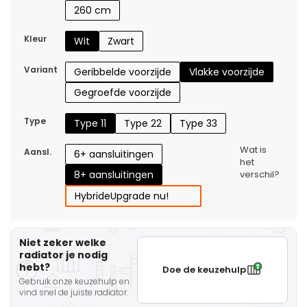
260 cm
Kleur
Wit
Zwart
Variant
Geribbelde voorzijde
Vlakke voorzijde
Gegroefde voorzijde
Type
Type 11
Type 22
Type 33
Wat is
Aansl.
6+ aansluitingen
het
8+ aansluitingen
verschil?
Hybride
Upgrade nu!
Niet zeker welke
radiator je nodig
hebt?
Doe de keuzehulp
Gebruik onze keuzehulp en
vind snel de juiste radiator.