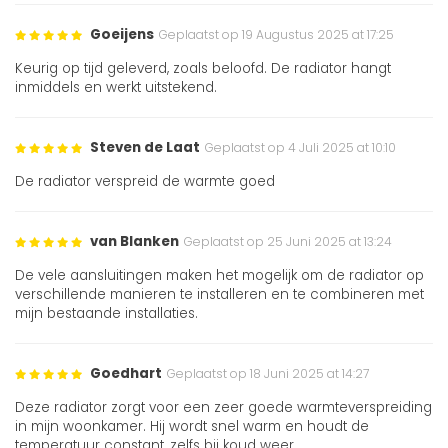
Goeijens
Geplaatst op 19 Augustus 2025 at 17:25
Keurig op tijd geleverd, zoals beloofd. De radiator hangt
inmiddels en werkt uitstekend.
Steven de Laat
Geplaatst op 4 Juli 2025 at 10:10
De radiator verspreid de warmte goed
van Blanken
Geplaatst op 25 Juni 2025 at 13:24
De vele aansluitingen maken het mogelijk om de radiator op
verschillende manieren te installeren en te combineren met
mijn bestaande installaties.
Goedhart
Geplaatst op 18 Juni 2025 at 14:27
Deze radiator zorgt voor een zeer goede warmteverspreiding
in mijn woonkamer. Hij wordt snel warm en houdt de
temperatuur constant, zelfs bij koud weer.