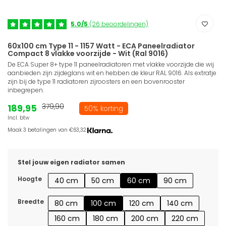
5.0/5
(26 beoordelingen)
60x100 cm Type 11 - 1157 Watt - ECA Paneelradiator
Compact 8 vlakke voorzijde - Wit (Ral 9016)
De ECA Super 8+ type 11 paneelradiatoren met vlakke voorzijde die wij
aanbieden zijn zijdeglans wit en hebben de kleur RAL 9016. Als extratje
zijn bij de type 11 radiatoren zijroosters en een bovenrooster
inbegrepen.
189,95
379,90
50% korting
Incl. btw
Maak 3 betalingen van €63,32.
Stel jouw eigen radiator samen
Hoogte
40 cm
50 cm
60 cm
90 cm
Breedte
80 cm
100 cm
120 cm
140 cm
160 cm
180 cm
200 cm
220 cm