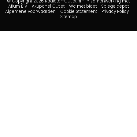
© Copyright 2026 Radiator-Outlet.nl - in samenwerking met
Afium B.V
-
Akupanel Outlet
-
Wc met bidet
-
Spiegeldepot
Algemene voorwaarden
-
Cookie Statement
-
Privacy Policy
-
Sitemap