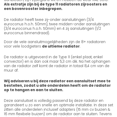
Als extratje zijn bij de type 11 radiatoren zijroosters en
een bovenrooster inbegrepen.
De radiator heeft twee zij-onder aansluitingen (3/4
euroconus h.o.h. 50mm), twee midden-onder aansluitingen
(3/4 euroconus h.o.h. 50mm) en 4 zij aansluitingen (1/2
euroconus binnendraad).
Door de vele aansluitmogelijkheden zijn de 8+ radiatoren
voor vele loodgieters
de ultieme radiator
.
De radiator is uitgevoerd in de Type 11 (enkel plaat, enkel
convector) en is dan ook maar 5,3 cm dik. Na het ophangen
van de radiator zelf komt de radiator in totaal 8,4 cm van de
muur af.
Wij adviseren u bij deze radiator een aansluitset mee te
bestellen, zodat u alle onderdelen heeft om de radiator
op te hangen en aan te sluiten.
Deze aansluitset is volledig passend bij deze radiator en
garandeert u zo een snelle en optimale installatie. In deze set
zitten alle onderdelen inclusief adapters (15 mm cv buizen &
16 mm flexibele buizen) om de radiator aan te sluiten. Tevens