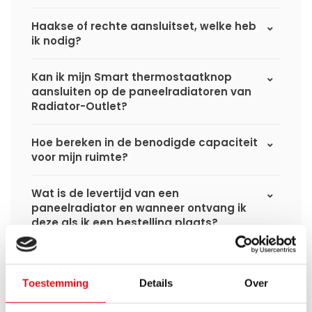
Haakse of rechte aansluitset, welke heb
ik nodig?
Kan ik mijn Smart thermostaatknop
aansluiten op de paneelradiatoren van
Radiator-Outlet?
Hoe bereken in de benodigde capaciteit
voor mijn ruimte?
Wat is de levertijd van een
paneelradiator en wanneer ontvang ik
deze als ik een bestelling plaats?
Ik heb een (hybride) warmtepomp
installatie, kan ik alle radiatoren
Toestemming
Details
Over
gebruiken uit de website?