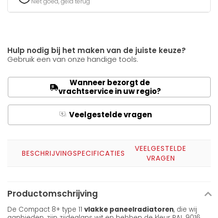
Niet goed, geld terug
Hulp nodig bij het maken van de juiste keuze?
Gebruik een van onze handige tools.
Wanneer bezorgt de
vrachtservice in uw regio?
Veelgestelde vragen
Q
A
VEELGESTELDE
BESCHRIJVING
SPECIFICATIES
VRAGEN
Productomschrijving
De Compact 8+ type 11
vlakke paneelradiatoren
, die wij
aanbieden, zijn zijdeglans wit en hebben de kleur RAL 9016.