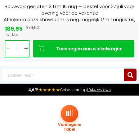
Bouwvak: gesloten 3 t/m 16 aug — bestel vóór 27 juli voor
levering vóór de vakantie
Afhalen in onze showroom is nog mogelijk t/m 1 augustus,
16:30 uur.
189,95
379,90
Incl. btw
Marktleider
in radiatoren in de Benelux
Toevoegen aan winkelwagen
0
★★★★★
4,6
/5
Gebaseerd op
1.044 reviews
Vermogens
Tabel