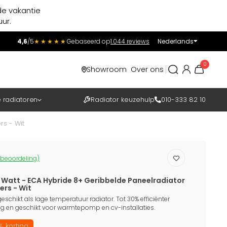
de vakantie
ur.
4,6
/5
★★★★★
Gebaseerd op
1.044 reviews
Nederlands
Incl.
Excl.
0
Showroom
Over ons
BTW
e radiatoren
Radiator keuzehulp
010-333 82 10
s - Wit
 beoordeling)
1 Watt - ECA Hybride 8+ Geribbelde Paneelradiator
rs - Wit
eschikt als lage temperatuur radiator. Tot 30% efficiënter
 en geschikt voor warmtepomp en cv-installaties.
 korting