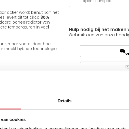
tijdens transport
ar actief wordt benut, kan het
s levert dit tot circa
30%
daard paneelradiator van
gere temperaturen in veel
Hulp nodig bij het maken 
Gebruik een van onze handig
uur, maar vooral door hoe
aar maakt hybride technologie
v
Q
Heb je een vraag over d
p
Simon helpt je graag en kan
Details
mperatuur systeem, wordt dit
Stuur een bericht
 van cookies
tor
ent en advertenties te personaliseren, om functies voor social