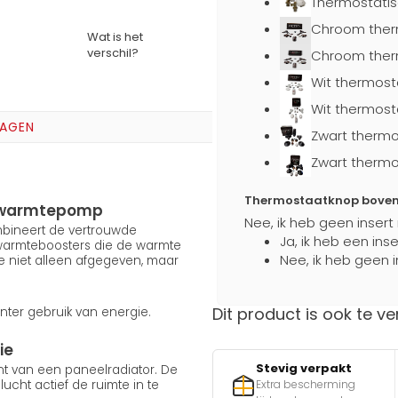
Thermostatis
Chroom ther
Wat is het
verschil?
Chroom ther
Wit thermost
Wit thermost
RAGEN
Zwart thermo
Zwart thermo
Thermostaatknop boven a
en warmtepomp
Nee, ik heb geen insert
ombineert de vertrouwde
Ja, ik heb een ins
 warmteboosters die de warmte
Nee, ik heb geen i
e niet alleen afgegeven, maar
Dit product is ook te ve
nter gebruik van energie.
ie
Stevig verpakt
ent van een paneelradiator. De
cht actief de ruimte in te
Extra bescherming