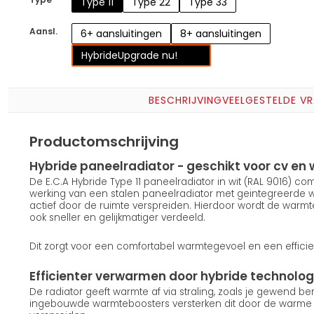
Type 11
Type 22
Type 33
Aansl.
6+ aansluitingen
8+ aansluitingen
Hybride
Upgrade nu!
BESCHRIJVING
VEELGESTELDE V
Productomschrijving
Hybride paneelradiator - geschikt voor cv 
De E.C.A Hybride Type 11 paneelradiator in wit (RAL 9016) c
werking van een stalen paneelradiator met geintegreerde
actief door de ruimte verspreiden. Hierdoor wordt de warmt
ook sneller en gelijkmatiger verdeeld.
Dit zorgt voor een comfortabel warmtegevoel en een efficie
Efficienter verwarmen door hybride technolog
De radiator geeft warmte af via straling, zoals je gewend b
ingebouwde warmteboosters versterken dit door de warme lu