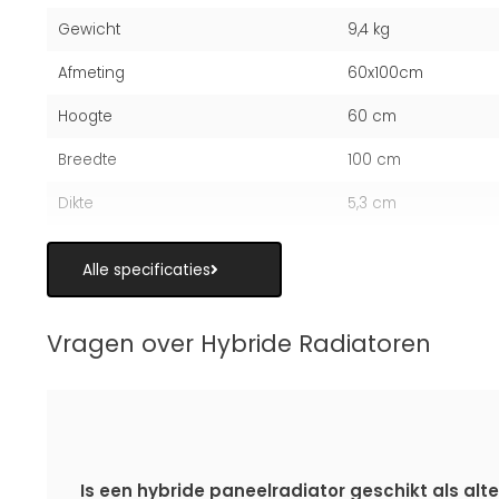
Gewicht
9,4 kg
Afmeting
60x100cm
Hoogte
60 cm
Breedte
100 cm
Dikte
5,3 cm
Alle specificaties
Vragen over Hybride Radiatoren
Is een hybride paneelradiator geschikt als alte