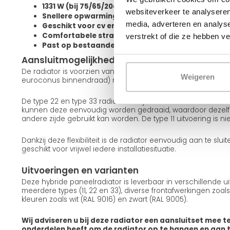
1331 W (bij 75/65/20degC) / 666 W (bij 55/45/20de
websiteverkeer te analyseren
Snellere opwarming van de ruimte
media, adverteren en analys
Geschikt voor cv en warmtepomp
Comfortabele stralingswarmte met betere verde
verstrekt of die ze hebben v
Past op bestaande aansluitingen
Aansluitmogelijkheden en installatie
De radiator is voorzien van 4x zij-, 2x zij-onder- en 2x midd
Weigeren
euroconus binnendraad) met een standaard hartafstand a
De type 22 en type 33 radiatoren zijn omkeerbaar. Met de
kunnen deze eenvoudig worden gedraaid, waardoor dezelfd
andere zijde gebruikt kan worden. De type 11 uitvoering is n
Dankzij deze flexibiliteit is de radiator eenvoudig aan te sl
geschikt voor vrijwel iedere installatiesituatie.
Uitvoeringen en varianten
Deze hybride paneelradiator is leverbaar in verschillende ui
meerdere types (11, 22 en 33), diverse frontafwerkingen zoals
kleuren zoals wit (RAL 9016) en zwart (RAL 9005).
Wij adviseren u bij deze radiator een aansluitset mee te
onderdelen heeft om de radiator op te hangen en aan te