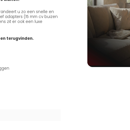
arandeert u zo een snelle en
usief adapters (15 mm cv buizen
ns zit er ook een luxe
ten terugvinden.
uggen