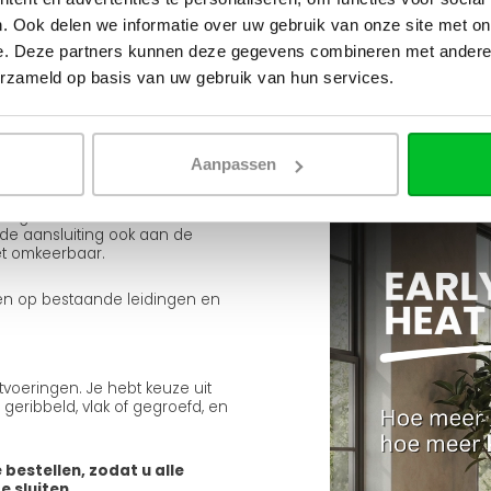
Ruim assortiment
gC)
. Ook delen we informatie over uw gebruik van onze site met on
Levering uit eigen voorra
e. Deze partners kunnen deze gegevens combineren met andere i
Zelf ophalen in de winkel
ling
erzameld op basis van uw gebruik van hun services.
Wij zijn 6 dagen per wee
en-onder aansluitingen (1/2"
Aanpassen
an de onderkant van 50 mm.
 meegeleverde J-consoles
e aansluiting ook aan de
iet omkeerbaar.
uiten op bestaande leidingen en
tvoeringen. Je hebt keuze uit
 geribbeld, vlak of gegroefd, en
 bestellen, zodat u alle
 sluiten.