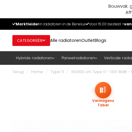
Bouwvak: g
Af
Marktleider
in radiatoren in de Benelux
Voor 15:00 besteld =
van
Alle radiatoren
Outlet
Blogs
CATEGORIEËN
Hybride radiatoren
Paneelradiatoren
Verticale radi
Terug
/
Home
/
Type 11
/
60x100 cm Type 11 - 1331 Watt
Vermogens
Tabel