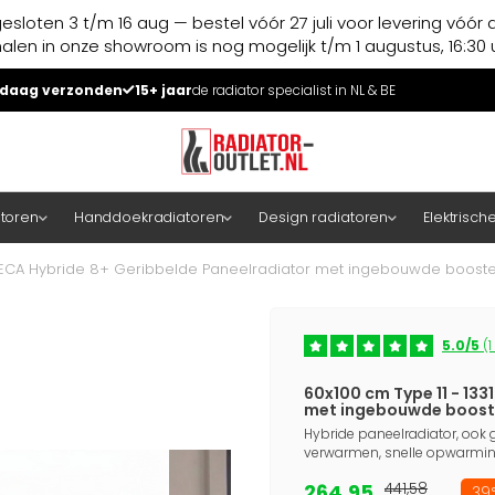
esloten 3 t/m 16 aug — bestel vóór 27 juli voor levering vóór 
halen in onze showroom is nog mogelijk t/m 1 augustus, 16:30 u
daag verzonden
15+ jaar
de radiator specialist in NL & BE
atoren
Handdoekradiatoren
Design radiatoren
Elektrisch
 - ECA Hybride 8+ Geribbelde Paneelradiator met ingebouwde booster
5.0/5
(1
60x100 cm Type 11 - 133
met ingebouwde booste
Hybride paneelradiator, ook g
verwarmen, snelle opwarming
264,95
441,58
39%