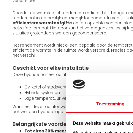
verspreiden.
Doordat de warmte niet rondom de radiator blijft hangen ma
rendement in de praktijk aanzienlijk toenemen. In veel situatie
efficientere warmteafgifte
op ten opzichte van een stan
hetzelfde formaat. Hierdoor kan het vermogensverlies bij la
situaties grotendeels worden gecompenseerd.
Het rendement wordt niet alleen bepaald door de temperat
efficient de warmte in de ruimte wordt verspreid. Precies d
het verschil.
Geschikt voor elke installatie
Deze hybride paneelradiator is geschikt voor:
Cv-ketel of stadsverwarming
Hybride systemen
Lage temperatuur verwarming zoals een warmtepom
Toestemming
Wanneer deze radiator wordt toegepast binnen een lage te
ook wel een hybride lage temperatuur radiator genoemd.
Belangrijkste voordelen
Deze website maakt gebruik
Tot circa 30% meer rendement uit dezelfde radia
We gebruiken cookies om cont