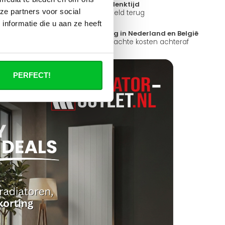
14 dagen bedenktijd
ze partners voor social
ad
Niet goed = Geld terug
nformatie die u aan ze heeft
?
Snelle levering in Nederland en België
k open.
Geen onverwachte kosten achteraf
PERFECT!