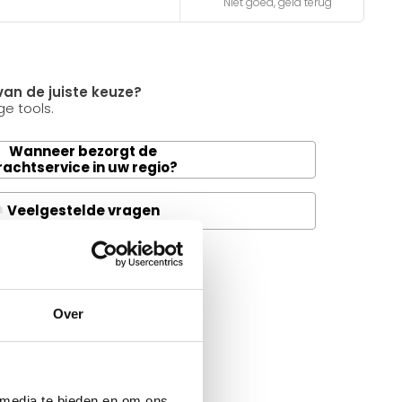
Niet goed, geld terug
van de juiste keuze?
e tools.
Wanneer bezorgt de
rachtservice in uw regio?
Veelgestelde vragen
A
it product ?
 al je vragen beantwoorden.
Over
 media te bieden en om ons