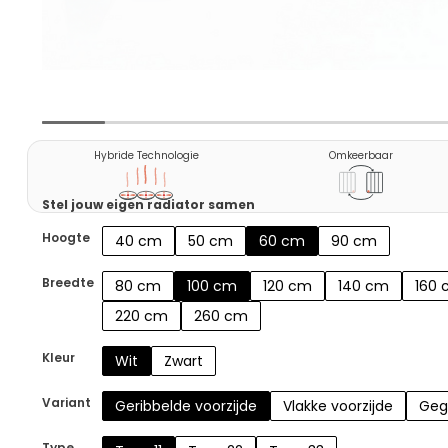
Hybride Technologie
Omkeerbaar
Stel jouw eigen radiator samen
Hoogte
40 cm
50 cm
60 cm
90 cm
Breedte
80 cm
100 cm
120 cm
140 cm
160
220 cm
260 cm
Kleur
Wit
Zwart
Variant
Geribbelde voorzijde
Vlakke voorzijde
Geg
Type