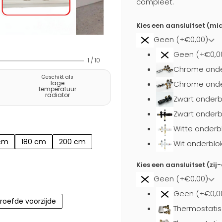
compleet.
Kies een aansluitset (mi
Geen (+€0,00)
Geen (+€0,0
1
/
10
Chrome onde
Geschikt als
Chrome onder
lage
temperatuur
radiator
Zwart onderb
Zwart onderb
Witte onderb
 cm
180 cm
200 cm
Wit onderblo
Kies een aansluitset (zij
Geen (+€0,00)
Geen (+€0,0
roefde voorzijde
Thermostatis