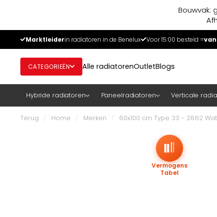
Bouwvak: g
Af
Marktleider
in radiatoren in de Benelux
Voor 15:00 besteld =
van
Alle radiatoren
Outlet
Blogs
CATEGORIEËN
Hybride radiatoren
Paneelradiatoren
Verticale radi
Terug
/
Home
/
Merken
/
60x100 cm Type 33 - 2862 Watt
Vermogens
Tabel