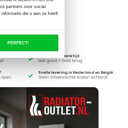
ze partners voor social
nformatie die u aan ze heeft
it product ?
 al je vragen beantwoorden.
PERFECT!
14 dagen bedenktijd
ad
Niet goed = Geld terug
?
Snelle levering in Nederland en België
k open.
Geen onverwachte kosten achteraf