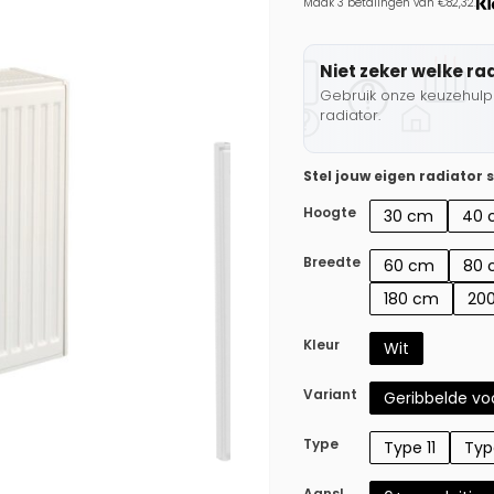
Maak 3 betalingen van €82,32.
Niet zeker welke ra
Gebruik onze keuzehulp 
radiator.
Stel jouw eigen radiator
Hoogte
30 cm
40 
Breedte
60 cm
80 
180 cm
20
Kleur
Wit
Variant
Geribbelde voo
Type
Type 11
Typ
Aansl.