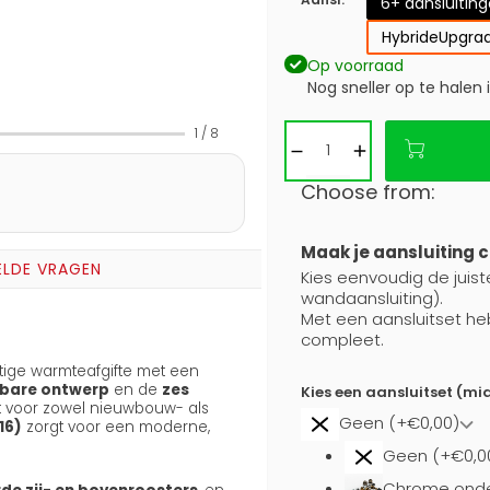
6+ aansluitin
Hybride
Upgrad
Op voorraad
Nog sneller op te halen 
1
/
8
Choose from:
Maak je aansluiting 
ELDE VRAGEN
Kies eenvoudig de juiste
wandaansluiting).
Met een aansluitset he
compleet.
ige warmteafgifte met een
bare ontwerp
en de
zes
Kies een aansluitset (mi
kt voor zowel nieuwbouw- als
Geen (+€0,00)
16)
zorgt voor een moderne,
Geen (+€0,0
Chrome onde