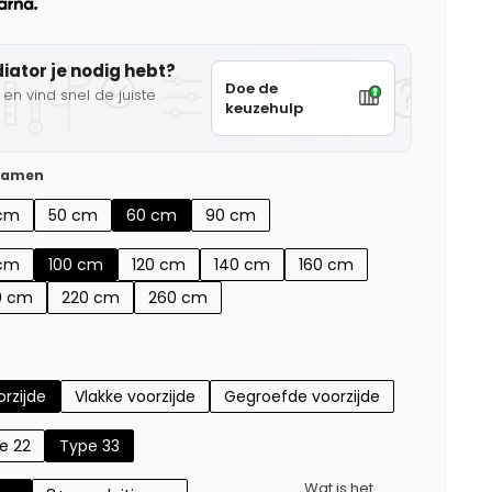
diator je nodig hebt?
Doe de
en vind snel de juiste
keuzehulp
 samen
cm
50 cm
60 cm
90 cm
cm
100 cm
120 cm
140 cm
160 cm
0 cm
220 cm
260 cm
rzijde
Vlakke voorzijde
Gegroefde voorzijde
e 22
Type 33
Wat is het