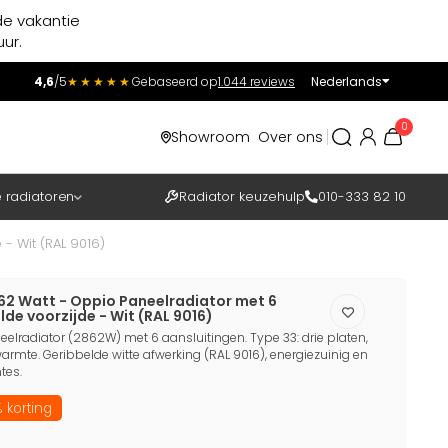
de vakantie
ur.
4,6
/5
★★★★★
Gebaseerd op
1.044 reviews
Nederlands
Incl.
Excl.
0
Showroom
Over ons
BTW
e radiatoren
Radiator keuzehulp
010-333 82 10
- Wit (RAL 9016)
62 Watt - Oppio Paneelradiator met 6
lde voorzijde - Wit (RAL 9016)
elradiator (2862W) met 6 aansluitingen. Type 33: drie platen,
armte. Geribbelde witte afwerking (RAL 9016), energiezuinig en
tes.
 korting