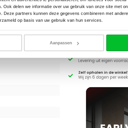
. Ook delen we informatie over uw gebruik van onze site met on
e. Deze partners kunnen deze gegevens combineren met andere i
Heb je een vraag over d
erzameld op basis van uw gebruik van hun services.
Simon helpt je graag en kan
t een energiezuinige
eratuursystemen, en wordt
Stuur een bericht
Aanpassen
Ruim assortiment
Levering uit eigen voorra
Zelf ophalen in de winkel
Wij zijn 6 dagen per wee