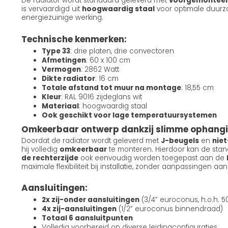
De radiator wordt standaard geleverd met
voorgemonteerd
is vervaardigd uit
hoogwaardig staal
voor optimale duur
energiezuinige werking.
Technische kenmerken:
Type 33
: drie platen, drie convectoren
Afmetingen
: 60 x 100 cm
Vermogen
: 2862 Watt
Dikte radiator
: 16 cm
Totale afstand tot muur na montage
: 18,55 cm
Kleur
: RAL 9016 zijdeglans wit
Materiaal
: hoogwaardig staal
Ook geschikt voor lage temperatuursystemen
Omkeerbaar ontwerp dankzij slimme ophang
Doordat de radiator wordt geleverd met
J-beugels
en
nie
hij volledig
omkeerbaar
te monteren. Hierdoor kan de sta
de rechterzijde
ook eenvoudig worden toegepast aan de
maximale flexibiliteit bij installatie, zonder aanpassingen aan
Aansluitingen:
2x zij-onder aansluitingen
(3/4” euroconus, h.o.h. 
4x zij-aansluitingen
(1/2” euroconus binnendraad)
Totaal 6 aansluitpunten
Volledig voorbereid op diverse leidingconfiguraties