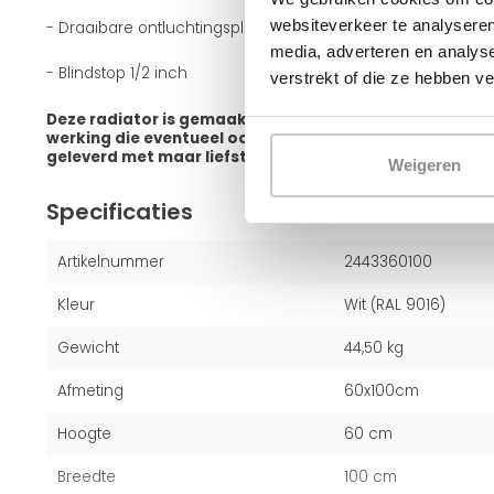
websiteverkeer te analyseren
- Draaibare ontluchtingsplug 1/2 inch
media, adverteren en analys
- Blindstop 1/2 inch
verstrekt of die ze hebben v
Deze radiator is gemaakt van hoogwaardig staal, bied
werking die eventueel ook geschikt is voor lage temp
geleverd met maar liefst 10 jaar fabrieksgarantie.
Weigeren
Specificaties
Artikelnummer
2443360100
Kleur
Wit (RAL 9016)
Gewicht
44,50 kg
Afmeting
60x100cm
Hoogte
60 cm
Breedte
100 cm