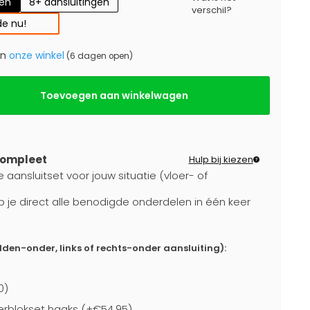
gen
8+ aansluitingen
verschil?
e nu!
in
onze winkel
(6 dagen open)
Toevoegen aan winkelwagen
compleet
Hulp bij kiezen
 aansluitset voor jouw situatie (vloer- of
b je direct alle benodigde onderdelen in één keer
dden-onder, links of rechts-onder aansluiting):
0)
rblokset haaks (+€54,95)