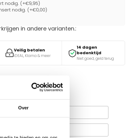
ert nodig. (+€9,95)
nsert nodig. (+€0,00)
rkrijgen in andere varianten.:
14 dagen
Veilig betalen
bedenktijd
iDEAL, Klarna & meer
Niet goed, geld terug
van de juiste keuze?
e tools.
Over
Wanneer bezorgt de
rachtservice in uw regio?
Veelgestelde vragen
A
 media te bieden en om ons