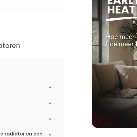
atoren
elradiator en een