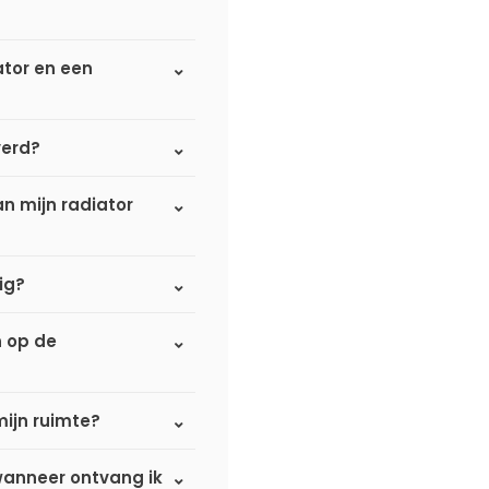
ator en een
verd?
n mijn radiator
ig?
n op de
mijn ruimte?
 wanneer ontvang ik