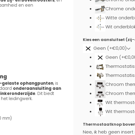
e zij- en bovenroosters
, en
zaamheid en een
Chrome onder
Witte onderb
Wit onderblo
Kies een aansluitset (zij
Geen (+€0,00)
Geen (+€0,0
Thermostatis
Thermostatis
ing
t-gelaste ophangpunten
, is
Chroom ther
ndaard
onderaansluiting aan
Chroom ther
linkeronderzijde
. Dit biedt
 het leidingwerk.
Wit thermost
Wit thermost
50 mm)
Thermostaatknop boven a
Nee, ik heb geen insert