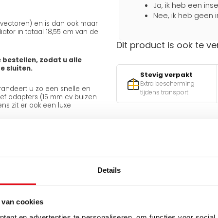
Ja, ik heb een ins
Nee, ik heb geen i
onvectoren) en is dan ook maar
ator in totaal 18,55 cm van de
Dit product is ook te ve
 bestellen, zodat u alle
 sluiten.
Stevig verpakt
Extra bescherming
arandeert u zo een snelle en
tijdens transport
usief adapters (15 mm cv buizen
ns zit er ook een luxe
ten terugvinden.
Hulp nodig bij het maken 
Gebruik een van onze handig
Details
v
 van cookies
Q
n
ent en advertenties te personaliseren, om functies voor social