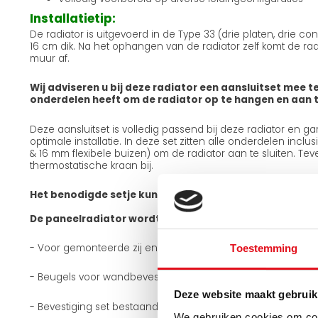
Installatietip:
De radiator is uitgevoerd in de Type 33 (drie platen, drie c
16 cm dik. Na het ophangen van de radiator zelf komt de radi
muur af.
Wij adviseren u bij deze radiator een aansluitset mee te
onderdelen heeft om de radiator op te hangen en aan te
Deze aansluitset is volledig passend bij deze radiator en g
optimale installatie. In deze set zitten alle onderdelen incl
& 16 mm flexibele buizen) om de radiator aan te sluiten. Teve
thermostatische kraan bij.
Het benodigde setje kunt u bij de gerelateerde produc
De paneelradiator wordt geleverd met:
- Voor gemonteerde zij en boven roosters
Toestemming
- Beugels voor wandbevestiging
Deze website maakt gebruik
- Bevestiging set bestaande uit houtdraadbouten + plugge
We gebruiken cookies om cont