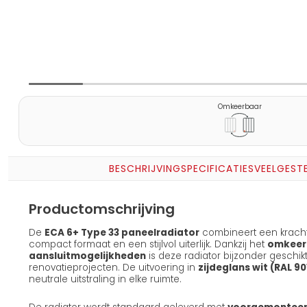
Omkeerbaar
BESCHRIJVING
SPECIFICATIES
VEELGEST
Productomschrijving
De
ECA 6+ Type 33 paneelradiator
combineert een kracht
compact formaat en een stijlvol uiterlijk. Dankzij het
omkeer
aansluitmogelijkheden
is deze radiator bijzonder geschi
renovatieprojecten. De uitvoering in
zijdeglans wit (RAL 90
neutrale uitstraling in elke ruimte.