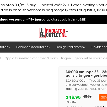
esloten 3 t/m 16 aug — bestel vóór 27 juli voor levering vóór 
halen in onze showroom is nog mogelijk t/m 1 augustus, 16:30 u
daag verzonden
15+ jaar
de radiator specialist in NL & BE
atoren
Handdoekradiatoren
Design radiatoren
Elektrisch
 - Oppio Paneelradiator met 6 aansluitingen - geribbelde voorzijde 
60x100 cm Type 33 - 28
aansluitingen - geribbe
ECA 60 x 100 cm Type 33 pane
drie convectoren voor extra w
krachtig voor compacte ruim
246,95
411,58
39%
Incl. btw