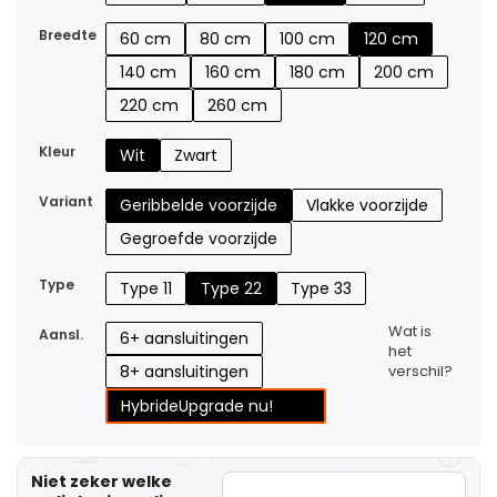
Breedte
60 cm
80 cm
100 cm
120 cm
140 cm
160 cm
180 cm
200 cm
220 cm
260 cm
Kleur
Wit
Zwart
Variant
Geribbelde voorzijde
Vlakke voorzijde
Gegroefde voorzijde
Type
Type 11
Type 22
Type 33
Wat is
Aansl.
6+ aansluitingen
het
8+ aansluitingen
verschil?
Hybride
Upgrade nu!
Niet zeker welke