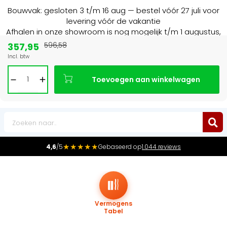
Bouwvak: gesloten 3 t/m 16 aug — bestel vóór 27 juli voor
levering vóór de vakantie
Afhalen in onze showroom is nog mogelijk t/m 1 augustus,
16:30 uur.
357,95
596,58
Incl. btw
Marktleider
in radiatoren in de Benelux
Toevoegen aan winkelwagen
0
★★★★★
4,6
/5
Gebaseerd op
1.044 reviews
Vermogens
Tabel