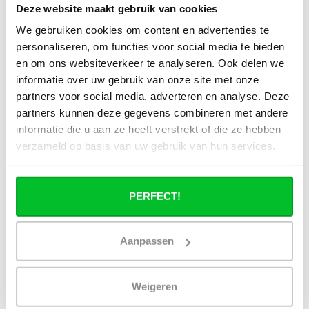
Deze website maakt gebruik van cookies
Wat is technisch gezien een hybride
We gebruiken cookies om content en advertenties te
paneelradiator?
personaliseren, om functies voor social media te bieden
en om ons websiteverkeer te analyseren. Ook delen we
Hoe verschilt de warmteafgifte van een
informatie over uw gebruik van onze site met onze
hybride paneelradiator ten opzichte van
partners voor social media, adverteren en analyse. Deze
een standaard paneelradiator?
partners kunnen deze gegevens combineren met andere
informatie die u aan ze heeft verstrekt of die ze hebben
Wat is het voordeel van geïntegreerde
verzameld op basis van uw gebruik van hun services.
warmteboosters ten opzichte van losse
radiatorventilatoren?
PERFECT!
Waarom is een hybride paneelradiator
technisch geen convector?
Aanpassen
Hoe presteert een hybride
paneelradiator bij lage
aanvoertemperaturen (35–45 °C)?
Weigeren