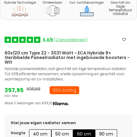
Hybride Technologie
Omkeerbaar
Incl. luchtbevochtiger
Geschikt als
lage
temperatuur
radiator
5.0/5
(2 beoordelingen)
60x120 cm Type 22 - 3021 Watt - ECA Hybride 8+
Geribbelde Paneelradiator met ingebouwde boosters -
Wit
Hybride paneelradiator, ook geschikt als lage temperatuur radiator.
Tot 30% efficiënter verwarmen, snelle opwarming en geschikt voor
warmtepomp en cv-installaties.
357,95
596,58
39% korting
Incl. btw
Maak 3 betalingen van €119,32.
Stel jouw eigen radiator samen
Hoogte
40 cm
50 cm
60 cm
90 cm