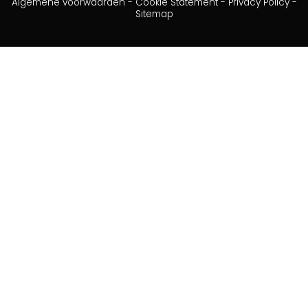
Algemene voorwaarden
-
Cookie Statement
-
Privacy Policy
-
Sitemap