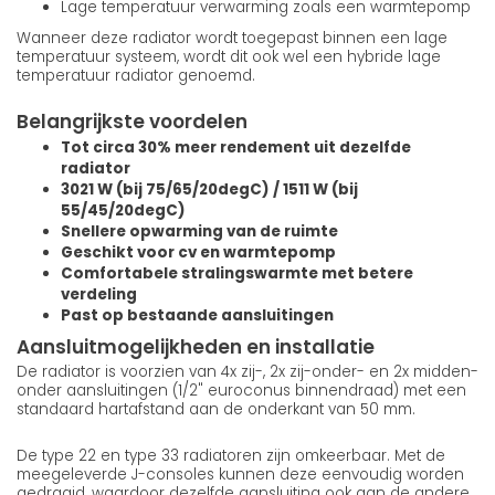
Lage temperatuur verwarming zoals een warmtepomp
Wanneer deze radiator wordt toegepast binnen een lage
temperatuur systeem, wordt dit ook wel een hybride lage
temperatuur radiator genoemd.
Belangrijkste voordelen
Tot circa 30% meer rendement uit dezelfde
radiator
3021 W (bij 75/65/20degC) / 1511 W (bij
55/45/20degC)
Snellere opwarming van de ruimte
Geschikt voor cv en warmtepomp
Comfortabele stralingswarmte met betere
verdeling
Past op bestaande aansluitingen
Aansluitmogelijkheden en installatie
De radiator is voorzien van 4x zij-, 2x zij-onder- en 2x midden-
onder aansluitingen (1/2" euroconus binnendraad) met een
standaard hartafstand aan de onderkant van 50 mm.
De type 22 en type 33 radiatoren zijn omkeerbaar. Met de
meegeleverde J-consoles kunnen deze eenvoudig worden
gedraaid, waardoor dezelfde aansluiting ook aan de andere