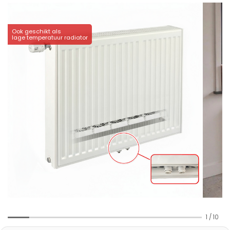
Ook geschikt als
lage temperatuur radiator
1
/
10