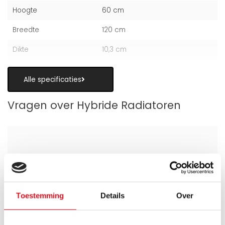
Hoogte
60 cm
Breedte
120 cm
Dikte
10,3 cm
Alle specificaties
Vragen over Hybride Radiatoren
Is een hybride paneelradiator geschikt
als alternatief voor vloerverwarming?
Toestemming
Details
Over
Wanneer zijn de warmteboosters het
meest nuttig?