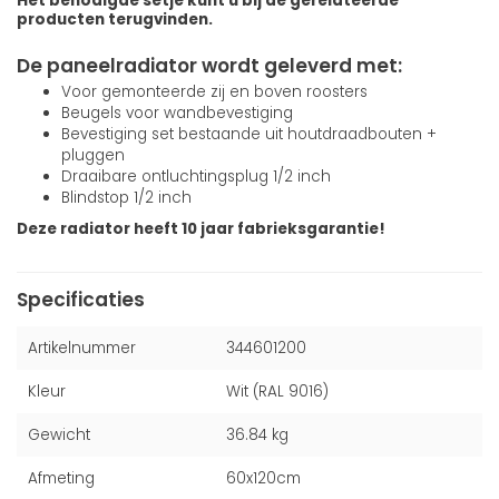
Het benodigde setje kunt u bij de gerelateerde
producten terugvinden.
De paneelradiator wordt geleverd met:
Voor gemonteerde zij en boven roosters
Beugels voor wandbevestiging
Bevestiging set bestaande uit houtdraadbouten +
pluggen
Draaibare ontluchtingsplug 1/2 inch
Blindstop 1/2 inch
Deze radiator heeft 10 jaar fabrieksgarantie!
Specificaties
Artikelnummer
344601200
Kleur
Wit (RAL 9016)
Gewicht
36.84 kg
Afmeting
60x120cm