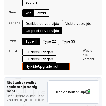
260 cm
Kleur
Wit
Zwart
Variant
Geribbelde voorzijde
Vlakke voorzijde
Gegroefde voorzijde
Type
Type 11
Type 22
Type 33
Wat is
Aansl.
6+ aansluitingen
het
8+ aansluitingen
verschil?
Hybride
Upgrade nu!
Niet zeker welke
radiator je nodig
hebt?
Doe de keuzehulp
Gebruik onze keuzehulp en
vind snel de juiste radiator.