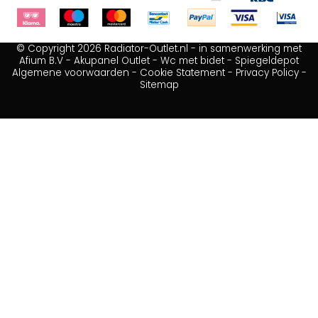
© Copyright 2026 Radiator-Outlet.nl - in samenwerking met
Afium B.V
-
Akupanel Outlet
-
Wc met bidet
-
Spiegeldepot
Algemene voorwaarden
-
Cookie Statement
-
Privacy Policy
-
Sitemap