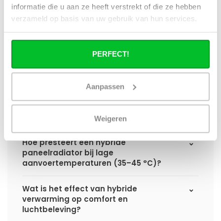
informatie die u aan ze heeft verstrekt of die ze hebben
Hoe verschilt de warmteafgifte van een
verzameld op basis van uw gebruik van hun services.
hybride paneelradiator ten opzichte van
een standaard paneelradiator?
PERFECT!
Wat is het voordeel van geïntegreerde
warmteboosters ten opzichte van losse
radiatorventilatoren?
Aanpassen
Waarom is een hybride paneelradiator
technisch geen convector?
Weigeren
Hoe presteert een hybride
paneelradiator bij lage
aanvoertemperaturen (35–45 °C)?
Wat is het effect van hybride
verwarming op comfort en
luchtbeleving?