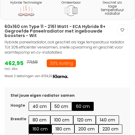
Hybride Technologie
Omkeerbaar
Geschikt als
lage
temperatuur
radiator
60x160 cm Type 11 - 2161 Watt - ECA Hybride 8+
Gegroefde Paneelradiator met ingebouwde
boosters - Wit
Hybride paneelradiator, ook geschikt als lage temperatuur radiator.
Tot 30% efficiënter verwarmen, snelle opwarming en geschikt voor
warmtepomp en cv-installaties.
462,95
771,58
39% korting
Incl. btw
Maak 3 betalingen van €154,32.
Stel jouw eigen radiator samen
Hoogte
40 cm
50 cm
60 cm
Breedte
80 cm
100 cm
120 cm
140 cm
160 cm
180 cm
200 cm
220 cm