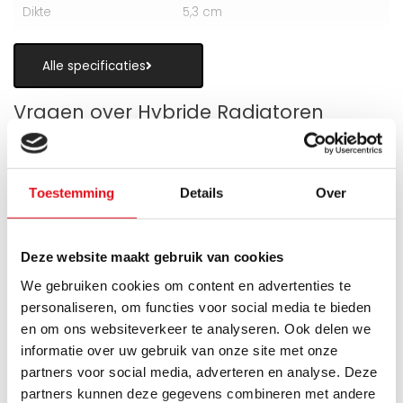
Dikte
5,3 cm
Alle specificaties
Vragen over Hybride Radiatoren
Toestemming
Details
Over
Is een hybride paneelradiator geschikt
als alternatief voor vloerverwarming?
Deze website maakt gebruik van cookies
We gebruiken cookies om content en advertenties te
Wanneer zijn de warmteboosters het
personaliseren, om functies voor social media te bieden
meest nuttig?
en om ons websiteverkeer te analyseren. Ook delen we
informatie over uw gebruik van onze site met onze
Wat is technisch gezien een hybride
partners voor social media, adverteren en analyse. Deze
paneelradiator?
partners kunnen deze gegevens combineren met andere