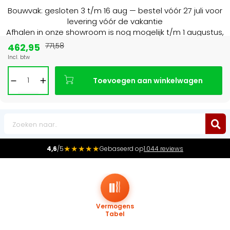
Bouwvak: gesloten 3 t/m 16 aug — bestel vóór 27 juli voor
levering vóór de vakantie
Afhalen in onze showroom is nog mogelijk t/m 1 augustus,
16:30 uur.
462,95
771,58
Incl. btw
Marktleider
in radiatoren in de Benelux
Toevoegen aan winkelwagen
0
★★★★★
4,6
/5
Gebaseerd op
1.044 reviews
Vermogens
Tabel