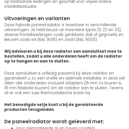
op bestaande leidingen en geschikt voor vrijwel iedere
installatiesituatie.
Uitvoeringen en varianten
Deze hybride paneelradiator is leverbaar in verschillende
uitvoeringen. Je hebt keuze uit meerdere types (11, 22 en 33),
diverse frontafwerkingen zoals geribbeld, vlak of gegroefd, en
kleuren zoals wit (RAL 9016) en zwart (RAL 9005).
Wij adviseren u bij deze radiator een aansluitset mee te
bestellen, zodat u alle onderdelen heeft om de radiator
op te hangen en aan te sluiten.
Deze aansluitset is volledig passend bij deze radiator en
garandeert u zo een snelle en optimale installatie. In deze set
zitten alle onderdelen inclusief adapters (15 mm cv buizen &
16 mm flexibele buizen) om de radiator aan te sluiten. Tevens
zit er ook een luxe thermostatische kraan bij.
Het benodigde setje kunt u bij de gerelateerde
producten terugvinden.
De paneelradiator wordt geleverd met:
Voor gemonteerde zij en boven roosters