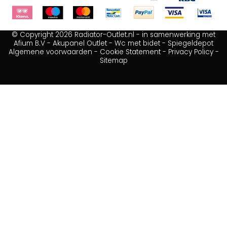
© Copyright 2026 Radiator-Outlet.nl - in samenwerking met
Afium B.V
-
Akupanel Outlet
-
Wc met bidet
-
Spiegeldepot
Algemene voorwaarden
-
Cookie Statement
-
Privacy Policy
-
Sitemap