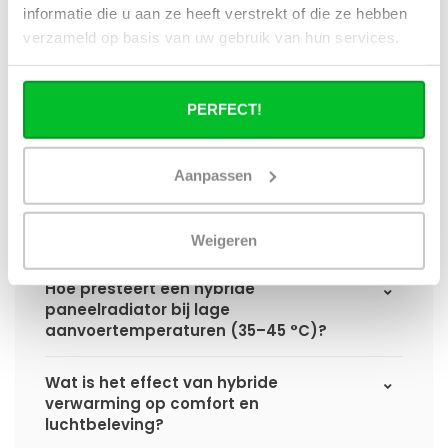
informatie die u aan ze heeft verstrekt of die ze hebben
Hoe verschilt de warmteafgifte van een
verzameld op basis van uw gebruik van hun services.
hybride paneelradiator ten opzichte van
een standaard paneelradiator?
PERFECT!
Wat is het voordeel van geïntegreerde
warmteboosters ten opzichte van losse
radiatorventilatoren?
Aanpassen
Waarom is een hybride paneelradiator
technisch geen convector?
Weigeren
Hoe presteert een hybride
paneelradiator bij lage
aanvoertemperaturen (35–45 °C)?
Wat is het effect van hybride
verwarming op comfort en
luchtbeleving?