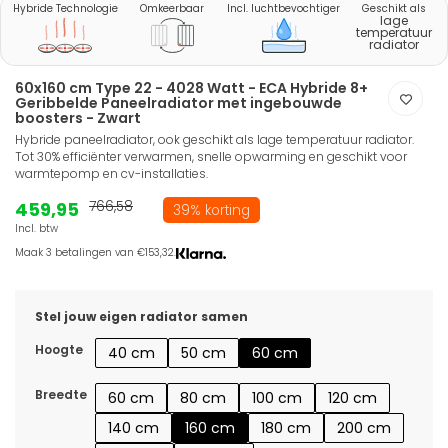
Hybride Technologie
Omkeerbaar
Incl. luchtbevochtiger
Geschikt als
lage
temperatuur
radiator
60x160 cm Type 22 - 4028 Watt - ECA Hybride 8+
Geribbelde Paneelradiator met ingebouwde
boosters - Zwart
Hybride paneelradiator, ook geschikt als lage temperatuur radiator.
Tot 30% efficiënter verwarmen, snelle opwarming en geschikt voor
warmtepomp en cv-installaties.
459,95
766,58
39% korting
Incl. btw
Maak 3 betalingen van €153,32.
Stel jouw eigen radiator samen
Hoogte
40 cm
50 cm
60 cm
Breedte
60 cm
80 cm
100 cm
120 cm
140 cm
160 cm
180 cm
200 cm