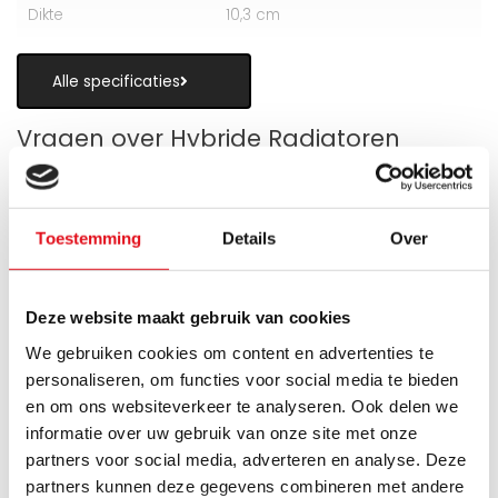
Dikte
10,3 cm
Alle specificaties
Vragen over Hybride Radiatoren
Toestemming
Details
Over
Is een hybride paneelradiator geschikt
als alternatief voor vloerverwarming?
Deze website maakt gebruik van cookies
We gebruiken cookies om content en advertenties te
Wanneer zijn de warmteboosters het
personaliseren, om functies voor social media te bieden
meest nuttig?
en om ons websiteverkeer te analyseren. Ook delen we
informatie over uw gebruik van onze site met onze
Wat is technisch gezien een hybride
partners voor social media, adverteren en analyse. Deze
paneelradiator?
partners kunnen deze gegevens combineren met andere