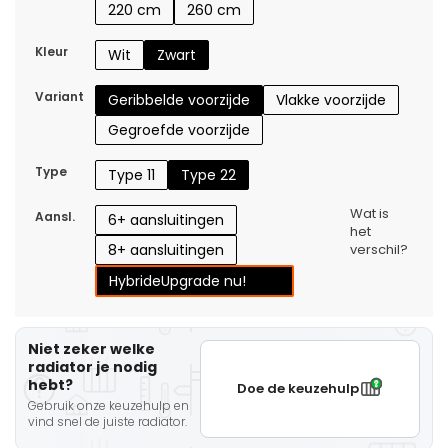
220 cm
260 cm
Kleur
Wit
Zwart
Variant
Geribbelde voorzijde
Vlakke voorzijde
Gegroefde voorzijde
Type
Type 11
Type 22
Wat is
Aansl.
6+ aansluitingen
het
8+ aansluitingen
verschil?
Hybride
Upgrade nu!
Niet zeker welke
radiator je nodig
hebt?
Doe de keuzehulp
Gebruik onze keuzehulp en
vind snel de juiste radiator.