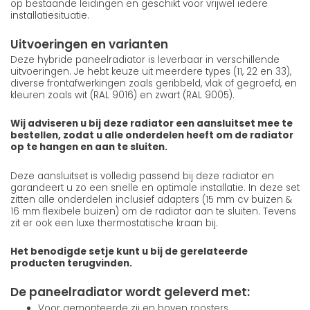
op bestaande leidingen en geschikt voor vrijwel iedere
installatiesituatie.
Uitvoeringen en varianten
Deze hybride paneelradiator is leverbaar in verschillende
uitvoeringen. Je hebt keuze uit meerdere types (11, 22 en 33),
diverse frontafwerkingen zoals geribbeld, vlak of gegroefd, en
kleuren zoals wit (RAL 9016) en zwart (RAL 9005).
Wij adviseren u bij deze radiator een aansluitset mee te
bestellen, zodat u alle onderdelen heeft om de radiator
op te hangen en aan te sluiten.
Deze aansluitset is volledig passend bij deze radiator en
garandeert u zo een snelle en optimale installatie. In deze set
zitten alle onderdelen inclusief adapters (15 mm cv buizen &
16 mm flexibele buizen) om de radiator aan te sluiten. Tevens
zit er ook een luxe thermostatische kraan bij.
Het benodigde setje kunt u bij de gerelateerde
producten terugvinden.
De paneelradiator wordt geleverd met:
Voor gemonteerde zij en boven roosters