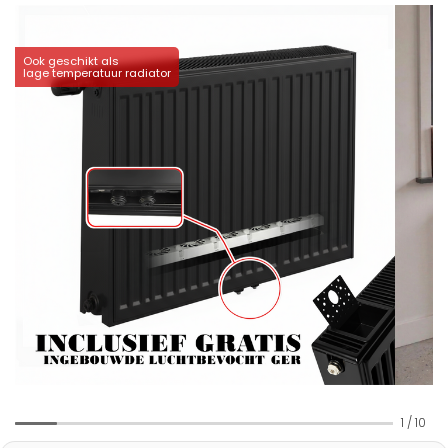
Ook geschikt als
lage temperatuur radiator
1
/
10