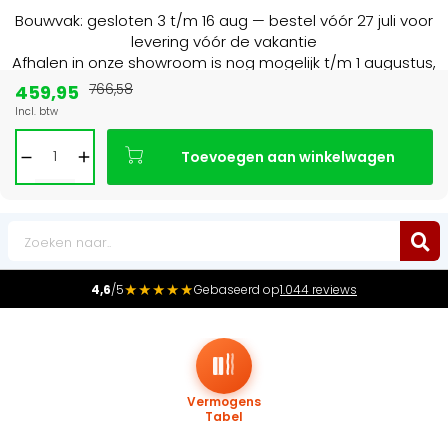
Bouwvak: gesloten 3 t/m 16 aug — bestel vóór 27 juli voor
levering vóór de vakantie
Afhalen in onze showroom is nog mogelijk t/m 1 augustus,
16:30 uur.
459,95
766,58
Incl. btw
Marktleider
in radiatoren in de Benelux
Toevoegen aan winkelwagen
0
★★★★★
4,6
/5
Gebaseerd op
1.044 reviews
Vermogens
Tabel