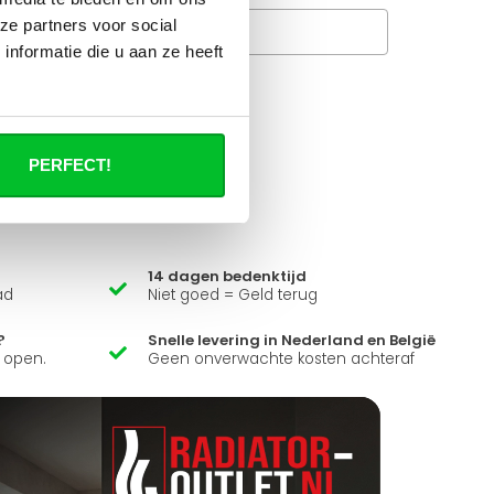
ze partners voor social
Veelgestelde vragen
A
nformatie die u aan ze heeft
it product ?
 al je vragen beantwoorden.
PERFECT!
14 dagen bedenktijd
ad
Niet goed = Geld terug
?
Snelle levering in Nederland en België
k open.
Geen onverwachte kosten achteraf