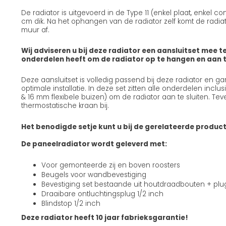
De radiator is uitgevoerd in de Type 11 (enkel plaat, enkel c
cm dik. Na het ophangen van de radiator zelf komt de radiat
muur af.
Wij adviseren u bij deze radiator een aansluitset mee te
onderdelen heeft om de radiator op te hangen en aan te
Deze aansluitset is volledig passend bij deze radiator en g
optimale installatie. In deze set zitten alle onderdelen incl
& 16 mm flexibele buizen) om de radiator aan te sluiten. Teve
thermostatische kraan bij.
Het benodigde setje kunt u bij de gerelateerde produc
De paneelradiator wordt geleverd met:
Voor gemonteerde zij en boven roosters
Beugels voor wandbevestiging
Bevestiging set bestaande uit houtdraadbouten + pl
Draaibare ontluchtingsplug 1/2 inch
Blindstop 1/2 inch
Deze radiator heeft 10 jaar fabrieksgarantie!