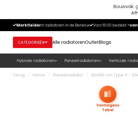
Bouwvak: g
Af
Marktleider
in radiatoren in de Benelux
Voor 15:00 besteld =
van
Alle radiatoren
Outlet
Blogs
CATEGORIEËN
Hybride radiatoren
Paneelradiatoren
Verticale radi
Terug
/
Home
/
Paneelradiator
/
60x180 cm Type 11 - 21
Vermogens
Tabel