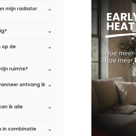
n mijn radiator
ig?
n op de
mijn ruimte?
 wanneer ontvang ik
an ik alle
n in combinatie