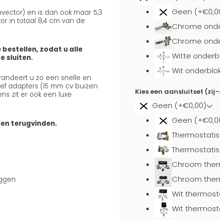
Geen (+€0,0
onvector) en is dan ook maar 5,3
or in totaal 8,4 cm van de
Chrome onde
Chrome onder
 bestellen, zodat u alle
Witte onderb
 sluiten.
Wit onderblo
arandeert u zo een snelle en
usief adapters (15 mm cv buizen
Kies een aansluitset (zij
ns zit er ook een luxe
Geen (+€0,00)
Geen (+€0,0
ten terugvinden.
Thermostatis
Thermostatis
Chroom ther
Chroom ther
uggen
Wit thermost
Wit thermost