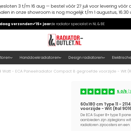
esloten 3 t/m 16 aug — bestel vóór 27 juli voor levering vóór 
halen in onze showroom is nog mogelijk t/m 1 augustus, 16:30 u
daag verzonden
15+ jaar
de radiator specialist in NL & BE
atoren
Handdoekradiatoren
Design radiatoren
Elektrisch
14 Watt - ECA Paneelradiator Compact 8 gegroefde voorzijde - Wit (R
5.0/5
(3
60x180 cm Type 11 - 21
voorzijde - Wit (Ral 901
De ECA Super 8+ type 11 panee
aanbieden zijn zijdeglans wit 
radiatoren zijroosters en ee