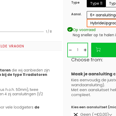
Type
Type 11
Typ
Aansl.
6+ aansluitin
Hybride
Upgrad
Op voorraad
1
/
8
Nog sneller op te halen 
ELDE VRAGEN
Choose from:
atoren
die wij aanbieden zijn
Maak je aansluiting 
n bij de type 11 radiatoren
Kies eenvoudig de juiste
wandaansluiting).
Met een aansluitset he
nus h.o.h. 50mm), twee
4 zij aansluitingen (1/2
compleet.
Kies een aansluitset (mi
oor vele loodgieters
de
Geen (+€0,00)