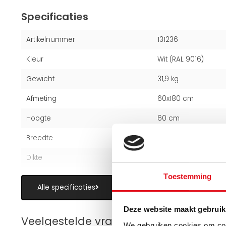
Specificaties
Artikelnummer
131236
Kleur
Wit (RAL 9016)
Gewicht
31,9 kg
Afmeting
60x180 cm
Hoogte
60 cm
Breedte
180 cm
Dikte
5,3 cm
Toestemming
Alle specificaties
Deze website maakt gebruik
Veelgestelde vragen over paneelradi
We gebruiken cookies om cont