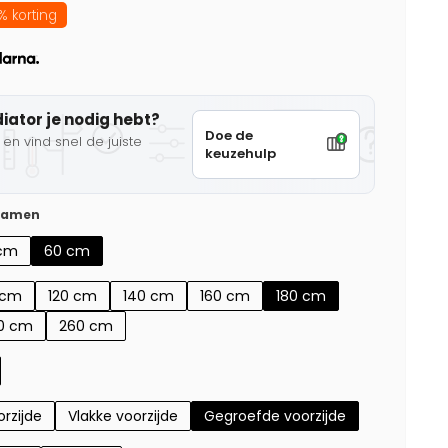
% korting
diator je nodig hebt?
Doe de
en vind snel de juiste
keuzehulp
 samen
cm
60 cm
 cm
120 cm
140 cm
160 cm
180 cm
0 cm
260 cm
rzijde
Vlakke voorzijde
Gegroefde voorzijde