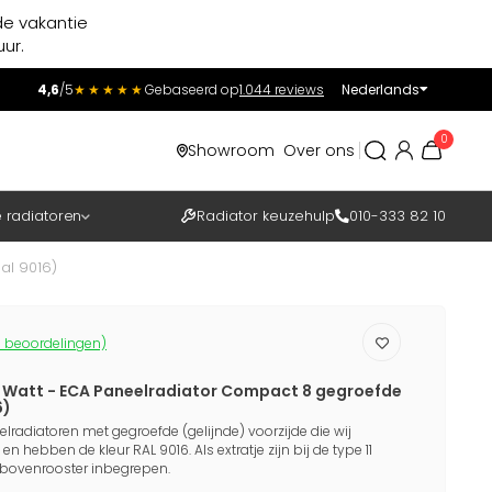
de vakantie
ur.
4,6
/5
★★★★★
Gebaseerd op
1.044 reviews
Nederlands
Incl.
Excl.
0
Showroom
Over ons
BTW
e radiatoren
Radiator keuzehulp
010-333 82 10
al 9016)
 beoordelingen)
14 Watt - ECA Paneelradiator Compact 8 gegroefde
6)
lradiatoren met gegroefde (gelijnde) voorzijde die wij
en hebben de kleur RAL 9016. Als extratje zijn bij de type 11
n bovenrooster inbegrepen.