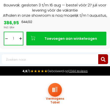
Bouwvak: gesloten 3 t/m 16 aug — bestel vóór 27 juli voor
levering vóór de vakantie
Afhalen in onze showroom is nog mogelijk t/m 1 augustus,
16:30 uur.
386,95
644,92
Incl. btw
Marktleider
in radiatoren in de Benelux
Toevoegen aan winkelwagen
0
★★★★★
4,6
/5
Gebaseerd op
1.044 reviews
Vermogens
Tabel