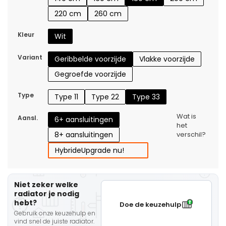
220 cm
260 cm
Kleur
Wit
Variant
Geribbelde voorzijde
Vlakke voorzijde
Gegroefde voorzijde
Type
Type 11
Type 22
Type 33
Wat is
Aansl.
6+ aansluitingen
het
8+ aansluitingen
verschil?
Hybride
Upgrade nu!
Niet zeker welke
radiator je nodig
hebt?
Doe de keuzehulp
Gebruik onze keuzehulp en
vind snel de juiste radiator.