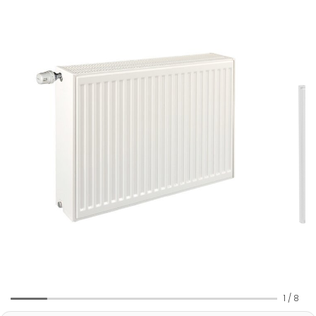
1
/
8