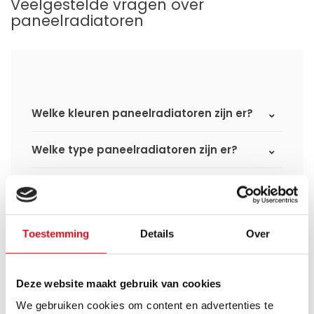
Veelgestelde vragen over
paneelradiatoren
Welke kleuren paneelradiatoren zijn er?
Welke type paneelradiatoren zijn er?
Welke varianten paneelradiatoren zijn
er?
Toestemming
Details
Over
Wat is het verschil tussen een
standaard paneelradiator en een
hybride paneelradiator?
Deze website maakt gebruik van cookies
Wat is het verschil tussen een compact
We gebruiken cookies om content en advertenties te