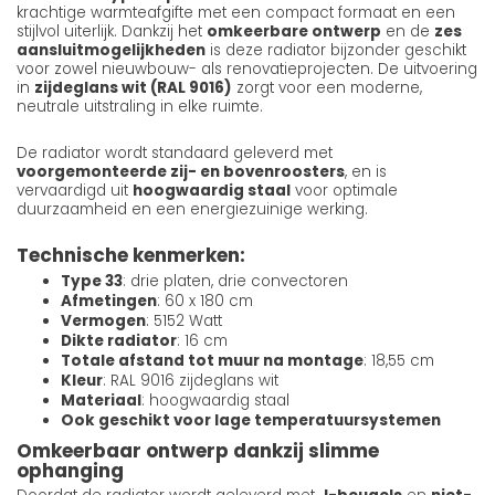
krachtige warmteafgifte met een compact formaat en een
stijlvol uiterlijk. Dankzij het
omkeerbare ontwerp
en de
zes
aansluitmogelijkheden
is deze radiator bijzonder geschikt
voor zowel nieuwbouw- als renovatieprojecten. De uitvoering
in
zijdeglans wit (RAL 9016)
zorgt voor een moderne,
neutrale uitstraling in elke ruimte.
De radiator wordt standaard geleverd met
voorgemonteerde zij- en bovenroosters
, en is
vervaardigd uit
hoogwaardig staal
voor optimale
duurzaamheid en een energiezuinige werking.
Technische kenmerken:
Type 33
: drie platen, drie convectoren
Afmetingen
: 60 x 180 cm
Vermogen
: 5152 Watt
Dikte radiator
: 16 cm
Totale afstand tot muur na montage
: 18,55 cm
Kleur
: RAL 9016 zijdeglans wit
Materiaal
: hoogwaardig staal
Ook geschikt voor lage temperatuursystemen
Omkeerbaar ontwerp dankzij slimme
ophanging