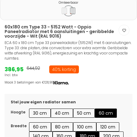
Omkeerbaar
60x180 cm Type 33 - 5152 Watt - Oppio
Paneelradiator met 6 aansluitingen - geribbelde
voorzijde - Wit (RAL 9016)
ECA 60 x 180 cm Type 33 paneelradiator (5152W) met 6 aansluitingen.
Type 33: drie platen, drie convectoren voor extra warmte. Geribbelde
witte afwerking (RAL 9016), energiezuinig en krachtig voor compacte
ruimtes.
386,95
644,92
40% korting
Incl. btw
Maak 3 betalingen van €128,98.
Stel jouw eigen radiator samen
Hoogte
30 cm
40 cm
50 cm
60 cm
Breedte
60 cm
80 cm
100 cm
120 cm
140 cm
160 cm
180 cm
200 cm