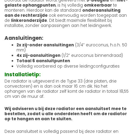
Doordat de radiator wordt geleverd met
J-beugels
en
niet-
gelaste ophangpunten
, is hij volledig
omkeerbaar
te
monteren. Hierdoor kan de standaard
onderaansluiting
aan de rechterzijde
ook eenvoudig worden toegepast aan
de
linkeronderzijde
. Dit biedt maximale flexibiliteit bij
installatie, zonder aanpassingen aan het leidingwerk.
Aansluitingen:
2x zij-onder aansluitingen
(3/4” euroconus, h.o.h. 50
mm)
4x zij-aansluitingen
(1/2” euroconus binnendraad)
Totaal 6 aansluitpunten
Volledig voorbereid op diverse leidingconfiguraties
Installatietip:
De radiator is uitgevoerd in de Type 33 (drie platen, drie
convectoren) en is dan ook maar 16 cm dik. Na het
ophangen van de radiator zelf komt de radiator in totaal 18,55
cm van de muur af.
Wij adviseren u bij deze radiator een aansluitset mee te
bestellen, zodat u alle onderdelen heeft om de radiator
op te hangen en aan te sluiten.
Deze aansluitset is volledig passend bij deze radiator en