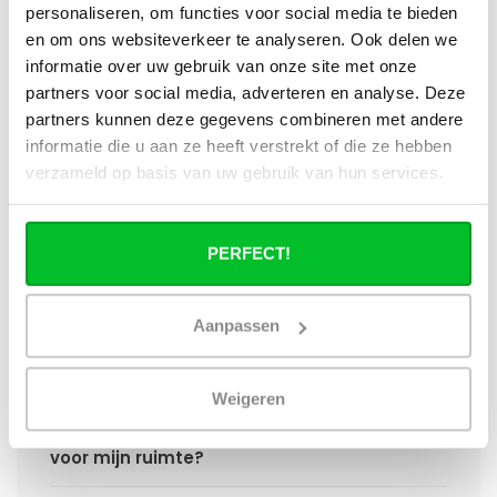
6 radiator en een compact 8 radiator?
personaliseren, om functies voor social media te bieden
en om ons websiteverkeer te analyseren. Ook delen we
Worden er materialen voor ophanging
informatie over uw gebruik van onze site met onze
bij geleverd?
partners voor social media, adverteren en analyse. Deze
partners kunnen deze gegevens combineren met andere
Wat heb ik nog meer nodig om de
informatie die u aan ze heeft verstrekt of die ze hebben
installatie van mijn radiator compleet te
verzameld op basis van uw gebruik van hun services.
maken?
Haakse of rechte aansluitset, welke heb
PERFECT!
ik nodig?
Aanpassen
Kan ik mijn Smart thermostaatknop
aansluiten op de paneelradiatoren van
Radiator-Outlet?
Weigeren
Hoe bereken in de benodigde capaciteit
voor mijn ruimte?