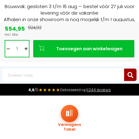
Bouwvak: gesloten 3 t/m 16 aug — bestel vóór 27 juli voor
levering vóór de vakantie
Afhalen in onze showroom is nog mogelijk t/m 1 augustus,
16:30 uur.
554,95
924,92
Incl. btw
Marktleider
in radiatoren in de Benelux
Toevoegen aan winkelwagen
0
★★★★★
4,6
/5
Gebaseerd op
1.044 reviews
Vermogens
Tabel