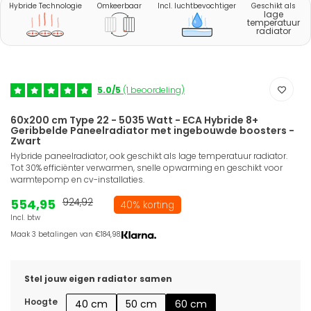
Hybride Technologie
Omkeerbaar
Incl. luchtbevochtiger
Geschikt als
lage
temperatuur
radiator
5.0/5
(1 beoordeling)
60x200 cm Type 22 - 5035 Watt - ECA Hybride 8+
Geribbelde Paneelradiator met ingebouwde boosters -
Zwart
Hybride paneelradiator, ook geschikt als lage temperatuur radiator.
Tot 30% efficiënter verwarmen, snelle opwarming en geschikt voor
warmtepomp en cv-installaties.
554,95
924,92
40% korting
Incl. btw
Maak 3 betalingen van €184,98.
Stel jouw eigen radiator samen
Hoogte
40 cm
50 cm
60 cm