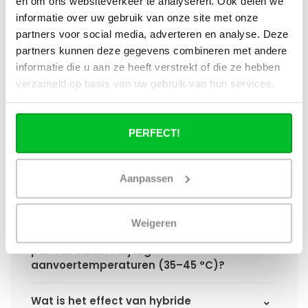
en om ons websiteverkeer te analyseren. Ook delen we
Wat is technisch gezien een hybride
informatie over uw gebruik van onze site met onze
paneelradiator?
partners voor social media, adverteren en analyse. Deze
partners kunnen deze gegevens combineren met andere
Hoe verschilt de warmteafgifte van een
informatie die u aan ze heeft verstrekt of die ze hebben
hybride paneelradiator ten opzichte van
verzameld op basis van uw gebruik van hun services.
een standaard paneelradiator?
Wat is het voordeel van geïntegreerde
PERFECT!
warmteboosters ten opzichte van losse
radiatorventilatoren?
Aanpassen
Waarom is een hybride paneelradiator
technisch geen convector?
Weigeren
Hoe presteert een hybride
paneelradiator bij lage
aanvoertemperaturen (35–45 °C)?
Wat is het effect van hybride