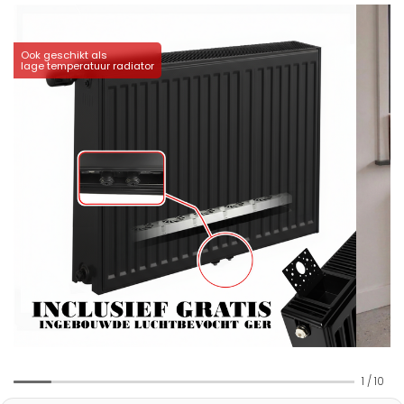
Ook geschikt als
lage temperatuur radiator
1
/
10