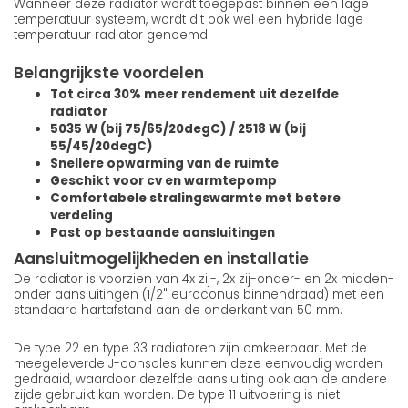
Wanneer deze radiator wordt toegepast binnen een lage
temperatuur systeem, wordt dit ook wel een hybride lage
temperatuur radiator genoemd.
Belangrijkste voordelen
Tot circa 30% meer rendement uit dezelfde
radiator
5035 W (bij 75/65/20degC) / 2518 W (bij
55/45/20degC)
Snellere opwarming van de ruimte
Geschikt voor cv en warmtepomp
Comfortabele stralingswarmte met betere
verdeling
Past op bestaande aansluitingen
Aansluitmogelijkheden en installatie
De radiator is voorzien van 4x zij-, 2x zij-onder- en 2x midden-
onder aansluitingen (1/2" euroconus binnendraad) met een
standaard hartafstand aan de onderkant van 50 mm.
De type 22 en type 33 radiatoren zijn omkeerbaar. Met de
meegeleverde J-consoles kunnen deze eenvoudig worden
gedraaid, waardoor dezelfde aansluiting ook aan de andere
zijde gebruikt kan worden. De type 11 uitvoering is niet