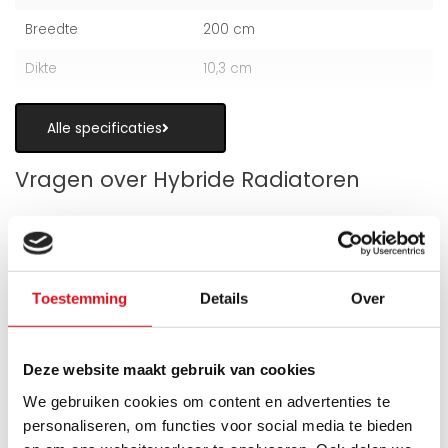
Breedte
200 cm
Dikte
10,3 cm
Alle specificaties
Vragen over Hybride Radiatoren
Toestemming
Details
Over
Is een hybride paneelradiator geschikt
als alternatief voor vloerverwarming?
Deze website maakt gebruik van cookies
Wanneer zijn de warmteboosters het
We gebruiken cookies om content en advertenties te
meest nuttig?
personaliseren, om functies voor social media te bieden