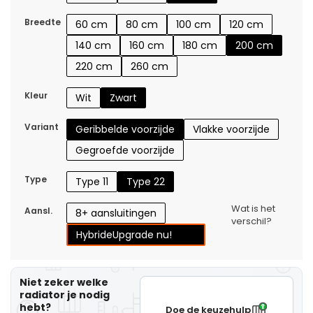
Breedte
60 cm
80 cm
100 cm
120 cm
140 cm
160 cm
180 cm
200 cm
220 cm
260 cm
Kleur
Wit
Zwart
Variant
Geribbelde voorzijde
Vlakke voorzijde
Gegroefde voorzijde
Type
Type 11
Type 22
Wat is het
Aansl.
8+ aansluitingen
verschil?
Hybride
Upgrade nu!
Niet zeker welke
radiator je nodig
hebt?
Doe de keuzehulp