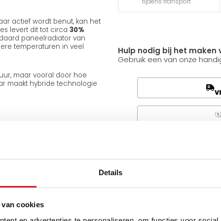
tijdens transport
ar actief wordt benut, kan het
s levert dit tot circa
30%
daard paneelradiator van
gere temperaturen in veel
Hulp nodig bij het maken 
Gebruik een van onze handig
uur, maar vooral door hoe
aar maakt hybride technologie
v
Q
Heb je een vraag over d
p
Simon helpt je graag en kan
Details
mperatuur systeem, wordt dit
Stuur een bericht
 van cookies
tor
ent en advertenties te personaliseren, om functies voor social