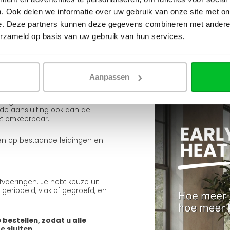
Ruim assortiment
degC)
. Ook delen we informatie over uw gebruik van onze site met on
Levering uit eigen voorra
e. Deze partners kunnen deze gegevens combineren met andere i
Zelf ophalen in de winkel
ling
erzameld op basis van uw gebruik van hun services.
Wij zijn 6 dagen per wee
en-onder aansluitingen (1/2"
Aanpassen
an de onderkant van 50 mm.
 meegeleverde J-consoles
e aansluiting ook aan de
iet omkeerbaar.
uiten op bestaande leidingen en
tvoeringen. Je hebt keuze uit
 geribbeld, vlak of gegroefd, en
 bestellen, zodat u alle
 sluiten.