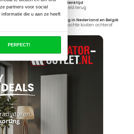
14 dagen bedenktijd
ze partners voor social
ad
Niet goed = Geld terug
nformatie die u aan ze heeft
?
Snelle levering in Nederland en België
k open.
Geen onverwachte kosten achteraf
PERFECT!