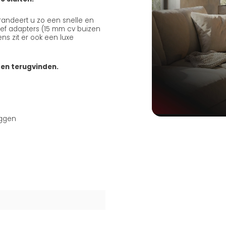
arandeert u zo een snelle en
usief adapters (15 mm cv buizen
ns zit er ook een luxe
ten terugvinden.
uggen