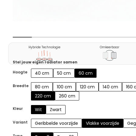
Hybride Technologie
Omkeerbaar
Stel jouw eigen radiator samen
Hoogte
40 cm
50 cm
60 cm
Breedte
80 cm
100 cm
120 cm
140 cm
160
220 cm
260 cm
Kleur
Wit
Zwart
Variant
Geribbelde voorzijde
Vlakke voorzijde
Geg
Type