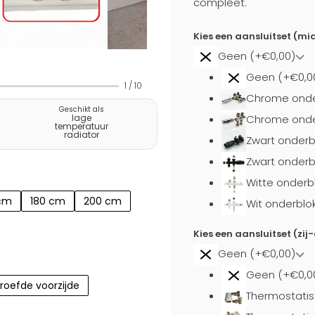
compleet.
Kies een aansluitset (mi
Geen (+€0,00)
Geen (+€0,0
1
/
10
Chrome onde
Geschikt als
Chrome onder
lage
temperatuur
radiator
Zwart onderb
Zwart onderb
Witte onderb
 cm
180 cm
200 cm
Wit onderblo
Kies een aansluitset (zij
Geen (+€0,00)
Geen (+€0,0
roefde voorzijde
Thermostatis