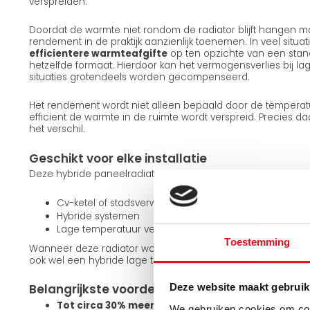
verspreiden.
Doordat de warmte niet rondom de radiator blijft hangen ma
rendement in de praktijk aanzienlijk toenemen. In veel situatie
efficientere warmteafgifte
op ten opzichte van een stan
hetzelfde formaat. Hierdoor kan het vermogensverlies bij la
situaties grotendeels worden gecompenseerd.
Het rendement wordt niet alleen bepaald door de temperat
efficient de warmte in de ruimte wordt verspreid. Precies d
het verschil.
Geschikt voor elke installatie
Deze hybride paneelradiator is geschikt voor:
Cv-ketel of stadsverwarming
Hybride systemen
Lage temperatuur verwarming zoals een warmtepom
Toestemming
Wanneer deze radiator wordt toegepast binnen een lage te
ook wel een hybride lage temperatuur radiator genoemd.
Belangrijkste voordelen
Deze website maakt gebruik
Tot circa 30% meer rendement uit dezelfde radia
We gebruiken cookies om cont