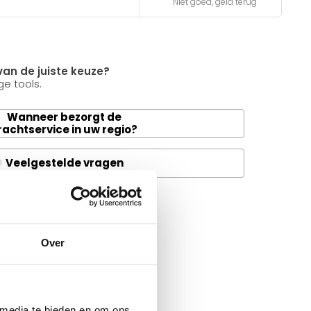
Niet goed, geld terug
van de juiste keuze?
e tools.
Wanneer bezorgt de
rachtservice in uw regio?
Veelgestelde vragen
A
it product ?
 al je vragen beantwoorden.
Over
 media te bieden en om ons