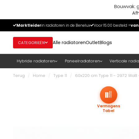
Bouwvak: g
Af
Marktleider
in radiatoren in de Benelux
Voor 15:00 besteld =
van
Alle radiatoren
Outlet
Blogs
CATEGORIEËN
Hybride radiatoren
Paneelradiatoren
Verticale radi
Terug
/
Home
/
Type 11
/
60x220 cm Type 11 - 2972 Watt
Vermogens
Tabel