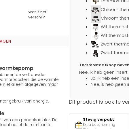
Thermostatis
Chroom ther
Wat is het
verschil?
Chroom ther
Wit thermost
Wit thermost
RAGEN
Zwart thermo
Zwart thermo
Thermostaatknop boven a
en warmtepomp
Nee, ik heb geen insert
ombineert de vertrouwde
Ja, ik heb een ins
 warmteboosters die de warmte
Nee, ik heb geen i
e niet alleen afgegeven, maar
Dit product is ook te ve
nter gebruik van energie.
ie
Stevig verpakt
ent van een paneelradiator. De
cht actief de ruimte in te
Extra bescherming