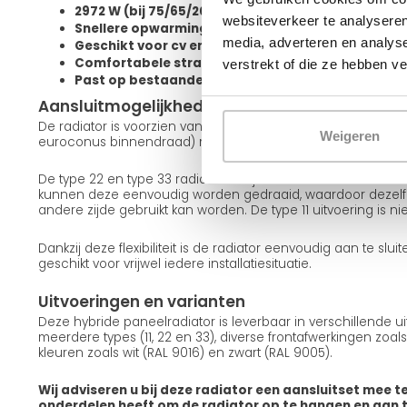
2972 W (bij 75/65/20degC) / 1486 W (bij 55/45/20
websiteverkeer te analyseren
Snellere opwarming van de ruimte
media, adverteren en analys
Geschikt voor cv en warmtepomp
Comfortabele stralingswarmte met betere verde
verstrekt of die ze hebben v
Past op bestaande aansluitingen
Aansluitmogelijkheden en installatie
De radiator is voorzien van 4x zij-, 2x zij-onder- en 2x midd
Weigeren
euroconus binnendraad) met een standaard hartafstand a
De type 22 en type 33 radiatoren zijn omkeerbaar. Met de
kunnen deze eenvoudig worden gedraaid, waardoor dezelfd
andere zijde gebruikt kan worden. De type 11 uitvoering is n
Dankzij deze flexibiliteit is de radiator eenvoudig aan te sl
geschikt voor vrijwel iedere installatiesituatie.
Uitvoeringen en varianten
Deze hybride paneelradiator is leverbaar in verschillende ui
meerdere types (11, 22 en 33), diverse frontafwerkingen zoals
kleuren zoals wit (RAL 9016) en zwart (RAL 9005).
Wij adviseren u bij deze radiator een aansluitset mee te
onderdelen heeft om de radiator op te hangen en aan te