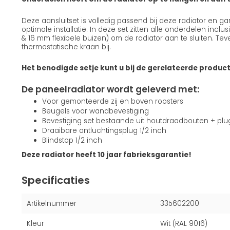
Deze aansluitset is volledig passend bij deze radiator en g
optimale installatie. In deze set zitten alle onderdelen incl
& 16 mm flexibele buizen) om de radiator aan te sluiten. Teve
thermostatische kraan bij.
Het benodigde setje kunt u bij de gerelateerde produc
De paneelradiator wordt geleverd met:
Voor gemonteerde zij en boven roosters
Beugels voor wandbevestiging
Bevestiging set bestaande uit houtdraadbouten + pl
Draaibare ontluchtingsplug 1/2 inch
Blindstop 1/2 inch
Deze radiator heeft 10 jaar fabrieksgarantie!
Specificaties
Artikelnummer
335602200
Kleur
Wit (RAL 9016)