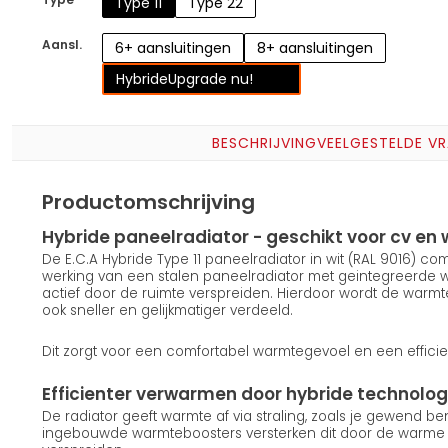
Type 11
Type 22
Aansl.
6+ aansluitingen
8+ aansluitingen
Hybride
Upgrade nu!
BESCHRIJVING
VEELGESTELDE V
Productomschrijving
Hybride paneelradiator - geschikt voor cv 
De E.C.A Hybride Type 11 paneelradiator in wit (RAL 9016) c
werking van een stalen paneelradiator met geintegreerde
actief door de ruimte verspreiden. Hierdoor wordt de warmt
ook sneller en gelijkmatiger verdeeld.
Dit zorgt voor een comfortabel warmtegevoel en een efficie
Efficienter verwarmen door hybride technolog
De radiator geeft warmte af via straling, zoals je gewend b
ingebouwde warmteboosters versterken dit door de warme lu