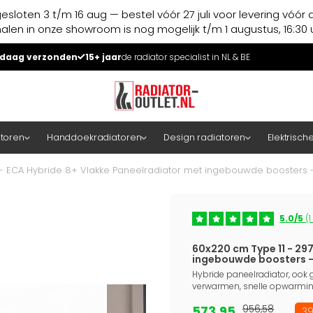
esloten 3 t/m 16 aug — bestel vóór 27 juli voor levering vóór 
halen in onze showroom is nog mogelijk t/m 1 augustus, 16:30 u
daag verzonden
15+ jaar
de radiator specialist in NL & BE
atoren
Handdoekradiatoren
Design radiatoren
Elektrisch
 - ECA Hybride 8+ Vlakke Paneelradiator met ingebouwde boosters -
5.0/5
(1
60x220 cm Type 11 - 29
ingebouwde boosters -
Hybride paneelradiator, ook g
verwarmen, snelle opwarming
573,95
956,58
39