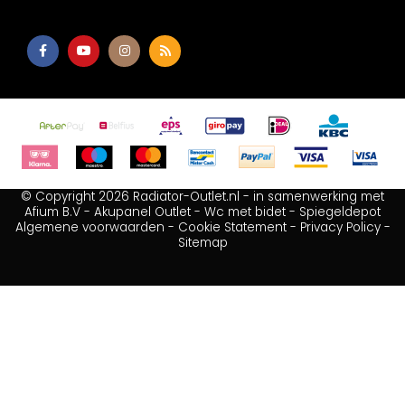
© Copyright 2026 Radiator-Outlet.nl - in samenwerking met
Afium B.V
-
Akupanel Outlet
-
Wc met bidet
-
Spiegeldepot
Algemene voorwaarden
-
Cookie Statement
-
Privacy Policy
-
Sitemap