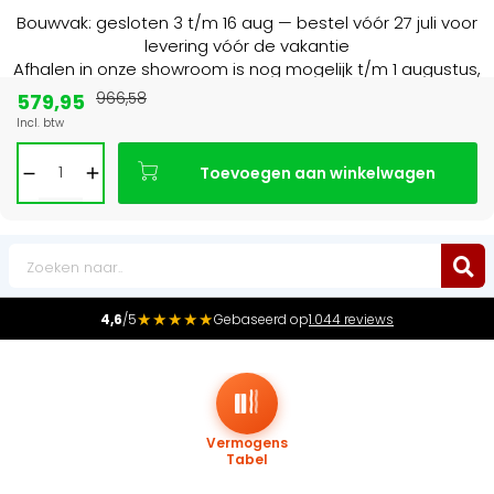
Bouwvak: gesloten 3 t/m 16 aug — bestel vóór 27 juli voor
levering vóór de vakantie
Afhalen in onze showroom is nog mogelijk t/m 1 augustus,
16:30 uur.
579,95
966,58
Incl. btw
Marktleider
in radiatoren in de Benelux
Toevoegen aan winkelwagen
0
★★★★★
4,6
/5
Gebaseerd op
1.044 reviews
Vermogens
Tabel