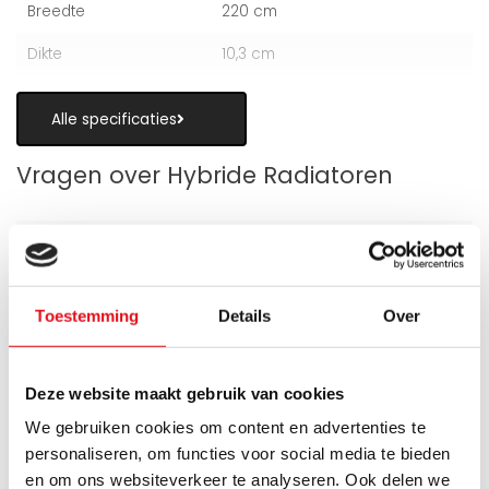
Breedte
220 cm
Dikte
10,3 cm
Alle specificaties
Vragen over Hybride Radiatoren
Toestemming
Details
Over
Is een hybride paneelradiator geschikt
als alternatief voor vloerverwarming?
Deze website maakt gebruik van cookies
Wanneer zijn de warmteboosters het
meest nuttig?
We gebruiken cookies om content en advertenties te
personaliseren, om functies voor social media te bieden
Wat is technisch gezien een hybride
en om ons websiteverkeer te analyseren. Ook delen we