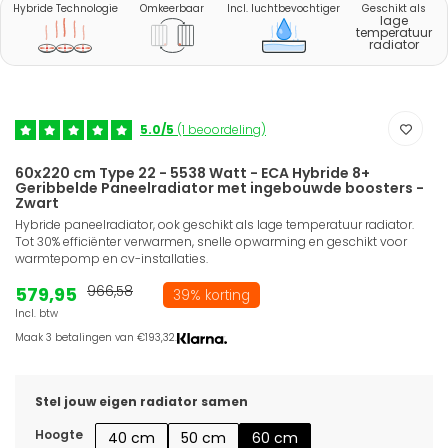
Hybride Technologie
Omkeerbaar
Incl. luchtbevochtiger
Geschikt als
lage
temperatuur
radiator
5.0/5
(1 beoordeling)
60x220 cm Type 22 - 5538 Watt - ECA Hybride 8+
Geribbelde Paneelradiator met ingebouwde boosters -
Zwart
Hybride paneelradiator, ook geschikt als lage temperatuur radiator.
Tot 30% efficiënter verwarmen, snelle opwarming en geschikt voor
warmtepomp en cv-installaties.
579,95
966,58
39% korting
Incl. btw
Maak 3 betalingen van €193,32.
Stel jouw eigen radiator samen
Hoogte
40 cm
50 cm
60 cm