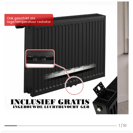
Ook geschikt als
lage temperatuur radiator
1
/
10