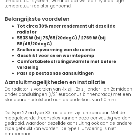
temperatuur systeem, wordt dit ook wel een hybride lage
temperatuur radiator genoemd.
Belangrijkste voordelen
Tot circa 30% meer rendement uit dezelfde
radiator
5538 W (bij 75/65/20degC) / 2769 W (bij
55/45/20degC)
Snellere opwarming van de ruimte
Geschikt voor cv en warmtepomp
Comfortabele stralingswarmte met betere
verdeling
Past op bestaande aansluitingen
Aansluitmogelijkheden en installatie
De radiator is voorzien van 4x zij-, 2x zij-onder- en 2x midden-
onder aansluitingen (1/2" euroconus binnendraad) met een
standaard hartafstand aan de onderkant van 50 mm.
De type 22 en type 33 radiatoren zijn omkeerbaar. Met de
meegeleverde J-consoles kunnen deze eenvoudig worden
gedraaid, waardoor dezelfde aansluiting ook aan de andere
zijde gebruikt kan worden. De type 11 uitvoering is niet
omkeerbaar.