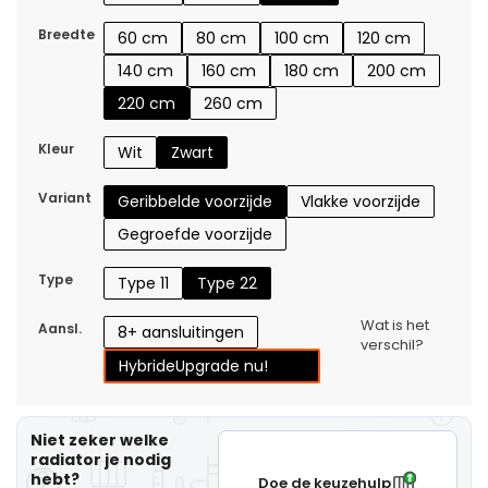
Breedte
60 cm
80 cm
100 cm
120 cm
140 cm
160 cm
180 cm
200 cm
220 cm
260 cm
Kleur
Wit
Zwart
Variant
Geribbelde voorzijde
Vlakke voorzijde
Gegroefde voorzijde
Type
Type 11
Type 22
Wat is het
Aansl.
8+ aansluitingen
verschil?
Hybride
Upgrade nu!
Niet zeker welke
radiator je nodig
hebt?
Doe de keuzehulp