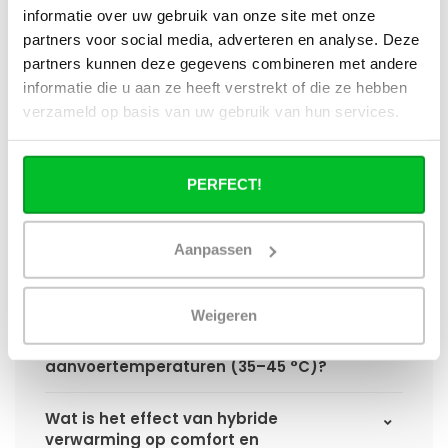
paneelradiator?
informatie over uw gebruik van onze site met onze
partners voor social media, adverteren en analyse. Deze
Hoe verschilt de warmteafgifte van een
partners kunnen deze gegevens combineren met andere
hybride paneelradiator ten opzichte van
informatie die u aan ze heeft verstrekt of die ze hebben
een standaard paneelradiator?
verzameld op basis van uw gebruik van hun services.
Wat is het voordeel van geïntegreerde
warmteboosters ten opzichte van losse
PERFECT!
radiatorventilatoren?
Aanpassen
Waarom is een hybride paneelradiator
technisch geen convector?
Weigeren
Hoe presteert een hybride
paneelradiator bij lage
aanvoertemperaturen (35–45 °C)?
Wat is het effect van hybride
verwarming op comfort en