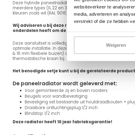
Deze hybride paneelradiator is leverbaar in verschillende ui
websiteverkeer te analyseren
meerdere types (11, 22 en 33), diverse frontafwerkingen zoals
kleuren zoals wit (RAL 9016) en zwart (RAL 9005).
media, adverteren en analys
verstrekt of die ze hebben v
Wij adviseren u bij deze radiator een aansluitset mee te
onderdelen heeft om de radiator op te hangen en aan te
Deze aansluitset is volledig passend bij deze radiator en g
Weigeren
optimale installatie. In deze set zitten alle onderdelen incl
& 16 mm flexibele buizen) om de radiator aan te sluiten. Teve
thermostatische kraan bij.
Het benodigde setje kunt u bij de gerelateerde produc
De paneelradiator wordt geleverd met:
Voor gemonteerde zij en boven roosters
Beugels voor wandbevestiging
Bevestiging set bestaande uit houtdraadbouten + pl
Draaibare ontluchtingsplug 1/2 inch
Blindstop 1/2 inch
Deze radiator heeft 10 jaar fabrieksgarantie!