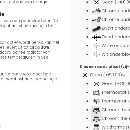
Geen (+€0,0
nter gebruik van energie.
Chrome onde
ie
Chrome onder
ent van een paneelradiator. De
cht actief de ruimte in te
Zwart onderb
Zwart onderb
ar actief wordt benut, kan het
Witte onderb
s levert dit tot circa
30%
daard paneelradiator van
Wit onderblo
gere temperaturen in veel
Kies een aansluitset (zij
uur, maar vooral door hoe
Geen (+€0,00)
aar maakt hybride technologie
Geen (+€0,0
Thermostatis
Thermostatis
Chroom ther
Chroom ther
p
Wit thermost