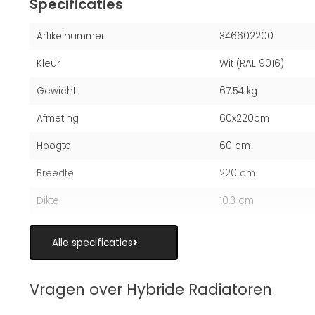
Specificaties
Artikelnummer
346602200
Kleur
Wit (RAL 9016)
Gewicht
67.54 kg
Afmeting
60x220cm
Hoogte
60 cm
Breedte
220 cm
Dikte
10,3 cm
Alle specificaties
Vragen over Hybride Radiatoren