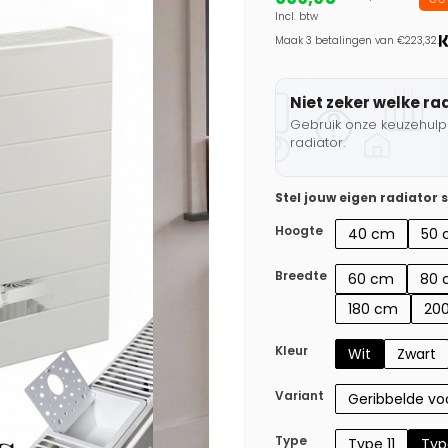
Incl. btw
Maak 3 betalingen van €223,32.
Niet zeker welke ra
Gebruik onze keuzehulp 
radiator.
Stel jouw eigen radiator
Hoogte
40 cm
50 
Breedte
60 cm
80 
180 cm
20
Kleur
Wit
Zwart
Variant
Geribbelde voo
Type
Type 11
Typ