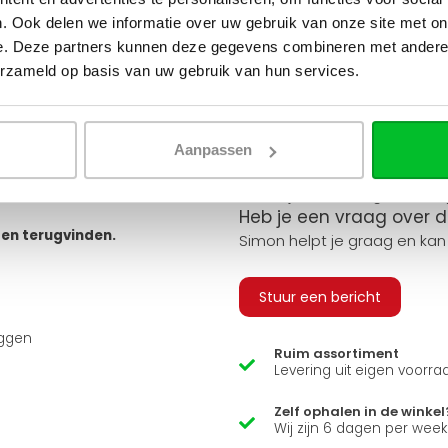
tvoeringen. Je hebt keuze uit
Gebruik een van onze handig
. Ook delen we informatie over uw gebruik van onze site met on
 geribbeld, vlak of gegroefd, en
e. Deze partners kunnen deze gegevens combineren met andere i
erzameld op basis van uw gebruik van hun services.
v
 bestellen, zodat u alle
 sluiten.
Q
arandeert u zo een snelle en
Aanpassen
usief adapters (15 mm cv buizen
ns zit er ook een luxe
Heb je een vraag over d
ten terugvinden.
Simon helpt je graag en kan
Stuur een bericht
uggen
Ruim assortiment
Levering uit eigen voorra
Zelf ophalen in de winkel
Wij zijn 6 dagen per wee