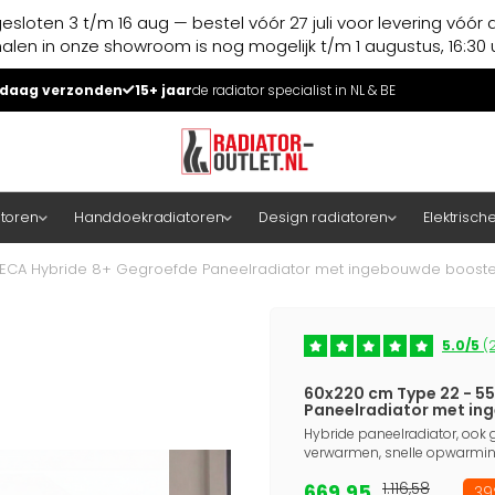
esloten 3 t/m 16 aug — bestel vóór 27 juli voor levering vóór 
halen in onze showroom is nog mogelijk t/m 1 augustus, 16:30 u
daag verzonden
15+ jaar
de radiator specialist in NL & BE
atoren
Handdoekradiatoren
Design radiatoren
Elektrisch
 ECA Hybride 8+ Gegroefde Paneelradiator met ingebouwde booster
5.0/5
(2
60x220 cm Type 22 - 55
Paneelradiator met in
Hybride paneelradiator, ook g
verwarmen, snelle opwarming
669,95
1.116,58
39