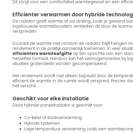
Dit zorgt voor een comfortabel warmtegevoel en een efficie
Efficienter verwarmen door hybride technolog
De radiator geeft warmte af via straling, zoals je gewend b
ingebouwde warmteboosters versterken dit door de warme lu
verspreiden.
Doordat de warmte niet rondom de radiator blijft hangen ma
rendement in de praktijk aanzienlijk toenemen. In veel situatie
efficientere warmteafgifte
op ten opzichte van een stan
hetzelfde formaat. Hierdoor kan het vermogensverlies bij la
situaties grotendeels worden gecompenseerd.
Het rendement wordt niet alleen bepaald door de temperat
efficient de warmte in de ruimte wordt verspreid. Precies d
het verschil.
Geschikt voor elke installatie
Deze hybride paneelradiator is geschikt voor:
Cv-ketel of stadsverwarming
Hybride systemen
Lage temperatuur verwarming zoals een warmtepom