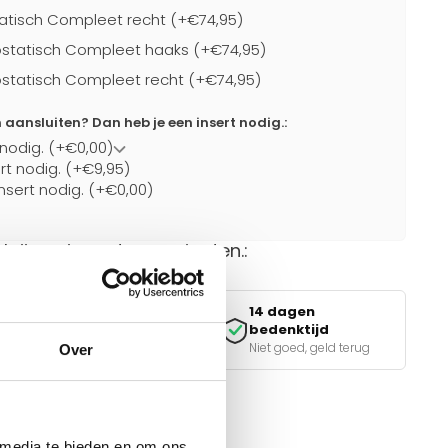
atisch Compleet recht (+€74,95)
statisch Compleet haaks (+€74,95)
statisch Compleet recht (+€74,95)
ansluiten? Dan heb je een insert nodig.:
 nodig. (+€0,00)
ert nodig. (+€9,95)
nsert nodig. (+€0,00)
rkrijgen in andere varianten.:
14 dagen
Veilig betalen
bedenktijd
iDEAL, Klarna & meer
Niet goed, geld terug
Over
van de juiste keuze?
 media te bieden en om ons