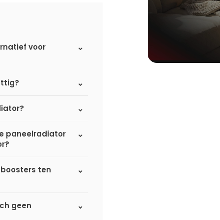
rnatief voor
ttig?
iator?
de paneelradiator
or?
eboosters ten
sch geen