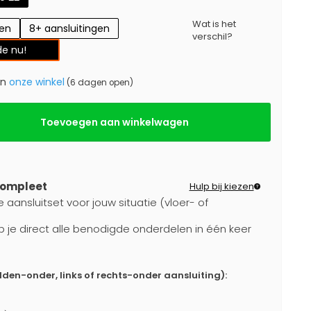
Wat is het
gen
8+ aansluitingen
verschil?
e nu!
in
onze winkel
(6 dagen open)
Toevoegen aan winkelwagen
compleet
Hulp bij kiezen
 aansluitset voor jouw situatie (vloer- of
b je direct alle benodigde onderdelen in één keer
dden-onder, links of rechts-onder aansluiting):