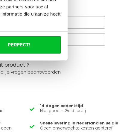
e tools.
ze partners voor social
nformatie die u aan ze heeft
Wanneer bezorgt de
rachtservice in uw regio?
Veelgestelde vragen
A
PERFECT!
it product ?
 al je vragen beantwoorden.
14 dagen bedenktijd
ad
Niet goed = Geld terug
?
Snelle levering in Nederland en België
k open.
Geen onverwachte kosten achteraf