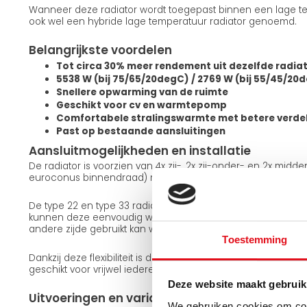
Wanneer deze radiator wordt toegepast binnen een lage te
ook wel een hybride lage temperatuur radiator genoemd.
Belangrijkste voordelen
Tot circa 30% meer rendement uit dezelfde radia
5538 W (bij 75/65/20degC) / 2769 W (bij 55/45/20
Snellere opwarming van de ruimte
Geschikt voor cv en warmtepomp
Comfortabele stralingswarmte met betere verde
Past op bestaande aansluitingen
Aansluitmogelijkheden en installatie
De radiator is voorzien van 4x zij-, 2x zij-onder- en 2x midd
euroconus binnendraad) met een standaard hartafstand a
De type 22 en type 33 radiatoren zijn omkeerbaar. Met de
kunnen deze eenvoudig worden gedraaid, waardoor dezelfd
andere zijde gebruikt kan worden. De type 11 uitvoering is n
Toestemming
Dankzij deze flexibiliteit is de radiator eenvoudig aan te sl
geschikt voor vrijwel iedere installatiesituatie.
Deze website maakt gebruik
Uitvoeringen en varianten
We gebruiken cookies om cont