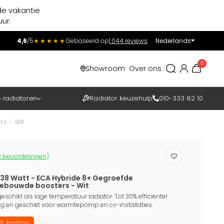
de vakantie
ur.
4,6
/5
★★★★★
Gebaseerd op
1.044 reviews
Nederlands
Incl.
Excl.
0
Showroom
Over ons
BTW
e radiatoren
Radiator keuzehulp
010-333 82 10
s - Wit
 beoordelingen)
38 Watt - ECA Hybride 8+ Gegroefde
gebouwde boosters - Wit
eschikt als lage temperatuur radiator. Tot 30% efficiënter
 en geschikt voor warmtepomp en cv-installaties.
% korting