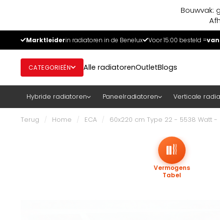
Bouwvak: g
Af
Marktleider
in radiatoren in de Benelux
Voor 15:00 besteld =
van
Alle radiatoren
Outlet
Blogs
CATEGORIEËN
Hybride radiatoren
Paneelradiatoren
Verticale radi
Terug
/
Home
/
ECA
/
60x220 cm Type 22 - 5538 Watt -
Vermogens
Tabel