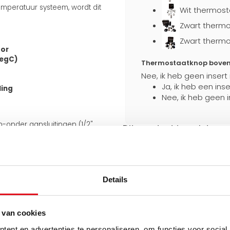
mperatuur systeem, wordt dit
Wit thermost
Zwart thermo
Zwart thermo
tor
degC)
Thermostaatknop boven a
Nee, ik heb geen insert
Ja, ik heb een ins
ling
Nee, ik heb geen i
en-onder aansluitingen (1/2"
Dit product is ook te ve
an de onderkant van 50 mm.
 meegeleverde J-consoles
Stevig verpakt
e aansluiting ook aan de
Extra bescherming
iet omkeerbaar.
tijdens transport
Details
uiten op bestaande leidingen en
 van cookies
Hulp nodig bij het maken 
ent en advertenties te personaliseren, om functies voor social