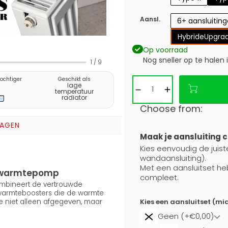
Aansl.
6+ aansluitin
Hybride
Upgrad
Op voorraad
Nog sneller op te halen 
1
/
9
vochtiger
Geschikt als
lage
temperatuur
radiator
Choose from:
RAGEN
Maak je aansluiting 
Kies eenvoudig de juiste
wandaansluiting).
Met een aansluitset he
en warmtepomp
compleet.
combineert de vertrouwde
 warmteboosters die de warmte
Kies een aansluitset (mi
e niet alleen afgegeven, maar
Geen (+€0,00)