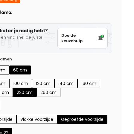
diator je nodig hebt?
Doe de
en vind snel de juiste
keuzehulp
 samen
cm
60 cm
cm
100 cm
120 cm
140 cm
160 cm
0 cm
220 cm
260 cm
rzijde
Vlakke voorzijde
Gegroefde voorzijde
e 22