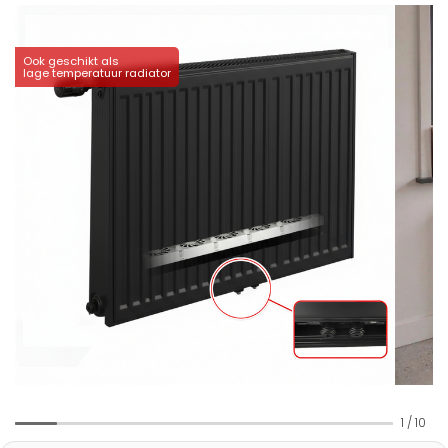
Ook geschikt als
lage temperatuur radiator
1
/
10