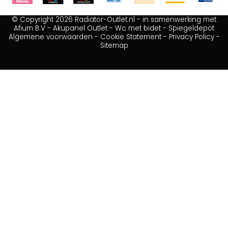
© Copyright 2026 Radiator-Outlet.nl - in samenwerking met
Afium B.V
-
Akupanel Outlet
-
Wc met bidet
-
Spiegeldepot
Algemene voorwaarden
-
Cookie Statement
-
Privacy Policy
-
Sitemap