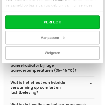
hybride paneelradiator ten opzichte van
verzameld op basis van uw gebruik van hun services.
een standaard paneelradiator?
Wat is het voordeel van geïntegreerde
PERFECT!
warmteboosters ten opzichte van losse
radiatorventilatoren?
Aanpassen
Waarom is een hybride paneelradiator
technisch geen convector?
Weigeren
Hoe presteert een hybride
paneelradiator bij lage
aanvoertemperaturen (35–45 °C)?
Wat is het effect van hybride
verwarming op comfort en
luchtbeleving?
Wat is de functie van het waterreservoir