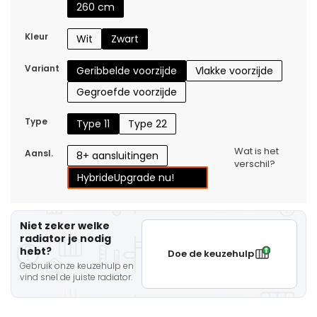
260 cm
Kleur
Wit
Zwart
Variant
Geribbelde voorzijde
Vlakke voorzijde
Gegroefde voorzijde
Type
Type 11
Type 22
Wat is het
Aansl.
8+ aansluitingen
verschil?
Hybride
Upgrade nu!
Niet zeker welke
radiator je nodig
hebt?
Doe de keuzehulp
Gebruik onze keuzehulp en
vind snel de juiste radiator.