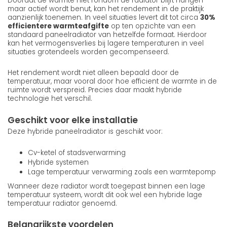
Doordat de warmte niet rondom de radiator blijft hangen
maar actief wordt benut, kan het rendement in de praktijk
aanzienlijk toenemen. In veel situaties levert dit tot circa
30%
efficientere warmteafgifte
op ten opzichte van een
standaard paneelradiator van hetzelfde formaat. Hierdoor
kan het vermogensverlies bij lagere temperaturen in veel
situaties grotendeels worden gecompenseerd.
Het rendement wordt niet alleen bepaald door de
temperatuur, maar vooral door hoe efficient de warmte in de
ruimte wordt verspreid. Precies daar maakt hybride
technologie het verschil.
Geschikt voor elke installatie
Deze hybride paneelradiator is geschikt voor:
Cv-ketel of stadsverwarming
Hybride systemen
Lage temperatuur verwarming zoals een warmtepomp
Wanneer deze radiator wordt toegepast binnen een lage
temperatuur systeem, wordt dit ook wel een hybride lage
temperatuur radiator genoemd.
Belangrijkste voordelen