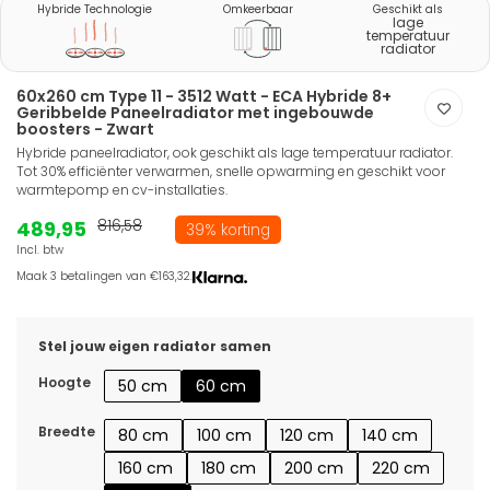
Hybride Technologie
Omkeerbaar
Geschikt als
lage
temperatuur
radiator
60x260 cm Type 11 - 3512 Watt - ECA Hybride 8+
Geribbelde Paneelradiator met ingebouwde
boosters - Zwart
Hybride paneelradiator, ook geschikt als lage temperatuur radiator.
Tot 30% efficiënter verwarmen, snelle opwarming en geschikt voor
warmtepomp en cv-installaties.
489,95
816,58
39% korting
Incl. btw
Maak 3 betalingen van €163,32.
Stel jouw eigen radiator samen
Hoogte
50 cm
60 cm
Breedte
80 cm
100 cm
120 cm
140 cm
160 cm
180 cm
200 cm
220 cm