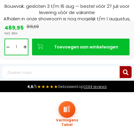
Bouwvak: gesloten 3 t/m 16 aug — bestel vóór 27 juli voor
levering vóór de vakantie
Afhalen in onze showroom is nog mogelijk t/m 1 augustus,
16:30 uur.
489,95
816,58
Incl. btw
Marktleider
in radiatoren in de Benelux
Toevoegen aan winkelwagen
0
★★★★★
4,6
/5
Gebaseerd op
1.044 reviews
Vermogens
Tabel