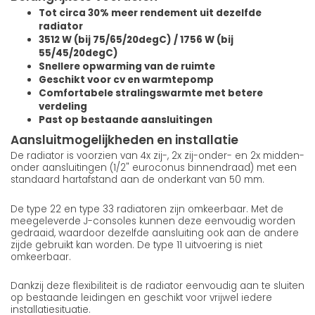
Tot circa 30% meer rendement uit dezelfde
radiator
3512 W (bij 75/65/20degC) / 1756 W (bij
55/45/20degC)
Snellere opwarming van de ruimte
Geschikt voor cv en warmtepomp
Comfortabele stralingswarmte met betere
verdeling
Past op bestaande aansluitingen
Aansluitmogelijkheden en installatie
De radiator is voorzien van 4x zij-, 2x zij-onder- en 2x midden-
onder aansluitingen (1/2" euroconus binnendraad) met een
standaard hartafstand aan de onderkant van 50 mm.
De type 22 en type 33 radiatoren zijn omkeerbaar. Met de
meegeleverde J-consoles kunnen deze eenvoudig worden
gedraaid, waardoor dezelfde aansluiting ook aan de andere
zijde gebruikt kan worden. De type 11 uitvoering is niet
omkeerbaar.
Dankzij deze flexibiliteit is de radiator eenvoudig aan te sluiten
op bestaande leidingen en geschikt voor vrijwel iedere
installatiesituatie.