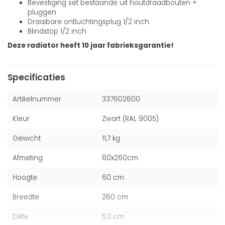
Bevestiging set bestaande uit houtdraadbouten +
pluggen
Draaibare ontluchtingsplug 1/2 inch
Blindstop 1/2 inch
Deze radiator heeft 10 jaar fabrieksgarantie!
Specificaties
Artikelnummer
337602600
Kleur
Zwart (RAL 9005)
Gewicht
11,7 kg
Afmeting
60x260cm
Hoogte
60 cm
Breedte
260 cm
Dikte
5,3 cm