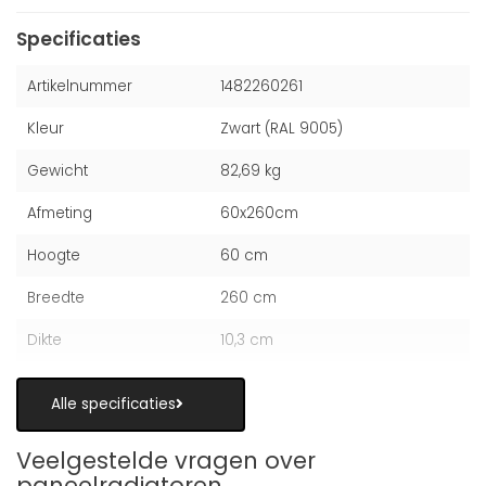
Specificaties
Artikelnummer
1482260261
Kleur
Zwart (RAL 9005)
Gewicht
82,69 kg
Afmeting
60x260cm
Hoogte
60 cm
Breedte
260 cm
Dikte
10,3 cm
Alle specificaties
Veelgestelde vragen over
paneelradiatoren