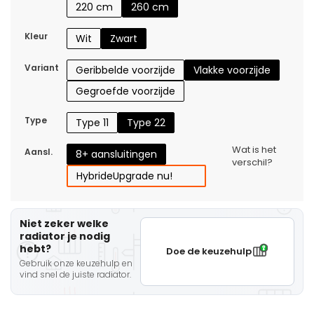
220 cm
260 cm
Kleur
Wit
Zwart
Variant
Geribbelde voorzijde
Vlakke voorzijde
Gegroefde voorzijde
Type
Type 11
Type 22
Wat is het
Aansl.
8+ aansluitingen
verschil?
Hybride
Upgrade nu!
Niet zeker welke
radiator je nodig
hebt?
Doe de keuzehulp
Gebruik onze keuzehulp en
vind snel de juiste radiator.