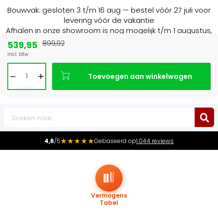
Bouwvak: gesloten 3 t/m 16 aug — bestel vóór 27 juli voor
levering vóór de vakantie
Afhalen in onze showroom is nog mogelijk t/m 1 augustus,
16:30 uur.
539,95
899,92
Incl. btw
Marktleider
in radiatoren in de Benelux
Toevoegen aan winkelwagen
0
★★★★★
4,6
/5
Gebaseerd op
1.044 reviews
Vermogens
Tabel