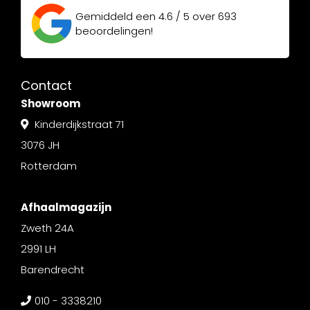
Gemiddeld een
4.6 / 5
over
693
beoordelingen!
Contact
Showroom
Kinderdijkstraat 71
3076 JH
Rotterdam
Afhaalmagazijn
Zweth 24A
2991 LH
Barendrecht
010 - 3338210