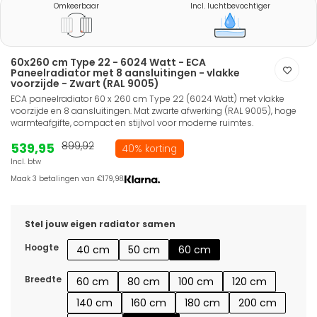
Omkeerbaar
Incl. luchtbevochtiger
60x260 cm Type 22 - 6024 Watt - ECA
Paneelradiator met 8 aansluitingen - vlakke
voorzijde - Zwart (RAL 9005)
ECA paneelradiator 60 x 260 cm Type 22 (6024 Watt) met vlakke
voorzijde en 8 aansluitingen. Mat zwarte afwerking (RAL 9005), hoge
warmteafgifte, compact en stijlvol voor moderne ruimtes.
539,95
899,92
40% korting
Incl. btw
Maak 3 betalingen van €179,98.
Stel jouw eigen radiator samen
Hoogte
40 cm
50 cm
60 cm
Breedte
60 cm
80 cm
100 cm
120 cm
140 cm
160 cm
180 cm
200 cm