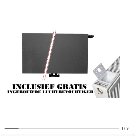
1
/
9