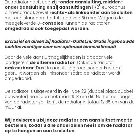
De radiator heeft een
zij -onder aansluiting, midden-
onder aansluiting en zij aansluitingen
(1/2" euroconus
binnendraad), zowel
rechts- als linksonder aan te sluiten
met een standaard hartafstand van 50 mm. Wegens de
meegeleverde
J-consoles
kunnen de radiatoren
omgedraaid ook toegepast worden
.
Exclusief en alleen bij Radiator-Outlet.nl: Gratis ingebouwde
luchtbevochtiger voor een optimaal binnenklimaat!
Door de vele aansluitmogelijkheden is dit door vele
loodgieters
de ultieme radiator
. Ook is de radiator
omkeerbaar.
Dus de aansluiting rechtsonder kan ook
gebruikt worden als linksonder zodra de radiator wordt
omgedraaid.
De radiator is uitgevoerd in de Type 22 (dubbel plaat, dubbel
convector) en is dan ook maar 10,3 cm dik. Na het ophangen
van de radiator zelf komt de radiator in totaal 12,85 cm van de
muur af.
Wij adviseren u bij deze radiator een aansluitset mee te
bestellen, zodat u alle onderdelen heeft om de radiator
op te hangen en aan te sluiten.