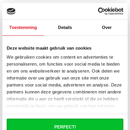
Worden er materialen voor ophanging
bij geleverd?
Toestemming
Details
Over
Wat heb ik nog meer nodig om de
installatie van mijn radiator compleet te
maken?
Deze website maakt gebruik van cookies
Haakse of rechte aansluitset, welke heb
We gebruiken cookies om content en advertenties te
ik nodig?
personaliseren, om functies voor social media te bieden
en om ons websiteverkeer te analyseren. Ook delen we
Kan ik mijn Smart thermostaatknop
informatie over uw gebruik van onze site met onze
aansluiten op de paneelradiatoren van
partners voor social media, adverteren en analyse. Deze
Radiator-Outlet?
partners kunnen deze gegevens combineren met andere
informatie die u aan ze heeft verstrekt of die ze hebben
Hoe bereken in de benodigde capaciteit
verzameld op basis van uw gebruik van hun services.
voor mijn ruimte?
Wat is de levertijd van een
PERFECT!